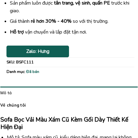
Sản phẩm luôn được
tân trang, vệ sinh, quấn PE
trước khi
giao.
Giá thành
rẻ hơn 30% - 40%
so với thị trường.
Hỗ trợ
vận chuyển và lắp đặt tận nơi.
Zalo: Hưng
SKU:
BSFC111
Danh mục:
Đã bán
Mô tả
Về chúng tôi
Sofa Bọc Vải Màu Xám Cũ Kèm Gối Dày Thiết Kế
Hiện Đại
Mô tả: Sofa màu xám cũ, kiểu dáng hiện đại, mang lại không