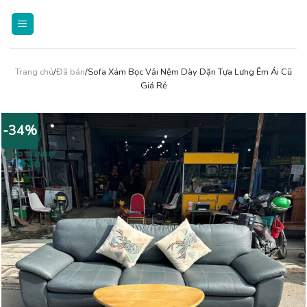
Skip
to
content
Trang chủ
/
Đã bán
/Sofa Xám Bọc Vải Nệm Dày Dặn Tựa Lưng Êm Ái Cũ
Giá Rẻ
-34%