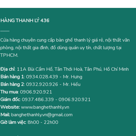
HÀNG THANH LÝ 436
Cửa hàng chuyên cung cấp bàn ghế thanh lý giá rẻ, nội thất văn
phòng, nội thất gia đình, đồ dùng quán uy tín, chất lượng tại
TPHCM.
Địa chỉ
: 11A Bùi Cẩm Hổ, Tân Thới Hoà, Tân Phú, Hồ Chí Minh
Bán hàng 1
:
0934.028.439
- Mr. Hưng
Bán hàng 2
:
0932.920.926
- Mr. Hiếu
Thu mua
:
0906.920.921
Giám đốc
:
0937.486.339
-
0906.920.921
Website:
www.banghethanhly.vn
Mail:
banghethanhly.vn@gmail.com
Giờ làm việc
: 8h00 - 22h00