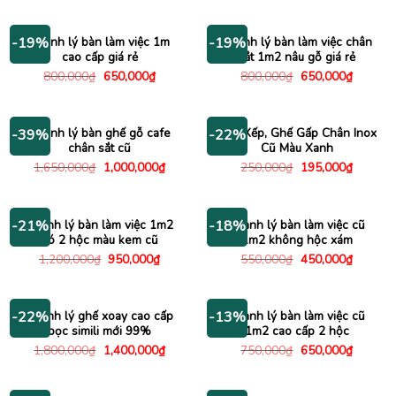
1,230,000₫.
là:
là:
tại
630,00
1,600,000₫.
là:
1,150,000₫.
Thanh lý bàn làm việc 1m
Thanh lý bàn làm việc chân
-19%
-19%
cao cấp giá rẻ
sắt 1m2 nâu gỗ giá rẻ
Giá
Giá
Giá
Giá
800,000
₫
650,000
₫
800,000
₫
650,000
₫
gốc
hiện
gốc
hiện
là:
tại
là:
tại
800,000₫.
là:
800,000₫.
là:
650,000₫.
650,000
Thanh lý bàn ghế gỗ cafe
Ghế Xếp, Ghế Gấp Chân Inox
-39%
-22%
chân sắt cũ
Cũ Màu Xanh
Giá
Giá
Giá
Giá
1,650,000
₫
1,000,000
₫
250,000
₫
195,000
₫
gốc
hiện
gốc
hiện
là:
tại
là:
tại
1,650,000₫.
là:
250,000₫.
là:
1,000,000₫.
195,000
Thanh lý bàn làm việc 1m2
Thanh lý bàn làm việc cũ
-21%
-18%
có 2 hộc màu kem cũ
1m2 không hộc xám
Giá
Giá
Giá
Giá
1,200,000
₫
950,000
₫
550,000
₫
450,000
₫
gốc
hiện
gốc
hiện
là:
tại
là:
tại
1,200,000₫.
là:
550,000₫.
là:
950,000₫.
450,000
Thanh lý ghế xoay cao cấp
Thanh lý bàn làm việc cũ
-22%
-13%
bọc simili mới 99%
1m2 cao cấp 2 hộc
Giá
Giá
Giá
Giá
1,800,000
₫
1,400,000
₫
750,000
₫
650,000
₫
gốc
hiện
gốc
hiện
là:
tại
là:
tại
1,800,000₫.
là:
750,000₫.
là:
1,400,000₫.
650,000