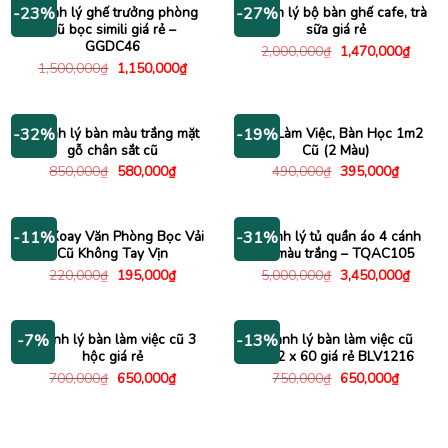
Thanh lý ghế trưởng phòng
Thanh lý bộ bàn ghế cafe, trà
-23%
-27%
cũ bọc simili giá rẻ –
sữa giá rẻ
GGDC46
Giá
Giá
2,000,000
₫
1,470,000
₫
gốc
hiện
Giá
Giá
1,500,000
₫
1,150,000
₫
là:
tại
gốc
hiện
2,000,000₫.
là:
là:
tại
1,470
1,500,000₫.
là:
1,150,000₫.
Thanh lý bàn màu trắng mặt
Bàn Làm Việc, Bàn Học 1m2
-32%
-19%
gỗ chân sắt cũ
Cũ (2 Màu)
Giá
Giá
Giá
Giá
850,000
₫
580,000
₫
490,000
₫
395,000
₫
gốc
hiện
gốc
hiện
là:
tại
là:
tại
850,000₫.
là:
490,000₫.
là:
580,000₫.
395,000
Ghế Xoay Văn Phòng Bọc Vải
Thanh lý tủ quần áo 4 cánh
-11%
-31%
Cũ Không Tay Vịn
cũ màu trắng – TQAC105
Giá
Giá
Giá
Giá
220,000
₫
195,000
₫
5,000,000
₫
3,450,000
₫
gốc
hiện
gốc
hiện
là:
tại
là:
tại
220,000₫.
là:
5,000,000₫.
là:
195,000₫.
3,450
Thanh lý bàn làm việc cũ 3
Thanh lý bàn làm việc cũ
-7%
-13%
hộc giá rẻ
1m2 x 60 giá rẻ BLV1216
Giá
Giá
Giá
Giá
700,000
₫
650,000
₫
750,000
₫
650,000
₫
gốc
hiện
gốc
hiện
là:
tại
là:
tại
700,000₫.
là:
750,000₫.
là:
650,000₫.
650,000