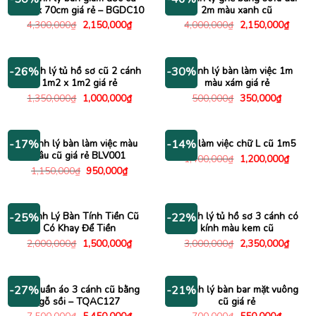
1m4 x 70cm giá rẻ – BGDC10
2m màu xanh cũ
Giá
Giá
Giá
Giá
4,300,000
₫
2,150,000
₫
4,000,000
₫
2,150,000
₫
gốc
hiện
gốc
hiện
là:
tại
là:
tại
4,300,000₫.
là:
4,000,000₫.
là:
2,150,000₫.
2,150
Thanh lý tủ hồ sơ cũ 2 cánh
Thanh lý bàn làm việc 1m
-26%
-30%
1m2 x 1m2 giá rẻ
màu xám giá rẻ
Giá
Giá
Giá
Giá
1,350,000
₫
1,000,000
₫
500,000
₫
350,000
₫
gốc
hiện
gốc
hiện
là:
tại
là:
tại
1,350,000₫.
là:
500,000₫.
là:
1,000,000₫.
350,000
Thanh lý bàn làm việc màu
Bàn làm việc chữ L cũ 1m5
-17%
-14%
nâu cũ giá rẻ BLV001
Giá
Giá
1,400,000
₫
1,200,000
₫
gốc
hiện
Giá
Giá
1,150,000
₫
950,000
₫
là:
tại
gốc
hiện
1,400,000₫.
là:
là:
tại
1,200
1,150,000₫.
là:
950,000₫.
Thanh Lý Bàn Tính Tiền Cũ
Thanh lý tủ hồ sơ 3 cánh có
-25%
-22%
Có Khay Để Tiền
kính màu kem cũ
Giá
Giá
Giá
Giá
2,000,000
₫
1,500,000
₫
3,000,000
₫
2,350,000
₫
gốc
hiện
gốc
hiện
là:
tại
là:
tại
2,000,000₫.
là:
3,000,000₫.
là:
1,500,000₫.
2,350
Tủ quần áo 3 cánh cũ bằng
Thanh lý bàn bar mặt vuông
-27%
-21%
gỗ sồi – TQAC127
cũ giá rẻ
Giá
Giá
Giá
Giá