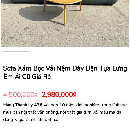
Sofa Xám Bọc Vải Nệm Dày Dặn Tựa Lưng
Êm Ái Cũ Giá Rẻ
Giá
Giá
4,500,000
2,980,000
₫
₫
gốc
hiện
Hàng Thanh Lý 436
với hơn 10 năm kinh nghiệm trong lĩnh vực
là:
tại
mua bán nội thất văn phòng, nội thất gia đình với mẫu mã đa
4,500,000₫.
là:
dạng & giá thành khác nhau:
2,980,000₫.