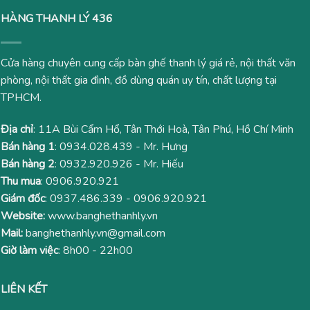
HÀNG THANH LÝ 436
Cửa hàng chuyên cung cấp bàn ghế thanh lý giá rẻ, nội thất văn
phòng, nội thất gia đình, đồ dùng quán uy tín, chất lượng tại
TPHCM.
Địa chỉ
: 11A Bùi Cẩm Hổ, Tân Thới Hoà, Tân Phú, Hồ Chí Minh
Bán hàng 1
:
0934.028.439
- Mr. Hưng
Bán hàng 2
:
0932.920.926
- Mr. Hiếu
Thu mua
:
0906.920.921
Giám đốc
:
0937.486.339
-
0906.920.921
Website:
www.banghethanhly.vn
Mail:
banghethanhly.vn@gmail.com
Giờ làm việc
: 8h00 - 22h00
LIÊN KẾT