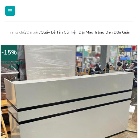
Skip
to
content
Trang chủ
/
Đã bán
/Quầy Lễ Tân Cũ Hiện Đại Màu Trắng Đen Đơn Giản
-15%