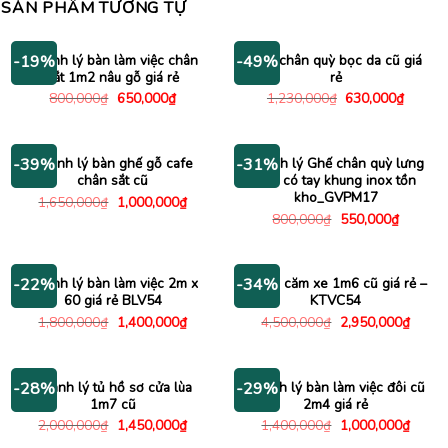
SẢN PHẨM TƯƠNG TỰ
Thanh lý bàn làm việc chân
Ghế chân quỳ bọc da cũ giá
-19%
-49%
sắt 1m2 nâu gỗ giá rẻ
rẻ
Giá
Giá
Giá
Giá
800,000
₫
650,000
₫
1,230,000
₫
630,000
₫
gốc
hiện
gốc
hiện
là:
tại
là:
tại
800,000₫.
là:
1,230,000₫.
là:
650,000₫.
630,00
Thanh lý bàn ghế gỗ cafe
Thanh lý Ghế chân quỳ lưng
-39%
-31%
chân sắt cũ
lưới có tay khung inox tồn
kho_GVPM17
Giá
Giá
1,650,000
₫
1,000,000
₫
gốc
hiện
Giá
Giá
800,000
₫
550,000
₫
là:
tại
gốc
hiện
1,650,000₫.
là:
là:
tại
1,000,000₫.
800,000₫.
là:
550,000
Thanh lý bàn làm việc 2m x
Kệ tivi căm xe 1m6 cũ giá rẻ –
-22%
-34%
60 giá rẻ BLV54
KTVC54
Giá
Giá
Giá
Giá
1,800,000
₫
1,400,000
₫
4,500,000
₫
2,950,000
₫
gốc
hiện
gốc
hiện
là:
tại
là:
tại
1,800,000₫.
là:
4,500,000₫.
là:
1,400,000₫.
2,950
Thanh lý tủ hồ sơ cửa lùa
Thanh lý bàn làm việc đôi cũ
-28%
-29%
1m7 cũ
2m4 giá rẻ
Giá
Giá
Giá
Giá
2,000,000
₫
1,450,000
₫
1,400,000
₫
1,000,000
₫
gốc
hiện
gốc
hiện