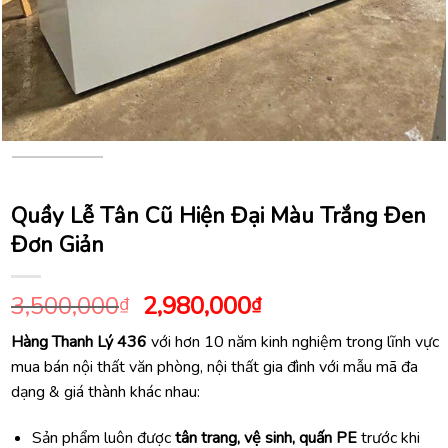
Quầy Lễ Tân Cũ Hiện Đại Màu Trắng Đen
Đơn Giản
Giá
Giá
3,500,000
2,980,000
₫
₫
gốc
hiện
Hàng Thanh Lý 436
với hơn 10 năm kinh nghiệm trong lĩnh vực
là:
tại
mua bán nội thất văn phòng, nội thất gia đình với mẫu mã đa
3,500,000₫.
là:
dạng & giá thành khác nhau:
2,980,000₫.
Sản phẩm luôn được
tân trang, vệ sinh, quấn PE
trước khi