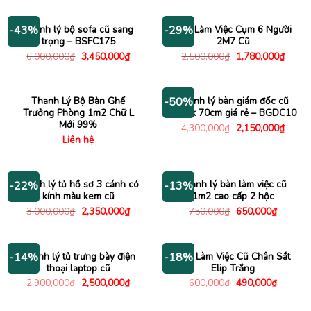
là:
tại
là:
tại
2,000,000₫.
là:
1,400,000₫.
là:
1,450,000₫.
1,000
Thanh lý bộ sofa cũ sang
Bàn Làm Việc Cụm 6 Người
-43%
-29%
trọng – BSFC175
2M7 Cũ
Giá
Giá
Giá
Giá
6,000,000
₫
3,450,000
₫
2,500,000
₫
1,780,000
₫
gốc
hiện
gốc
hiện
là:
tại
là:
tại
6,000,000₫.
là:
2,500,000₫.
là:
3,450,000₫.
1,780
Thanh Lý Bộ Bàn Ghế
Thanh lý bàn giám đốc cũ
-50%
Trưởng Phòng 1m2 Chữ L
1m4 x 70cm giá rẻ – BGDC10
Mới 99%
Giá
Giá
4,300,000
₫
2,150,000
₫
gốc
hiện
Liên hệ
là:
tại
4,300,000₫.
là:
2,150
Thanh lý tủ hồ sơ 3 cánh có
Thanh lý bàn làm việc cũ
-22%
-13%
kính màu kem cũ
1m2 cao cấp 2 hộc
Giá
Giá
Giá
Giá
3,000,000
₫
2,350,000
₫
750,000
₫
650,000
₫
gốc
hiện
gốc
hiện
là:
tại
là:
tại
3,000,000₫.
là:
750,000₫.
là:
2,350,000₫.
650,000
Thanh lý tủ trưng bày điện
Bàn Làm Việc Cũ Chân Sắt
-14%
-18%
thoại laptop cũ
Elip Trắng
Giá
Giá
Giá
Giá
2,900,000
₫
2,500,000
₫
600,000
₫
490,000
₫
gốc
hiện
gốc
hiện
là:
tại
là:
tại
2,900,000₫.
là:
600,000₫.
là: