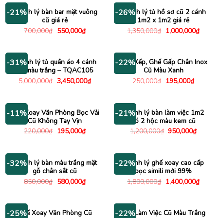
2,500,000₫.
490,000
Thanh lý bàn bar mặt vuông
Thanh lý tủ hồ sơ cũ 2 cánh
-21%
-26%
cũ giá rẻ
1m2 x 1m2 giá rẻ
Giá
Giá
Giá
Giá
700,000
₫
550,000
₫
1,350,000
₫
1,000,000
₫
gốc
hiện
gốc
hiện
là:
tại
là:
tại
700,000₫.
là:
1,350,000₫.
là:
550,000₫.
1,000
Thanh lý tủ quần áo 4 cánh
Ghế Xếp, Ghế Gấp Chân Inox
-31%
-22%
cũ màu trắng – TQAC105
Cũ Màu Xanh
Giá
Giá
Giá
Giá
5,000,000
₫
3,450,000
₫
250,000
₫
195,000
₫
gốc
hiện
gốc
hiện
là:
tại
là:
tại
5,000,000₫.
là:
250,000₫.
là:
3,450,000₫.
195,000
Ghế Xoay Văn Phòng Bọc Vải
Thanh lý bàn làm việc 1m2
-11%
-21%
Cũ Không Tay Vịn
có 2 hộc màu kem cũ
Giá
Giá
Giá
Giá
220,000
₫
195,000
₫
1,200,000
₫
950,000
₫
gốc
hiện
gốc
hiện
là:
tại
là:
tại
220,000₫.
là:
1,200,000₫.
là:
195,000₫.
950,00
Thanh lý bàn màu trắng mặt
Thanh lý ghế xoay cao cấp
-32%
-22%
gỗ chân sắt cũ
bọc simili mới 99%
Giá
Giá
Giá
Giá
850,000
₫
580,000
₫
1,800,000
₫
1,400,000
₫
gốc
hiện
gốc
hiện
là:
tại
là:
tại
850,000₫.
là:
1,800,000₫.
là:
580,000₫.
1,400
Ghế Xoay Văn Phòng Cũ
Bàn Làm Việc Cũ Màu Trắng
-25%
-22%