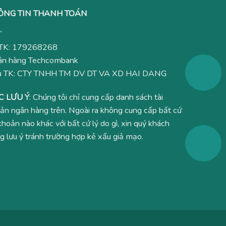
ÔNG TIN THANH TOÁN
TK: 179268268
n hàng Techcombank
ủ TK: CTY TNHH TM DV DT VA XD HAI DANG
C LƯU Ý
: Chúng tôi chỉ cung cấp danh sách tài
ản ngân hàng trên. Ngoài ra không cung cấp bất cứ
 khoản nào khác với bất cứ lý do gì, xin quý khách
g lưu ý tránh trường hợp kẻ xấu giả mạo.