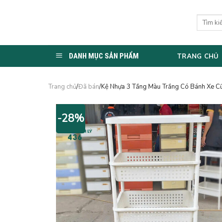
Skip
to
Tìm
kiếm:
content
DANH MỤC SẢN PHẨM
TRANG CHỦ
Trang chủ
/
Đã bán
/Kệ Nhựa 3 Tầng Màu Trắng Có Bánh Xe C
-28%