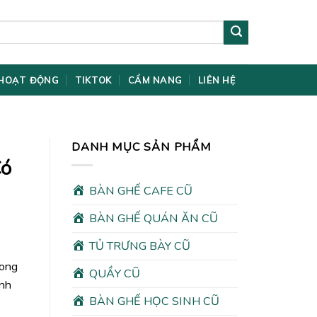
HOẠT ĐỘNG
TIKTOK
CẨM NANG
LIÊN HỆ
DANH MỤC SẢN PHẨM
Có
BÀN GHẾ CAFE CŨ
BÀN GHẾ QUÁN ĂN CŨ
TỦ TRƯNG BÀY CŨ
rong
QUẦY CŨ
ình
BÀN GHẾ HỌC SINH CŨ