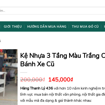
GIỚI THIỆU
HƯỚNG DẪN MUA HÀNG
THU MUA ĐỒ CŨ
ũ
Kệ Nhựa 3 Tầng Màu Trắng 
Bánh Xe Cũ
Giá
Giá
200,000
145,000
₫
₫
gốc
hiện
Hàng Thanh Lý 436
với hơn 10 năm kinh nghiệm t
là:
tại
lĩnh vực mua bán nội thất văn phòng, nội thất gia đ
200,000₫.
là:
145,000₫.
với mẫu mã đa dạng & giá thành khác nhau: