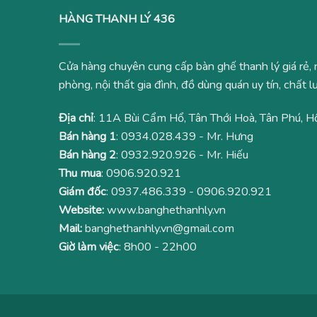
HÀNG THANH LÝ 436
Cửa hàng chuyên cung cấp bàn ghế thanh lý giá rẻ, 
phòng, nội thất gia đình, đồ dùng quán uy tín, chất
Địa chỉ
: 11A Bùi Cẩm Hổ, Tân Thới Hoà, Tân Phú, H
Bán hàng 1
:
0934.028.439
- Mr. Hưng
Bán hàng 2
:
0932.920.926
- Mr. Hiếu
Thu mua
:
0906.920.921
Giám đốc
:
0937.486.339
-
0906.920.921
Website:
www.banghethanhly.vn
Mail:
banghethanhly.vn@gmail.com
Giờ làm việc
: 8h00 - 22h00