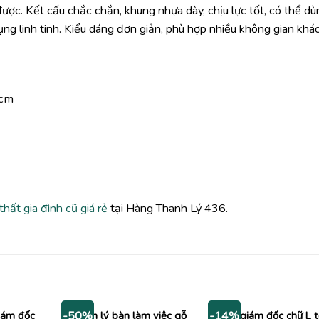
được. Kết cấu chắc chắn, khung nhựa dày, chịu lực tốt, có thể d
ng linh tinh. Kiểu dáng đơn giản, phù hợp nhiều không gian khá
2cm
 thất gia đình cũ giá rẻ
tại Hàng Thanh Lý 436.
iám đốc
Thanh lý bàn làm việc gỗ
Bàn giám đốc chữ L 
-50%
-14%