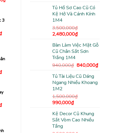
00
₫
gốc
hiện
hiện
Tủ Hồ Sơ Cao Cũ Có
tại
là:
tại
0₫.
là:
Kệ Hở Và Cánh Kính
3,500,000₫.
là:
1,150,000₫.
1M4
c 3
2,480,000₫.
3,500,000
₫
Giá
₫
Giá
Giá
2,480,000
₫
hiện
gốc
hiện
tại
Bàn Làm Việc Mặt Gỗ
₫.
là:
là:
tại
650,000₫.
Cũ Chân Sắt Sơn
3,500,000₫.
là:
Trắng 1M4
2,480,000₫.
hân
Giá
Giá
940,000
₫
840,000
₫
gốc
hiện
Giá
₫
hiện
Tủ Tài Liệu Cũ Dáng
là:
tại
tại
Ngang Nhiều Khoang
940,000₫.
là:
₫.
là:
195,000₫.
1M2
840,000₫.
ay
1,500,000
₫
Giá
Giá
990,000
₫
Giá
₫
gốc
hiện
hiện
tại
Kệ Decor Cũ Khung
là:
tại
₫.
là:
Sắt Vòm Cao Nhiều
1,500,000₫.
là:
430,000₫.
Tầng
990,000₫.
nh