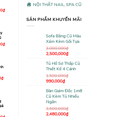
NỘI THẤT NAIL, SPA CŨ
Giá
00
₫
hiện
tại
SẢN PHẨM KHUYẾN MÃI
0₫.
là:
3,180,000₫.
ày
Sofa Băng Cũ Màu
ũ
Xám Kèm Gối Tựa
Giá
00
₫
hiện
3,000,000
₫
tại
Giá
Giá
2,500,000
₫
0₫.
là:
2,500,000₫.
gốc
hiện
Tủ Hồ Sơ Thấp Cũ
là:
tại
nh
Thiết Kế 4 Cánh
3,000,000₫.
là:
2,500,000₫.
1,500,000
₫
Giá
0
₫
Giá
Giá
990,000
₫
hiện
tại
gốc
hiện
00₫.
là:
Bàn Giám Đốc 1m8
là:
tại
840,000₫.
Cũ Kèm Tủ Nhiều
1,500,000₫.
là:
g
Ngăn
990,000₫.
iá
3,500,000
₫
Giá
Giá
2,480,000
₫
Giá