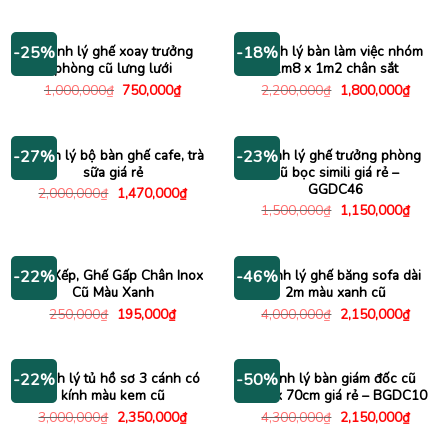
là:
tại
là:
tại
320,000₫.
là:
2,900,000₫.
là:
270,000₫.
2,500
Thanh lý ghế xoay trưởng
Thanh lý bàn làm việc nhóm
-25%
-18%
phòng cũ lưng lưới
1m8 x 1m2 chân sắt
Giá
Giá
Giá
Giá
1,000,000
₫
750,000
₫
2,200,000
₫
1,800,000
₫
gốc
hiện
gốc
hiện
là:
tại
là:
tại
1,000,000₫.
là:
2,200,000₫.
là:
750,000₫.
1,800
Thanh lý bộ bàn ghế cafe, trà
Thanh lý ghế trưởng phòng
-27%
-23%
sữa giá rẻ
cũ bọc simili giá rẻ –
GGDC46
Giá
Giá
2,000,000
₫
1,470,000
₫
gốc
hiện
Giá
Giá
1,500,000
₫
1,150,000
₫
là:
tại
gốc
hiện
2,000,000₫.
là:
là:
tại
1,470,000₫.
1,500,000₫.
là:
1,150
Ghế Xếp, Ghế Gấp Chân Inox
Thanh lý ghế băng sofa dài
-22%
-46%
Cũ Màu Xanh
2m màu xanh cũ
Giá
Giá
Giá
Giá
250,000
₫
195,000
₫
4,000,000
₫
2,150,000
₫
gốc
hiện
gốc
hiện
là:
tại
là:
tại
250,000₫.
là:
4,000,000₫.
là:
195,000₫.
2,150
Thanh lý tủ hồ sơ 3 cánh có
Thanh lý bàn giám đốc cũ
-22%
-50%
kính màu kem cũ
1m4 x 70cm giá rẻ – BGDC10
Giá
Giá
Giá
Giá
3,000,000
₫
2,350,000
₫
4,300,000
₫
2,150,000
₫
gốc
hiện
gốc
hiện
là:
tại
là:
tại