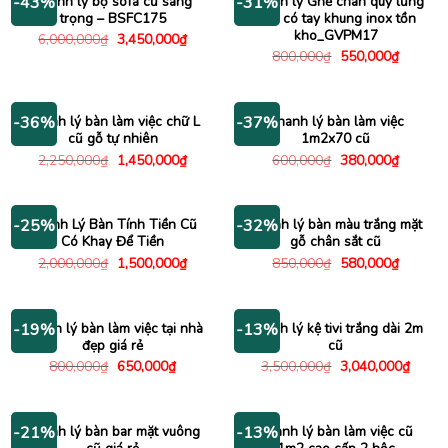
Thanh lý bộ sofa cũ sang
Thanh lý Ghế chân quỳ lưng
-43%
-31%
trọng – BSFC175
lưới có tay khung inox tồn
kho_GVPM17
Giá
Giá
6,000,000
₫
3,450,000
₫
gốc
hiện
Giá
Giá
800,000
₫
550,000
₫
là:
tại
gốc
hiện
6,000,000₫.
là:
là:
tại
3,450,000₫.
800,000₫.
là:
550,000
Thanh lý bàn làm việc chữ L
Thanh lý bàn làm việc
-36%
-37%
cũ gỗ tự nhiên
1m2x70 cũ
Giá
Giá
Giá
Giá
2,250,000
₫
1,450,000
₫
600,000
₫
380,000
₫
gốc
hiện
gốc
hiện
là:
tại
là:
tại
2,250,000₫.
là:
600,000₫.
là:
1,450,000₫.
380,000
Thanh Lý Bàn Tính Tiền Cũ
Thanh lý bàn màu trắng mặt
-25%
-32%
Có Khay Để Tiền
gỗ chân sắt cũ
Giá
Giá
Giá
Giá
2,000,000
₫
1,500,000
₫
850,000
₫
580,000
₫
gốc
hiện
gốc
hiện
là:
tại
là:
tại
2,000,000₫.
là:
850,000₫.
là:
1,500,000₫.
580,000
Thanh lý bàn làm việc tại nhà
Thanh lý kệ tivi trắng dài 2m
-19%
-13%
đẹp giá rẻ
cũ
Giá
Giá
Giá
Giá
800,000
₫
650,000
₫
3,500,000
₫
3,040,000
₫
gốc
hiện
gốc
hiện
là:
tại
là:
tại
800,000₫.
là:
3,500,000₫.
là:
650,000₫.
3,040
Thanh lý bàn bar mặt vuông
Thanh lý bàn làm việc cũ
-21%
-13%