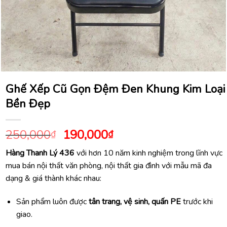
Ghế Xếp Cũ Gọn Đệm Đen Khung Kim Loại
Bền Đẹp
Giá
Giá
250,000
190,000
₫
₫
gốc
hiện
Hàng Thanh Lý 436
với hơn 10 năm kinh nghiệm trong lĩnh vực
là:
tại
mua bán nội thất văn phòng, nội thất gia đình với mẫu mã đa
250,000₫.
là:
dạng & giá thành khác nhau:
190,000₫.
Sản phẩm luôn được
tân trang, vệ sinh, quấn PE
trước khi
giao.