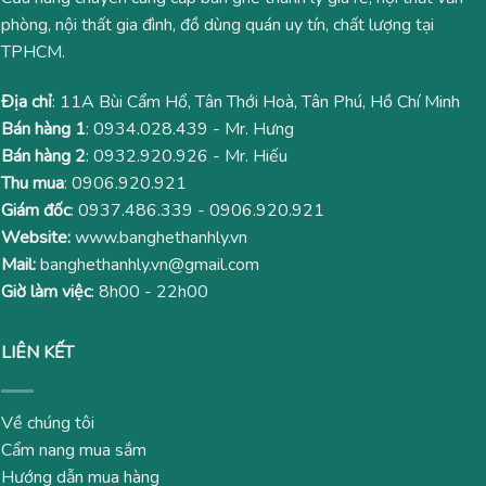
phòng, nội thất gia đình, đồ dùng quán uy tín, chất lượng tại
TPHCM.
Địa chỉ
: 11A Bùi Cẩm Hổ, Tân Thới Hoà, Tân Phú, Hồ Chí Minh
Bán hàng 1
:
0934.028.439
- Mr. Hưng
Bán hàng 2
:
0932.920.926
- Mr. Hiếu
Thu mua
:
0906.920.921
Giám đốc
:
0937.486.339
-
0906.920.921
Website:
www.banghethanhly.vn
Mail:
banghethanhly.vn@gmail.com
Giờ làm việc
: 8h00 - 22h00
LIÊN KẾT
Về chúng tôi
Cẩm nang mua sắm
Hướng dẫn mua hàng