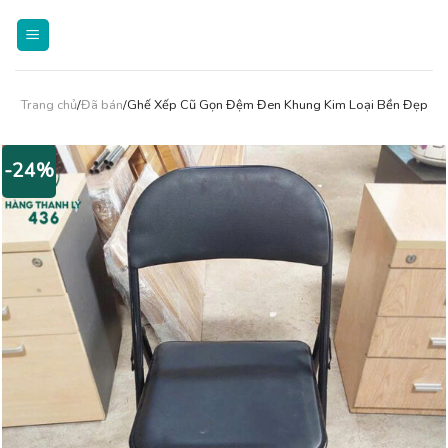
Skip
to
content
Trang chủ
/
Đã bán
/Ghế Xếp Cũ Gọn Đệm Đen Khung Kim Loại Bền Đẹp
-24%