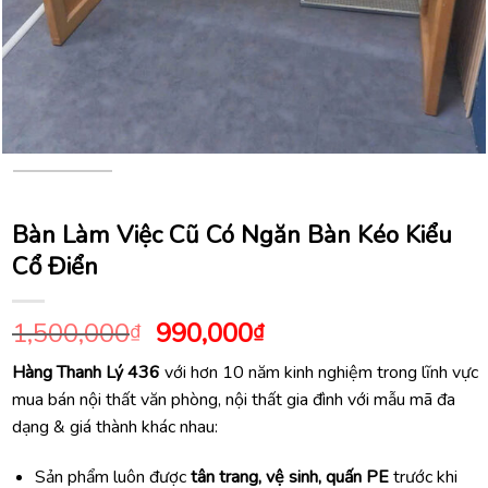
Bàn Làm Việc Cũ Có Ngăn Bàn Kéo Kiểu
Cổ Điển
Giá
Giá
1,500,000
990,000
₫
₫
gốc
hiện
Hàng Thanh Lý 436
với hơn 10 năm kinh nghiệm trong lĩnh vực
là:
tại
mua bán nội thất văn phòng, nội thất gia đình với mẫu mã đa
1,500,000₫.
là:
dạng & giá thành khác nhau:
990,000₫.
Sản phẩm luôn được
tân trang, vệ sinh, quấn PE
trước khi