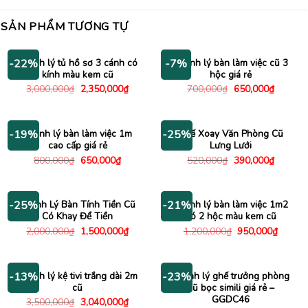
SẢN PHẨM TƯƠNG TỰ
Thanh lý tủ hồ sơ 3 cánh có
Thanh lý bàn làm việc cũ 3
-22%
-7%
kính màu kem cũ
hộc giá rẻ
Giá
Giá
Giá
Giá
3,000,000
₫
2,350,000
₫
700,000
₫
650,000
₫
gốc
hiện
gốc
hiện
là:
tại
là:
tại
3,000,000₫.
là:
700,000₫.
là:
2,350,000₫.
650,000
Thanh lý bàn làm việc 1m
Ghế Xoay Văn Phòng Cũ
-19%
-25%
cao cấp giá rẻ
Lưng Lưới
Giá
Giá
Giá
Giá
800,000
₫
650,000
₫
520,000
₫
390,000
₫
gốc
hiện
gốc
hiện
là:
tại
là:
tại
800,000₫.
là:
520,000₫.
là:
650,000₫.
390,000
Thanh Lý Bàn Tính Tiền Cũ
Thanh lý bàn làm việc 1m2
-25%
-21%
Có Khay Để Tiền
có 2 hộc màu kem cũ
Giá
Giá
Giá
Giá
2,000,000
₫
1,500,000
₫
1,200,000
₫
950,000
₫
gốc
hiện
gốc
hiện
là:
tại
là:
tại
2,000,000₫.
là:
1,200,000₫.
là:
1,500,000₫.
950,00
Thanh lý kệ tivi trắng dài 2m
Thanh lý ghế trưởng phòng
-13%
-23%
cũ
cũ bọc simili giá rẻ –
GGDC46
Giá
Giá
3,500,000
₫
3,040,000
₫