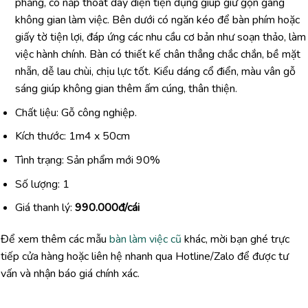
phẳng,
có
nắp
thoát
dây
điện
tiện
dụng
giúp
giữ
gọn
gàng
không
gian
làm
việc.
Bên
dưới
có
ngăn
kéo
để
bàn
phím
hoặc
giấy
tờ
tiện
lợi,
đáp
ứng
các
nhu
cầu
cơ
bản
như
soạn
thảo,
làm
việc
hành
chính.
Bàn
có
thiết
kế
chân
thẳng
chắc
chắn,
bề
mặt
nhẵn,
dễ
lau
chùi,
chịu
lực
tốt.
Kiểu
dáng
cổ
điển,
màu
vân
gỗ
sáng
giúp
không
gian
thêm
ấm
cúng,
thân
thiện.
Chất liệu: Gỗ công nghiệp.
Kích thước: 1m4 x 50cm
Tình trạng: Sản phẩm mới 90%
Số lượng: 1
Giá thanh lý:
990.000đ/cái
Để
xem
thêm
các
mẫu
bàn làm việc cũ
khác,
mời
bạn
ghé
trực
tiếp
cửa
hàng
hoặc
liên
hệ
nhanh
qua
Hotline/
Zalo
để
được
tư
vấn
và
nhận
báo
giá
chính
xác.