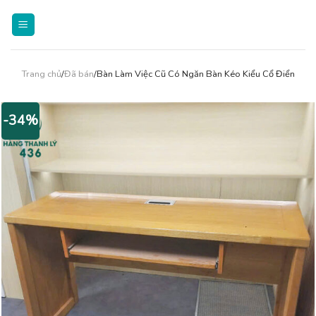
Skip
to
content
Trang chủ
/
Đã bán
/Bàn Làm Việc Cũ Có Ngăn Bàn Kéo Kiểu Cổ Điển
-34%