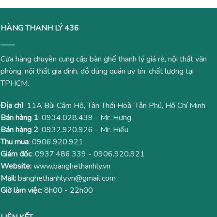
HÀNG THANH LÝ 436
Cửa hàng chuyên cung cấp bàn ghế thanh lý giá rẻ, nội thất văn
phòng, nội thất gia đình, đồ dùng quán uy tín, chất lượng tại
TPHCM.
Địa chỉ
: 11A Bùi Cẩm Hổ, Tân Thới Hoà, Tân Phú, Hồ Chí Minh
Bán hàng 1
:
0934.028.439
- Mr. Hưng
Bán hàng 2
:
0932.920.926
- Mr. Hiếu
Thu mua
:
0906.920.921
Giám đốc
:
0937.486.339
-
0906.920.921
Website:
www.banghethanhly.vn
Mail:
banghethanhly.vn@gmail.com
Giờ làm việc
: 8h00 - 22h00