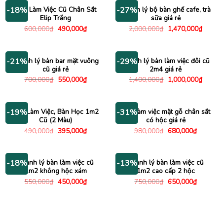
550,000
Bàn Làm Việc Cũ Chân Sắt
Thanh lý bộ bàn ghế cafe, trà
-18%
-27%
Elip Trắng
sữa giá rẻ
Giá
Giá
Giá
Giá
600,000
₫
490,000
₫
2,000,000
₫
1,470,000
₫
gốc
hiện
gốc
hiện
là:
tại
là:
tại
600,000₫.
là:
2,000,000₫.
là:
490,000₫.
1,470
Thanh lý bàn bar mặt vuông
Thanh lý bàn làm việc đôi cũ
-21%
-29%
cũ giá rẻ
2m4 giá rẻ
Giá
Giá
Giá
Giá
700,000
₫
550,000
₫
1,400,000
₫
1,000,000
₫
gốc
hiện
gốc
hiện
là:
tại
là:
tại
700,000₫.
là:
1,400,000₫.
là:
550,000₫.
1,000
Bàn Làm Việc, Bàn Học 1m2
Bàn làm việc mặt gỗ chân sắt
-19%
-31%
Cũ (2 Màu)
có hộc giá rẻ
Giá
Giá
Giá
Giá
490,000
₫
395,000
₫
980,000
₫
680,000
₫
gốc
hiện
gốc
hiện
là:
tại
là:
tại
490,000₫.
là:
980,000₫.
là:
395,000₫.
680,000
Thanh lý bàn làm việc cũ
Thanh lý bàn làm việc cũ
-18%
-13%
1m2 không hộc xám
1m2 cao cấp 2 hộc
Giá
Giá
Giá
Giá
550,000
₫
450,000
₫
750,000
₫
650,000
₫
gốc
hiện
gốc
hiện
là:
tại
là:
tại
550,000₫.
là:
750,000₫.
là:
450,000₫.
650,000