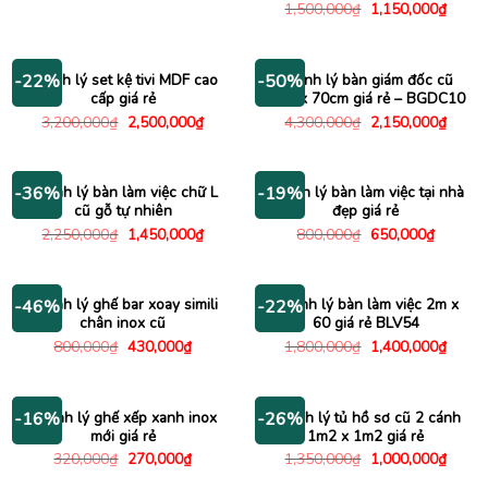
gốc
hiện
Giá
Giá
1,500,000
₫
1,150,000
₫
là:
tại
gốc
hiện
3,500,000₫.
là:
là:
tại
3,040,000₫.
1,500,000₫.
là:
1,150
Thanh lý set kệ tivi MDF cao
Thanh lý bàn giám đốc cũ
-22%
-50%
cấp giá rẻ
1m4 x 70cm giá rẻ – BGDC10
Giá
Giá
Giá
Giá
3,200,000
₫
2,500,000
₫
4,300,000
₫
2,150,000
₫
gốc
hiện
gốc
hiện
là:
tại
là:
tại
3,200,000₫.
là:
4,300,000₫.
là:
2,500,000₫.
2,150
Thanh lý bàn làm việc chữ L
Thanh lý bàn làm việc tại nhà
-36%
-19%
cũ gỗ tự nhiên
đẹp giá rẻ
Giá
Giá
Giá
Giá
2,250,000
₫
1,450,000
₫
800,000
₫
650,000
₫
gốc
hiện
gốc
hiện
là:
tại
là:
tại
2,250,000₫.
là:
800,000₫.
là:
1,450,000₫.
650,000
Thanh lý ghế bar xoay simili
Thanh lý bàn làm việc 2m x
-46%
-22%
chân inox cũ
60 giá rẻ BLV54
Giá
Giá
Giá
Giá
800,000
₫
430,000
₫
1,800,000
₫
1,400,000
₫
gốc
hiện
gốc
hiện
là:
tại
là:
tại
800,000₫.
là:
1,800,000₫.
là:
430,000₫.
1,400
Thanh lý ghế xếp xanh inox
Thanh lý tủ hồ sơ cũ 2 cánh
-16%
-26%
mới giá rẻ
1m2 x 1m2 giá rẻ
Giá
Giá
Giá
Giá
320,000
₫
270,000
₫
1,350,000
₫
1,000,000
₫
gốc
hiện
gốc
hiện
là:
tại
là:
tại