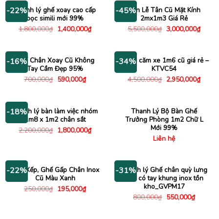
750,000₫.
940,00
Thanh lý ghế xoay cao cấp
Bàn Lễ Tân Cũ Mặt Kính
-22%
-45%
bọc simili mới 99%
2mx1m3 Giá Rẻ
Giá
Giá
Giá
Giá
1,800,000
₫
1,400,000
₫
5,500,000
₫
3,000,000
₫
gốc
hiện
gốc
hiện
là:
tại
là:
tại
1,800,000₫.
là:
5,500,000₫.
là:
1,400,000₫.
3,000
Ghế Chân Xoay Cũ Không
Kệ tivi căm xe 1m6 cũ giá rẻ –
-16%
-34%
Tay Cầm Đẹp 95%
KTVC54
Giá
Giá
Giá
Giá
700,000
₫
590,000
₫
4,500,000
₫
2,950,000
₫
gốc
hiện
gốc
hiện
là:
tại
là:
tại
700,000₫.
là:
4,500,000₫.
là:
590,000₫.
2,950
Thanh lý bàn làm việc nhóm
Thanh Lý Bộ Bàn Ghế
-18%
1m8 x 1m2 chân sắt
Trưởng Phòng 1m2 Chữ L
Mới 99%
Giá
Giá
2,200,000
₫
1,800,000
₫
gốc
hiện
Liên hệ
là:
tại
2,200,000₫.
là:
1,800,000₫.
Ghế Xếp, Ghế Gấp Chân Inox
Thanh lý Ghế chân quỳ lưng
-22%
-31%
Cũ Màu Xanh
lưới có tay khung inox tồn
kho_GVPM17
Giá
Giá
250,000
₫
195,000
₫
gốc
hiện
Giá
Giá
800,000
₫
550,000
₫
là:
tại
gốc
hiện
250,000₫.
là:
là:
tại
195,000₫.
800,000₫.
là: