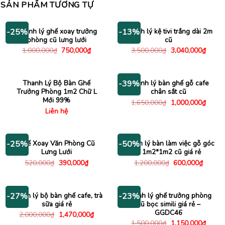
SẢN PHẨM TƯƠNG TỰ
Thanh lý ghế xoay trưởng
Thanh lý kệ tivi trắng dài 2m
-25%
-13%
phòng cũ lưng lưới
cũ
Giá
Giá
Giá
Giá
1,000,000
₫
750,000
₫
3,500,000
₫
3,040,000
₫
gốc
hiện
gốc
hiện
là:
tại
là:
tại
1,000,000₫.
là:
3,500,000₫.
là:
750,000₫.
3,040
Thanh Lý Bộ Bàn Ghế
Thanh lý bàn ghế gỗ cafe
-39%
Trưởng Phòng 1m2 Chữ L
chân sắt cũ
Mới 99%
Giá
Giá
1,650,000
₫
1,000,000
₫
gốc
hiện
Liên hệ
là:
tại
1,650,000₫.
là:
1,000
Ghế Xoay Văn Phòng Cũ
Thanh lý bàn làm việc gỗ góc
-25%
-50%
Lưng Lưới
L 1m2*1m2 cũ giá rẻ
Giá
Giá
Giá
Giá
520,000
₫
390,000
₫
1,200,000
₫
600,000
₫
gốc
hiện
gốc
hiện
là:
tại
là:
tại
520,000₫.
là:
1,200,000₫.
là:
390,000₫.
600,00
Thanh lý bộ bàn ghế cafe, trà
Thanh lý ghế trưởng phòng
-27%
-23%
sữa giá rẻ
cũ bọc simili giá rẻ –
GGDC46
Giá
Giá
2,000,000
₫
1,470,000
₫
gốc
hiện
Giá
Giá
1,500,000
₫
1,150,000
₫