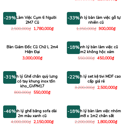
là:
tại
gốc
hiện
2,000,000₫.
là:
là:
tại
1,470,000₫.
1,500,000₫.
là:
1,150
Bàn Làm Việc Cụm 6 Người
Thanh lý bàn làm việc gỗ tự
-29%
-33%
2M7 Cũ
nhiên cũ
Giá
Giá
Giá
Giá
2,500,000
₫
1,780,000
₫
1,350,000
₫
900,000
₫
gốc
hiện
gốc
hiện
là:
tại
là:
tại
2,500,000₫.
là:
1,350,000₫.
là:
1,780,000₫.
900,00
Bàn Giám Đốc Cũ Chữ L 2m4
Thanh lý bàn làm việc cũ
-18%
Hiện Đại
1m2 không hộc xám
Giá
Giá
3,000,000
₫
550,000
₫
450,000
₫
gốc
hiện
là:
tại
550,000₫.
là:
450,000
Thanh lý Ghế chân quỳ lưng
Thanh lý set kệ tivi MDF cao
-31%
-22%
lưới có tay khung inox tồn
cấp giá rẻ
kho_GVPM17
Giá
Giá
3,200,000
₫
2,500,000
₫
gốc
hiện
Giá
Giá
800,000
₫
550,000
₫
là:
tại
gốc
hiện
3,200,000₫.
là:
là:
tại
2,500
800,000₫.
là:
550,000₫.
Thanh lý ghế băng sofa dài
Thanh lý bàn làm việc nhóm
-46%
-18%
2m màu xanh cũ
1m8 x 1m2 chân sắt
Giá
Giá
Giá
Giá
4,000,000
₫
2,150,000
₫
2,200,000
₫
1,800,000
₫
gốc
hiện
gốc
hiện