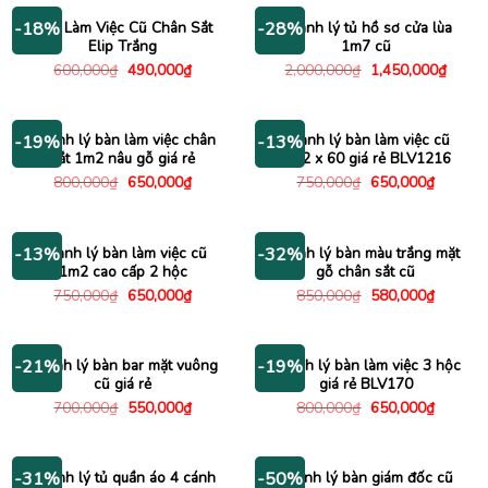
1,150
Bàn Làm Việc Cũ Chân Sắt
Thanh lý tủ hồ sơ cửa lùa
-18%
-28%
Elip Trắng
1m7 cũ
Giá
Giá
Giá
Giá
600,000
₫
490,000
₫
2,000,000
₫
1,450,000
₫
gốc
hiện
gốc
hiện
là:
tại
là:
tại
600,000₫.
là:
2,000,000₫.
là:
490,000₫.
1,450
Thanh lý bàn làm việc chân
Thanh lý bàn làm việc cũ
-19%
-13%
sắt 1m2 nâu gỗ giá rẻ
1m2 x 60 giá rẻ BLV1216
Giá
Giá
Giá
Giá
800,000
₫
650,000
₫
750,000
₫
650,000
₫
gốc
hiện
gốc
hiện
là:
tại
là:
tại
800,000₫.
là:
750,000₫.
là:
650,000₫.
650,000
Thanh lý bàn làm việc cũ
Thanh lý bàn màu trắng mặt
-13%
-32%
1m2 cao cấp 2 hộc
gỗ chân sắt cũ
Giá
Giá
Giá
Giá
750,000
₫
650,000
₫
850,000
₫
580,000
₫
gốc
hiện
gốc
hiện
là:
tại
là:
tại
750,000₫.
là:
850,000₫.
là:
650,000₫.
580,000
Thanh lý bàn bar mặt vuông
Thanh lý bàn làm việc 3 hộc
-21%
-19%
cũ giá rẻ
giá rẻ BLV170
Giá
Giá
Giá
Giá
700,000
₫
550,000
₫
800,000
₫
650,000
₫
gốc
hiện
gốc
hiện
là:
tại
là:
tại
700,000₫.
là:
800,000₫.
là:
550,000₫.
650,000
Thanh lý tủ quần áo 4 cánh
Thanh lý bàn giám đốc cũ
-31%
-50%