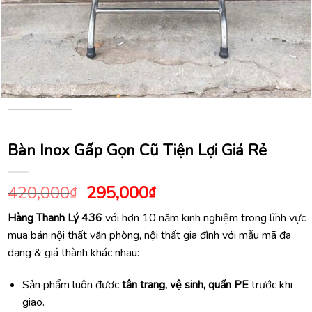
Bàn Inox Gấp Gọn Cũ Tiện Lợi Giá Rẻ
Giá
Giá
420,000
295,000
₫
₫
gốc
hiện
Hàng Thanh Lý 436
với hơn 10 năm kinh nghiệm trong lĩnh vực
là:
tại
mua bán nội thất văn phòng, nội thất gia đình với mẫu mã đa
420,000₫.
là:
dạng & giá thành khác nhau:
295,000₫.
Sản phẩm luôn được
tân trang, vệ sinh, quấn PE
trước khi
giao.