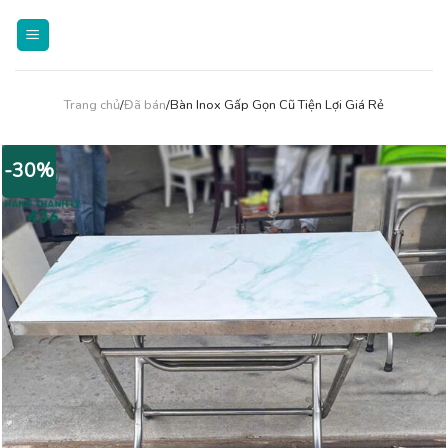
Skip
to
content
Trang chủ
/
Đã bán
/Bàn Inox Gấp Gọn Cũ Tiện Lợi Giá Rẻ
-30%