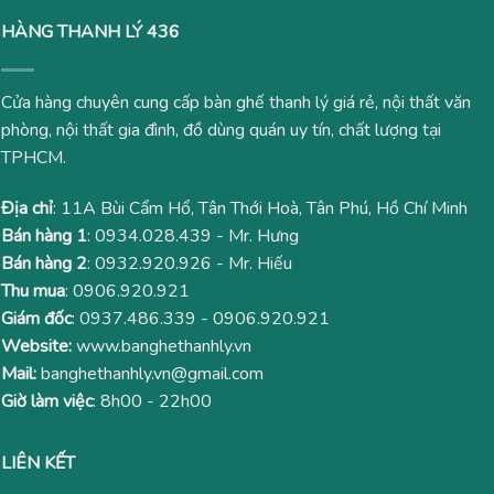
HÀNG THANH LÝ 436
Cửa hàng chuyên cung cấp bàn ghế thanh lý giá rẻ, nội thất văn
phòng, nội thất gia đình, đồ dùng quán uy tín, chất lượng tại
TPHCM.
Địa chỉ
: 11A Bùi Cẩm Hổ, Tân Thới Hoà, Tân Phú, Hồ Chí Minh
Bán hàng 1
:
0934.028.439
- Mr. Hưng
Bán hàng 2
:
0932.920.926
- Mr. Hiếu
Thu mua
:
0906.920.921
Giám đốc
:
0937.486.339
-
0906.920.921
Website:
www.banghethanhly.vn
Mail:
banghethanhly.vn@gmail.com
Giờ làm việc
: 8h00 - 22h00
LIÊN KẾT