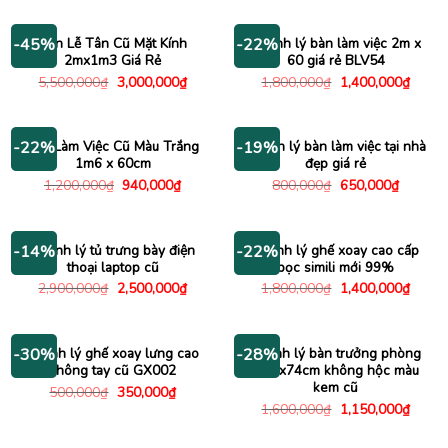
là:
tại
là:
tại
4,000,000₫.
là:
2,200,000₫.
là:
2,150,000₫.
1,800
Bàn Lễ Tân Cũ Mặt Kính
Thanh lý bàn làm việc 2m x
-45%
-22%
2mx1m3 Giá Rẻ
60 giá rẻ BLV54
Giá
Giá
Giá
Giá
5,500,000
₫
3,000,000
₫
1,800,000
₫
1,400,000
₫
gốc
hiện
gốc
hiện
là:
tại
là:
tại
5,500,000₫.
là:
1,800,000₫.
là:
3,000,000₫.
1,400
Bàn Làm Việc Cũ Màu Trắng
Thanh lý bàn làm việc tại nhà
-22%
-19%
1m6 x 60cm
đẹp giá rẻ
Giá
Giá
Giá
Giá
1,200,000
₫
940,000
₫
800,000
₫
650,000
₫
gốc
hiện
gốc
hiện
là:
tại
là:
tại
1,200,000₫.
là:
800,000₫.
là:
940,000₫.
650,000
Thanh lý tủ trưng bày điện
Thanh lý ghế xoay cao cấp
-14%
-22%
thoại laptop cũ
bọc simili mới 99%
Giá
Giá
Giá
Giá
2,900,000
₫
2,500,000
₫
1,800,000
₫
1,400,000
₫
gốc
hiện
gốc
hiện
là:
tại
là:
tại
2,900,000₫.
là:
1,800,000₫.
là:
2,500,000₫.
1,400
Thanh lý ghế xoay lưng cao
Thanh lý bàn trưởng phòng
-30%
-28%
không tay cũ GX002
1m6x74cm không hộc màu
kem cũ
Giá
Giá
500,000
₫
350,000
₫
gốc
hiện
Giá
Giá
1,600,000
₫
1,150,000
₫
là:
tại
gốc
hiện
500,000₫.
là:
là:
tại
350,000₫.
1,600,000₫.
là: