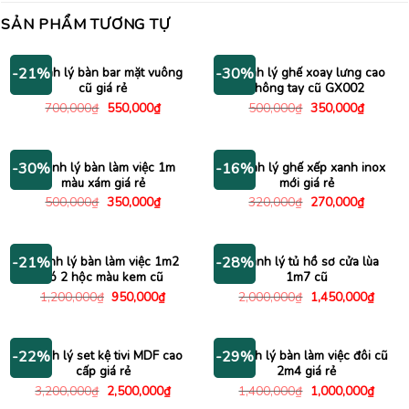
SẢN PHẨM TƯƠNG TỰ
Thanh lý bàn bar mặt vuông
Thanh lý ghế xoay lưng cao
-21%
-30%
cũ giá rẻ
không tay cũ GX002
Giá
Giá
Giá
Giá
700,000
₫
550,000
₫
500,000
₫
350,000
₫
gốc
hiện
gốc
hiện
là:
tại
là:
tại
700,000₫.
là:
500,000₫.
là:
550,000₫.
350,000
Thanh lý bàn làm việc 1m
Thanh lý ghế xếp xanh inox
-30%
-16%
màu xám giá rẻ
mới giá rẻ
Giá
Giá
Giá
Giá
500,000
₫
350,000
₫
320,000
₫
270,000
₫
gốc
hiện
gốc
hiện
là:
tại
là:
tại
500,000₫.
là:
320,000₫.
là:
350,000₫.
270,000
Thanh lý bàn làm việc 1m2
Thanh lý tủ hồ sơ cửa lùa
-21%
-28%
có 2 hộc màu kem cũ
1m7 cũ
Giá
Giá
Giá
Giá
1,200,000
₫
950,000
₫
2,000,000
₫
1,450,000
₫
gốc
hiện
gốc
hiện
là:
tại
là:
tại
1,200,000₫.
là:
2,000,000₫.
là:
950,000₫.
1,450
Thanh lý set kệ tivi MDF cao
Thanh lý bàn làm việc đôi cũ
-22%
-29%
cấp giá rẻ
2m4 giá rẻ
Giá
Giá
Giá
Giá
3,200,000
₫
2,500,000
₫
1,400,000
₫
1,000,000
₫
gốc
hiện
gốc
hiện