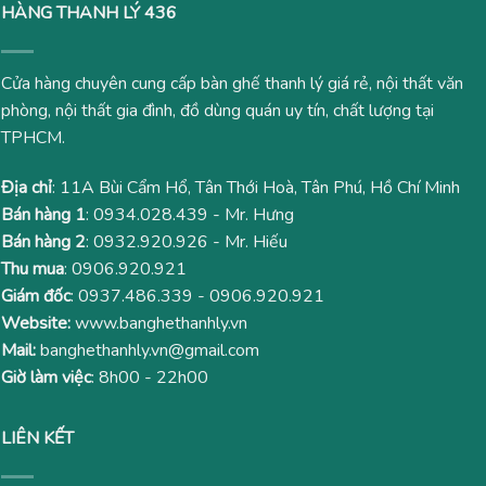
HÀNG THANH LÝ 436
Cửa hàng chuyên cung cấp bàn ghế thanh lý giá rẻ, nội thất văn
phòng, nội thất gia đình, đồ dùng quán uy tín, chất lượng tại
TPHCM.
Địa chỉ
: 11A Bùi Cẩm Hổ, Tân Thới Hoà, Tân Phú, Hồ Chí Minh
Bán hàng 1
:
0934.028.439
- Mr. Hưng
Bán hàng 2
:
0932.920.926
- Mr. Hiếu
Thu mua
:
0906.920.921
Giám đốc
:
0937.486.339
-
0906.920.921
Website:
www.banghethanhly.vn
Mail:
banghethanhly.vn@gmail.com
Giờ làm việc
: 8h00 - 22h00
LIÊN KẾT