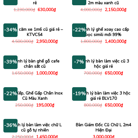
rẻ
2m màu xanh cũ
Giá
Giá
Giá
Giá
1,230,000
₫
630,000
₫
4,000,000
₫
2,150,000
₫
gốc
hiện
gốc
hiện
là:
tại
là:
tại
1,230,000₫.
là:
4,000,000₫.
là:
630,000₫.
2,150
Kệ tivi căm xe 1m6 cũ giá rẻ –
Thanh lý ghế xoay cao cấp
-34%
-22%
KTVC54
bọc simili mới 99%
Giá
Giá
Giá
Giá
4,500,000
₫
2,950,000
₫
1,800,000
₫
1,400,000
₫
gốc
hiện
gốc
hiện
là:
tại
là:
tại
4,500,000₫.
là:
1,800,000₫.
là:
2,950,000₫.
1,400
Thanh lý bàn ghế gỗ cafe
Thanh lý bàn làm việc cũ 3
-39%
-7%
chân sắt cũ
hộc giá rẻ
Giá
Giá
Giá
Giá
1,650,000
₫
1,000,000
₫
700,000
₫
650,000
₫
gốc
hiện
gốc
hiện
là:
tại
là:
tại
1,650,000₫.
là:
700,000₫.
là:
1,000,000₫.
650,000
Ghế Xếp, Ghế Gấp Chân Inox
Thanh lý bàn làm việc 3 hộc
-22%
-19%
Cũ Màu Xanh
giá rẻ BLV170
Giá
Giá
Giá
Giá
250,000
₫
195,000
₫
800,000
₫
650,000
₫
gốc
hiện
gốc
hiện
là:
tại
là:
tại
250,000₫.
là:
800,000₫.
là:
195,000₫.
650,000
Thanh lý bàn làm việc chữ L
Bàn Giám Đốc Cũ Chữ L 2m4
-36%
cũ gỗ tự nhiên
Hiện Đại
Giá
Giá
2,250,000
₫
1,450,000
₫
3,000,000
₫