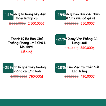
gốc
hiện
là:
tại
2,250,000₫.
là:
1,450,000₫.
Thanh lý tủ trưng bày điện
Thanh lý bàn làm việc chân
-14%
-19%
thoại laptop cũ
sắt 1m2 nâu gỗ giá rẻ
Giá
Giá
Giá
Giá
2,900,000
₫
2,500,000
₫
800,000
₫
650,000
₫
gốc
hiện
gốc
hiện
là:
tại
là:
tại
2,900,000₫.
là:
800,000₫.
là:
2,500,000₫.
650,000
Thanh Lý Bộ Bàn Ghế
Ghế Xoay Văn Phòng Cũ
-25%
Trưởng Phòng 1m2 Chữ L
Lưng Lưới
Mới 99%
Giá
Giá
520,000
₫
390,000
₫
gốc
hiện
Liên hệ
là:
tại
520,000₫.
là:
390,000
Thanh lý ghế xoay trưởng
Bàn Làm Việc Cũ Chân Sắt
-25%
-18%
phòng cũ lưng lưới
Elip Trắng
Giá
Giá
Giá
Giá
1,000,000
₫
750,000
₫
600,000
₫
490,000
₫
gốc
hiện
gốc
hiện
là:
tại
là:
tại
1,000,000₫.
là:
600,000₫.
là:
750,000₫.
490,000