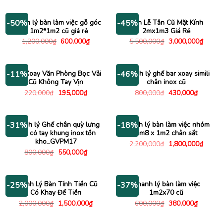
là:
tại
là:
tại
3,200,000₫.
là:
1,400,000₫.
là:
2,500,000₫.
1,000
Thanh lý bàn làm việc gỗ góc
Bàn Lễ Tân Cũ Mặt Kính
-50%
-45%
L 1m2*1m2 cũ giá rẻ
2mx1m3 Giá Rẻ
Giá
Giá
Giá
Giá
1,200,000
₫
600,000
₫
5,500,000
₫
3,000,000
₫
gốc
hiện
gốc
hiện
là:
tại
là:
tại
1,200,000₫.
là:
5,500,000₫.
là:
600,000₫.
3,000
Ghế Xoay Văn Phòng Bọc Vải
Thanh lý ghế bar xoay simili
-11%
-46%
Cũ Không Tay Vịn
chân inox cũ
Giá
Giá
Giá
Giá
220,000
₫
195,000
₫
800,000
₫
430,000
₫
gốc
hiện
gốc
hiện
là:
tại
là:
tại
220,000₫.
là:
800,000₫.
là:
195,000₫.
430,000
Thanh lý Ghế chân quỳ lưng
Thanh lý bàn làm việc nhóm
-31%
-18%
lưới có tay khung inox tồn
1m8 x 1m2 chân sắt
kho_GVPM17
Giá
Giá
2,200,000
₫
1,800,000
₫
gốc
hiện
Giá
Giá
800,000
₫
550,000
₫
là:
tại
gốc
hiện
2,200,000₫.
là:
là:
tại
1,800
800,000₫.
là:
550,000₫.
Thanh Lý Bàn Tính Tiền Cũ
Thanh lý bàn làm việc
-25%
-37%
Có Khay Để Tiền
1m2x70 cũ
Giá
Giá
Giá
Giá
2,000,000
₫
1,500,000
₫
600,000
₫
380,000
₫
gốc
hiện
gốc
hiện
là:
tại
là:
tại