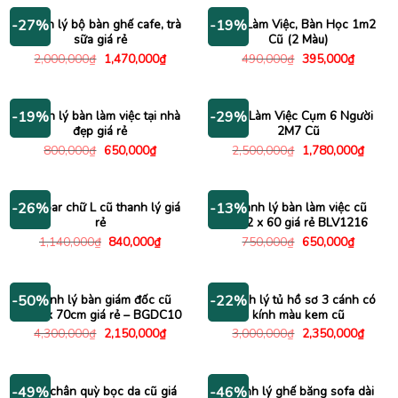
2,000,000₫.
là:
600,000₫.
là:
1,500,000₫.
380,000
Thanh lý bộ bàn ghế cafe, trà
Bàn Làm Việc, Bàn Học 1m2
-27%
-19%
sữa giá rẻ
Cũ (2 Màu)
Giá
Giá
Giá
Giá
2,000,000
₫
1,470,000
₫
490,000
₫
395,000
₫
gốc
hiện
gốc
hiện
là:
tại
là:
tại
2,000,000₫.
là:
490,000₫.
là:
1,470,000₫.
395,000
Thanh lý bàn làm việc tại nhà
Bàn Làm Việc Cụm 6 Người
-19%
-29%
đẹp giá rẻ
2M7 Cũ
Giá
Giá
Giá
Giá
800,000
₫
650,000
₫
2,500,000
₫
1,780,000
₫
gốc
hiện
gốc
hiện
là:
tại
là:
tại
800,000₫.
là:
2,500,000₫.
là:
650,000₫.
1,780
Bàn bar chữ L cũ thanh lý giá
Thanh lý bàn làm việc cũ
-26%
-13%
rẻ
1m2 x 60 giá rẻ BLV1216
Giá
Giá
Giá
Giá
1,140,000
₫
840,000
₫
750,000
₫
650,000
₫
gốc
hiện
gốc
hiện
là:
tại
là:
tại
1,140,000₫.
là:
750,000₫.
là:
840,000₫.
650,000
Thanh lý bàn giám đốc cũ
Thanh lý tủ hồ sơ 3 cánh có
-50%
-22%
1m4 x 70cm giá rẻ – BGDC10
kính màu kem cũ
Giá
Giá
Giá
Giá
4,300,000
₫
2,150,000
₫
3,000,000
₫
2,350,000
₫
gốc
hiện
gốc
hiện
là:
tại
là:
tại
4,300,000₫.
là:
3,000,000₫.
là:
2,150,000₫.
2,350
Ghế chân quỳ bọc da cũ giá
Thanh lý ghế băng sofa dài
-49%
-46%