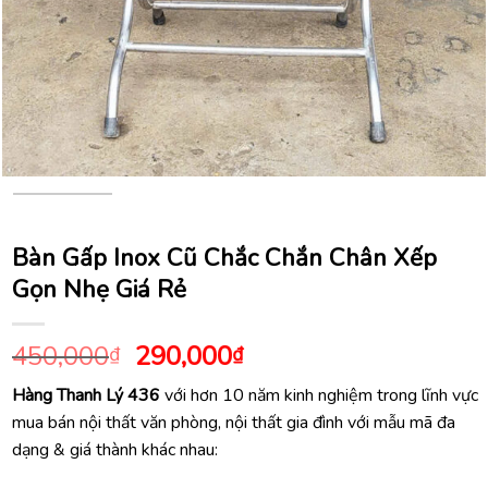
Bàn Gấp Inox Cũ Chắc Chắn Chân Xếp
Gọn Nhẹ Giá Rẻ
Giá
Giá
450,000
290,000
₫
₫
gốc
hiện
Hàng Thanh Lý 436
với hơn 10 năm kinh nghiệm trong lĩnh vực
là:
tại
mua bán nội thất văn phòng, nội thất gia đình với mẫu mã đa
450,000₫.
là:
dạng & giá thành khác nhau:
290,000₫.