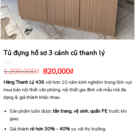
Tủ đựng hồ sơ 3 cánh cũ thanh lý
Giá
Giá
1,200,000
820,000
₫
₫
gốc
hiện
Hàng Thanh Lý 436
với hơn 10 năm kinh nghiệm trong lĩnh vực
là:
tại
mua bán nội thất văn phòng, nội thất gia đình với mẫu mã đa
1,200,000₫.
là:
dạng & giá thành khác nhau:
820,000₫.
Sản phẩm luôn được
tân trang, vệ sinh, quấn PE
trước khi
giao.
Giá thành
rẻ hơn 30% - 40%
so với thị trường.