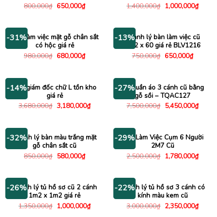
Giá
Giá
Giá
Giá
800,000
₫
650,000
₫
1,400,000
₫
1,000,000
₫
gốc
hiện
gốc
hiện
là:
tại
là:
tại
800,000₫.
là:
1,400,000₫.
là:
650,000₫.
1,000
Bàn làm việc mặt gỗ chân sắt
Thanh lý bàn làm việc cũ
-31%
-13%
có hộc giá rẻ
1m2 x 60 giá rẻ BLV1216
Giá
Giá
Giá
Giá
980,000
₫
680,000
₫
750,000
₫
650,000
₫
gốc
hiện
gốc
hiện
là:
tại
là:
tại
980,000₫.
là:
750,000₫.
là:
680,000₫.
650,000
Bàn giám đốc chữ L tồn kho
Tủ quần áo 3 cánh cũ bằng
-14%
-27%
giá rẻ
gỗ sồi – TQAC127
Giá
Giá
Giá
Giá
3,680,000
₫
3,180,000
₫
7,500,000
₫
5,450,000
₫
gốc
hiện
gốc
hiện
là:
tại
là:
tại
3,680,000₫.
là:
7,500,000₫.
là:
3,180,000₫.
5,450
Thanh lý bàn màu trắng mặt
Bàn Làm Việc Cụm 6 Người
-32%
-29%
gỗ chân sắt cũ
2M7 Cũ
Giá
Giá
Giá
Giá
850,000
₫
580,000
₫
2,500,000
₫
1,780,000
₫
gốc
hiện
gốc
hiện
là:
tại
là:
tại
850,000₫.
là:
2,500,000₫.
là:
580,000₫.
1,780
Thanh lý tủ hồ sơ cũ 2 cánh
Thanh lý tủ hồ sơ 3 cánh có
-26%
-22%
1m2 x 1m2 giá rẻ
kính màu kem cũ
Giá
Giá
Giá
Giá
1,350,000
₫
1,000,000
₫
3,000,000
₫
2,350,000
₫
gốc
hiện
gốc
hiện