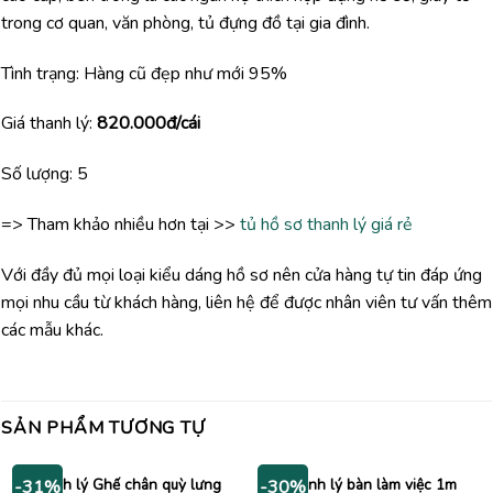
trong cơ quan, văn phòng, tủ đựng đồ tại gia đình.
Tình trạng: Hàng cũ đẹp như mới 95%
Giá thanh lý:
820.000đ/cái
Số lượng: 5
=> Tham khảo nhiều hơn tại >>
tủ hồ sơ thanh lý giá rẻ
Với đầy đủ mọi loại kiểu dáng hồ sơ nên cửa hàng tự tin đáp ứng
mọi nhu cầu từ khách hàng, liên hệ để được nhân viên tư vấn thêm
các mẫu khác.
SẢN PHẨM TƯƠNG TỰ
Thanh lý Ghế chân quỳ lưng
Thanh lý bàn làm việc 1m
-31%
-30%