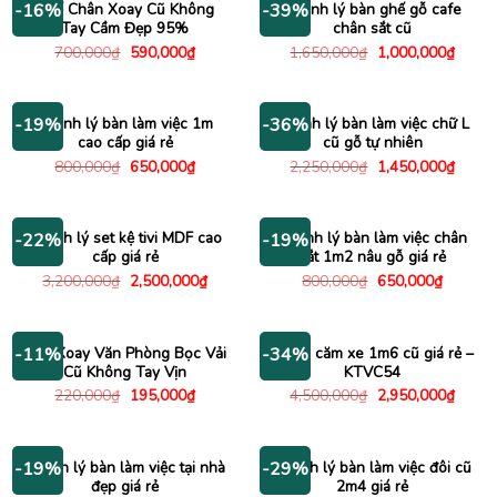
Ghế Chân Xoay Cũ Không
Thanh lý bàn ghế gỗ cafe
-16%
-39%
Tay Cầm Đẹp 95%
chân sắt cũ
Giá
Giá
Giá
Giá
700,000
₫
590,000
₫
1,650,000
₫
1,000,000
₫
gốc
hiện
gốc
hiện
là:
tại
là:
tại
700,000₫.
là:
1,650,000₫.
là:
590,000₫.
1,000
Thanh lý bàn làm việc 1m
Thanh lý bàn làm việc chữ L
-19%
-36%
cao cấp giá rẻ
cũ gỗ tự nhiên
Giá
Giá
Giá
Giá
800,000
₫
650,000
₫
2,250,000
₫
1,450,000
₫
gốc
hiện
gốc
hiện
là:
tại
là:
tại
800,000₫.
là:
2,250,000₫.
là:
650,000₫.
1,450
Thanh lý set kệ tivi MDF cao
Thanh lý bàn làm việc chân
-22%
-19%
cấp giá rẻ
sắt 1m2 nâu gỗ giá rẻ
Giá
Giá
Giá
Giá
3,200,000
₫
2,500,000
₫
800,000
₫
650,000
₫
gốc
hiện
gốc
hiện
là:
tại
là:
tại
3,200,000₫.
là:
800,000₫.
là:
2,500,000₫.
650,000
Ghế Xoay Văn Phòng Bọc Vải
Kệ tivi căm xe 1m6 cũ giá rẻ –
-11%
-34%
Cũ Không Tay Vịn
KTVC54
Giá
Giá
Giá
Giá
220,000
₫
195,000
₫
4,500,000
₫
2,950,000
₫
gốc
hiện
gốc
hiện
là:
tại
là:
tại
220,000₫.
là:
4,500,000₫.
là:
195,000₫.
2,950
Thanh lý bàn làm việc tại nhà
Thanh lý bàn làm việc đôi cũ
-19%
-29%
đẹp giá rẻ
2m4 giá rẻ