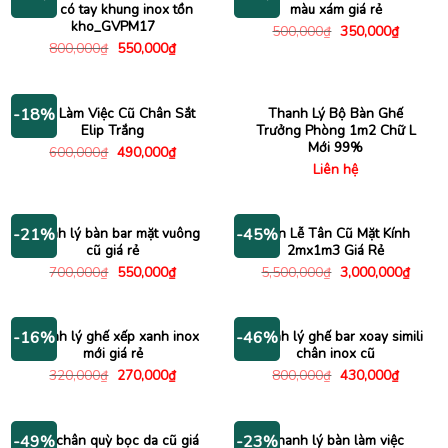
lưới có tay khung inox tồn
màu xám giá rẻ
kho_GVPM17
Giá
Giá
500,000
₫
350,000
₫
gốc
hiện
Giá
Giá
800,000
₫
550,000
₫
là:
tại
gốc
hiện
500,000₫.
là:
là:
tại
350,000
800,000₫.
là:
550,000₫.
Bàn Làm Việc Cũ Chân Sắt
Thanh Lý Bộ Bàn Ghế
-18%
Elip Trắng
Trưởng Phòng 1m2 Chữ L
Mới 99%
Giá
Giá
600,000
₫
490,000
₫
gốc
hiện
Liên hệ
là:
tại
600,000₫.
là:
490,000₫.
Thanh lý bàn bar mặt vuông
Bàn Lễ Tân Cũ Mặt Kính
-21%
-45%
cũ giá rẻ
2mx1m3 Giá Rẻ
Giá
Giá
Giá
Giá
700,000
₫
550,000
₫
5,500,000
₫
3,000,000
₫
gốc
hiện
gốc
hiện
là:
tại
là:
tại
700,000₫.
là:
5,500,000₫.
là:
550,000₫.
3,000
Thanh lý ghế xếp xanh inox
Thanh lý ghế bar xoay simili
-16%
-46%
mới giá rẻ
chân inox cũ
Giá
Giá
Giá
Giá
320,000
₫
270,000
₫
800,000
₫
430,000
₫
gốc
hiện
gốc
hiện
là:
tại
là:
tại
320,000₫.
là:
800,000₫.
là:
270,000₫.
430,000
Ghế chân quỳ bọc da cũ giá
Thanh lý bàn làm việc
-49%
-23%