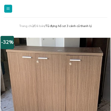
Skip
to
content
Trang chủ
/
Đã bán
/Tủ đựng hồ sơ 3 cánh cũ thanh lý
-32%