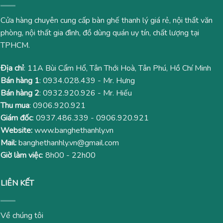
Cửa hàng chuyên cung cấp bàn ghế thanh lý giá rẻ, nội thất văn
phòng, nội thất gia đình, đồ dùng quán uy tín, chất lượng tại
TPHCM.
Địa chỉ
: 11A Bùi Cẩm Hổ, Tân Thới Hoà, Tân Phú, Hồ Chí Minh
Bán hàng 1
:
0934.028.439
- Mr. Hưng
Bán hàng 2
:
0932.920.926
- Mr. Hiếu
Thu mua
:
0906.920.921
Giám đốc
:
0937.486.339
-
0906.920.921
Website:
www.banghethanhly.vn
Mail:
banghethanhly.vn@gmail.com
Giờ làm việc
: 8h00 - 22h00
LIÊN KẾT
Về chúng tôi