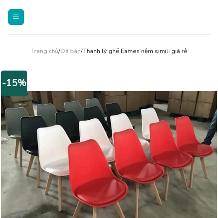
Skip
to
content
Trang chủ
/
Đã bán
/Thanh lý ghế Eames nệm simili giá rẻ
-15%