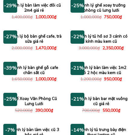
1,150
Thanh lý bàn làm việc đôi cũ
Thanh lý ghế xoay trưởng
-29%
-25%
2m4 giá rẻ
phòng cũ lưng lưới
Giá
Giá
Giá
Giá
1,400,000
₫
1,000,000
₫
1,000,000
₫
750,000
₫
gốc
hiện
gốc
hiện
là:
tại
là:
tại
1,400,000₫.
là:
1,000,000₫.
là:
1,000,000₫.
750,00
Thanh lý bộ bàn ghế cafe, trà
Thanh lý tủ hồ sơ 3 cánh có
-27%
-22%
sữa giá rẻ
kính màu kem cũ
Giá
Giá
Giá
Giá
2,000,000
₫
1,470,000
₫
3,000,000
₫
2,350,000
₫
gốc
hiện
gốc
hiện
là:
tại
là:
tại
2,000,000₫.
là:
3,000,000₫.
là:
1,470,000₫.
2,350
Thanh lý bàn ghế gỗ cafe
Thanh lý bàn làm việc 1m2
-39%
-21%
chân sắt cũ
có 2 hộc màu kem cũ
Giá
Giá
Giá
Giá
1,650,000
₫
1,000,000
₫
1,200,000
₫
950,000
₫
gốc
hiện
gốc
hiện
là:
tại
là:
tại
1,650,000₫.
là:
1,200,000₫.
là:
1,000,000₫.
950,00
Ghế Xoay Văn Phòng Cũ
Thanh lý bàn bar mặt vuông
-25%
-21%
Lưng Lưới
cũ giá rẻ
Giá
Giá
Giá
Giá
520,000
₫
390,000
₫
700,000
₫
550,000
₫
gốc
hiện
gốc
hiện
là:
tại
là:
tại
520,000₫.
là:
700,000₫.
là:
390,000₫.
550,000
Thanh lý bàn làm việc cũ 3
Thanh lý tủ trưng bày điện
-7%
-14%
hộc giá rẻ
thoại laptop cũ