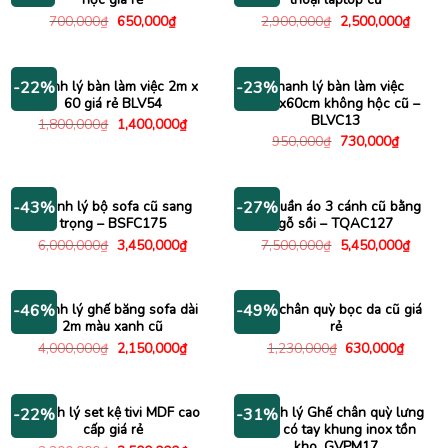
Giá
Giá
Giá
Giá
700,000
₫
650,000
₫
2,900,000
₫
2,500,000
₫
gốc
hiện
gốc
hiện
là:
tại
là:
tại
700,000₫.
là:
2,900,000₫.
là:
650,000₫.
2,500
Thanh lý bàn làm việc 2m x
Thanh lý bàn làm việc
-22%
-23%
60 giá rẻ BLV54
1m2x60cm không hộc cũ –
BLVC13
Giá
Giá
1,800,000
₫
1,400,000
₫
gốc
hiện
Giá
Giá
950,000
₫
730,000
₫
là:
tại
gốc
hiện
1,800,000₫.
là:
là:
tại
1,400,000₫.
950,000₫.
là:
730,000
Thanh lý bộ sofa cũ sang
Tủ quần áo 3 cánh cũ bằng
-43%
-27%
trọng – BSFC175
gỗ sồi – TQAC127
Giá
Giá
Giá
Giá
6,000,000
₫
3,450,000
₫
7,500,000
₫
5,450,000
₫
gốc
hiện
gốc
hiện
là:
tại
là:
tại
6,000,000₫.
là:
7,500,000₫.
là:
3,450,000₫.
5,450
Thanh lý ghế băng sofa dài
Ghế chân quỳ bọc da cũ giá
-46%
-49%
2m màu xanh cũ
rẻ
Giá
Giá
Giá
Giá
4,000,000
₫
2,150,000
₫
1,230,000
₫
630,000
₫
gốc
hiện
gốc
hiện
là:
tại
là:
tại
4,000,000₫.
là:
1,230,000₫.
là:
2,150,000₫.
630,00
Thanh lý set kệ tivi MDF cao
Thanh lý Ghế chân quỳ lưng
-22%
-31%
cấp giá rẻ
lưới có tay khung inox tồn
kho_GVPM17