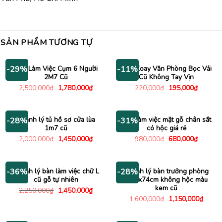
SẢN PHẨM TƯƠNG TỰ
Bàn Làm Việc Cụm 6 Người
Ghế Xoay Văn Phòng Bọc Vải
-29%
-11%
2M7 Cũ
Cũ Không Tay Vịn
Giá
Giá
Giá
Giá
2,500,000
₫
1,780,000
₫
220,000
₫
195,000
₫
gốc
hiện
gốc
hiện
là:
tại
là:
tại
2,500,000₫.
là:
220,000₫.
là:
1,780,000₫.
195,000
Thanh lý tủ hồ sơ cửa lùa
Bàn làm việc mặt gỗ chân sắt
-28%
-31%
1m7 cũ
có hộc giá rẻ
Giá
Giá
Giá
Giá
2,000,000
₫
1,450,000
₫
980,000
₫
680,000
₫
gốc
hiện
gốc
hiện
là:
tại
là:
tại
2,000,000₫.
là:
980,000₫.
là:
1,450,000₫.
680,000
Thanh lý bàn làm việc chữ L
Thanh lý bàn trưởng phòng
-36%
-28%
cũ gỗ tự nhiên
1m6x74cm không hộc màu
kem cũ
Giá
Giá
2,250,000
₫
1,450,000
₫
gốc
hiện
Giá
Giá
1,600,000
₫
1,150,000
₫
là:
tại
gốc
hiện
2,250,000₫.
là:
là:
tại
1,450,000₫.
1,600,000₫.
là: