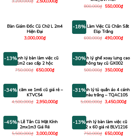
Giá
Giá
3,200,000
₫
2,500,000
₫
gốc
hiện
Giá
Giá
800,000
₫
550,000
₫
là:
tại
gốc
hiện
3,200,000₫.
là:
là:
tại
2,500,000₫.
800,000₫.
là:
550,000
Bàn Giám Đốc Cũ Chữ L 2m4
Bàn Làm Việc Cũ Chân Sắt
-18%
Hiện Đại
Elip Trắng
Giá
Giá
3,000,000
₫
600,000
₫
490,000
₫
gốc
hiện
là:
tại
600,000₫.
là:
490,000
Thanh lý bàn làm việc cũ
Thanh lý ghế xoay lưng cao
-13%
-30%
1m2 cao cấp 2 hộc
không tay cũ GX002
Giá
Giá
Giá
Giá
750,000
₫
650,000
₫
500,000
₫
350,000
₫
gốc
hiện
gốc
hiện
là:
tại
là:
tại
750,000₫.
là:
500,000₫.
là:
650,000₫.
350,000
Kệ tivi căm xe 1m6 cũ giá rẻ –
Thanh lý tủ quần áo 4 cánh
-34%
-31%
KTVC54
cũ màu trắng – TQAC105
Giá
Giá
Giá
Giá
4,500,000
₫
2,950,000
₫
5,000,000
₫
3,450,000
₫
gốc
hiện
gốc
hiện
là:
tại
là:
tại
4,500,000₫.
là:
5,000,000₫.
là:
2,950,000₫.
3,450
Bàn Lễ Tân Cũ Mặt Kính
Thanh lý bàn làm việc cũ
-45%
-13%
2mx1m3 Giá Rẻ
1m2 x 60 giá rẻ BLV1216
Giá
Giá
Giá
Giá
5,500,000
₫
3,000,000
₫
750,000
₫
650,000
₫
gốc
hiện
gốc
hiện