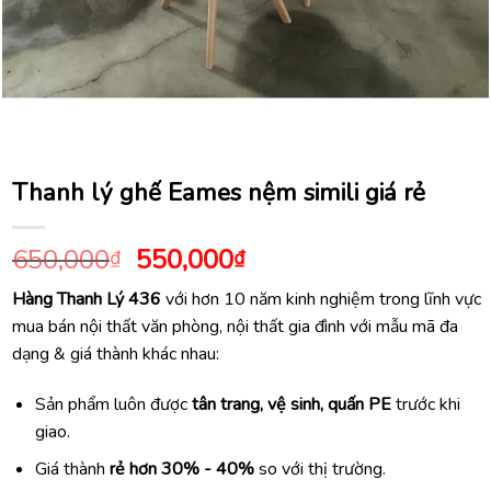
Thanh lý ghế Eames nệm simili giá rẻ
Giá
Giá
650,000
550,000
₫
₫
gốc
hiện
Hàng Thanh Lý 436
với hơn 10 năm kinh nghiệm trong lĩnh vực
là:
tại
mua bán nội thất văn phòng, nội thất gia đình với mẫu mã đa
650,000₫.
là:
dạng & giá thành khác nhau:
550,000₫.
Sản phẩm luôn được
tân trang, vệ sinh, quấn PE
trước khi
giao.
Giá thành
rẻ hơn 30% - 40%
so với thị trường.