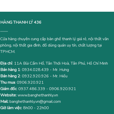
650,000₫.
650,000
HÀNG THANH LÝ 436
Cửa hàng chuyên cung cấp bàn ghế thanh lý giá rẻ, nội thất văn
phòng, nội thất gia đình, đồ dùng quán uy tín, chất lượng tại
TPHCM.
Địa chỉ
: 11A Bùi Cẩm Hổ, Tân Thới Hoà, Tân Phú, Hồ Chí Minh
Bán hàng 1
:
0934.028.439
- Mr. Hưng
Bán hàng 2
:
0932.920.926
- Mr. Hiếu
Thu mua
:
0906.920.921
Giám đốc
:
0937.486.339
-
0906.920.921
Website:
www.banghethanhly.vn
Mail:
banghethanhly.vn@gmail.com
Giờ làm việc
: 8h00 - 22h00