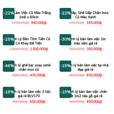
là:
tại
là:
tại
5,500,000₫.
là:
750,000₫.
là:
3,000,000₫.
650,000
Bàn Làm Việc Cũ Màu Trắng
Ghế Xếp, Ghế Gấp Chân Inox
-22%
-22%
1m6 x 60cm
Cũ Màu Xanh
Giá
Giá
Giá
Giá
1,200,000
₫
940,000
₫
250,000
₫
195,000
₫
gốc
hiện
gốc
hiện
là:
tại
là:
tại
1,200,000₫.
là:
250,000₫.
là:
940,000₫.
195,000
Thanh Lý Bàn Tính Tiền Cũ
Thanh lý bàn làm việc 1m
-25%
-30%
Có Khay Để Tiền
màu xám giá rẻ
Giá
Giá
Giá
Giá
2,000,000
₫
1,500,000
₫
500,000
₫
350,000
₫
gốc
hiện
gốc
hiện
là:
tại
là:
tại
2,000,000₫.
là:
500,000₫.
là:
1,500,000₫.
350,000
Thanh lý ghế bar xoay simili
Thanh lý bàn làm việc tại nhà
-46%
-19%
chân inox cũ
đẹp giá rẻ
Giá
Giá
Giá
Giá
800,000
₫
430,000
₫
800,000
₫
650,000
₫
gốc
hiện
gốc
hiện
là:
tại
là:
tại
800,000₫.
là:
800,000₫.
là:
430,000₫.
650,000
Thanh lý bàn làm việc 3 hộc
Thanh lý bàn làm việc chân
-19%
-19%
giá rẻ BLV170
sắt 1m2 nâu gỗ giá rẻ
Giá
Giá
Giá
Giá
800,000
₫
650,000
₫
800,000
₫
650,000
₫
gốc
hiện
gốc
hiện
là:
tại
là:
tại
800,000₫.
là:
800,000₫.
là: