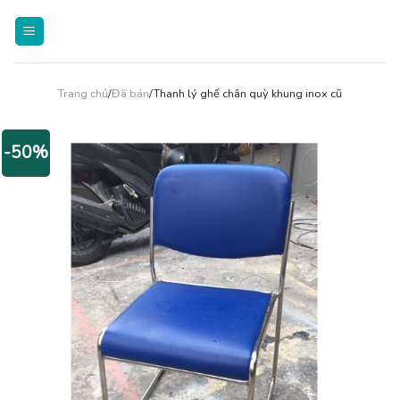
Skip
to
content
Trang chủ
/
Đã bán
/Thanh lý ghế chân quỳ khung inox cũ
-50%