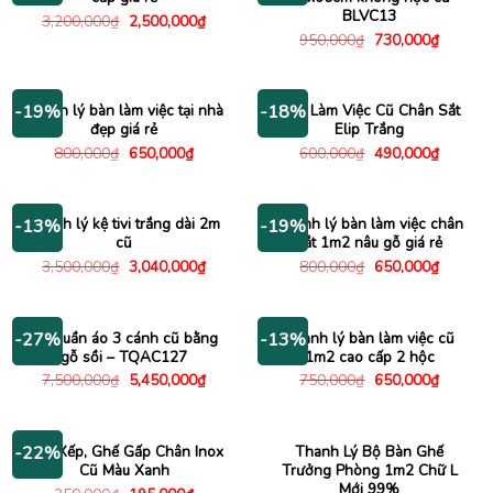
BLVC13
Giá
Giá
3,200,000
₫
2,500,000
₫
gốc
hiện
Giá
Giá
950,000
₫
730,000
₫
là:
tại
gốc
hiện
3,200,000₫.
là:
là:
tại
2,500,000₫.
950,000₫.
là:
730,000
Thanh lý bàn làm việc tại nhà
Bàn Làm Việc Cũ Chân Sắt
-19%
-18%
đẹp giá rẻ
Elip Trắng
Giá
Giá
Giá
Giá
800,000
₫
650,000
₫
600,000
₫
490,000
₫
gốc
hiện
gốc
hiện
là:
tại
là:
tại
800,000₫.
là:
600,000₫.
là:
650,000₫.
490,000
Thanh lý kệ tivi trắng dài 2m
Thanh lý bàn làm việc chân
-13%
-19%
cũ
sắt 1m2 nâu gỗ giá rẻ
Giá
Giá
Giá
Giá
3,500,000
₫
3,040,000
₫
800,000
₫
650,000
₫
gốc
hiện
gốc
hiện
là:
tại
là:
tại
3,500,000₫.
là:
800,000₫.
là:
3,040,000₫.
650,000
Tủ quần áo 3 cánh cũ bằng
Thanh lý bàn làm việc cũ
-27%
-13%
gỗ sồi – TQAC127
1m2 cao cấp 2 hộc
Giá
Giá
Giá
Giá
7,500,000
₫
5,450,000
₫
750,000
₫
650,000
₫
gốc
hiện
gốc
hiện
là:
tại
là:
tại
7,500,000₫.
là:
750,000₫.
là:
5,450,000₫.
650,000
Ghế Xếp, Ghế Gấp Chân Inox
Thanh Lý Bộ Bàn Ghế
-22%
Cũ Màu Xanh
Trưởng Phòng 1m2 Chữ L
Mới 99%