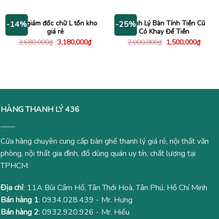
là:
tại
là:
tại
1,800,000₫.
là:
1,350,000₫.
là:
1,400,000₫.
1,000
Bàn giám đốc chữ L tồn kho
Thanh Lý Bàn Tính Tiền Cũ
-14%
-25%
giá rẻ
Có Khay Để Tiền
Giá
Giá
Giá
Giá
3,680,000
₫
3,180,000
₫
2,000,000
₫
1,500,000
₫
gốc
hiện
gốc
hiện
là:
tại
là:
tại
3,680,000₫.
là:
2,000,000₫.
là:
3,180,000₫.
1,500
HÀNG THANH LÝ 436
Cửa hàng chuyên cung cấp bàn ghế thanh lý giá rẻ, nội thất văn
phòng, nội thất gia đình, đồ dùng quán uy tín, chất lượng tại
TPHCM.
Địa chỉ
: 11A Bùi Cẩm Hổ, Tân Thới Hoà, Tân Phú, Hồ Chí Minh
Bán hàng 1
:
0934.028.439
- Mr. Hưng
Bán hàng 2
:
0932.920.926
- Mr. Hiếu