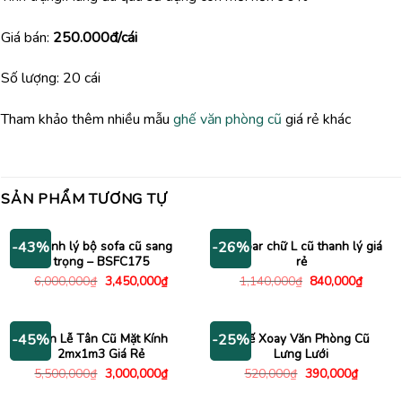
Giá bán:
250.000đ/cái
Số lượng: 20 cái
Tham khảo thêm nhiều mẫu
ghế văn phòng cũ
giá rẻ khác
SẢN PHẨM TƯƠNG TỰ
Thanh lý bộ sofa cũ sang
Bàn bar chữ L cũ thanh lý giá
-43%
-26%
trọng – BSFC175
rẻ
Giá
Giá
Giá
Giá
6,000,000
₫
3,450,000
₫
1,140,000
₫
840,000
₫
gốc
hiện
gốc
hiện
là:
tại
là:
tại
6,000,000₫.
là:
1,140,000₫.
là:
3,450,000₫.
840,00
Bàn Lễ Tân Cũ Mặt Kính
Ghế Xoay Văn Phòng Cũ
-45%
-25%
2mx1m3 Giá Rẻ
Lưng Lưới
Giá
Giá
Giá
Giá
5,500,000
₫
3,000,000
₫
520,000
₫
390,000
₫
gốc
hiện
gốc
hiện
là:
tại
là:
tại