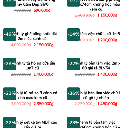
Tay Cầm Đẹp 95%
1m6x74cm không hộc màu
kem cũ
Giá
Giá
700,000
₫
590,000
₫
gốc
hiện
Giá
Giá
1,600,000
₫
1,150,000
₫
là:
tại
gốc
hiện
700,000₫.
là:
là:
tại
590,000₫.
1,600,000₫.
là:
1,150
Thanh lý ghế băng sofa dài
Bàn làm việc chữ L cũ 1m5
-46%
-14%
2m màu xanh cũ
Giá
Giá
1,400,000
₫
1,200,000
₫
gốc
hiện
Giá
Giá
4,000,000
₫
2,150,000
₫
là:
tại
gốc
hiện
1,400,000₫.
là:
là:
tại
1,200
4,000,000₫.
là:
2,150,000₫.
Thanh lý tủ hồ sơ cửa lùa
Thanh lý bàn làm việc 2m x
-28%
-22%
1m7 cũ
60 giá rẻ BLV54
Giá
Giá
Giá
Giá
2,000,000
₫
1,450,000
₫
1,800,000
₫
1,400,000
₫
gốc
hiện
gốc
hiện
là:
tại
là:
tại
2,000,000₫.
là:
1,800,000₫.
là:
1,450,000₫.
1,400
Thanh lý tủ hồ sơ 3 cánh có
Thanh lý bàn làm việc chữ L
-22%
-36%
kính màu kem cũ
cũ gỗ tự nhiên
Giá
Giá
Giá
Giá
3,000,000
₫
2,350,000
₫
2,250,000
₫
1,450,000
₫
gốc
hiện
gốc
hiện
là:
tại
là:
tại
3,000,000₫.
là:
2,250,000₫.
là:
2,350,000₫.
1,450
Thanh lý set kệ tivi MDF cao
Thanh lý bàn làm việc
-22%
-23%
cấp giá rẻ
1m2x60cm không hộc cũ –