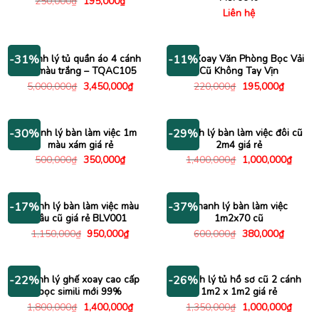
Giá
Giá
250,000
₫
195,000
₫
gốc
hiện
Liên hệ
là:
tại
250,000₫.
là:
195,000₫.
Thanh lý tủ quần áo 4 cánh
Ghế Xoay Văn Phòng Bọc Vải
-31%
-11%
cũ màu trắng – TQAC105
Cũ Không Tay Vịn
Giá
Giá
Giá
Giá
5,000,000
₫
3,450,000
₫
220,000
₫
195,000
₫
gốc
hiện
gốc
hiện
là:
tại
là:
tại
5,000,000₫.
là:
220,000₫.
là:
3,450,000₫.
195,000
Thanh lý bàn làm việc 1m
Thanh lý bàn làm việc đôi cũ
-30%
-29%
màu xám giá rẻ
2m4 giá rẻ
Giá
Giá
Giá
Giá
500,000
₫
350,000
₫
1,400,000
₫
1,000,000
₫
gốc
hiện
gốc
hiện
là:
tại
là:
tại
500,000₫.
là:
1,400,000₫.
là:
350,000₫.
1,000
Thanh lý bàn làm việc màu
Thanh lý bàn làm việc
-17%
-37%
nâu cũ giá rẻ BLV001
1m2x70 cũ
Giá
Giá
Giá
Giá
1,150,000
₫
950,000
₫
600,000
₫
380,000
₫
gốc
hiện
gốc
hiện
là:
tại
là:
tại
1,150,000₫.
là:
600,000₫.
là:
950,000₫.
380,000
Thanh lý ghế xoay cao cấp
Thanh lý tủ hồ sơ cũ 2 cánh
-22%
-26%
bọc simili mới 99%
1m2 x 1m2 giá rẻ
Giá
Giá
Giá
Giá
1,800,000
₫
1,400,000
₫
1,350,000
₫
1,000,000
₫
gốc
hiện
gốc
hiện