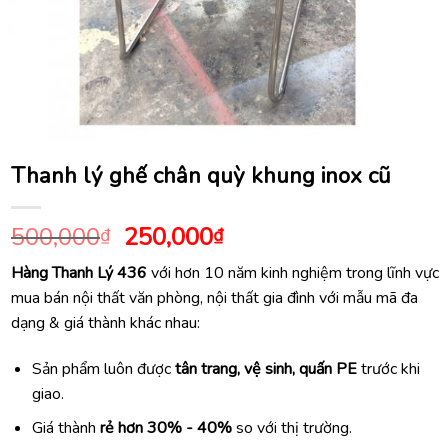
Thanh lý ghế chân quỳ khung inox cũ
Giá
Giá
500,000
250,000
₫
₫
gốc
hiện
Hàng Thanh Lý 436
với hơn 10 năm kinh nghiệm trong lĩnh vực
là:
tại
mua bán nội thất văn phòng, nội thất gia đình với mẫu mã đa
500,000₫.
là:
dạng & giá thành khác nhau:
250,000₫.
Sản phẩm luôn được
tân trang, vệ sinh, quấn PE
trước khi
giao.
Giá thành
rẻ hơn 30% - 40%
so với thị trường.