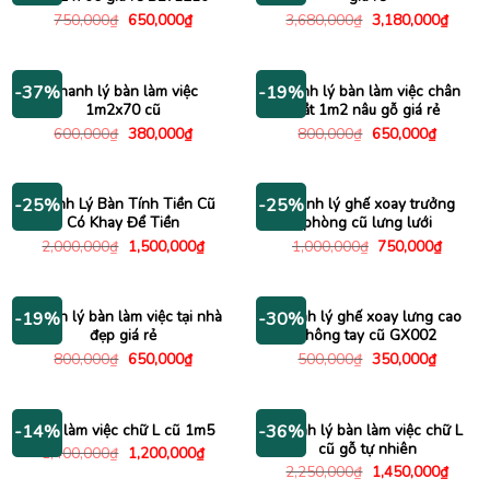
Giá
Giá
Giá
Giá
750,000
₫
650,000
₫
3,680,000
₫
3,180,000
₫
gốc
hiện
gốc
hiện
là:
tại
là:
tại
750,000₫.
là:
3,680,000₫.
là:
650,000₫.
3,180
Thanh lý bàn làm việc
Thanh lý bàn làm việc chân
-37%
-19%
1m2x70 cũ
sắt 1m2 nâu gỗ giá rẻ
Giá
Giá
Giá
Giá
600,000
₫
380,000
₫
800,000
₫
650,000
₫
gốc
hiện
gốc
hiện
là:
tại
là:
tại
600,000₫.
là:
800,000₫.
là:
380,000₫.
650,000
Thanh Lý Bàn Tính Tiền Cũ
Thanh lý ghế xoay trưởng
-25%
-25%
Có Khay Để Tiền
phòng cũ lưng lưới
Giá
Giá
Giá
Giá
2,000,000
₫
1,500,000
₫
1,000,000
₫
750,000
₫
gốc
hiện
gốc
hiện
là:
tại
là:
tại
2,000,000₫.
là:
1,000,000₫.
là:
1,500,000₫.
750,00
Thanh lý bàn làm việc tại nhà
Thanh lý ghế xoay lưng cao
-19%
-30%
đẹp giá rẻ
không tay cũ GX002
Giá
Giá
Giá
Giá
800,000
₫
650,000
₫
500,000
₫
350,000
₫
gốc
hiện
gốc
hiện
là:
tại
là:
tại
800,000₫.
là:
500,000₫.
là:
650,000₫.
350,000
Bàn làm việc chữ L cũ 1m5
Thanh lý bàn làm việc chữ L
-14%
-36%
cũ gỗ tự nhiên
Giá
Giá
1,400,000
₫
1,200,000
₫
gốc
hiện
Giá
Giá
2,250,000
₫
1,450,000
₫
là:
tại
gốc
hiện