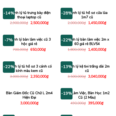
750,000₫.
là:
là:
tại
650,000₫.
1,600,000₫.
là:
1,150
Thanh lý tủ trưng bày điện
Thanh lý tủ hồ sơ cửa lùa
-14%
-28%
thoại laptop cũ
1m7 cũ
Giá
Giá
Giá
Giá
2,900,000
₫
2,500,000
₫
2,000,000
₫
1,450,000
₫
gốc
hiện
gốc
hiện
là:
tại
là:
tại
2,900,000₫.
là:
2,000,000₫.
là:
2,500,000₫.
1,450
Thanh lý bàn làm việc cũ 3
Thanh lý bàn làm việc 2m x
-7%
-22%
hộc giá rẻ
60 giá rẻ BLV54
Giá
Giá
Giá
Giá
700,000
₫
650,000
₫
1,800,000
₫
1,400,000
₫
gốc
hiện
gốc
hiện
là:
tại
là:
tại
700,000₫.
là:
1,800,000₫.
là:
650,000₫.
1,400
Thanh lý tủ hồ sơ 3 cánh có
Thanh lý kệ tivi trắng dài 2m
-22%
-13%
kính màu kem cũ
cũ
Giá
Giá
Giá
Giá
3,000,000
₫
2,350,000
₫
3,500,000
₫
3,040,000
₫
gốc
hiện
gốc
hiện
là:
tại
là:
tại
3,000,000₫.
là:
3,500,000₫.
là:
2,350,000₫.
3,040
Bàn Giám Đốc Cũ Chữ L 2m4
Bàn Làm Việc, Bàn Học 1m2
-19%
Hiện Đại
Cũ (2 Màu)
Giá
Giá
3,000,000
₫
490,000
₫
395,000
₫
gốc
hiện
là:
tại
490,000₫.
là: