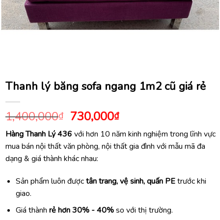
Thanh lý băng sofa ngang 1m2 cũ giá rẻ
Giá
Giá
1,400,000
730,000
₫
₫
gốc
hiện
Hàng Thanh Lý 436
với hơn 10 năm kinh nghiệm trong lĩnh vực
là:
tại
mua bán nội thất văn phòng, nội thất gia đình với mẫu mã đa
1,400,000₫.
là:
dạng & giá thành khác nhau:
730,000₫.
Sản phẩm luôn được
tân trang, vệ sinh, quấn PE
trước khi
giao.
Giá thành
rẻ hơn 30% - 40%
so với thị trường.