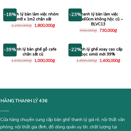
1,400,000₫.
là:
là:
tại
1,200,000₫.
2,250,000₫.
là:
1,450
Thanh lý bàn làm việc nhóm
Thanh lý bàn làm việc
-18%
-23%
1m8 x 1m2 chân sắt
1m2x60cm không hộc cũ –
BLVC13
Giá
Giá
2,200,000
₫
1,800,000
₫
gốc
hiện
Giá
Giá
950,000
₫
730,000
₫
là:
tại
gốc
hiện
2,200,000₫.
là:
là:
tại
1,800,000₫.
950,000₫.
là:
730,000
Thanh lý bàn ghế gỗ cafe
Thanh lý ghế xoay cao cấp
-39%
-22%
chân sắt cũ
bọc simili mới 99%
Giá
Giá
Giá
Giá
1,650,000
₫
1,000,000
₫
1,800,000
₫
1,400,000
₫
gốc
hiện
gốc
hiện
là:
tại
là:
tại
1,650,000₫.
là:
1,800,000₫.
là:
1,000,000₫.
1,400
HÀNG THANH LÝ 436
Cửa hàng chuyên cung cấp bàn ghế thanh lý giá rẻ, nội thất văn
phòng, nội thất gia đình, đồ dùng quán uy tín, chất lượng tại