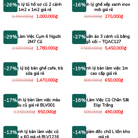
395,000
Thanh lý tủ hồ sơ cũ 2 cánh
Thanh lý ghế xếp xanh inox
-26%
-16%
1m2 x 1m2 giá rẻ
mới giá rẻ
Giá
Giá
Giá
Giá
1,350,000
₫
1,000,000
₫
320,000
₫
270,000
₫
gốc
hiện
gốc
hiện
là:
tại
là:
tại
1,350,000₫.
là:
320,000₫.
là:
1,000,000₫.
270,000
Bàn Làm Việc Cụm 6 Người
Tủ quần áo 3 cánh cũ bằng
-29%
-27%
2M7 Cũ
gỗ sồi – TQAC127
Giá
Giá
Giá
Giá
2,500,000
₫
1,780,000
₫
7,500,000
₫
5,450,000
₫
gốc
hiện
gốc
hiện
là:
tại
là:
tại
2,500,000₫.
là:
7,500,000₫.
là:
1,780,000₫.
5,450
Thanh lý bộ bàn ghế cafe, trà
Thanh lý bàn làm việc 1m
-27%
-19%
sữa giá rẻ
cao cấp giá rẻ
Giá
Giá
Giá
Giá
2,000,000
₫
1,470,000
₫
800,000
₫
650,000
₫
gốc
hiện
gốc
hiện
là:
tại
là:
tại
2,000,000₫.
là:
800,000₫.
là:
1,470,000₫.
650,000
Thanh lý bàn làm việc màu
Bàn Làm Việc Cũ Chân Sắt
-17%
-18%
nâu cũ giá rẻ BLV001
Elip Trắng
Giá
Giá
Giá
Giá
1,150,000
₫
950,000
₫
600,000
₫
490,000
₫
gốc
hiện
gốc
hiện
là:
tại
là:
tại
1,150,000₫.
là:
600,000₫.
là:
950,000₫.
490,000
Thanh lý bàn làm việc cũ
Bàn giám đốc chữ L tồn kho
-13%
-14%
1m2 x 60 giá rẻ BLV1216
giá rẻ