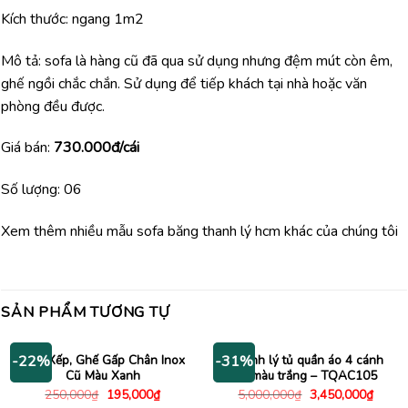
Kích thước: ngang 1m2
Mô tả: sofa là hàng cũ đã qua sử dụng nhưng đệm mút còn êm,
ghế ngồi chắc chắn. Sử dụng để tiếp khách tại nhà hoặc văn
phòng đều được.
Giá bán:
730.000đ/cái
Số lượng: 06
Xem thêm nhiều mẫu sofa băng thanh lý hcm khác của chúng tôi
SẢN PHẨM TƯƠNG TỰ
Ghế Xếp, Ghế Gấp Chân Inox
Thanh lý tủ quần áo 4 cánh
-22%
-31%
Cũ Màu Xanh
cũ màu trắng – TQAC105
Giá
Giá
Giá
Giá
250,000
₫
195,000
₫
5,000,000
₫
3,450,000
₫
gốc
hiện
gốc
hiện