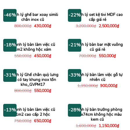
là:
tại
là:
tại
250,000₫.
là:
5,000,000₫.
là:
195,000₫.
3,450
Thanh lý ghế bar xoay simili
Thanh lý set kệ tivi MDF cao
-46%
-22%
chân inox cũ
cấp giá rẻ
Giá
Giá
Giá
Giá
800,000
₫
430,000
₫
3,200,000
₫
2,500,000
₫
gốc
hiện
gốc
hiện
là:
tại
là:
tại
800,000₫.
là:
3,200,000₫.
là:
430,000₫.
2,500
Thanh lý bàn làm việc cũ
Thanh lý bàn bar mặt vuông
-18%
-21%
1m2 không hộc xám
cũ giá rẻ
Giá
Giá
Giá
Giá
550,000
₫
450,000
₫
700,000
₫
550,000
₫
gốc
hiện
gốc
hiện
là:
tại
là:
tại
550,000₫.
là:
700,000₫.
là:
450,000₫.
550,000
Thanh lý Ghế chân quỳ lưng
Thanh lý bàn làm việc gỗ tự
-31%
-33%
lưới có tay khung inox tồn
nhiên cũ
kho_GVPM17
Giá
Giá
1,350,000
₫
900,000
₫
gốc
hiện
Giá
Giá
800,000
₫
550,000
₫
là:
tại
gốc
hiện
1,350,000₫.
là:
là:
tại
900,00
800,000₫.
là:
550,000₫.
Thanh lý bàn làm việc cũ
Thanh lý bàn trưởng phòng
-13%
-28%
1m2 cao cấp 2 hộc
1m6x74cm không hộc màu
kem cũ
Giá
Giá
750,000
₫
650,000
₫
gốc
hiện
Giá
Giá
1,600,000
₫
1,150,000
₫
là:
tại
gốc
hiện