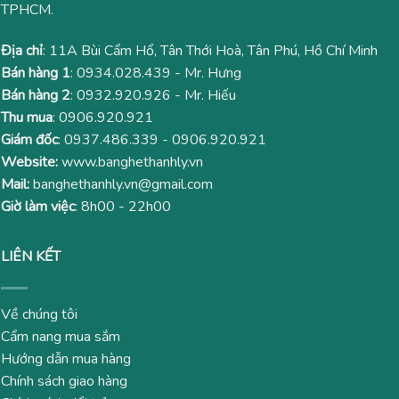
TPHCM.
Địa chỉ
: 11A Bùi Cẩm Hổ, Tân Thới Hoà, Tân Phú, Hồ Chí Minh
Bán hàng 1
:
0934.028.439
- Mr. Hưng
Bán hàng 2
:
0932.920.926
- Mr. Hiếu
Thu mua
:
0906.920.921
Giám đốc
:
0937.486.339
-
0906.920.921
Website:
www.banghethanhly.vn
Mail:
banghethanhly.vn@gmail.com
Giờ làm việc
: 8h00 - 22h00
LIÊN KẾT
Về chúng tôi
Cẩm nang mua sắm
Hướng dẫn mua hàng
Chính sách giao hàng