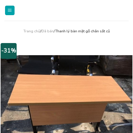
Skip
to
content
Trang chủ
/
Đã bán
/Thanh lý bàn mặt gỗ chân sắt cũ
-31%