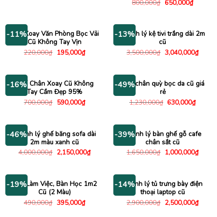
gốc
hiện
Giá
Giá
800,000
₫
650,000
₫
là:
tại
gốc
hiện
1,400,000₫.
là:
là:
tại
1,200,000₫.
800,000₫.
là:
650,000
Ghế Xoay Văn Phòng Bọc Vải
Thanh lý kệ tivi trắng dài 2m
-11%
-13%
Cũ Không Tay Vịn
cũ
Giá
Giá
Giá
Giá
220,000
₫
195,000
₫
3,500,000
₫
3,040,000
₫
gốc
hiện
gốc
hiện
là:
tại
là:
tại
220,000₫.
là:
3,500,000₫.
là:
195,000₫.
3,040
Ghế Chân Xoay Cũ Không
Ghế chân quỳ bọc da cũ giá
-16%
-49%
Tay Cầm Đẹp 95%
rẻ
Giá
Giá
Giá
Giá
700,000
₫
590,000
₫
1,230,000
₫
630,000
₫
gốc
hiện
gốc
hiện
là:
tại
là:
tại
700,000₫.
là:
1,230,000₫.
là:
590,000₫.
630,00
Thanh lý ghế băng sofa dài
Thanh lý bàn ghế gỗ cafe
-46%
-39%
2m màu xanh cũ
chân sắt cũ
Giá
Giá
Giá
Giá
4,000,000
₫
2,150,000
₫
1,650,000
₫
1,000,000
₫
gốc
hiện
gốc
hiện
là:
tại
là:
tại
4,000,000₫.
là:
1,650,000₫.
là:
2,150,000₫.
1,000
Bàn Làm Việc, Bàn Học 1m2
Thanh lý tủ trưng bày điện
-19%
-14%
Cũ (2 Màu)
thoại laptop cũ
Giá
Giá
Giá
Giá
490,000
₫
395,000
₫
2,900,000
₫
2,500,000
₫
gốc
hiện
gốc
hiện
là:
tại
là:
tại