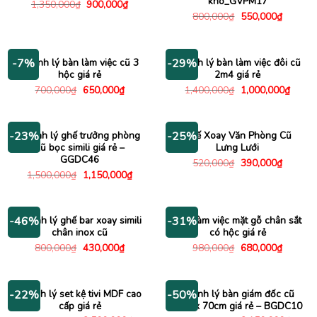
kho_GVPM17
Giá
Giá
1,350,000
₫
900,000
₫
gốc
hiện
Giá
Giá
800,000
₫
550,000
₫
là:
tại
gốc
hiện
1,350,000₫.
là:
là:
tại
900,000₫.
800,000₫.
là:
550,000
Thanh lý bàn làm việc cũ 3
Thanh lý bàn làm việc đôi cũ
-7%
-29%
hộc giá rẻ
2m4 giá rẻ
Giá
Giá
Giá
Giá
700,000
₫
650,000
₫
1,400,000
₫
1,000,000
₫
gốc
hiện
gốc
hiện
là:
tại
là:
tại
700,000₫.
là:
1,400,000₫.
là:
650,000₫.
1,000
Thanh lý ghế trưởng phòng
Ghế Xoay Văn Phòng Cũ
-23%
-25%
cũ bọc simili giá rẻ –
Lưng Lưới
GGDC46
Giá
Giá
520,000
₫
390,000
₫
gốc
hiện
Giá
Giá
1,500,000
₫
1,150,000
₫
là:
tại
gốc
hiện
520,000₫.
là:
là:
tại
390,000
1,500,000₫.
là:
1,150,000₫.
Thanh lý ghế bar xoay simili
Bàn làm việc mặt gỗ chân sắt
-46%
-31%
chân inox cũ
có hộc giá rẻ
Giá
Giá
Giá
Giá
800,000
₫
430,000
₫
980,000
₫
680,000
₫
gốc
hiện
gốc
hiện
là:
tại
là:
tại
800,000₫.
là:
980,000₫.
là:
430,000₫.
680,000
Thanh lý set kệ tivi MDF cao
Thanh lý bàn giám đốc cũ
-22%
-50%
cấp giá rẻ
1m4 x 70cm giá rẻ – BGDC10