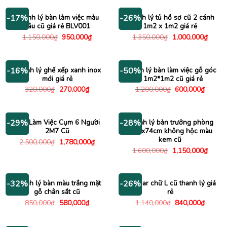
490,000₫.
là:
2,900,000₫.
là:
395,000₫.
2,500
Thanh lý bàn làm việc màu
Thanh lý tủ hồ sơ cũ 2 cánh
-17%
-26%
nâu cũ giá rẻ BLV001
1m2 x 1m2 giá rẻ
Giá
Giá
Giá
Giá
1,150,000
₫
950,000
₫
1,350,000
₫
1,000,000
₫
gốc
hiện
gốc
hiện
là:
tại
là:
tại
1,150,000₫.
là:
1,350,000₫.
là:
950,000₫.
1,000
Thanh lý ghế xếp xanh inox
Thanh lý bàn làm việc gỗ góc
-16%
-50%
mới giá rẻ
L 1m2*1m2 cũ giá rẻ
Giá
Giá
Giá
Giá
320,000
₫
270,000
₫
1,200,000
₫
600,000
₫
gốc
hiện
gốc
hiện
là:
tại
là:
tại
320,000₫.
là:
1,200,000₫.
là:
270,000₫.
600,00
Bàn Làm Việc Cụm 6 Người
Thanh lý bàn trưởng phòng
-29%
-28%
2M7 Cũ
1m6x74cm không hộc màu
kem cũ
Giá
Giá
2,500,000
₫
1,780,000
₫
gốc
hiện
Giá
Giá
1,600,000
₫
1,150,000
₫
là:
tại
gốc
hiện
2,500,000₫.
là:
là:
tại
1,780,000₫.
1,600,000₫.
là:
1,150
Thanh lý bàn màu trắng mặt
Bàn bar chữ L cũ thanh lý giá
-32%
-26%
gỗ chân sắt cũ
rẻ
Giá
Giá
Giá
Giá
850,000
₫
580,000
₫
1,140,000
₫
840,000
₫
gốc
hiện
gốc
hiện
là:
tại
là:
tại
850,000₫.
là:
1,140,000₫.
là: