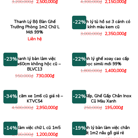
Giá
Giá
Giá
Giá
3,200,000
₫
2,500,000
₫
4,300,000
₫
2,150,000
₫
gốc
hiện
gốc
hiện
là:
tại
là:
tại
3,200,000₫.
là:
4,300,000₫.
là:
2,500,000₫.
2,150
Thanh Lý Bộ Bàn Ghế
Thanh lý tủ hồ sơ 3 cánh có
-22%
Trưởng Phòng 1m2 Chữ L
kính màu kem cũ
Mới 99%
Giá
Giá
3,000,000
₫
2,350,000
₫
gốc
hiện
Liên hệ
là:
tại
3,000,000₫.
là:
2,350
Thanh lý bàn làm việc
Thanh lý ghế xoay cao cấp
-23%
-22%
1m2x60cm không hộc cũ –
bọc simili mới 99%
BLVC13
Giá
Giá
1,800,000
₫
1,400,000
₫
gốc
hiện
Giá
Giá
950,000
₫
730,000
₫
là:
tại
gốc
hiện
1,800,000₫.
là:
là:
tại
1,400
950,000₫.
là:
730,000₫.
Kệ tivi căm xe 1m6 cũ giá rẻ –
Ghế Xếp, Ghế Gấp Chân Inox
-34%
-22%
KTVC54
Cũ Màu Xanh
Giá
Giá
Giá
Giá
4,500,000
₫
2,950,000
₫
250,000
₫
195,000
₫
gốc
hiện
gốc
hiện
là:
tại
là:
tại
4,500,000₫.
là:
250,000₫.
là:
2,950,000₫.
195,000
Bàn làm việc chữ L cũ 1m5
Thanh lý bàn làm việc chân
-14%
-19%
sắt 1m2 nâu gỗ giá rẻ
Giá
Giá
1,400,000
₫
1,200,000
₫