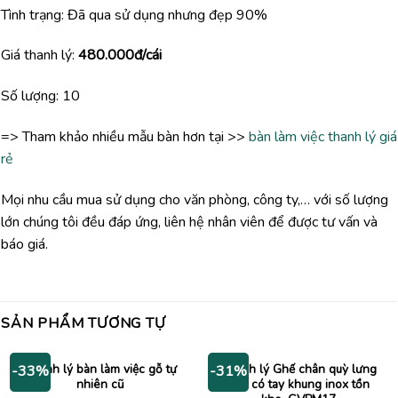
Tình trạng: Đã qua sử dụng nhưng đẹp 90%
Giá thanh lý:
480.000đ/cái
Số lượng: 10
=> Tham khảo nhiều mẫu bàn hơn tại >>
bàn làm việc thanh lý giá
rẻ
Mọi nhu cầu mua sử dụng cho văn phòng, công ty,… với số lượng
lớn chúng tôi đều đáp ứng, liên hệ nhân viên để được tư vấn và
báo giá.
SẢN PHẨM TƯƠNG TỰ
Thanh lý bàn làm việc gỗ tự
Thanh lý Ghế chân quỳ lưng
-33%
-31%
nhiên cũ
lưới có tay khung inox tồn