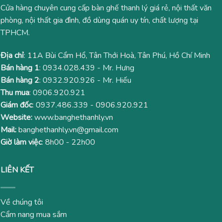
Cửa hàng chuyên cung cấp bàn ghế thanh lý giá rẻ, nội thất văn
phòng, nội thất gia đình, đồ dùng quán uy tín, chất lượng tại
TPHCM.
Địa chỉ
: 11A Bùi Cẩm Hổ, Tân Thới Hoà, Tân Phú, Hồ Chí Minh
Bán hàng 1
:
0934.028.439
- Mr. Hưng
Bán hàng 2
:
0932.920.926
- Mr. Hiếu
Thu mua
:
0906.920.921
Giám đốc
:
0937.486.339
-
0906.920.921
Website:
www.banghethanhly.vn
Mail:
banghethanhly.vn@gmail.com
Giờ làm việc
: 8h00 - 22h00
LIÊN KẾT
Về chúng tôi
Cẩm nang mua sắm