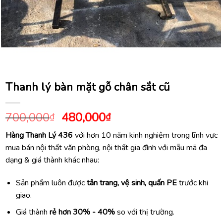
Thanh lý bàn mặt gỗ chân sắt cũ
Giá
Giá
700,000
480,000
₫
₫
gốc
hiện
Hàng Thanh Lý 436
với hơn 10 năm kinh nghiệm trong lĩnh vực
là:
tại
mua bán nội thất văn phòng, nội thất gia đình với mẫu mã đa
700,000₫.
là:
dạng & giá thành khác nhau:
480,000₫.
Sản phẩm luôn được
tân trang, vệ sinh, quấn PE
trước khi
giao.
Giá thành
rẻ hơn 30% - 40%
so với thị trường.