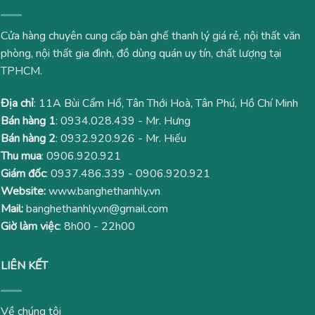
Cửa hàng chuyên cung cấp bàn ghế thanh lý giá rẻ, nội thất văn
phòng, nội thất gia đình, đồ dùng quán uy tín, chất lượng tại
TPHCM.
Địa chỉ
: 11A Bùi Cẩm Hổ, Tân Thới Hoà, Tân Phú, Hồ Chí Minh
Bán hàng 1
:
0934.028.439
- Mr. Hưng
Bán hàng 2
:
0932.920.926
- Mr. Hiếu
Thu mua
:
0906.920.921
Giám đốc
:
0937.486.339
-
0906.920.921
Website:
www.banghethanhly.vn
Mail:
banghethanhly.vn@gmail.com
Giờ làm việc
: 8h00 - 22h00
LIÊN KẾT
Về chúng tôi