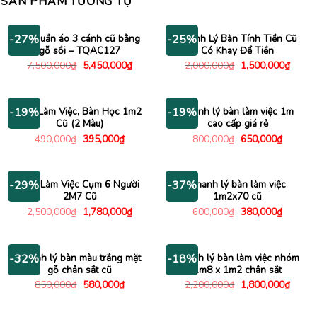
SẢN PHẨM TƯƠNG TỰ
Tủ quần áo 3 cánh cũ bằng
Thanh Lý Bàn Tính Tiền Cũ
-27%
-25%
gỗ sồi – TQAC127
Có Khay Để Tiền
Giá
Giá
Giá
Giá
7,500,000
₫
5,450,000
₫
2,000,000
₫
1,500,000
₫
gốc
hiện
gốc
hiện
là:
tại
là:
tại
7,500,000₫.
là:
2,000,000₫.
là:
5,450,000₫.
1,500
Bàn Làm Việc, Bàn Học 1m2
Thanh lý bàn làm việc 1m
-19%
-19%
Cũ (2 Màu)
cao cấp giá rẻ
Giá
Giá
Giá
Giá
490,000
₫
395,000
₫
800,000
₫
650,000
₫
gốc
hiện
gốc
hiện
là:
tại
là:
tại
490,000₫.
là:
800,000₫.
là:
395,000₫.
650,000
Bàn Làm Việc Cụm 6 Người
Thanh lý bàn làm việc
-29%
-37%
2M7 Cũ
1m2x70 cũ
Giá
Giá
Giá
Giá
2,500,000
₫
1,780,000
₫
600,000
₫
380,000
₫
gốc
hiện
gốc
hiện
là:
tại
là:
tại
2,500,000₫.
là:
600,000₫.
là:
1,780,000₫.
380,000
Thanh lý bàn màu trắng mặt
Thanh lý bàn làm việc nhóm
-32%
-18%
gỗ chân sắt cũ
1m8 x 1m2 chân sắt
Giá
Giá
Giá
Giá
850,000
₫
580,000
₫
2,200,000
₫
1,800,000
₫
gốc
hiện
gốc
hiện
là:
tại
là:
tại
850,000₫.
là:
2,200,000₫.
là: