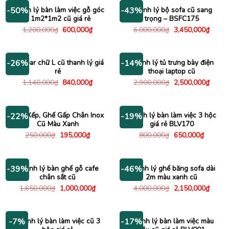
580,000₫.
1,800
Thanh lý bàn làm việc gỗ góc
Thanh lý bộ sofa cũ sang
-50%
-43%
L 1m2*1m2 cũ giá rẻ
trọng – BSFC175
Giá
Giá
Giá
Giá
1,200,000
₫
600,000
₫
6,000,000
₫
3,450,000
₫
gốc
hiện
gốc
hiện
là:
tại
là:
tại
1,200,000₫.
là:
6,000,000₫.
là:
600,000₫.
3,450
Bàn bar chữ L cũ thanh lý giá
Thanh lý tủ trưng bày điện
-26%
-14%
rẻ
thoại laptop cũ
Giá
Giá
Giá
Giá
1,140,000
₫
840,000
₫
2,900,000
₫
2,500,000
₫
gốc
hiện
gốc
hiện
là:
tại
là:
tại
1,140,000₫.
là:
2,900,000₫.
là:
840,000₫.
2,500
Ghế Xếp, Ghế Gấp Chân Inox
Thanh lý bàn làm việc 3 hộc
-22%
-19%
Cũ Màu Xanh
giá rẻ BLV170
Giá
Giá
Giá
Giá
250,000
₫
195,000
₫
800,000
₫
650,000
₫
gốc
hiện
gốc
hiện
là:
tại
là:
tại
250,000₫.
là:
800,000₫.
là:
195,000₫.
650,000
Thanh lý bàn ghế gỗ cafe
Thanh lý ghế băng sofa dài
-39%
-46%
chân sắt cũ
2m màu xanh cũ
Giá
Giá
Giá
Giá
1,650,000
₫
1,000,000
₫
4,000,000
₫
2,150,000
₫
gốc
hiện
gốc
hiện
là:
tại
là:
tại
1,650,000₫.
là:
4,000,000₫.
là:
1,000,000₫.
2,150
Thanh lý bàn làm việc cũ 3
Thanh lý bàn làm việc màu
-7%
-17%