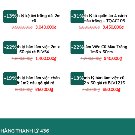
là:
tại
là:
tại
1,200,000₫.
là:
800,000₫.
là:
950,000₫.
650,000
Thanh lý kệ tivi trắng dài 2m
Thanh lý tủ quần áo 4 cánh
-13%
-31%
cũ
cũ màu trắng – TQAC105
Giá
Giá
Giá
Giá
3,500,000
₫
3,040,000
₫
5,000,000
₫
3,450,000
₫
gốc
hiện
gốc
hiện
là:
tại
là:
tại
3,500,000₫.
là:
5,000,000₫.
là:
3,040,000₫.
3,450
Thanh lý bàn làm việc 2m x
Bàn Làm Việc Cũ Màu Trắng
-22%
-22%
60 giá rẻ BLV54
1m6 x 60cm
Giá
Giá
Giá
Giá
1,800,000
₫
1,400,000
₫
1,200,000
₫
940,000
₫
gốc
hiện
gốc
hiện
là:
tại
là:
tại
1,800,000₫.
là:
1,200,000₫.
là:
1,400,000₫.
940,00
Thanh lý bàn làm việc chân
Thanh lý bàn làm việc cũ
-19%
-13%
sắt 1m2 nâu gỗ giá rẻ
1m2 x 60 giá rẻ BLV1216
Giá
Giá
Giá
Giá
800,000
₫
650,000
₫
750,000
₫
650,000
₫
gốc
hiện
gốc
hiện
là:
tại
là:
tại
800,000₫.
là:
750,000₫.
là:
650,000₫.
650,000
HÀNG THANH LÝ 436