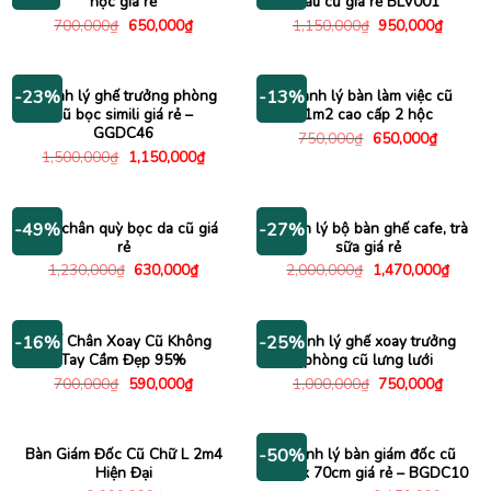
hộc giá rẻ
nâu cũ giá rẻ BLV001
Giá
Giá
Giá
Giá
700,000
₫
650,000
₫
1,150,000
₫
950,000
₫
gốc
hiện
gốc
hiện
là:
tại
là:
tại
700,000₫.
là:
1,150,000₫.
là:
650,000₫.
950,00
Thanh lý ghế trưởng phòng
Thanh lý bàn làm việc cũ
-23%
-13%
cũ bọc simili giá rẻ –
1m2 cao cấp 2 hộc
GGDC46
Giá
Giá
750,000
₫
650,000
₫
gốc
hiện
Giá
Giá
1,500,000
₫
1,150,000
₫
là:
tại
gốc
hiện
750,000₫.
là:
là:
tại
650,000
1,500,000₫.
là:
1,150,000₫.
Ghế chân quỳ bọc da cũ giá
Thanh lý bộ bàn ghế cafe, trà
-49%
-27%
rẻ
sữa giá rẻ
Giá
Giá
Giá
Giá
1,230,000
₫
630,000
₫
2,000,000
₫
1,470,000
₫
gốc
hiện
gốc
hiện
là:
tại
là:
tại
1,230,000₫.
là:
2,000,000₫.
là:
630,000₫.
1,470
Ghế Chân Xoay Cũ Không
Thanh lý ghế xoay trưởng
-16%
-25%
Tay Cầm Đẹp 95%
phòng cũ lưng lưới
Giá
Giá
Giá
Giá
700,000
₫
590,000
₫
1,000,000
₫
750,000
₫
gốc
hiện
gốc
hiện
là:
tại
là:
tại
700,000₫.
là:
1,000,000₫.
là:
590,000₫.
750,00
Bàn Giám Đốc Cũ Chữ L 2m4
Thanh lý bàn giám đốc cũ
-50%
Hiện Đại
1m4 x 70cm giá rẻ – BGDC10