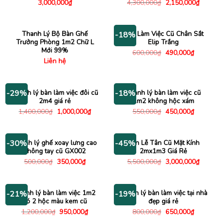
Giá
Giá
3,000,000
₫
4,300,000
₫
2,150,000
₫
gốc
hiện
là:
tại
4,300,000₫.
là:
2,150
Thanh Lý Bộ Bàn Ghế
Bàn Làm Việc Cũ Chân Sắt
-18%
Trưởng Phòng 1m2 Chữ L
Elip Trắng
Mới 99%
Giá
Giá
600,000
₫
490,000
₫
gốc
hiện
Liên hệ
là:
tại
600,000₫.
là:
490,000
Thanh lý bàn làm việc đôi cũ
Thanh lý bàn làm việc cũ
-29%
-18%
2m4 giá rẻ
1m2 không hộc xám
Giá
Giá
Giá
Giá
1,400,000
₫
1,000,000
₫
550,000
₫
450,000
₫
gốc
hiện
gốc
hiện
là:
tại
là:
tại
1,400,000₫.
là:
550,000₫.
là:
1,000,000₫.
450,000
Thanh lý ghế xoay lưng cao
Bàn Lễ Tân Cũ Mặt Kính
-30%
-45%
không tay cũ GX002
2mx1m3 Giá Rẻ
Giá
Giá
Giá
Giá
500,000
₫
350,000
₫
5,500,000
₫
3,000,000
₫
gốc
hiện
gốc
hiện
là:
tại
là:
tại
500,000₫.
là:
5,500,000₫.
là:
350,000₫.
3,000
Thanh lý bàn làm việc 1m2
Thanh lý bàn làm việc tại nhà
-21%
-19%
có 2 hộc màu kem cũ
đẹp giá rẻ
Giá
Giá
Giá
Giá
1,200,000
₫
950,000
₫
800,000
₫
650,000
₫
gốc
hiện
gốc
hiện