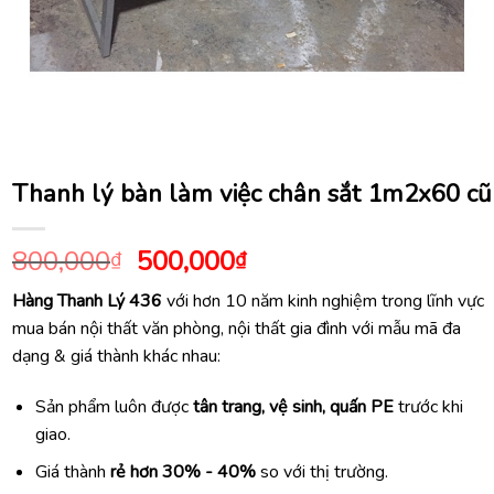
Thanh lý bàn làm việc chân sắt 1m2x60 cũ
Giá
Giá
800,000
500,000
₫
₫
gốc
hiện
Hàng Thanh Lý 436
với hơn 10 năm kinh nghiệm trong lĩnh vực
là:
tại
mua bán nội thất văn phòng, nội thất gia đình với mẫu mã đa
800,000₫.
là:
dạng & giá thành khác nhau:
500,000₫.
Sản phẩm luôn được
tân trang, vệ sinh, quấn PE
trước khi
giao.
Giá thành
rẻ hơn 30% - 40%
so với thị trường.