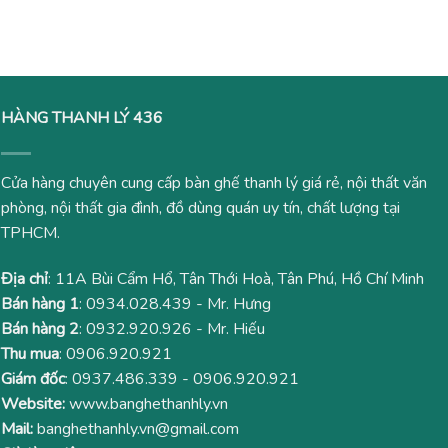
là:
tại
là:
tại
2,000,000₫.
là:
1,000,000₫.
là:
1,470,000₫.
750,00
HÀNG THANH LÝ 436
Cửa hàng chuyên cung cấp bàn ghế thanh lý giá rẻ, nội thất văn
phòng, nội thất gia đình, đồ dùng quán uy tín, chất lượng tại
TPHCM.
Địa chỉ
: 11A Bùi Cẩm Hổ, Tân Thới Hoà, Tân Phú, Hồ Chí Minh
Bán hàng 1
:
0934.028.439
- Mr. Hưng
Bán hàng 2
:
0932.920.926
- Mr. Hiếu
Thu mua
:
0906.920.921
Giám đốc
:
0937.486.339
-
0906.920.921
Website:
www.banghethanhly.vn
Mail:
banghethanhly.vn@gmail.com