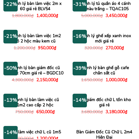
Thanh lý bàn làm việc 2m x
Thanh lý tủ quần áo 4 cánh
-22%
-31%
60 giá rẻ BLV54
cũ màu trắng – TQAC105
Giá
Giá
Giá
Giá
1,800,000
₫
1,400,000
₫
5,000,000
₫
3,450,000
₫
gốc
hiện
gốc
hiện
là:
tại
là:
tại
1,800,000₫.
là:
5,000,000₫.
là:
1,400,000₫.
3,450
Thanh lý bàn làm việc 1m2
Thanh lý ghế xếp xanh inox
-21%
-16%
có 2 hộc màu kem cũ
mới giá rẻ
Giá
Giá
Giá
Giá
1,200,000
₫
950,000
₫
320,000
₫
270,000
₫
gốc
hiện
gốc
hiện
là:
tại
là:
tại
1,200,000₫.
là:
320,000₫.
là:
950,000₫.
270,000
Thanh lý bàn giám đốc cũ
Thanh lý bàn ghế gỗ cafe
-50%
-39%
1m4 x 70cm giá rẻ – BGDC10
chân sắt cũ
Giá
Giá
Giá
Giá
4,300,000
₫
2,150,000
₫
1,650,000
₫
1,000,000
₫
gốc
hiện
gốc
hiện
là:
tại
là:
tại
4,300,000₫.
là:
1,650,000₫.
là:
2,150,000₫.
1,000
Thanh lý bàn làm việc cũ
Bàn giám đốc chữ L tồn kho
-13%
-14%
1m2 cao cấp 2 hộc
giá rẻ
Giá
Giá
Giá
Giá
750,000
₫
650,000
₫
3,680,000
₫
3,180,000
₫
gốc
hiện
gốc
hiện
là:
tại
là:
tại
750,000₫.
là:
3,680,000₫.
là:
650,000₫.
3,180
Bàn làm việc chữ L cũ 1m5
Bàn Giám Đốc Cũ Chữ L 2m4
-14%
Hiện Đại
Giá
Giá
1,400,000
₫
1,200,000
₫