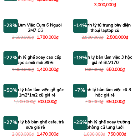
gốc
hiện
3,000,000
₫
là:
tại
1,400,000₫.
là:
1,200,000₫.
Bàn Làm Việc Cụm 6 Người
Thanh lý tủ trưng bày điện
-29%
-14%
2M7 Cũ
thoại laptop cũ
Giá
Giá
Giá
Giá
2,500,000
₫
1,780,000
₫
2,900,000
₫
2,500,000
₫
gốc
hiện
gốc
hiện
là:
tại
là:
tại
2,500,000₫.
là:
2,900,000₫.
là:
1,780,000₫.
2,500
Thanh lý ghế xoay cao cấp
Thanh lý bàn làm việc 3 hộc
-22%
-19%
bọc simili mới 99%
giá rẻ BLV170
Giá
Giá
Giá
Giá
1,800,000
₫
1,400,000
₫
800,000
₫
650,000
₫
gốc
hiện
gốc
hiện
là:
tại
là:
tại
1,800,000₫.
là:
800,000₫.
là:
1,400,000₫.
650,000
Thanh lý bàn làm việc gỗ góc
Thanh lý bàn làm việc cũ 3
-50%
-7%
L 1m2*1m2 cũ giá rẻ
hộc giá rẻ
Giá
Giá
Giá
Giá
1,200,000
₫
600,000
₫
700,000
₫
650,000
₫
gốc
hiện
gốc
hiện
là:
tại
là:
tại
1,200,000₫.
là:
700,000₫.
là:
600,000₫.
650,000
Thanh lý bộ bàn ghế cafe, trà
Thanh lý ghế xoay trưởng
-27%
-25%
sữa giá rẻ
phòng cũ lưng lưới
Giá
Giá
Giá
Giá
2,000,000
₫
1,470,000
₫
1,000,000
₫
750,000
₫
gốc
hiện
gốc
hiện