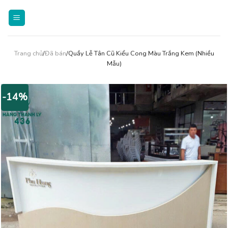
Skip
to
content
Trang chủ
/
Đã bán
/Quầy Lễ Tân Cũ Kiểu Cong Màu Trắng Kem (Nhiều
Mẫu)
-14%