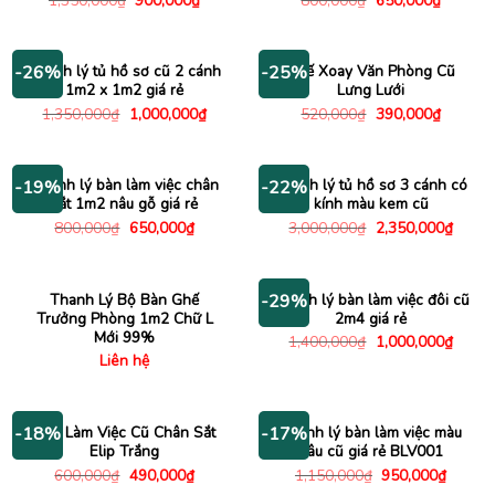
1,350,000
₫
900,000
₫
800,000
₫
650,000
₫
gốc
hiện
gốc
hiện
là:
tại
là:
tại
1,350,000₫.
là:
800,000₫.
là:
900,000₫.
650,000
Thanh lý tủ hồ sơ cũ 2 cánh
Ghế Xoay Văn Phòng Cũ
-26%
-25%
1m2 x 1m2 giá rẻ
Lưng Lưới
Giá
Giá
Giá
Giá
1,350,000
₫
1,000,000
₫
520,000
₫
390,000
₫
gốc
hiện
gốc
hiện
là:
tại
là:
tại
1,350,000₫.
là:
520,000₫.
là:
1,000,000₫.
390,000
Thanh lý bàn làm việc chân
Thanh lý tủ hồ sơ 3 cánh có
-19%
-22%
sắt 1m2 nâu gỗ giá rẻ
kính màu kem cũ
Giá
Giá
Giá
Giá
800,000
₫
650,000
₫
3,000,000
₫
2,350,000
₫
gốc
hiện
gốc
hiện
là:
tại
là:
tại
800,000₫.
là:
3,000,000₫.
là:
650,000₫.
2,350
Thanh Lý Bộ Bàn Ghế
Thanh lý bàn làm việc đôi cũ
-29%
Trưởng Phòng 1m2 Chữ L
2m4 giá rẻ
Mới 99%
Giá
Giá
1,400,000
₫
1,000,000
₫
gốc
hiện
Liên hệ
là:
tại
1,400,000₫.
là:
1,000
Bàn Làm Việc Cũ Chân Sắt
Thanh lý bàn làm việc màu
-18%
-17%
Elip Trắng
nâu cũ giá rẻ BLV001
Giá
Giá
Giá
Giá
600,000
₫
490,000
₫
1,150,000
₫
950,000
₫
gốc
hiện
gốc
hiện