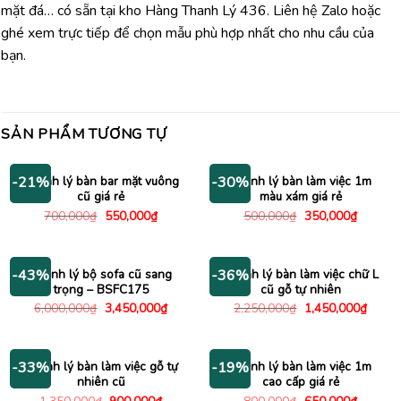
mặt đá… có sẵn tại kho Hàng Thanh Lý 436. Liên hệ Zalo hoặc
ghé xem trực tiếp để chọn mẫu phù hợp nhất cho nhu cầu của
bạn.
SẢN PHẨM TƯƠNG TỰ
Thanh lý bàn bar mặt vuông
Thanh lý bàn làm việc 1m
-21%
-30%
cũ giá rẻ
màu xám giá rẻ
Giá
Giá
Giá
Giá
700,000
₫
550,000
₫
500,000
₫
350,000
₫
gốc
hiện
gốc
hiện
là:
tại
là:
tại
700,000₫.
là:
500,000₫.
là:
550,000₫.
350,000
Thanh lý bộ sofa cũ sang
Thanh lý bàn làm việc chữ L
-43%
-36%
trọng – BSFC175
cũ gỗ tự nhiên
Giá
Giá
Giá
Giá
6,000,000
₫
3,450,000
₫
2,250,000
₫
1,450,000
₫
gốc
hiện
gốc
hiện
là:
tại
là:
tại
6,000,000₫.
là:
2,250,000₫.
là:
3,450,000₫.
1,450
Thanh lý bàn làm việc gỗ tự
Thanh lý bàn làm việc 1m
-33%
-19%
nhiên cũ
cao cấp giá rẻ
Giá
Giá
Giá
Giá