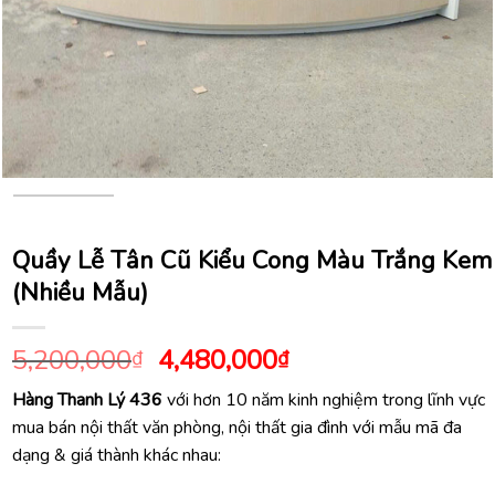
Quầy Lễ Tân Cũ Kiểu Cong Màu Trắng Kem
(Nhiều Mẫu)
Giá
Giá
5,200,000
4,480,000
₫
₫
gốc
hiện
Hàng Thanh Lý 436
với hơn 10 năm kinh nghiệm trong lĩnh vực
là:
tại
mua bán nội thất văn phòng, nội thất gia đình với mẫu mã đa
5,200,000₫.
là:
dạng & giá thành khác nhau:
4,480,000₫.