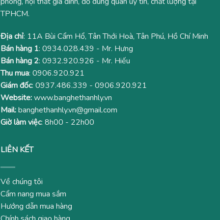
phòng, nội thất gia đình, đồ dùng quán uy tín, chất lượng tại
TPHCM.
Địa chỉ
: 11A Bùi Cẩm Hổ, Tân Thới Hoà, Tân Phú, Hồ Chí Minh
Bán hàng 1
:
0934.028.439
- Mr. Hưng
Bán hàng 2
:
0932.920.926
- Mr. Hiếu
Thu mua
:
0906.920.921
Giám đốc
:
0937.486.339
-
0906.920.921
Website:
www.banghethanhly.vn
Mail:
banghethanhly.vn@gmail.com
Giờ làm việc
: 8h00 - 22h00
LIÊN KẾT
Về chúng tôi
Cẩm nang mua sắm
Hướng dẫn mua hàng
Chính sách giao hàng