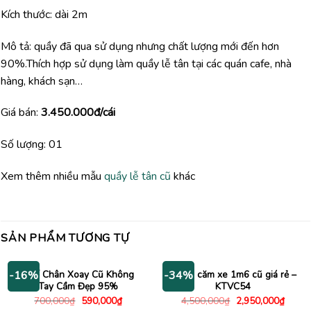
Kích thước: dài 2m
Mô tả: quầy đã qua sử dụng nhưng chất lượng mới đến hơn
90%.Thích hợp sử dụng làm quầy lễ tân tại các quán cafe, nhà
hàng, khách sạn…
Giá bán:
3.450.000đ/cái
Số lượng: 01
Xem thêm nhiều mẫu
quầy lễ tân cũ
khác
SẢN PHẨM TƯƠNG TỰ
Ghế Chân Xoay Cũ Không
Kệ tivi căm xe 1m6 cũ giá rẻ –
-16%
-34%
Tay Cầm Đẹp 95%
KTVC54
Giá
Giá
Giá
Giá
700,000
₫
590,000
₫
4,500,000
₫
2,950,000
₫
gốc
hiện
gốc
hiện