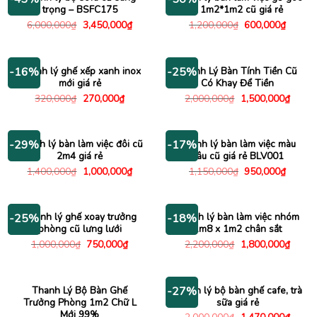
trọng – BSFC175
L 1m2*1m2 cũ giá rẻ
Giá
Giá
Giá
Giá
6,000,000
₫
3,450,000
₫
1,200,000
₫
600,000
₫
gốc
hiện
gốc
hiện
là:
tại
là:
tại
6,000,000₫.
là:
1,200,000₫.
là:
3,450,000₫.
600,00
Thanh lý ghế xếp xanh inox
Thanh Lý Bàn Tính Tiền Cũ
-16%
-25%
mới giá rẻ
Có Khay Để Tiền
Giá
Giá
Giá
Giá
320,000
₫
270,000
₫
2,000,000
₫
1,500,000
₫
gốc
hiện
gốc
hiện
là:
tại
là:
tại
320,000₫.
là:
2,000,000₫.
là:
270,000₫.
1,500
Thanh lý bàn làm việc đôi cũ
Thanh lý bàn làm việc màu
-29%
-17%
2m4 giá rẻ
nâu cũ giá rẻ BLV001
Giá
Giá
Giá
Giá
1,400,000
₫
1,000,000
₫
1,150,000
₫
950,000
₫
gốc
hiện
gốc
hiện
là:
tại
là:
tại
1,400,000₫.
là:
1,150,000₫.
là:
1,000,000₫.
950,00
Thanh lý ghế xoay trưởng
Thanh lý bàn làm việc nhóm
-25%
-18%
phòng cũ lưng lưới
1m8 x 1m2 chân sắt
Giá
Giá
Giá
Giá
1,000,000
₫
750,000
₫
2,200,000
₫
1,800,000
₫
gốc
hiện
gốc
hiện
là:
tại
là:
tại
1,000,000₫.
là:
2,200,000₫.
là:
750,000₫.
1,800
Thanh Lý Bộ Bàn Ghế
Thanh lý bộ bàn ghế cafe, trà
-27%
Trưởng Phòng 1m2 Chữ L
sữa giá rẻ
Mới 99%
Giá
Giá