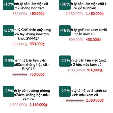
380,000₫.
580,000
Thanh lý bàn làm việc cũ
Thanh lý bàn làm việc chữ L
-18%
-36%
1m2 không hộc xám
cũ gỗ tự nhiên
Giá
Giá
Giá
Giá
550,000
₫
450,000
₫
2,250,000
₫
1,450,000
₫
gốc
hiện
gốc
hiện
là:
tại
là:
tại
550,000₫.
là:
2,250,000₫.
là:
450,000₫.
1,450
Thanh lý Ghế chân quỳ lưng
Thanh lý ghế bar xoay simili
-31%
-46%
lưới có tay khung inox tồn
chân inox cũ
kho_GVPM17
Giá
Giá
800,000
₫
430,000
₫
gốc
hiện
Giá
Giá
800,000
₫
550,000
₫
là:
tại
gốc
hiện
800,000₫.
là:
là:
tại
430,000
800,000₫.
là:
550,000₫.
Thanh lý bàn làm việc
Thanh lý bàn làm việc 1m2
-23%
-21%
1m2x60cm không hộc cũ –
có 2 hộc màu kem cũ
BLVC13
Giá
Giá
1,200,000
₫
950,000
₫
gốc
hiện
Giá
Giá
950,000
₫
730,000
₫
là:
tại
gốc
hiện
1,200,000₫.
là:
là:
tại
950,00
950,000₫.
là:
730,000₫.
Thanh lý bàn trưởng phòng
Thanh lý tủ hồ sơ 3 cánh có
-28%
-22%
1m6x74cm không hộc màu
kính màu kem cũ
kem cũ
Giá
Giá
3,000,000
₫
2,350,000
₫
gốc
hiện
Giá
Giá
1,600,000
₫
1,150,000
₫
là:
tại
gốc
hiện
3,000,000₫.
là:
là:
tại