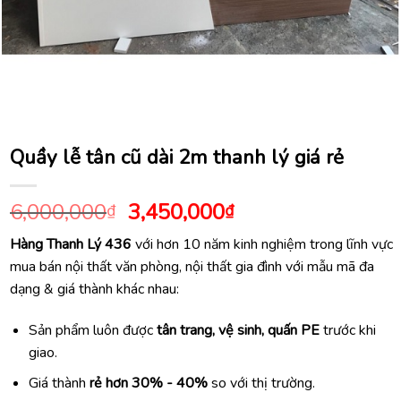
Quầy lễ tân cũ dài 2m thanh lý giá rẻ
Giá
Giá
6,000,000
3,450,000
₫
₫
gốc
hiện
Hàng Thanh Lý 436
với hơn 10 năm kinh nghiệm trong lĩnh vực
là:
tại
mua bán nội thất văn phòng, nội thất gia đình với mẫu mã đa
6,000,000₫.
là:
dạng & giá thành khác nhau:
3,450,000₫.
Sản phẩm luôn được
tân trang, vệ sinh, quấn PE
trước khi
giao.
Giá thành
rẻ hơn 30% - 40%
so với thị trường.