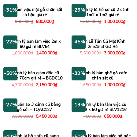
2,350
1,600,000₫.
là:
1,150,000₫.
Bàn làm việc mặt gỗ chân sắt
Thanh lý tủ hồ sơ cũ 2 cánh
-31%
-26%
có hộc giá rẻ
1m2 x 1m2 giá rẻ
Giá
Giá
Giá
Giá
980,000
₫
680,000
₫
1,350,000
₫
1,000,000
₫
gốc
hiện
gốc
hiện
là:
tại
là:
tại
980,000₫.
là:
1,350,000₫.
là:
680,000₫.
1,000
Thanh lý bàn làm việc 2m x
Bàn Lễ Tân Cũ Mặt Kính
-22%
-45%
60 giá rẻ BLV54
2mx1m3 Giá Rẻ
Giá
Giá
Giá
Giá
1,800,000
₫
1,400,000
₫
5,500,000
₫
3,000,000
₫
gốc
hiện
gốc
hiện
là:
tại
là:
tại
1,800,000₫.
là:
5,500,000₫.
là:
1,400,000₫.
3,000
Thanh lý bàn giám đốc cũ
Thanh lý bàn ghế gỗ cafe
-50%
-39%
1m4 x 70cm giá rẻ – BGDC10
chân sắt cũ
Giá
Giá
Giá
Giá
4,300,000
₫
2,150,000
₫
1,650,000
₫
1,000,000
₫
gốc
hiện
gốc
hiện
là:
tại
là:
tại
4,300,000₫.
là:
1,650,000₫.
là:
2,150,000₫.
1,000
Tủ quần áo 3 cánh cũ bằng
Thanh lý bàn làm việc cũ
-27%
-13%
gỗ sồi – TQAC127
1m2 x 60 giá rẻ BLV1216
Giá
Giá
Giá
Giá
7,500,000
₫
5,450,000
₫
750,000
₫
650,000
₫
gốc
hiện
gốc
hiện
là:
tại
là:
tại
7,500,000₫.
là:
750,000₫.
là:
5,450,000₫.
650,000
Thanh lý bộ sofa cũ sang
Thanh lý bàn làm việc gỗ góc
-43%
-50%