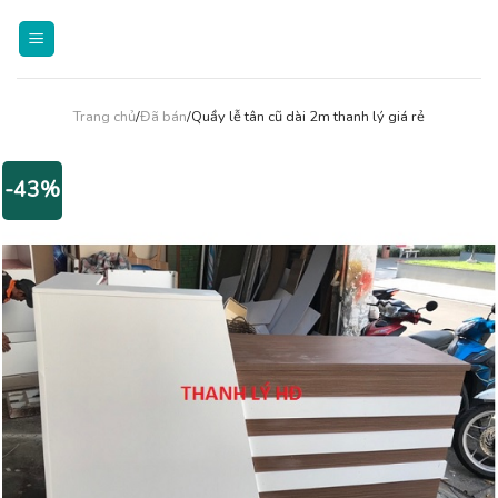
Skip
to
content
Trang chủ
/
Đã bán
/Quầy lễ tân cũ dài 2m thanh lý giá rẻ
-43%