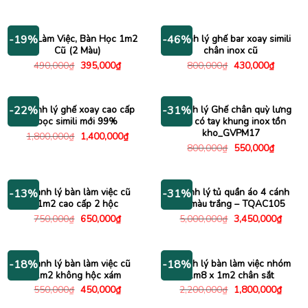
gốc
hiện
gốc
hiện
là:
tại
là:
tại
5,500,000₫.
là:
850,000₫.
là:
3,000,000₫.
580,000
Bàn Làm Việc, Bàn Học 1m2
Thanh lý ghế bar xoay simili
-19%
-46%
Cũ (2 Màu)
chân inox cũ
Giá
Giá
Giá
Giá
490,000
₫
395,000
₫
800,000
₫
430,000
₫
gốc
hiện
gốc
hiện
là:
tại
là:
tại
490,000₫.
là:
800,000₫.
là:
395,000₫.
430,000
Thanh lý ghế xoay cao cấp
Thanh lý Ghế chân quỳ lưng
-22%
-31%
bọc simili mới 99%
lưới có tay khung inox tồn
kho_GVPM17
Giá
Giá
1,800,000
₫
1,400,000
₫
gốc
hiện
Giá
Giá
800,000
₫
550,000
₫
là:
tại
gốc
hiện
1,800,000₫.
là:
là:
tại
1,400,000₫.
800,000₫.
là:
550,000
Thanh lý bàn làm việc cũ
Thanh lý tủ quần áo 4 cánh
-13%
-31%
1m2 cao cấp 2 hộc
cũ màu trắng – TQAC105
Giá
Giá
Giá
Giá
750,000
₫
650,000
₫
5,000,000
₫
3,450,000
₫
gốc
hiện
gốc
hiện
là:
tại
là:
tại
750,000₫.
là:
5,000,000₫.
là:
650,000₫.
3,450
Thanh lý bàn làm việc cũ
Thanh lý bàn làm việc nhóm
-18%
-18%
1m2 không hộc xám
1m8 x 1m2 chân sắt
Giá
Giá
Giá
Giá
550,000
₫
450,000
₫
2,200,000
₫
1,800,000
₫
gốc
hiện
gốc
hiện
là:
tại
là:
tại