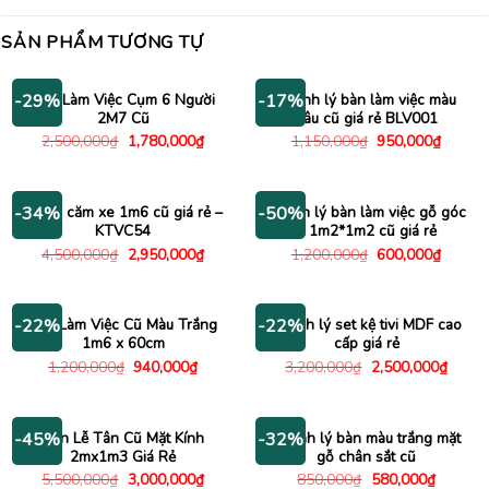
SẢN PHẨM TƯƠNG TỰ
Bàn Làm Việc Cụm 6 Người
Thanh lý bàn làm việc màu
-29%
-17%
2M7 Cũ
nâu cũ giá rẻ BLV001
Giá
Giá
Giá
Giá
2,500,000
₫
1,780,000
₫
1,150,000
₫
950,000
₫
gốc
hiện
gốc
hiện
là:
tại
là:
tại
2,500,000₫.
là:
1,150,000₫.
là:
1,780,000₫.
950,00
Kệ tivi căm xe 1m6 cũ giá rẻ –
Thanh lý bàn làm việc gỗ góc
-34%
-50%
KTVC54
L 1m2*1m2 cũ giá rẻ
Giá
Giá
Giá
Giá
4,500,000
₫
2,950,000
₫
1,200,000
₫
600,000
₫
gốc
hiện
gốc
hiện
là:
tại
là:
tại
4,500,000₫.
là:
1,200,000₫.
là:
2,950,000₫.
600,00
Bàn Làm Việc Cũ Màu Trắng
Thanh lý set kệ tivi MDF cao
-22%
-22%
1m6 x 60cm
cấp giá rẻ
Giá
Giá
Giá
Giá
1,200,000
₫
940,000
₫
3,200,000
₫
2,500,000
₫
gốc
hiện
gốc
hiện
là:
tại
là:
tại
1,200,000₫.
là:
3,200,000₫.
là:
940,000₫.
2,500
Bàn Lễ Tân Cũ Mặt Kính
Thanh lý bàn màu trắng mặt
-45%
-32%
2mx1m3 Giá Rẻ
gỗ chân sắt cũ
Giá
Giá
Giá
Giá
5,500,000
₫
3,000,000
₫
850,000
₫
580,000
₫