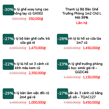
550,000₫.
là:
2,200,000₫.
là:
450,000₫.
1,800
Thanh lý ghế xoay lưng cao
Thanh Lý Bộ Bàn Ghế
-30%
không tay cũ GX002
Trưởng Phòng 1m2 Chữ L
Mới 99%
Giá
Giá
500,000
₫
350,000
₫
gốc
hiện
Liên hệ
là:
tại
500,000₫.
là:
350,000₫.
Thanh lý bộ bàn ghế cafe, trà
Thanh lý tủ hồ sơ cửa lùa
-27%
-28%
sữa giá rẻ
1m7 cũ
Giá
Giá
Giá
Giá
2,000,000
₫
1,470,000
₫
2,000,000
₫
1,450,000
₫
gốc
hiện
gốc
hiện
là:
tại
là:
tại
2,000,000₫.
là:
2,000,000₫.
là:
1,470,000₫.
1,450
Thanh lý tủ hồ sơ 3 cánh có
Thanh lý ghế trưởng phòng
-22%
-23%
kính màu kem cũ
cũ bọc simili giá rẻ –
GGDC46
Giá
Giá
3,000,000
₫
2,350,000
₫
gốc
hiện
Giá
Giá
1,500,000
₫
1,150,000
₫
là:
tại
gốc
hiện
3,000,000₫.
là:
là:
tại
2,350,000₫.
1,500,000₫.
là:
1,150
Thanh lý bàn làm việc đôi cũ
Tủ quần áo 3 cánh cũ bằng
-29%
-27%
2m4 giá rẻ
gỗ sồi – TQAC127
Giá
Giá
Giá
Giá
1,400,000
₫
1,000,000
₫
7,500,000
₫
5,450,000
₫
gốc
hiện
gốc
hiện
là:
tại
là:
tại