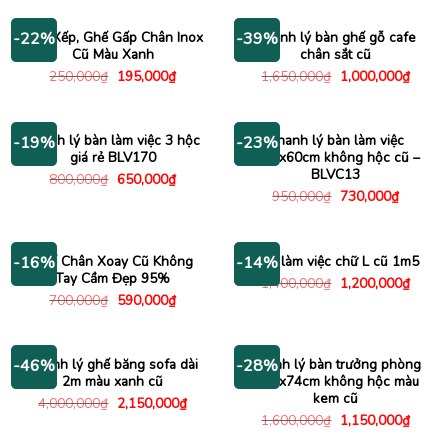
1,400,000₫.
là:
7,500,000₫.
là:
1,000,000₫.
5,450
Ghế Xếp, Ghế Gấp Chân Inox
Thanh lý bàn ghế gỗ cafe
-22%
-39%
Cũ Màu Xanh
chân sắt cũ
Giá
Giá
Giá
Giá
250,000
₫
195,000
₫
1,650,000
₫
1,000,000
₫
gốc
hiện
gốc
hiện
là:
tại
là:
tại
250,000₫.
là:
1,650,000₫.
là:
195,000₫.
1,000
Thanh lý bàn làm việc 3 hộc
Thanh lý bàn làm việc
-19%
-23%
giá rẻ BLV170
1m2x60cm không hộc cũ –
BLVC13
Giá
Giá
800,000
₫
650,000
₫
gốc
hiện
Giá
Giá
950,000
₫
730,000
₫
là:
tại
gốc
hiện
800,000₫.
là:
là:
tại
650,000₫.
950,000₫.
là:
730,000
Ghế Chân Xoay Cũ Không
Bàn làm việc chữ L cũ 1m5
-16%
-14%
Tay Cầm Đẹp 95%
Giá
Giá
1,400,000
₫
1,200,000
₫
gốc
hiện
Giá
Giá
700,000
₫
590,000
₫
là:
tại
gốc
hiện
1,400,000₫.
là:
là:
tại
1,200
700,000₫.
là:
590,000₫.
Thanh lý ghế băng sofa dài
Thanh lý bàn trưởng phòng
-46%
-28%
2m màu xanh cũ
1m6x74cm không hộc màu
kem cũ
Giá
Giá
4,000,000
₫
2,150,000
₫
gốc
hiện
Giá
Giá
1,600,000
₫
1,150,000
₫
là:
tại
gốc
hiện
4,000,000₫.
là:
là:
tại