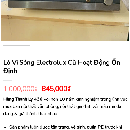
Lò Vi Sóng Electrolux Cũ Hoạt Động Ổn
Định
Giá
Giá
1,000,000
845,000
₫
₫
gốc
hiện
Hàng Thanh Lý 436
với hơn 10 năm kinh nghiệm trong lĩnh vực
là:
tại
mua bán nội thất văn phòng, nội thất gia đình với mẫu mã đa
1,000,000₫.
là:
dạng & giá thành khác nhau:
845,000₫.
Sản phẩm luôn được
tân trang, vệ sinh, quấn PE
trước khi