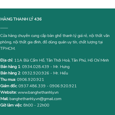
HÀNG THANH LÝ 436
Cửa hàng chuyên cung cấp bàn ghế thanh lý giá rẻ, nội thất văn
phòng, nội thất gia đình, đồ dùng quán uy tín, chất lượng tại
TPHCM.
Địa chỉ
: 11A Bùi Cẩm Hổ, Tân Thới Hoà, Tân Phú, Hồ Chí Minh
Bán hàng 1
:
0934.028.439
- Mr. Hưng
Bán hàng 2
:
0932.920.926
- Mr. Hiếu
Thu mua
:
0906.920.921
Giám đốc
:
0937.486.339
-
0906.920.921
Website:
www.banghethanhly.vn
Mail:
banghethanhly.vn@gmail.com
Giờ làm việc
: 8h00 - 22h00