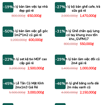
750,000₫.
là:
2,250,000₫.
là:
650,000₫.
1,450
Thanh lý bàn làm việc tại nhà
Thanh lý bộ bàn ghế cafe, trà
-19%
-27%
đẹp giá rẻ
sữa giá rẻ
Giá
Giá
Giá
Giá
800,000
₫
650,000
₫
2,000,000
₫
1,470,000
₫
gốc
hiện
gốc
hiện
là:
tại
là:
tại
800,000₫.
là:
2,000,000₫.
là:
650,000₫.
1,470
Thanh lý bàn làm việc gỗ góc
Thanh lý Ghế chân quỳ lưng
-50%
-31%
L 1m2*1m2 cũ giá rẻ
lưới có tay khung inox tồn
kho_GVPM17
Giá
Giá
1,200,000
₫
600,000
₫
gốc
hiện
Giá
Giá
800,000
₫
550,000
₫
là:
tại
gốc
hiện
1,200,000₫.
là:
là:
tại
600,000₫.
800,000₫.
là:
550,000
Thanh lý set kệ tivi MDF cao
Thanh lý bàn làm việc đôi cũ
-22%
-29%
cấp giá rẻ
2m4 giá rẻ
Giá
Giá
Giá
Giá
3,200,000
₫
2,500,000
₫
1,400,000
₫
1,000,000
₫
gốc
hiện
gốc
hiện
là:
tại
là:
tại
3,200,000₫.
là:
1,400,000₫.
là:
2,500,000₫.
1,000
Bàn Lễ Tân Cũ Mặt Kính
Thanh lý ghế băng sofa dài
-45%
-46%
2mx1m3 Giá Rẻ
2m màu xanh cũ
Giá
Giá
Giá
Giá
5,500,000
₫
3,000,000
₫
4,000,000
₫
2,150,000
₫
gốc
hiện
gốc
hiện
là:
tại
là:
tại
5,500,000₫.
là:
4,000,000₫.
là:
3,000,000₫.
2,150