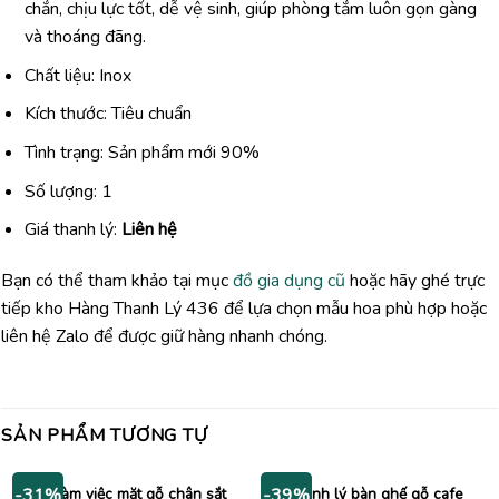
chắn, chịu lực tốt, dễ vệ sinh, giúp phòng tắm luôn gọn gàng
và thoáng đãng.
Chất liệu: Inox
Kích thước: Tiêu chuẩn
Tình trạng: Sản phẩm mới 90%
Số lượng: 1
Giá thanh lý:
Liên hệ
Bạn có thể tham khảo tại mục
đồ gia dụng cũ
hoặc hãy ghé trực
tiếp kho Hàng Thanh Lý 436 để lựa chọn mẫu hoa phù hợp hoặc
liên hệ Zalo để được giữ hàng nhanh chóng.
SẢN PHẨM TƯƠNG TỰ
Bàn làm việc mặt gỗ chân sắt
Thanh lý bàn ghế gỗ cafe
-31%
-39%