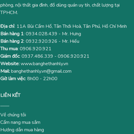
phòng, nội thất gia đình, đồ dùng quán uy tín, chất lượng tại
TPHCM.
Địa chỉ
: 11A Bùi Cẩm Hổ, Tân Thới Hoà, Tân Phú, Hồ Chí Minh
Bán hàng 1
:
0934.028.439
- Mr. Hưng
Bán hàng 2
:
0932.920.926
- Mr. Hiếu
Thu mua
:
0906.920.921
Giám đốc
:
0937.486.339
-
0906.920.921
Website:
www.banghethanhly.vn
Mail:
banghethanhly.vn@gmail.com
Giờ làm việc
: 8h00 - 22h00
LIÊN KẾT
Về chúng tôi
Cẩm nang mua sắm
Hướng dẫn mua hàng