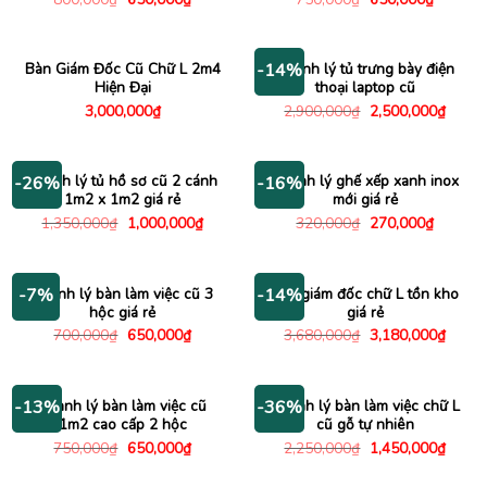
gốc
hiện
gốc
hiện
là:
tại
là:
tại
800,000₫.
là:
750,000₫.
là:
650,000₫.
650,000
Bàn Giám Đốc Cũ Chữ L 2m4
Thanh lý tủ trưng bày điện
-14%
Hiện Đại
thoại laptop cũ
Giá
Giá
3,000,000
₫
2,900,000
₫
2,500,000
₫
gốc
hiện
là:
tại
2,900,000₫.
là:
2,500
Thanh lý tủ hồ sơ cũ 2 cánh
Thanh lý ghế xếp xanh inox
-26%
-16%
1m2 x 1m2 giá rẻ
mới giá rẻ
Giá
Giá
Giá
Giá
1,350,000
₫
1,000,000
₫
320,000
₫
270,000
₫
gốc
hiện
gốc
hiện
là:
tại
là:
tại
1,350,000₫.
là:
320,000₫.
là:
1,000,000₫.
270,000
Thanh lý bàn làm việc cũ 3
Bàn giám đốc chữ L tồn kho
-7%
-14%
hộc giá rẻ
giá rẻ
Giá
Giá
Giá
Giá
700,000
₫
650,000
₫
3,680,000
₫
3,180,000
₫
gốc
hiện
gốc
hiện
là:
tại
là:
tại
700,000₫.
là:
3,680,000₫.
là:
650,000₫.
3,180
Thanh lý bàn làm việc cũ
Thanh lý bàn làm việc chữ L
-13%
-36%
1m2 cao cấp 2 hộc
cũ gỗ tự nhiên
Giá
Giá
Giá
Giá
750,000
₫
650,000
₫
2,250,000
₫
1,450,000
₫
gốc
hiện
gốc
hiện
là:
tại
là:
tại