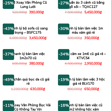
Ghế Xoay Văn Phòng Cũ
Tủ quần áo 3 cánh cũ bằng
-25%
-27%
Lưng Lưới
gỗ sồi – TQAC127
Giá
Giá
Giá
Giá
520,000
₫
390,000
₫
7,500,000
₫
5,450,000
₫
gốc
hiện
gốc
hiện
là:
tại
là:
tại
520,000₫.
là:
7,500,000₫.
là:
390,000₫.
5,450
Thanh lý bộ sofa cũ sang
Thanh lý bàn làm việc 1m
-43%
-30%
trọng – BSFC175
màu xám giá rẻ
Giá
Giá
Giá
Giá
6,000,000
₫
3,450,000
₫
500,000
₫
350,000
₫
gốc
hiện
gốc
hiện
là:
tại
là:
tại
6,000,000₫.
là:
500,000₫.
là:
3,450,000₫.
350,000
Thanh lý bàn làm việc
Kệ tivi căm xe 1m6 cũ giá rẻ –
-37%
-34%
1m2x70 cũ
KTVC54
Giá
Giá
Giá
Giá
600,000
₫
380,000
₫
4,500,000
₫
2,950,000
₫
gốc
hiện
gốc
hiện
là:
tại
là:
tại
600,000₫.
là:
4,500,000₫.
là:
380,000₫.
2,950
Ghế chân quỳ bọc da cũ giá
Thanh lý bàn làm việc 3 hộc
-49%
-19%
rẻ
giá rẻ BLV170
Giá
Giá
Giá
Giá
1,230,000
₫
630,000
₫
800,000
₫
650,000
₫
gốc
hiện
gốc
hiện
là:
tại
là:
tại
1,230,000₫.
là:
800,000₫.
là:
630,000₫.
650,000
Ghế Xoay Văn Phòng Bọc Vải
Thanh lý bàn làm việc cũ
-11%
-18%
Cũ Không Tay Vịn
1m2 không hộc xám