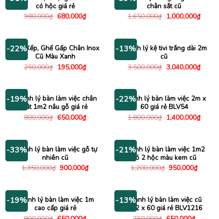
có hộc giá rẻ
chân sắt cũ
Giá
Giá
Giá
Giá
980,000
₫
680,000
₫
1,650,000
₫
1,000,000
₫
gốc
hiện
gốc
hiện
là:
tại
là:
tại
980,000₫.
là:
1,650,000₫.
là:
680,000₫.
1,000
Ghế Xếp, Ghế Gấp Chân Inox
Thanh lý kệ tivi trắng dài 2m
-22%
-13%
Cũ Màu Xanh
cũ
Giá
Giá
Giá
Giá
250,000
₫
195,000
₫
3,500,000
₫
3,040,000
₫
gốc
hiện
gốc
hiện
là:
tại
là:
tại
250,000₫.
là:
3,500,000₫.
là:
195,000₫.
3,040
Thanh lý bàn làm việc chân
Thanh lý bàn làm việc 2m x
-19%
-22%
sắt 1m2 nâu gỗ giá rẻ
60 giá rẻ BLV54
Giá
Giá
Giá
Giá
800,000
₫
650,000
₫
1,800,000
₫
1,400,000
₫
gốc
hiện
gốc
hiện
là:
tại
là:
tại
800,000₫.
là:
1,800,000₫.
là:
650,000₫.
1,400
Thanh lý bàn làm việc gỗ tự
Thanh lý bàn làm việc 1m2
-33%
-21%
nhiên cũ
có 2 hộc màu kem cũ
Giá
Giá
Giá
Giá
1,350,000
₫
900,000
₫
1,200,000
₫
950,000
₫
gốc
hiện
gốc
hiện
là:
tại
là:
tại
1,350,000₫.
là:
1,200,000₫.
là:
900,000₫.
950,00
Thanh lý bàn làm việc 1m
Thanh lý bàn làm việc cũ
-19%
-13%
cao cấp giá rẻ
1m2 x 60 giá rẻ BLV1216
Giá
Giá
Giá
Giá
800,000
₫
650,000
₫
750,000
₫
650,000
₫