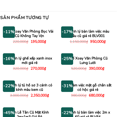
SẢN PHẨM TƯƠNG TỰ
Ghế Xoay Văn Phòng Bọc Vải
Thanh lý bàn làm việc màu
-11%
-17%
Cũ Không Tay Vịn
nâu cũ giá rẻ BLV001
Giá
Giá
Giá
Giá
220,000
₫
195,000
₫
1,150,000
₫
950,000
₫
gốc
hiện
gốc
hiện
là:
tại
là:
tại
220,000₫.
là:
1,150,000₫.
là:
195,000₫.
950,00
Thanh lý ghế xếp xanh inox
Ghế Xoay Văn Phòng Cũ
-16%
-25%
mới giá rẻ
Lưng Lưới
Giá
Giá
Giá
Giá
320,000
₫
270,000
₫
520,000
₫
390,000
₫
gốc
hiện
gốc
hiện
là:
tại
là:
tại
320,000₫.
là:
520,000₫.
là:
270,000₫.
390,000
Thanh lý tủ hồ sơ 3 cánh có
Bàn làm việc mặt gỗ chân sắt
-22%
-31%
kính màu kem cũ
có hộc giá rẻ
Giá
Giá
Giá
Giá
3,000,000
₫
2,350,000
₫
980,000
₫
680,000
₫
gốc
hiện
gốc
hiện
là:
tại
là:
tại
3,000,000₫.
là:
980,000₫.
là:
2,350,000₫.
680,000
Bàn Lễ Tân Cũ Mặt Kính
Thanh lý bàn làm việc 2m x
-45%
-22%
2mx1m3 Giá Rẻ
60 giá rẻ BLV54