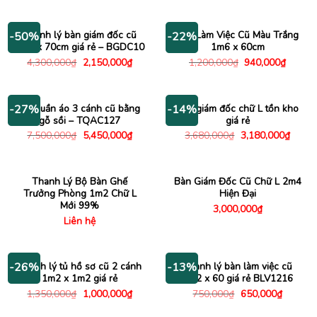
là:
tại
là:
tại
800,000₫.
là:
800,000₫.
là:
650,000₫.
650,000
Thanh lý bàn giám đốc cũ
Bàn Làm Việc Cũ Màu Trắng
-50%
-22%
1m4 x 70cm giá rẻ – BGDC10
1m6 x 60cm
Giá
Giá
Giá
Giá
4,300,000
₫
2,150,000
₫
1,200,000
₫
940,000
₫
gốc
hiện
gốc
hiện
là:
tại
là:
tại
4,300,000₫.
là:
1,200,000₫.
là:
2,150,000₫.
940,00
Tủ quần áo 3 cánh cũ bằng
Bàn giám đốc chữ L tồn kho
-27%
-14%
gỗ sồi – TQAC127
giá rẻ
Giá
Giá
Giá
Giá
7,500,000
₫
5,450,000
₫
3,680,000
₫
3,180,000
₫
gốc
hiện
gốc
hiện
là:
tại
là:
tại
7,500,000₫.
là:
3,680,000₫.
là:
5,450,000₫.
3,180
Thanh Lý Bộ Bàn Ghế
Bàn Giám Đốc Cũ Chữ L 2m4
Trưởng Phòng 1m2 Chữ L
Hiện Đại
Mới 99%
3,000,000
₫
Liên hệ
Thanh lý tủ hồ sơ cũ 2 cánh
Thanh lý bàn làm việc cũ
-26%
-13%
1m2 x 1m2 giá rẻ
1m2 x 60 giá rẻ BLV1216
Giá
Giá
Giá
Giá
1,350,000
₫
1,000,000
₫
750,000
₫
650,000
₫
gốc
hiện
gốc
hiện
là:
tại
là:
tại