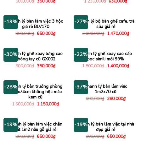
Giá
Giá
Giá
Giá
500,000
₫
350,000
₫
1,230,000
₫
630,000
₫
gốc
hiện
gốc
hiện
là:
tại
là:
tại
500,000₫.
là:
1,230,000₫.
là:
350,000₫.
630,00
Thanh lý bàn làm việc 3 hộc
Thanh lý bộ bàn ghế cafe, trà
-19%
-27%
giá rẻ BLV170
sữa giá rẻ
Giá
Giá
Giá
Giá
800,000
₫
650,000
₫
2,000,000
₫
1,470,000
₫
gốc
hiện
gốc
hiện
là:
tại
là:
tại
800,000₫.
là:
2,000,000₫.
là:
650,000₫.
1,470
Thanh lý ghế xoay lưng cao
Thanh lý ghế xoay cao cấp
-30%
-22%
không tay cũ GX002
bọc simili mới 99%
Giá
Giá
Giá
Giá
500,000
₫
350,000
₫
1,800,000
₫
1,400,000
₫
gốc
hiện
gốc
hiện
là:
tại
là:
tại
500,000₫.
là:
1,800,000₫.
là:
350,000₫.
1,400
Thanh lý bàn trưởng phòng
Thanh lý bàn làm việc
-28%
-37%
1m6x74cm không hộc màu
1m2x70 cũ
kem cũ
Giá
Giá
600,000
₫
380,000
₫
gốc
hiện
Giá
Giá
1,600,000
₫
1,150,000
₫
là:
tại
gốc
hiện
600,000₫.
là:
là:
tại
380,000
1,600,000₫.
là:
1,150,000₫.
Thanh lý bàn làm việc chân
Thanh lý bàn làm việc tại nhà
-19%
-19%
sắt 1m2 nâu gỗ giá rẻ
đẹp giá rẻ
Giá
Giá
Giá
Giá
800,000
₫
650,000
₫
800,000
₫
650,000
₫
gốc
hiện
gốc
hiện