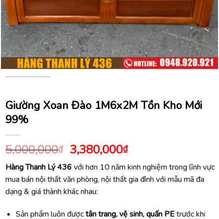
Giường Xoan Đào 1M6x2M Tồn Kho Mới
99%
Giá
Giá
5,000,000
3,380,000
₫
₫
gốc
hiện
Hàng Thanh Lý 436
với hơn 10 năm kinh nghiệm trong lĩnh vực
là:
tại
mua bán nội thất văn phòng, nội thất gia đình với mẫu mã đa
5,000,000₫.
là:
dạng & giá thành khác nhau:
3,380,000₫.
Sản phẩm luôn được
tân trang, vệ sinh, quấn PE
trước khi