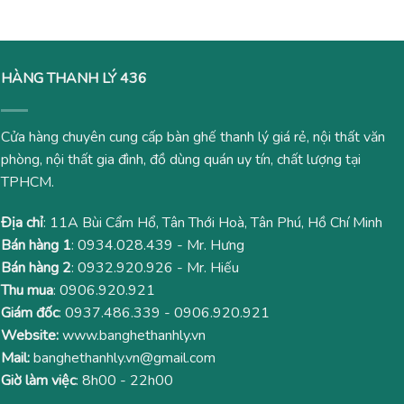
1,500,000₫.
430,000
HÀNG THANH LÝ 436
Cửa hàng chuyên cung cấp bàn ghế thanh lý giá rẻ, nội thất văn
phòng, nội thất gia đình, đồ dùng quán uy tín, chất lượng tại
TPHCM.
Địa chỉ
: 11A Bùi Cẩm Hổ, Tân Thới Hoà, Tân Phú, Hồ Chí Minh
Bán hàng 1
:
0934.028.439
- Mr. Hưng
Bán hàng 2
:
0932.920.926
- Mr. Hiếu
Thu mua
:
0906.920.921
Giám đốc
:
0937.486.339
-
0906.920.921
Website:
www.banghethanhly.vn
Mail:
banghethanhly.vn@gmail.com
Giờ làm việc
: 8h00 - 22h00