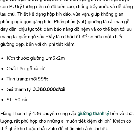
sơn PU kỹ lưỡng nên có độ bền cao, chống trầy xước và dễ dàng
lau chùi. Thiết kế dạng hộp kín đáo, vừa vặn, giúp không gian
phòng ngủ gọn gàng hơn. Phần phản (vạt) giường là các nan gỗ
dày dặn, chịu lực tốt, đảm bảo nâng đỡ nệm và cơ thể bạn tối ưu,
mang lại giấc ngủ sâu. Đây là cơ hội tốt để sở hữu một chiếc
giường đẹp, bền với chi phí tiết kiệm.
Kích thước: giường 1m6x2m
Chất liệu: gỗ xà cừ
Tình trạng: mới 99%
Giá thanh lý:
3.380.000đ/cái
SL: 50 cái
Hàng Thanh Lý 436 chuyên cung cấp
giường thanh lý
bền và chất
lượng, rất phù hợp cho những ai muốn tiết kiệm chi phí. Khách có
thể ghé kho hoặc nhắn Zalo để nhận hình ảnh chi tiết.