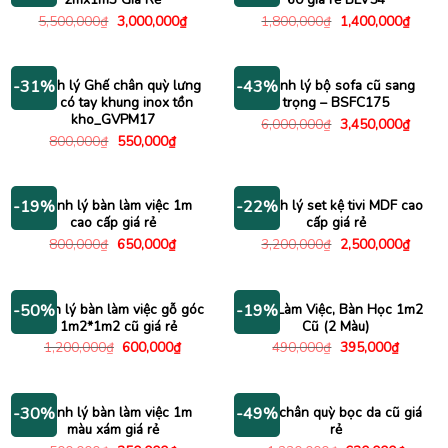
Giá
Giá
Giá
Giá
5,500,000
₫
3,000,000
₫
1,800,000
₫
1,400,000
₫
gốc
hiện
gốc
hiện
là:
tại
là:
tại
5,500,000₫.
là:
1,800,000₫.
là:
3,000,000₫.
1,400
Thanh lý Ghế chân quỳ lưng
Thanh lý bộ sofa cũ sang
-31%
-43%
lưới có tay khung inox tồn
trọng – BSFC175
kho_GVPM17
Giá
Giá
6,000,000
₫
3,450,000
₫
gốc
hiện
Giá
Giá
800,000
₫
550,000
₫
là:
tại
gốc
hiện
6,000,000₫.
là:
là:
tại
3,450
800,000₫.
là:
550,000₫.
Thanh lý bàn làm việc 1m
Thanh lý set kệ tivi MDF cao
-19%
-22%
cao cấp giá rẻ
cấp giá rẻ
Giá
Giá
Giá
Giá
800,000
₫
650,000
₫
3,200,000
₫
2,500,000
₫
gốc
hiện
gốc
hiện
là:
tại
là:
tại
800,000₫.
là:
3,200,000₫.
là:
650,000₫.
2,500
Thanh lý bàn làm việc gỗ góc
Bàn Làm Việc, Bàn Học 1m2
-50%
-19%
L 1m2*1m2 cũ giá rẻ
Cũ (2 Màu)
Giá
Giá
Giá
Giá
1,200,000
₫
600,000
₫
490,000
₫
395,000
₫
gốc
hiện
gốc
hiện
là:
tại
là:
tại
1,200,000₫.
là:
490,000₫.
là:
600,000₫.
395,000
Thanh lý bàn làm việc 1m
Ghế chân quỳ bọc da cũ giá
-30%
-49%
màu xám giá rẻ
rẻ