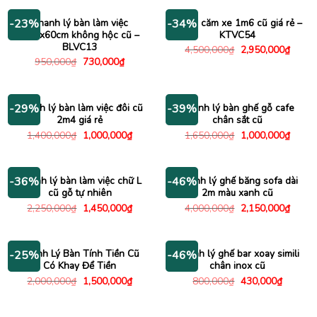
1,350,000₫.
là:
750,000₫.
là:
1,000,000₫.
650,000
Thanh lý bàn làm việc
Kệ tivi căm xe 1m6 cũ giá rẻ –
-23%
-34%
1m2x60cm không hộc cũ –
KTVC54
BLVC13
Giá
Giá
4,500,000
₫
2,950,000
₫
gốc
hiện
Giá
Giá
950,000
₫
730,000
₫
là:
tại
gốc
hiện
4,500,000₫.
là:
là:
tại
2,950
950,000₫.
là:
730,000₫.
Thanh lý bàn làm việc đôi cũ
Thanh lý bàn ghế gỗ cafe
-29%
-39%
2m4 giá rẻ
chân sắt cũ
Giá
Giá
Giá
Giá
1,400,000
₫
1,000,000
₫
1,650,000
₫
1,000,000
₫
gốc
hiện
gốc
hiện
là:
tại
là:
tại
1,400,000₫.
là:
1,650,000₫.
là:
1,000,000₫.
1,000
Thanh lý bàn làm việc chữ L
Thanh lý ghế băng sofa dài
-36%
-46%
cũ gỗ tự nhiên
2m màu xanh cũ
Giá
Giá
Giá
Giá
2,250,000
₫
1,450,000
₫
4,000,000
₫
2,150,000
₫
gốc
hiện
gốc
hiện
là:
tại
là:
tại
2,250,000₫.
là:
4,000,000₫.
là:
1,450,000₫.
2,150
Thanh Lý Bàn Tính Tiền Cũ
Thanh lý ghế bar xoay simili
-25%
-46%
Có Khay Để Tiền
chân inox cũ
Giá
Giá
Giá
Giá
2,000,000
₫
1,500,000
₫
800,000
₫
430,000
₫
gốc
hiện
gốc
hiện
là:
tại
là:
tại
2,000,000₫.
là:
800,000₫.
là: