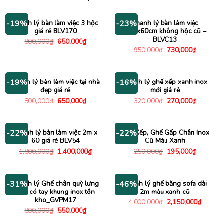
Thanh lý bàn làm việc 3 hộc
Thanh lý bàn làm việc
-19%
-23%
giá rẻ BLV170
1m2x60cm không hộc cũ –
BLVC13
Giá
Giá
800,000
₫
650,000
₫
gốc
hiện
Giá
Giá
950,000
₫
730,000
₫
là:
tại
gốc
hiện
800,000₫.
là:
là:
tại
650,000₫.
950,000₫.
là:
730,000
Thanh lý bàn làm việc tại nhà
Thanh lý ghế xếp xanh inox
-19%
-16%
đẹp giá rẻ
mới giá rẻ
Giá
Giá
Giá
Giá
800,000
₫
650,000
₫
320,000
₫
270,000
₫
gốc
hiện
gốc
hiện
là:
tại
là:
tại
800,000₫.
là:
320,000₫.
là:
650,000₫.
270,000
Thanh lý bàn làm việc 2m x
Ghế Xếp, Ghế Gấp Chân Inox
-22%
-22%
60 giá rẻ BLV54
Cũ Màu Xanh
Giá
Giá
Giá
Giá
1,800,000
₫
1,400,000
₫
250,000
₫
195,000
₫
gốc
hiện
gốc
hiện
là:
tại
là:
tại
1,800,000₫.
là:
250,000₫.
là:
1,400,000₫.
195,000
Thanh lý Ghế chân quỳ lưng
Thanh lý ghế băng sofa dài
-31%
-46%
lưới có tay khung inox tồn
2m màu xanh cũ
kho_GVPM17
Giá
Giá
4,000,000
₫
2,150,000
₫
gốc
hiện
Giá
Giá
800,000
₫
550,000
₫
là:
tại
gốc
hiện