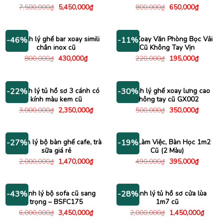
Giá
Giá
Giá
Giá
7,500,000
₫
5,450,000
₫
800,000
₫
650,000
₫
gốc
hiện
gốc
hiện
là:
tại
là:
tại
7,500,000₫.
là:
800,000₫.
là:
5,450,000₫.
650,000
Thanh lý ghế bar xoay simili
Ghế Xoay Văn Phòng Bọc Vải
-46%
-11%
chân inox cũ
Cũ Không Tay Vịn
Giá
Giá
Giá
Giá
800,000
₫
430,000
₫
220,000
₫
195,000
₫
gốc
hiện
gốc
hiện
là:
tại
là:
tại
800,000₫.
là:
220,000₫.
là:
430,000₫.
195,000
Thanh lý tủ hồ sơ 3 cánh có
Thanh lý ghế xoay lưng cao
-22%
-30%
kính màu kem cũ
không tay cũ GX002
Giá
Giá
Giá
Giá
3,000,000
₫
2,350,000
₫
500,000
₫
350,000
₫
gốc
hiện
gốc
hiện
là:
tại
là:
tại
3,000,000₫.
là:
500,000₫.
là:
2,350,000₫.
350,000
Thanh lý bộ bàn ghế cafe, trà
Bàn Làm Việc, Bàn Học 1m2
-27%
-19%
sữa giá rẻ
Cũ (2 Màu)
Giá
Giá
Giá
Giá
2,000,000
₫
1,470,000
₫
490,000
₫
395,000
₫
gốc
hiện
gốc
hiện
là:
tại
là:
tại
2,000,000₫.
là:
490,000₫.
là:
1,470,000₫.
395,000
Thanh lý bộ sofa cũ sang
Thanh lý tủ hồ sơ cửa lùa
-43%
-28%
trọng – BSFC175
1m7 cũ
Giá
Giá
Giá
Giá
6,000,000
₫
3,450,000
₫
2,000,000
₫
1,450,000
₫
gốc
hiện
gốc
hiện