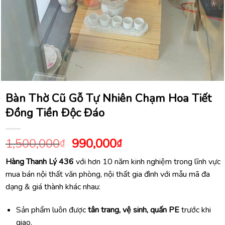
Bàn Thờ Cũ Gỗ Tự Nhiên Chạm Hoa Tiết
Đồng Tiền Độc Đáo
Giá
Giá
1,500,000
990,000
₫
₫
gốc
hiện
Hàng Thanh Lý 436
với hơn 10 năm kinh nghiệm trong lĩnh vực
là:
tại
mua bán nội thất văn phòng, nội thất gia đình với mẫu mã đa
1,500,000₫.
là:
dạng & giá thành khác nhau:
990,000₫.
Sản phẩm luôn được
tân trang, vệ sinh, quấn PE
trước khi
giao.