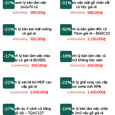
Thanh lý bàn làm việc
Bàn làm việc mặt gỗ chân sắt
-37%
-31%
1m2x70 cũ
có hộc giá rẻ
Giá
Giá
Giá
Giá
600,000
₫
380,000
₫
980,000
₫
680,000
₫
gốc
hiện
gốc
hiện
là:
tại
là:
tại
600,000₫.
là:
980,000₫.
là:
380,000₫.
680,000
Thanh lý bàn bar mặt vuông
Thanh lý bàn giám đốc cũ
-21%
-50%
cũ giá rẻ
1m4 x 70cm giá rẻ – BGDC10
Giá
Giá
Giá
Giá
700,000
₫
550,000
₫
4,300,000
₫
2,150,000
₫
gốc
hiện
gốc
hiện
là:
tại
là:
tại
700,000₫.
là:
4,300,000₫.
là:
550,000₫.
2,150
Thanh lý bàn làm việc màu
Thanh lý bàn làm việc cũ
-17%
-18%
nâu cũ giá rẻ BLV001
1m2 không hộc xám
Giá
Giá
Giá
Giá
1,150,000
₫
950,000
₫
550,000
₫
450,000
₫
gốc
hiện
gốc
hiện
là:
tại
là:
tại
1,150,000₫.
là:
550,000₫.
là:
950,000₫.
450,000
Thanh lý set kệ tivi MDF cao
Thanh lý ghế xoay cao cấp
-22%
-22%
cấp giá rẻ
bọc simili mới 99%
Giá
Giá
Giá
Giá
3,200,000
₫
2,500,000
₫
1,800,000
₫
1,400,000
₫
gốc
hiện
gốc
hiện
là:
tại
là:
tại
3,200,000₫.
là:
1,800,000₫.
là:
2,500,000₫.
1,400
Tủ quần áo 3 cánh cũ bằng
Thanh lý bàn làm việc chân
-27%
-19%
gỗ sồi – TQAC127
sắt 1m2 nâu gỗ giá rẻ