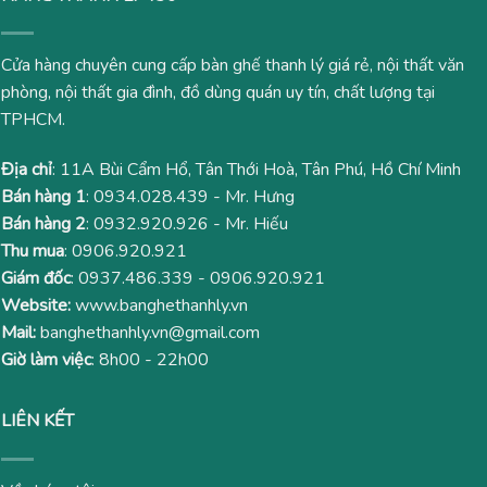
Cửa hàng chuyên cung cấp bàn ghế thanh lý giá rẻ, nội thất văn
phòng, nội thất gia đình, đồ dùng quán uy tín, chất lượng tại
TPHCM.
Địa chỉ
: 11A Bùi Cẩm Hổ, Tân Thới Hoà, Tân Phú, Hồ Chí Minh
Bán hàng 1
:
0934.028.439
- Mr. Hưng
Bán hàng 2
:
0932.920.926
- Mr. Hiếu
Thu mua
:
0906.920.921
Giám đốc
:
0937.486.339
-
0906.920.921
Website:
www.banghethanhly.vn
Mail:
banghethanhly.vn@gmail.com
Giờ làm việc
: 8h00 - 22h00
LIÊN KẾT