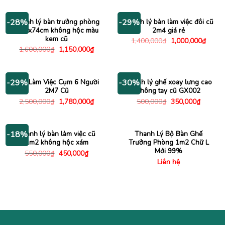
là:
tại
là:
tại
2,250,000₫.
là:
1,800,000₫.
là:
1,450,000₫.
1,400
Thanh lý bàn trưởng phòng
Thanh lý bàn làm việc đôi cũ
-28%
-29%
1m6x74cm không hộc màu
2m4 giá rẻ
kem cũ
Giá
Giá
1,400,000
₫
1,000,000
₫
gốc
hiện
Giá
Giá
1,600,000
₫
1,150,000
₫
là:
tại
gốc
hiện
1,400,000₫.
là:
là:
tại
1,000
1,600,000₫.
là:
1,150,000₫.
Bàn Làm Việc Cụm 6 Người
Thanh lý ghế xoay lưng cao
-29%
-30%
2M7 Cũ
không tay cũ GX002
Giá
Giá
Giá
Giá
2,500,000
₫
1,780,000
₫
500,000
₫
350,000
₫
gốc
hiện
gốc
hiện
là:
tại
là:
tại
2,500,000₫.
là:
500,000₫.
là:
1,780,000₫.
350,000
Thanh lý bàn làm việc cũ
Thanh Lý Bộ Bàn Ghế
-18%
1m2 không hộc xám
Trưởng Phòng 1m2 Chữ L
Mới 99%
Giá
Giá
550,000
₫
450,000
₫
gốc
hiện
Liên hệ
là:
tại
550,000₫.
là:
450,000₫.