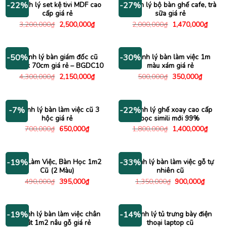
Thanh lý set kệ tivi MDF cao
Thanh lý bộ bàn ghế cafe, trà
-22%
-27%
cấp giá rẻ
sữa giá rẻ
Giá
Giá
Giá
Giá
3,200,000
₫
2,500,000
₫
2,000,000
₫
1,470,000
₫
gốc
hiện
gốc
hiện
là:
tại
là:
tại
3,200,000₫.
là:
2,000,000₫.
là:
2,500,000₫.
1,470
Thanh lý bàn giám đốc cũ
Thanh lý bàn làm việc 1m
-50%
-30%
1m4 x 70cm giá rẻ – BGDC10
màu xám giá rẻ
Giá
Giá
Giá
Giá
4,300,000
₫
2,150,000
₫
500,000
₫
350,000
₫
gốc
hiện
gốc
hiện
là:
tại
là:
tại
4,300,000₫.
là:
500,000₫.
là:
2,150,000₫.
350,000
Thanh lý bàn làm việc cũ 3
Thanh lý ghế xoay cao cấp
-7%
-22%
hộc giá rẻ
bọc simili mới 99%
Giá
Giá
Giá
Giá
700,000
₫
650,000
₫
1,800,000
₫
1,400,000
₫
gốc
hiện
gốc
hiện
là:
tại
là:
tại
700,000₫.
là:
1,800,000₫.
là:
650,000₫.
1,400
Bàn Làm Việc, Bàn Học 1m2
Thanh lý bàn làm việc gỗ tự
-19%
-33%
Cũ (2 Màu)
nhiên cũ
Giá
Giá
Giá
Giá
490,000
₫
395,000
₫
1,350,000
₫
900,000
₫
gốc
hiện
gốc
hiện
là:
tại
là:
tại
490,000₫.
là:
1,350,000₫.
là:
395,000₫.
900,00
Thanh lý bàn làm việc chân
Thanh lý tủ trưng bày điện
-19%
-14%
sắt 1m2 nâu gỗ giá rẻ
thoại laptop cũ