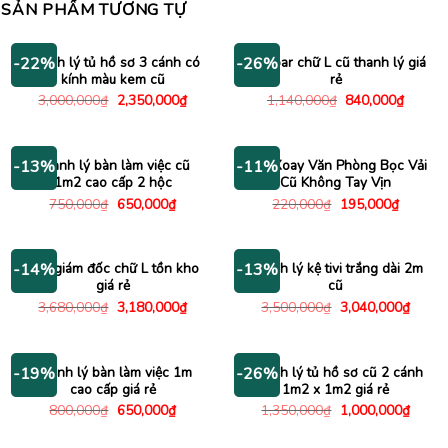
SẢN PHẨM TƯƠNG TỰ
Thanh lý tủ hồ sơ 3 cánh có
Bàn bar chữ L cũ thanh lý giá
-22%
-26%
kính màu kem cũ
rẻ
Giá
Giá
Giá
Giá
3,000,000
₫
2,350,000
₫
1,140,000
₫
840,000
₫
gốc
hiện
gốc
hiện
là:
tại
là:
tại
3,000,000₫.
là:
1,140,000₫.
là:
2,350,000₫.
840,00
Thanh lý bàn làm việc cũ
Ghế Xoay Văn Phòng Bọc Vải
-13%
-11%
1m2 cao cấp 2 hộc
Cũ Không Tay Vịn
Giá
Giá
Giá
Giá
750,000
₫
650,000
₫
220,000
₫
195,000
₫
gốc
hiện
gốc
hiện
là:
tại
là:
tại
750,000₫.
là:
220,000₫.
là:
650,000₫.
195,000
Bàn giám đốc chữ L tồn kho
Thanh lý kệ tivi trắng dài 2m
-14%
-13%
giá rẻ
cũ
Giá
Giá
Giá
Giá
3,680,000
₫
3,180,000
₫
3,500,000
₫
3,040,000
₫
gốc
hiện
gốc
hiện
là:
tại
là:
tại
3,680,000₫.
là:
3,500,000₫.
là:
3,180,000₫.
3,040
Thanh lý bàn làm việc 1m
Thanh lý tủ hồ sơ cũ 2 cánh
-19%
-26%
cao cấp giá rẻ
1m2 x 1m2 giá rẻ
Giá
Giá
Giá
Giá
800,000
₫
650,000
₫
1,350,000
₫
1,000,000
₫
gốc
hiện
gốc
hiện
là:
tại
là:
tại