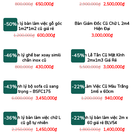
Giá
Giá
Giá
Giá
800,000
₫
650,000
₫
2,900,000
₫
2,500,000
₫
gốc
hiện
gốc
hiện
là:
tại
là:
tại
800,000₫.
là:
2,900,000₫.
là:
650,000₫.
2,500
Thanh lý bàn làm việc gỗ góc
Bàn Giám Đốc Cũ Chữ L 2m4
-50%
L 1m2*1m2 cũ giá rẻ
Hiện Đại
Giá
Giá
1,200,000
₫
600,000
₫
3,000,000
₫
gốc
hiện
là:
tại
1,200,000₫.
là:
600,000₫.
Thanh lý ghế bar xoay simili
Bàn Lễ Tân Cũ Mặt Kính
-46%
-45%
chân inox cũ
2mx1m3 Giá Rẻ
Giá
Giá
Giá
Giá
800,000
₫
430,000
₫
5,500,000
₫
3,000,000
₫
gốc
hiện
gốc
hiện
là:
tại
là:
tại
800,000₫.
là:
5,500,000₫.
là:
430,000₫.
3,000
Thanh lý bộ sofa cũ sang
Bàn Làm Việc Cũ Màu Trắng
-43%
-22%
trọng – BSFC175
1m6 x 60cm
Giá
Giá
Giá
Giá
6,000,000
₫
3,450,000
₫
1,200,000
₫
940,000
₫
gốc
hiện
gốc
hiện
là:
tại
là:
tại
6,000,000₫.
là:
1,200,000₫.
là:
3,450,000₫.
940,00
Thanh lý bàn làm việc chữ L
Thanh lý bàn làm việc 2m x
-36%
-22%
cũ gỗ tự nhiên
60 giá rẻ BLV54
Giá
Giá
Giá
Giá
2,250,000
₫
1,450,000
₫
1,800,000
₫
1,400,000
₫
gốc
hiện
gốc
hiện