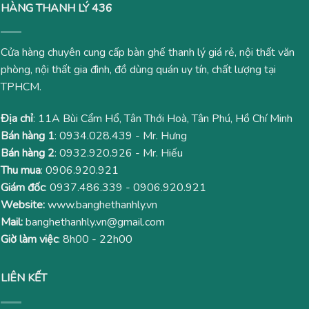
HÀNG THANH LÝ 436
Cửa hàng chuyên cung cấp bàn ghế thanh lý giá rẻ, nội thất văn
phòng, nội thất gia đình, đồ dùng quán uy tín, chất lượng tại
TPHCM.
Địa chỉ
: 11A Bùi Cẩm Hổ, Tân Thới Hoà, Tân Phú, Hồ Chí Minh
Bán hàng 1
:
0934.028.439
- Mr. Hưng
Bán hàng 2
:
0932.920.926
- Mr. Hiếu
Thu mua
:
0906.920.921
Giám đốc
:
0937.486.339
-
0906.920.921
Website:
www.banghethanhly.vn
Mail:
banghethanhly.vn@gmail.com
Giờ làm việc
: 8h00 - 22h00
LIÊN KẾT