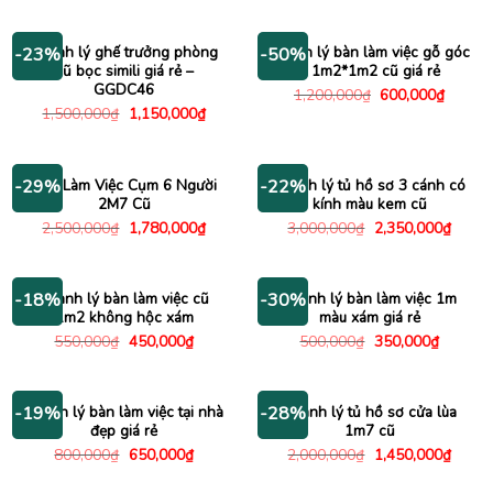
là:
tại
là:
tại
800,000₫.
là:
1,140,000₫.
là:
650,000₫.
840,00
Thanh lý ghế trưởng phòng
Thanh lý bàn làm việc gỗ góc
-23%
-50%
cũ bọc simili giá rẻ –
L 1m2*1m2 cũ giá rẻ
GGDC46
Giá
Giá
1,200,000
₫
600,000
₫
gốc
hiện
Giá
Giá
1,500,000
₫
1,150,000
₫
là:
tại
gốc
hiện
1,200,000₫.
là:
là:
tại
600,00
1,500,000₫.
là:
1,150,000₫.
Bàn Làm Việc Cụm 6 Người
Thanh lý tủ hồ sơ 3 cánh có
-29%
-22%
2M7 Cũ
kính màu kem cũ
Giá
Giá
Giá
Giá
2,500,000
₫
1,780,000
₫
3,000,000
₫
2,350,000
₫
gốc
hiện
gốc
hiện
là:
tại
là:
tại
2,500,000₫.
là:
3,000,000₫.
là:
1,780,000₫.
2,350
Thanh lý bàn làm việc cũ
Thanh lý bàn làm việc 1m
-18%
-30%
1m2 không hộc xám
màu xám giá rẻ
Giá
Giá
Giá
Giá
550,000
₫
450,000
₫
500,000
₫
350,000
₫
gốc
hiện
gốc
hiện
là:
tại
là:
tại
550,000₫.
là:
500,000₫.
là:
450,000₫.
350,000
Thanh lý bàn làm việc tại nhà
Thanh lý tủ hồ sơ cửa lùa
-19%
-28%
đẹp giá rẻ
1m7 cũ
Giá
Giá
Giá
Giá
800,000
₫
650,000
₫
2,000,000
₫
1,450,000
₫
gốc
hiện
gốc
hiện
là:
tại
là:
tại