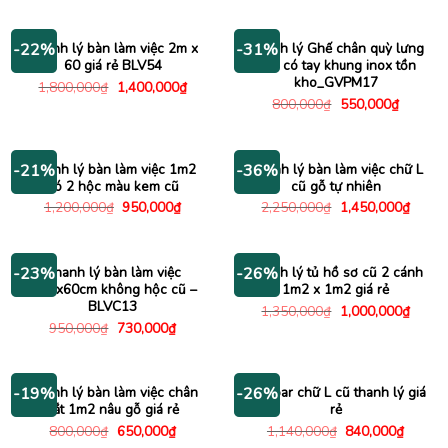
1,400,000₫.
là:
là:
tại
1,200
600,000₫.
là:
490,000₫.
Thanh lý bàn làm việc 2m x
Thanh lý Ghế chân quỳ lưng
-22%
-31%
60 giá rẻ BLV54
lưới có tay khung inox tồn
kho_GVPM17
Giá
Giá
1,800,000
₫
1,400,000
₫
gốc
hiện
Giá
Giá
800,000
₫
550,000
₫
là:
tại
gốc
hiện
1,800,000₫.
là:
là:
tại
1,400,000₫.
800,000₫.
là:
550,000
Thanh lý bàn làm việc 1m2
Thanh lý bàn làm việc chữ L
-21%
-36%
có 2 hộc màu kem cũ
cũ gỗ tự nhiên
Giá
Giá
Giá
Giá
1,200,000
₫
950,000
₫
2,250,000
₫
1,450,000
₫
gốc
hiện
gốc
hiện
là:
tại
là:
tại
1,200,000₫.
là:
2,250,000₫.
là:
950,000₫.
1,450
Thanh lý bàn làm việc
Thanh lý tủ hồ sơ cũ 2 cánh
-23%
-26%
1m2x60cm không hộc cũ –
1m2 x 1m2 giá rẻ
BLVC13
Giá
Giá
1,350,000
₫
1,000,000
₫
gốc
hiện
Giá
Giá
950,000
₫
730,000
₫
là:
tại
gốc
hiện
1,350,000₫.
là:
là:
tại
1,000
950,000₫.
là:
730,000₫.
Thanh lý bàn làm việc chân
Bàn bar chữ L cũ thanh lý giá
-19%
-26%
sắt 1m2 nâu gỗ giá rẻ
rẻ
Giá
Giá
Giá
Giá
800,000
₫
650,000
₫
1,140,000
₫
840,000
₫
gốc
hiện
gốc
hiện