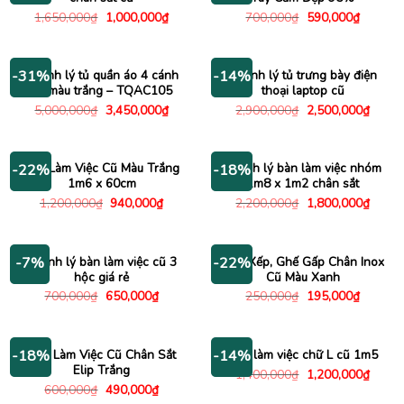
Giá
Giá
Giá
Giá
1,650,000
₫
1,000,000
₫
700,000
₫
590,000
₫
gốc
hiện
gốc
hiện
là:
tại
là:
tại
1,650,000₫.
là:
700,000₫.
là:
1,000,000₫.
590,000
Thanh lý tủ quần áo 4 cánh
Thanh lý tủ trưng bày điện
-31%
-14%
cũ màu trắng – TQAC105
thoại laptop cũ
Giá
Giá
Giá
Giá
5,000,000
₫
3,450,000
₫
2,900,000
₫
2,500,000
₫
gốc
hiện
gốc
hiện
là:
tại
là:
tại
5,000,000₫.
là:
2,900,000₫.
là:
3,450,000₫.
2,500
Bàn Làm Việc Cũ Màu Trắng
Thanh lý bàn làm việc nhóm
-22%
-18%
1m6 x 60cm
1m8 x 1m2 chân sắt
Giá
Giá
Giá
Giá
1,200,000
₫
940,000
₫
2,200,000
₫
1,800,000
₫
gốc
hiện
gốc
hiện
là:
tại
là:
tại
1,200,000₫.
là:
2,200,000₫.
là:
940,000₫.
1,800
Thanh lý bàn làm việc cũ 3
Ghế Xếp, Ghế Gấp Chân Inox
-7%
-22%
hộc giá rẻ
Cũ Màu Xanh
Giá
Giá
Giá
Giá
700,000
₫
650,000
₫
250,000
₫
195,000
₫
gốc
hiện
gốc
hiện
là:
tại
là:
tại
700,000₫.
là:
250,000₫.
là:
650,000₫.
195,000
Bàn Làm Việc Cũ Chân Sắt
Bàn làm việc chữ L cũ 1m5
-18%
-14%
Elip Trắng
Giá
Giá
1,400,000
₫
1,200,000
₫
gốc
hiện
Giá
Giá
600,000
₫
490,000
₫
là:
tại
gốc
hiện