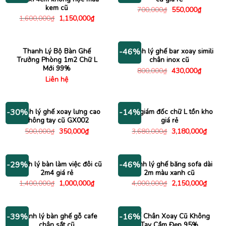
kem cũ
Giá
Giá
700,000
₫
550,000
₫
gốc
hiện
Giá
Giá
1,600,000
₫
1,150,000
₫
là:
tại
gốc
hiện
700,000₫.
là:
là:
tại
550,000
1,600,000₫.
là:
1,150,000₫.
Thanh Lý Bộ Bàn Ghế
Thanh lý ghế bar xoay simili
-46%
Trưởng Phòng 1m2 Chữ L
chân inox cũ
Mới 99%
Giá
Giá
800,000
₫
430,000
₫
gốc
hiện
Liên hệ
là:
tại
800,000₫.
là:
430,000
Thanh lý ghế xoay lưng cao
Bàn giám đốc chữ L tồn kho
-30%
-14%
không tay cũ GX002
giá rẻ
Giá
Giá
Giá
Giá
500,000
₫
350,000
₫
3,680,000
₫
3,180,000
₫
gốc
hiện
gốc
hiện
là:
tại
là:
tại
500,000₫.
là:
3,680,000₫.
là:
350,000₫.
3,180
Thanh lý bàn làm việc đôi cũ
Thanh lý ghế băng sofa dài
-29%
-46%
2m4 giá rẻ
2m màu xanh cũ
Giá
Giá
Giá
Giá
1,400,000
₫
1,000,000
₫
4,000,000
₫
2,150,000
₫
gốc
hiện
gốc
hiện
là:
tại
là:
tại
1,400,000₫.
là:
4,000,000₫.
là:
1,000,000₫.
2,150
Thanh lý bàn ghế gỗ cafe
Ghế Chân Xoay Cũ Không
-39%
-16%
chân sắt cũ
Tay Cầm Đẹp 95%