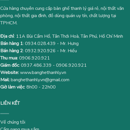
Cửa hàng chuyên cung cấp bàn ghế thanh lý giá rẻ, nội thất văn
phòng, nội thất gia đình, đồ dùng quán uy tín, chất lượng tại
TPHCM.
Địa chỉ
: 11A Bùi Cẩm Hổ, Tân Thới Hoà, Tân Phú, Hồ Chí Minh
Bán hàng 1
:
0934.028.439
- Mr. Hưng
Bán hàng 2
:
0932.920.926
- Mr. Hiếu
Thu mua
:
0906.920.921
Giám đốc
:
0937.486.339
-
0906.920.921
Website:
www.banghethanhly.vn
Mail:
banghethanhly.vn@gmail.com
Giờ làm việc
: 8h00 - 22h00
LIÊN KẾT
Về chúng tôi
Cẩm nang mua sắm