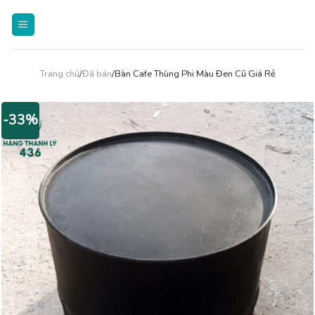
Skip
to
content
Trang chủ
/
Đã bán
/Bàn Cafe Thùng Phi Màu Đen Cũ Giá Rẻ
-33%