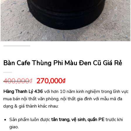
Bàn Cafe Thùng Phi Màu Đen Cũ Giá Rẻ
Giá
Giá
400,000
270,000
₫
₫
gốc
hiện
Hàng Thanh Lý 436
với hơn 10 năm kinh nghiệm trong lĩnh vực
là:
tại
mua bán nội thất văn phòng, nội thất gia đình với mẫu mã đa
400,000₫.
là:
dạng & giá thành khác nhau:
270,000₫.
Sản phẩm luôn được
tân trang, vệ sinh, quấn PE
trước khi
giao.