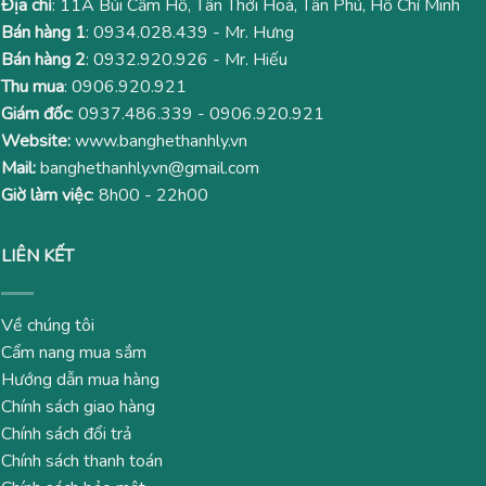
Địa chỉ
: 11A Bùi Cẩm Hổ, Tân Thới Hoà, Tân Phú, Hồ Chí Minh
Bán hàng 1
:
0934.028.439
- Mr. Hưng
Bán hàng 2
:
0932.920.926
- Mr. Hiếu
Thu mua
:
0906.920.921
Giám đốc
:
0937.486.339
-
0906.920.921
Website:
www.banghethanhly.vn
Mail:
banghethanhly.vn@gmail.com
Giờ làm việc
: 8h00 - 22h00
LIÊN KẾT
Về chúng tôi
Cẩm nang mua sắm
Hướng dẫn mua hàng
Chính sách giao hàng
Chính sách đổi trả
Chính sách thanh toán