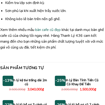
Kiểm tra lớp sơn định kỳ.
Sơn phủ lại khi xuất hiện trầy xước lớn.
Không kéo lê bàn trên nền gồ ghề.
Xem thêm nhiều mẫu
bàn cafe cũ đẹp
khác tại danh mục bàn ghế
cafe cũ của chúng tôi ngay nhé. Hàng Thanh Lý 436 cam kết
mang đến cho bạn những sản phẩm chất lượng tuyệt vời với mức
giá vô cùng ưu đãi, tiết kiệm chi phí.
SẢN PHẨM TƯƠNG TỰ
Thanh lý kệ tivi trắng dài 2m
Thanh Lý Bàn Tính Tiền Cũ
-13%
-25%
cũ
Có Khay Để Tiền
Giá
Giá
Giá
Giá
3,500,000
₫
3,040,000
₫
2,000,000
₫
1,500,000
₫
gốc
hiện
gốc
hiện
là:
tại
là:
tại
3,500,000₫.
là:
2,000,000₫.
là:
3,040,000₫.
1,500
Thanh lý tủ hồ sơ 3 cánh có
Thanh lý tủ hồ sơ cũ 2 cánh
-22%
-26%