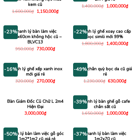
kem cũ
Giá
Giá
1,400,000
₫
1,000,000
₫
gốc
hiện
Giá
Giá
1,600,000
₫
1,150,000
₫
là:
tại
gốc
hiện
1,400,000₫.
là:
là:
tại
1,000
1,600,000₫.
là:
1,150,000₫.
Thanh lý bàn làm việc
Thanh lý ghế xoay cao cấp
-23%
-22%
1m2x60cm không hộc cũ –
bọc simili mới 99%
BLVC13
Giá
Giá
1,800,000
₫
1,400,000
₫
gốc
hiện
Giá
Giá
950,000
₫
730,000
₫
là:
tại
gốc
hiện
1,800,000₫.
là:
là:
tại
1,400
950,000₫.
là:
730,000₫.
Thanh lý ghế xếp xanh inox
Ghế chân quỳ bọc da cũ giá
-16%
-49%
mới giá rẻ
rẻ
Giá
Giá
Giá
Giá
320,000
₫
270,000
₫
1,230,000
₫
630,000
₫
gốc
hiện
gốc
hiện
là:
tại
là:
tại
320,000₫.
là:
1,230,000₫.
là:
270,000₫.
630,00
Bàn Giám Đốc Cũ Chữ L 2m4
Thanh lý bàn ghế gỗ cafe
-39%
Hiện Đại
chân sắt cũ
Giá
Giá
3,000,000
₫
1,650,000
₫
1,000,000
₫
gốc
hiện
là:
tại
1,650,000₫.
là:
1,000
Thanh lý bàn làm việc gỗ góc
Thanh lý bàn làm việc
-50%
-37%
L 1m2*1m2 cũ giá rẻ
1m2x70 cũ