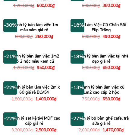
Giá
Giá
Giá
Giá
1,200,000
₫
600,000
₫
600,000
₫
380,000
₫
gốc
hiện
gốc
hiện
là:
tại
là:
tại
1,200,000₫.
là:
600,000₫.
là:
600,000₫.
380,000
Thanh lý bàn làm việc 1m
Bàn Làm Việc Cũ Chân Sắt
-30%
-18%
màu xám giá rẻ
Elip Trắng
Giá
Giá
Giá
Giá
500,000
₫
350,000
₫
600,000
₫
490,000
₫
gốc
hiện
gốc
hiện
là:
tại
là:
tại
500,000₫.
là:
600,000₫.
là:
350,000₫.
490,000
Thanh lý bàn làm việc 1m2
Thanh lý bàn làm việc tại nhà
-21%
-19%
có 2 hộc màu kem cũ
đẹp giá rẻ
Giá
Giá
Giá
Giá
1,200,000
₫
950,000
₫
800,000
₫
650,000
₫
gốc
hiện
gốc
hiện
là:
tại
là:
tại
1,200,000₫.
là:
800,000₫.
là:
950,000₫.
650,000
Thanh lý bàn làm việc 2m x
Thanh lý bàn làm việc cũ
-22%
-13%
60 giá rẻ BLV54
1m2 cao cấp 2 hộc
Giá
Giá
Giá
Giá
1,800,000
₫
1,400,000
₫
750,000
₫
650,000
₫
gốc
hiện
gốc
hiện
là:
tại
là:
tại
1,800,000₫.
là:
750,000₫.
là:
1,400,000₫.
650,000
Thanh lý set kệ tivi MDF cao
Thanh lý bộ bàn ghế cafe, trà
-22%
-27%
cấp giá rẻ
sữa giá rẻ
Giá
Giá
Giá
Giá
3,200,000
₫
2,500,000
₫
2,000,000
₫
1,470,000
₫
gốc
hiện
gốc
hiện