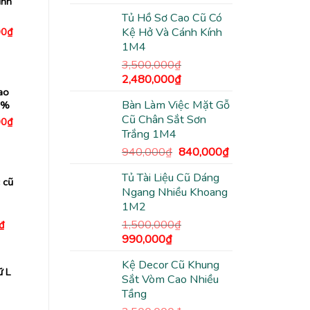
ính
gốc
hiện
Tủ Hồ Sơ Cao Cũ Có
là:
tại
Giá
Kệ Hở Và Cánh Kính
00
₫
3,500,000₫.
là:
hiện
1M4
2,480,000₫.
tại
0₫.
là:
3,500,000
₫
3,000,000₫.
Giá
Giá
2,480,000
₫
ao
gốc
hiện
Bàn Làm Việc Mặt Gỗ
9%
là:
tại
Cũ Chân Sắt Sơn
Giá
3,500,000₫.
là:
00
₫
hiện
Trắng 1M4
2,480,000₫.
tại
0₫.
là:
Giá
Giá
940,000
₫
840,000
₫
1,400,000₫.
gốc
hiện
Tủ Tài Liệu Cũ Dáng
là:
tại
 cũ
Ngang Nhiều Khoang
940,000₫.
là:
1M2
840,000₫.
1,500,000
₫
Giá
₫
hiện
Giá
Giá
990,000
₫
tại
gốc
hiện
₫.
là:
650,000₫.
Kệ Decor Cũ Khung
là:
tại
ữ L
Sắt Vòm Cao Nhiều
1,500,000₫.
là:
Tầng
990,000₫.