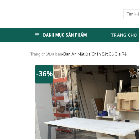
Skip
to
Tìm
kiếm:
content
DANH MỤC SẢN PHẨM
TRANG CHỦ
Trang chủ
/
Đã bán
/Bàn Ăn Mặt Đá Chân Sắt Cũ Giá Rẻ
-36%