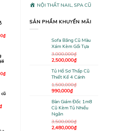
hiện
NỘI THẤT NAIL, SPA CŨ
tại
₫.
là:
650,000₫.
SẢN PHẨM KHUYẾN MÃI
ỗ
Giá
00
₫
hiện
Sofa Băng Cũ Màu
tại
Xám Kèm Gối Tựa
0₫.
là:
1,000,000₫.
3,000,000
₫
g
Giá
Giá
2,500,000
₫
iá
gốc
hiện
Tủ Hồ Sơ Thấp Cũ
là:
tại
Giá
00
₫
Thiết Kế 4 Cánh
hiện
3,000,000₫.
là:
tại
2,500,000₫.
1,500,000
₫
0₫.
là:
1,150,000₫.
Giá
Giá
990,000
₫
 cũ
gốc
hiện
Bàn Giám Đốc 1m8
là:
tại
Giá
₫
Cũ Kèm Tủ Nhiều
1,500,000₫.
là:
hiện
Ngăn
tại
990,000₫.
₫.
là:
3,500,000
₫
650,000₫.
Giá
Giá
2,480,000
₫