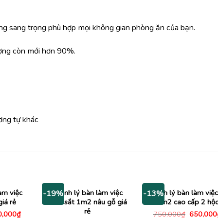
g sang trọng phù hợp mọi không gian phòng ăn của bạn.
ượng còn mới hơn 90%.
ơng tự khác
àm việc
Thanh lý bàn làm việc
Thanh lý bàn làm việc
-19%
-13%
iá rẻ
chân sắt 1m2 nâu gỗ giá
1m2 cao cấp 2 hộ
rẻ
Giá
Giá
0,000
₫
750,000
₫
650,000