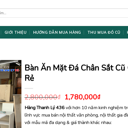
GIỚI THIỆU
HƯỚNG DẪN MUA HÀNG
THU MUA ĐỒ CŨ
Bàn Ăn Mặt Đá Chân Sắt Cũ 
Rẻ
Giá
Giá
2,800,000
1,780,000
₫
₫
gốc
hiện
Hàng Thanh Lý 436
với hơn 10 năm kinh nghiệm t
là:
tại
lĩnh vực mua bán nội thất văn phòng, nội thất gia đ
2,800,000₫.
là:
1,780,0
với mẫu mã đa dạng & giá thành khác nhau: