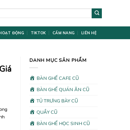
HOẠT ĐỘNG
TIKTOK
CẨM NANG
LIÊN HỆ
DANH MỤC SẢN PHẨM
Giá
BÀN GHẾ CAFE CŨ
BÀN GHẾ QUÁN ĂN CŨ
TỦ TRƯNG BÀY CŨ
rong
QUẦY CŨ
ình
BÀN GHẾ HỌC SINH CŨ
00₫.