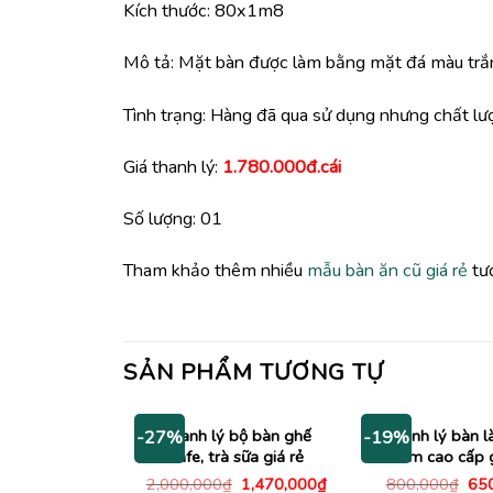
Kích thước: 80x1m8
Mô tả: Mặt bàn được làm bằng mặt đá màu trắn
Tình trạng: Hàng đã qua sử dụng nhưng chất l
Giá thanh lý:
1.780.000đ.cái
Số lượng: 01
Tham khảo thêm nhiều
mẫu bàn ăn cũ giá rẻ
tư
SẢN PHẨM TƯƠNG TỰ
Thanh lý bộ bàn ghế
Thanh lý bàn l
-27%
-19%
cafe, trà sữa giá rẻ
1m cao cấp g
Giá
Giá
Giá
2,000,000
₫
1,470,000
₫
800,000
₫
65