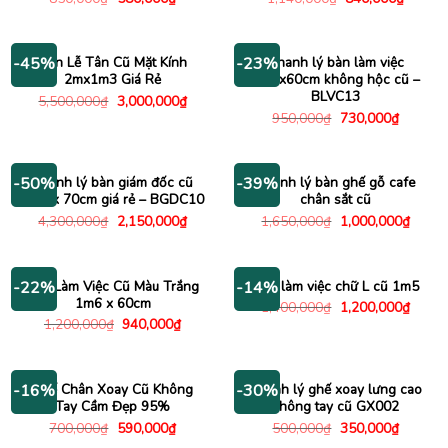
gốc
hiện
gốc
hiện
là:
tại
là:
tại
850,000₫.
là:
1,140,000₫.
là:
580,000₫.
840,00
Bàn Lễ Tân Cũ Mặt Kính
Thanh lý bàn làm việc
-45%
-23%
2mx1m3 Giá Rẻ
1m2x60cm không hộc cũ –
BLVC13
Giá
Giá
5,500,000
₫
3,000,000
₫
gốc
hiện
Giá
Giá
950,000
₫
730,000
₫
là:
tại
gốc
hiện
5,500,000₫.
là:
là:
tại
3,000,000₫.
950,000₫.
là:
730,000
Thanh lý bàn giám đốc cũ
Thanh lý bàn ghế gỗ cafe
-50%
-39%
1m4 x 70cm giá rẻ – BGDC10
chân sắt cũ
Giá
Giá
Giá
Giá
4,300,000
₫
2,150,000
₫
1,650,000
₫
1,000,000
₫
gốc
hiện
gốc
hiện
là:
tại
là:
tại
4,300,000₫.
là:
1,650,000₫.
là:
2,150,000₫.
1,000
Bàn Làm Việc Cũ Màu Trắng
Bàn làm việc chữ L cũ 1m5
-22%
-14%
1m6 x 60cm
Giá
Giá
1,400,000
₫
1,200,000
₫
gốc
hiện
Giá
Giá
1,200,000
₫
940,000
₫
là:
tại
gốc
hiện
1,400,000₫.
là:
là:
tại
1,200
1,200,000₫.
là:
940,000₫.
Ghế Chân Xoay Cũ Không
Thanh lý ghế xoay lưng cao
-16%
-30%
Tay Cầm Đẹp 95%
không tay cũ GX002
Giá
Giá
Giá
Giá
700,000
₫
590,000
₫
500,000
₫
350,000
₫
gốc
hiện
gốc
hiện