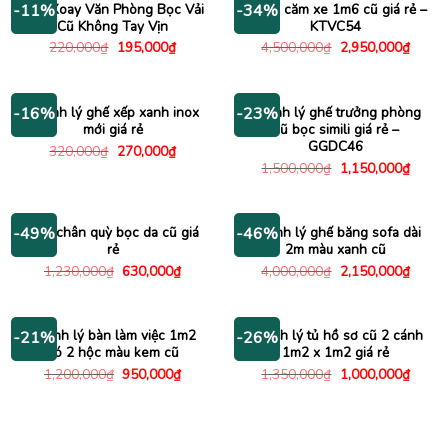
Ghế Xoay Văn Phòng Bọc Vải
Kệ tivi căm xe 1m6 cũ giá rẻ –
-11%
-34%
Cũ Không Tay Vịn
KTVC54
Giá
Giá
Giá
Giá
220,000
₫
195,000
₫
4,500,000
₫
2,950,000
₫
gốc
hiện
gốc
hiện
là:
tại
là:
tại
220,000₫.
là:
4,500,000₫.
là:
195,000₫.
2,950
Thanh lý ghế xếp xanh inox
Thanh lý ghế trưởng phòng
-16%
-23%
mới giá rẻ
cũ bọc simili giá rẻ –
GGDC46
Giá
Giá
320,000
₫
270,000
₫
gốc
hiện
Giá
Giá
1,500,000
₫
1,150,000
₫
là:
tại
gốc
hiện
320,000₫.
là:
là:
tại
270,000₫.
1,500,000₫.
là:
1,150
Ghế chân quỳ bọc da cũ giá
Thanh lý ghế băng sofa dài
-49%
-46%
rẻ
2m màu xanh cũ
Giá
Giá
Giá
Giá
1,230,000
₫
630,000
₫
4,000,000
₫
2,150,000
₫
gốc
hiện
gốc
hiện
là:
tại
là:
tại
1,230,000₫.
là:
4,000,000₫.
là:
630,000₫.
2,150
Thanh lý bàn làm việc 1m2
Thanh lý tủ hồ sơ cũ 2 cánh
-21%
-26%
có 2 hộc màu kem cũ
1m2 x 1m2 giá rẻ
Giá
Giá
Giá
Giá
1,200,000
₫
950,000
₫
1,350,000
₫
1,000,000
₫
gốc
hiện
gốc
hiện
là:
tại
là:
tại
1,200,000₫.
là:
1,350,000₫.
là:
950,000₫.
1,000