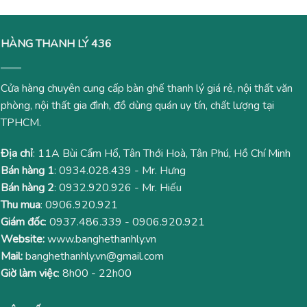
HÀNG THANH LÝ 436
Cửa hàng chuyên cung cấp bàn ghế thanh lý giá rẻ, nội thất văn
phòng, nội thất gia đình, đồ dùng quán uy tín, chất lượng tại
TPHCM.
Địa chỉ
: 11A Bùi Cẩm Hổ, Tân Thới Hoà, Tân Phú, Hồ Chí Minh
Bán hàng 1
:
0934.028.439
- Mr. Hưng
Bán hàng 2
:
0932.920.926
- Mr. Hiếu
Thu mua
:
0906.920.921
Giám đốc
:
0937.486.339
-
0906.920.921
Website:
www.banghethanhly.vn
Mail:
banghethanhly.vn@gmail.com
Giờ làm việc
: 8h00 - 22h00