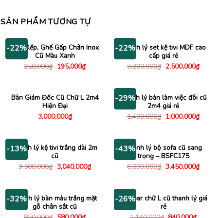
SẢN PHẨM TƯƠNG TỰ
Ghế Xếp, Ghế Gấp Chân Inox
Thanh lý set kệ tivi MDF cao
-22%
-22%
Cũ Màu Xanh
cấp giá rẻ
Giá
Giá
Giá
Giá
250,000
₫
195,000
₫
3,200,000
₫
2,500,000
₫
gốc
hiện
gốc
hiện
là:
tại
là:
tại
250,000₫.
là:
3,200,000₫.
là:
195,000₫.
2,500
Bàn Giám Đốc Cũ Chữ L 2m4
Thanh lý bàn làm việc đôi cũ
-29%
Hiện Đại
2m4 giá rẻ
Giá
Giá
3,000,000
₫
1,400,000
₫
1,000,000
₫
gốc
hiện
là:
tại
1,400,000₫.
là:
1,000
Thanh lý kệ tivi trắng dài 2m
Thanh lý bộ sofa cũ sang
-13%
-43%
cũ
trọng – BSFC175
Giá
Giá
Giá
Giá
3,500,000
₫
3,040,000
₫
6,000,000
₫
3,450,000
₫
gốc
hiện
gốc
hiện
là:
tại
là:
tại
3,500,000₫.
là:
6,000,000₫.
là:
3,040,000₫.
3,450
Thanh lý bàn màu trắng mặt
Bàn bar chữ L cũ thanh lý giá
-32%
-26%
gỗ chân sắt cũ
rẻ
Giá
Giá
Giá
Giá
850,000
₫
580,000
₫
1,140,000
₫
840,000
₫