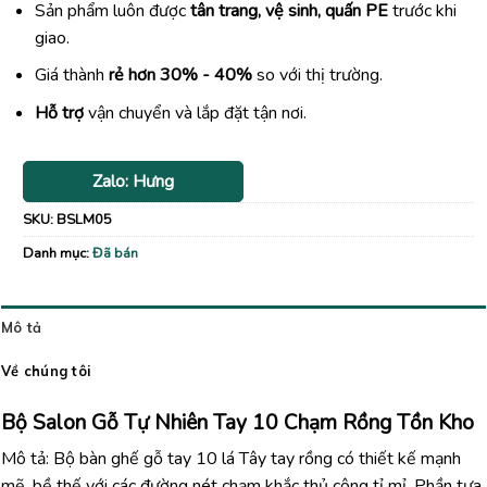
Sản phẩm luôn được
tân trang, vệ sinh, quấn PE
trước khi
giao.
Giá thành
rẻ hơn 30% - 40%
so với thị trường.
Hỗ trợ
vận chuyển và lắp đặt tận nơi.
Zalo: Hưng
SKU:
BSLM05
Danh mục:
Đã bán
Mô tả
Về chúng tôi
Bộ Salon Gỗ Tự Nhiên Tay 10 Chạm Rồng Tồn Kho
Mô tả: Bộ bàn ghế gỗ tay 10 lá Tây tay rồng có thiết kế mạnh
mẽ, bề thế với các đường nét chạm khắc thủ công tỉ mỉ. Phần tựa