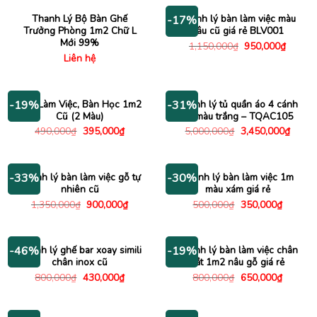
520,000₫.
là:
750,000₫.
là:
390,000₫.
650,000
Thanh Lý Bộ Bàn Ghế
Thanh lý bàn làm việc màu
-17%
Trưởng Phòng 1m2 Chữ L
nâu cũ giá rẻ BLV001
Mới 99%
Giá
Giá
1,150,000
₫
950,000
₫
gốc
hiện
Liên hệ
là:
tại
1,150,000₫.
là:
950,00
Bàn Làm Việc, Bàn Học 1m2
Thanh lý tủ quần áo 4 cánh
-19%
-31%
Cũ (2 Màu)
cũ màu trắng – TQAC105
Giá
Giá
Giá
Giá
490,000
₫
395,000
₫
5,000,000
₫
3,450,000
₫
gốc
hiện
gốc
hiện
là:
tại
là:
tại
490,000₫.
là:
5,000,000₫.
là:
395,000₫.
3,450
Thanh lý bàn làm việc gỗ tự
Thanh lý bàn làm việc 1m
-33%
-30%
nhiên cũ
màu xám giá rẻ
Giá
Giá
Giá
Giá
1,350,000
₫
900,000
₫
500,000
₫
350,000
₫
gốc
hiện
gốc
hiện
là:
tại
là:
tại
1,350,000₫.
là:
500,000₫.
là:
900,000₫.
350,000
Thanh lý ghế bar xoay simili
Thanh lý bàn làm việc chân
-46%
-19%
chân inox cũ
sắt 1m2 nâu gỗ giá rẻ
Giá
Giá
Giá
Giá
800,000
₫
430,000
₫
800,000
₫
650,000
₫
gốc
hiện
gốc
hiện
là:
tại
là:
tại
800,000₫.
là:
800,000₫.
là:
430,000₫.
650,000