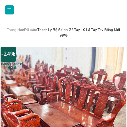
Skip
to
content
Trang chủ
/
Đã bán
/Thanh Lý Bộ Salon Gỗ Tay 10 Lá Tây Tay Rồng Mới
99%
-24%