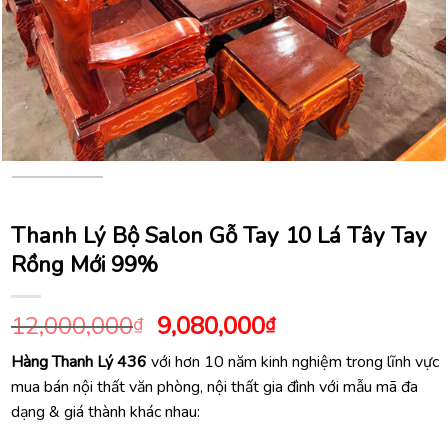
Thanh Lý Bộ Salon Gỗ Tay 10 Lá Tây Tay
Rồng Mới 99%
Giá
Giá
12,000,000
9,080,000
₫
₫
gốc
hiện
Hàng Thanh Lý 436
với hơn 10 năm kinh nghiệm trong lĩnh vực
là:
tại
mua bán nội thất văn phòng, nội thất gia đình với mẫu mã đa
12,000,000₫.
là:
dạng & giá thành khác nhau:
9,080,000₫.