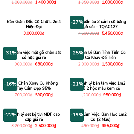
Giá
Giá
Giá
Giá
1,800,000
₫
1,400,000
₫
1,350,000
₫
1,000,000
₫
gốc
hiện
gốc
hiện
là:
tại
là:
tại
1,800,000₫.
là:
1,350,000₫.
là:
1,400,000₫.
1,000
Bàn Giám Đốc Cũ Chữ L 2m4
Tủ quần áo 3 cánh cũ bằng
-27%
Hiện Đại
gỗ sồi – TQAC127
Giá
Giá
3,000,000
₫
7,500,000
₫
5,450,000
₫
gốc
hiện
là:
tại
7,500,000₫.
là:
5,450
Bàn làm việc mặt gỗ chân sắt
Thanh Lý Bàn Tính Tiền Cũ
-31%
-25%
có hộc giá rẻ
Có Khay Để Tiền
Giá
Giá
Giá
Giá
980,000
₫
680,000
₫
2,000,000
₫
1,500,000
₫
gốc
hiện
gốc
hiện
là:
tại
là:
tại
980,000₫.
là:
2,000,000₫.
là:
680,000₫.
1,500
Ghế Chân Xoay Cũ Không
Thanh lý bàn làm việc 1m2
-16%
-21%
Tay Cầm Đẹp 95%
có 2 hộc màu kem cũ
Giá
Giá
Giá
Giá
700,000
₫
590,000
₫
1,200,000
₫
950,000
₫
gốc
hiện
gốc
hiện
là:
tại
là:
tại
700,000₫.
là:
1,200,000₫.
là:
590,000₫.
950,00
Thanh lý set kệ tivi MDF cao
Bàn Làm Việc, Bàn Học 1m2
-22%
-19%
cấp giá rẻ
Cũ (2 Màu)
Giá
Giá
Giá
Giá
3,200,000
₫
2,500,000
₫
490,000
₫
395,000
₫
gốc
hiện
gốc
hiện
là:
tại
là:
tại