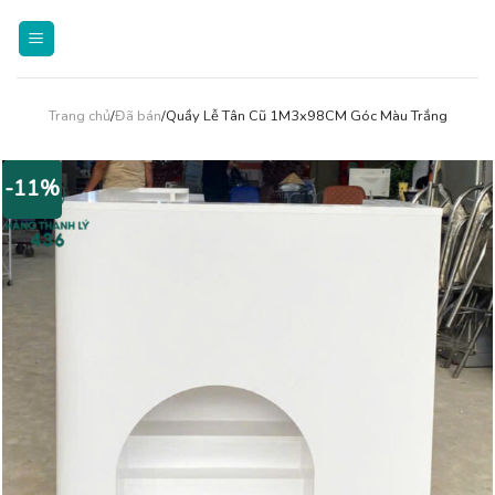
Skip
to
content
Trang chủ
/
Đã bán
/Quầy Lễ Tân Cũ 1M3x98CM Góc Màu Trắng
-11%