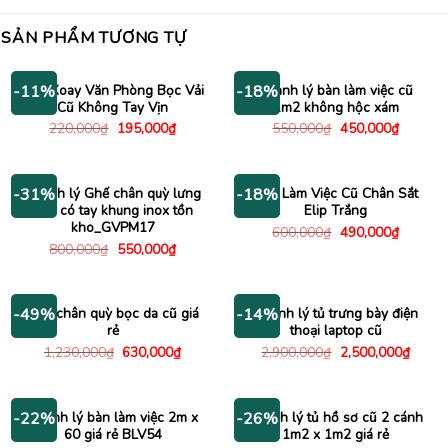
SẢN PHẨM TƯƠNG TỰ
Ghế Xoay Văn Phòng Bọc Vải
Thanh lý bàn làm việc cũ
-11%
-18%
Cũ Không Tay Vịn
1m2 không hộc xám
Giá
Giá
Giá
Giá
220,000
₫
195,000
₫
550,000
₫
450,000
₫
gốc
hiện
gốc
hiện
là:
tại
là:
tại
220,000₫.
là:
550,000₫.
là:
195,000₫.
450,000
Thanh lý Ghế chân quỳ lưng
Bàn Làm Việc Cũ Chân Sắt
-31%
-18%
lưới có tay khung inox tồn
Elip Trắng
kho_GVPM17
Giá
Giá
600,000
₫
490,000
₫
gốc
hiện
Giá
Giá
800,000
₫
550,000
₫
là:
tại
gốc
hiện
600,000₫.
là:
là:
tại
490,000
800,000₫.
là:
550,000₫.
Ghế chân quỳ bọc da cũ giá
Thanh lý tủ trưng bày điện
-49%
-14%
rẻ
thoại laptop cũ
Giá
Giá
Giá
Giá
1,230,000
₫
630,000
₫
2,900,000
₫
2,500,000
₫
gốc
hiện
gốc
hiện
là:
tại
là:
tại
1,230,000₫.
là:
2,900,000₫.
là:
630,000₫.
2,500
Thanh lý bàn làm việc 2m x
Thanh lý tủ hồ sơ cũ 2 cánh
-22%
-26%
60 giá rẻ BLV54
1m2 x 1m2 giá rẻ