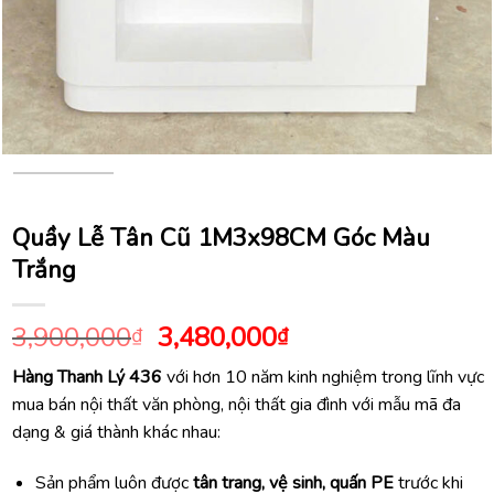
Quầy Lễ Tân Cũ 1M3x98CM Góc Màu
Trắng
Giá
Giá
3,900,000
3,480,000
₫
₫
gốc
hiện
Hàng Thanh Lý 436
với hơn 10 năm kinh nghiệm trong lĩnh vực
là:
tại
mua bán nội thất văn phòng, nội thất gia đình với mẫu mã đa
3,900,000₫.
là:
dạng & giá thành khác nhau:
3,480,000₫.
Sản phẩm luôn được
tân trang, vệ sinh, quấn PE
trước khi