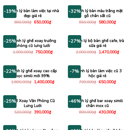
3,200,000₫.
là:
490,000₫.
là:
2,500,000₫.
395,000
Thanh lý bàn làm việc tại nhà
Thanh lý bàn màu trắng mặt
-19%
-32%
đẹp giá rẻ
gỗ chân sắt cũ
Giá
Giá
Giá
Giá
800,000
₫
650,000
₫
850,000
₫
580,000
₫
gốc
hiện
gốc
hiện
là:
tại
là:
tại
800,000₫.
là:
850,000₫.
là:
650,000₫.
580,000
Thanh lý ghế xoay trưởng
Thanh lý bộ bàn ghế cafe, trà
-25%
-27%
phòng cũ lưng lưới
sữa giá rẻ
Giá
Giá
Giá
Giá
1,000,000
₫
750,000
₫
2,000,000
₫
1,470,000
₫
gốc
hiện
gốc
hiện
là:
tại
là:
tại
1,000,000₫.
là:
2,000,000₫.
là:
750,000₫.
1,470
Thanh lý ghế xoay cao cấp
Thanh lý bàn làm việc cũ 3
-22%
-7%
bọc simili mới 99%
hộc giá rẻ
Giá
Giá
Giá
Giá
1,800,000
₫
1,400,000
₫
700,000
₫
650,000
₫
gốc
hiện
gốc
hiện
là:
tại
là:
tại
1,800,000₫.
là:
700,000₫.
là:
1,400,000₫.
650,000
Ghế Xoay Văn Phòng Cũ
Thanh lý ghế bar xoay simili
-25%
-46%
Lưng Lưới
chân inox cũ
Giá
Giá
Giá
Giá
520,000
₫
390,000
₫
800,000
₫
430,000
₫
gốc
hiện
gốc
hiện
là:
tại
là:
tại
520,000₫.
là:
800,000₫.
là:
390,000₫.
430,000