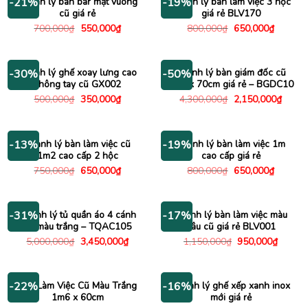
Thanh lý bàn bar mặt vuông
Thanh lý bàn làm việc 3 hộc
-21%
-19%
cũ giá rẻ
giá rẻ BLV170
Giá
Giá
Giá
Giá
700,000
₫
550,000
₫
800,000
₫
650,000
₫
gốc
hiện
gốc
hiện
là:
tại
là:
tại
700,000₫.
là:
800,000₫.
là:
550,000₫.
650,000
Thanh lý ghế xoay lưng cao
Thanh lý bàn giám đốc cũ
-30%
-50%
không tay cũ GX002
1m4 x 70cm giá rẻ – BGDC10
Giá
Giá
Giá
Giá
500,000
₫
350,000
₫
4,300,000
₫
2,150,000
₫
gốc
hiện
gốc
hiện
là:
tại
là:
tại
500,000₫.
là:
4,300,000₫.
là:
350,000₫.
2,150
Thanh lý bàn làm việc cũ
Thanh lý bàn làm việc 1m
-13%
-19%
1m2 cao cấp 2 hộc
cao cấp giá rẻ
Giá
Giá
Giá
Giá
750,000
₫
650,000
₫
800,000
₫
650,000
₫
gốc
hiện
gốc
hiện
là:
tại
là:
tại
750,000₫.
là:
800,000₫.
là:
650,000₫.
650,000
Thanh lý tủ quần áo 4 cánh
Thanh lý bàn làm việc màu
-31%
-17%
cũ màu trắng – TQAC105
nâu cũ giá rẻ BLV001
Giá
Giá
Giá
Giá
5,000,000
₫
3,450,000
₫
1,150,000
₫
950,000
₫
gốc
hiện
gốc
hiện
là:
tại
là:
tại
5,000,000₫.
là:
1,150,000₫.
là:
3,450,000₫.
950,00
Bàn Làm Việc Cũ Màu Trắng
Thanh lý ghế xếp xanh inox
-22%
-16%
1m6 x 60cm
mới giá rẻ