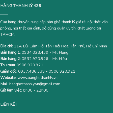
HÀNG THANH LÝ 436
Cửa hàng chuyên cung cấp bàn ghế thanh lý giá rẻ, nội thất văn
phòng, nội thất gia đình, đồ dùng quán uy tín, chất lượng tại
TPHCM.
Địa chỉ
: 11A Bùi Cẩm Hổ, Tân Thới Hoà, Tân Phú, Hồ Chí Minh
Bán hàng 1
:
0934.028.439
- Mr. Hưng
Bán hàng 2
:
0932.920.926
- Mr. Hiếu
Thu mua
:
0906.920.921
Giám đốc
:
0937.486.339
-
0906.920.921
Website:
www.banghethanhly.vn
Mail:
banghethanhly.vn@gmail.com
Giờ làm việc
: 8h00 - 22h00
LIÊN KẾT