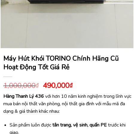
Máy Hút Khói TORINO Chính Hãng Cũ
Hoạt Động Tốt Giá Rẻ
Giá
Giá
1,000,000
490,000
₫
₫
gốc
hiện
Hàng Thanh Lý 436
với hơn 10 năm kinh nghiệm trong lĩnh vực
là:
tại
mua bán nội thất văn phòng, nội thất gia đình với mẫu mã đa
1,000,000₫.
là:
dạng & giá thành khác nhau:
490,000₫.
Sản phẩm luôn được
tân trang, vệ sinh, quấn PE
trước khi
giao.