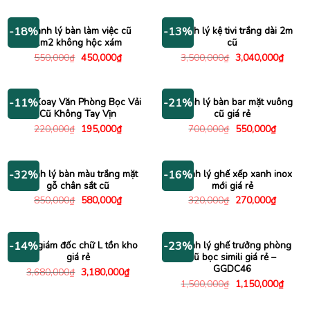
là:
tại
là:
tại
750,000₫.
là:
1,140,000₫.
là:
650,000₫.
840,00
Thanh lý bàn làm việc cũ
Thanh lý kệ tivi trắng dài 2m
-18%
-13%
1m2 không hộc xám
cũ
Giá
Giá
Giá
Giá
550,000
₫
450,000
₫
3,500,000
₫
3,040,000
₫
gốc
hiện
gốc
hiện
là:
tại
là:
tại
550,000₫.
là:
3,500,000₫.
là:
450,000₫.
3,040
Ghế Xoay Văn Phòng Bọc Vải
Thanh lý bàn bar mặt vuông
-11%
-21%
Cũ Không Tay Vịn
cũ giá rẻ
Giá
Giá
Giá
Giá
220,000
₫
195,000
₫
700,000
₫
550,000
₫
gốc
hiện
gốc
hiện
là:
tại
là:
tại
220,000₫.
là:
700,000₫.
là:
195,000₫.
550,000
Thanh lý bàn màu trắng mặt
Thanh lý ghế xếp xanh inox
-32%
-16%
gỗ chân sắt cũ
mới giá rẻ
Giá
Giá
Giá
Giá
850,000
₫
580,000
₫
320,000
₫
270,000
₫
gốc
hiện
gốc
hiện
là:
tại
là:
tại
850,000₫.
là:
320,000₫.
là:
580,000₫.
270,000
Bàn giám đốc chữ L tồn kho
Thanh lý ghế trưởng phòng
-14%
-23%
giá rẻ
cũ bọc simili giá rẻ –
GGDC46
Giá
Giá
3,680,000
₫
3,180,000
₫
gốc
hiện
Giá
Giá
1,500,000
₫
1,150,000
₫
là:
tại
gốc
hiện
3,680,000₫.
là:
là:
tại
3,180,000₫.