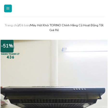
Skip
to
content
Trang chủ
/
Đã bán
/Máy Hút Khói TORINO Chính Hãng Cũ Hoạt Động Tốt
Giá Rẻ
-51%