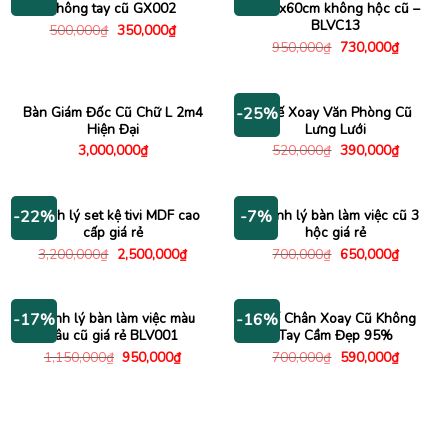
không tay cũ GX002
1m2x60cm không hộc cũ –
BLVC13
Giá
Giá
500,000
₫
350,000
₫
gốc
hiện
Giá
Giá
950,000
₫
730,000
₫
là:
tại
gốc
hiện
500,000₫.
là:
là:
tại
350,000₫.
950,000₫.
là:
730,000
Bàn Giám Đốc Cũ Chữ L 2m4
Ghế Xoay Văn Phòng Cũ
-25%
Hiện Đại
Lưng Lưới
Giá
Giá
3,000,000
₫
520,000
₫
390,000
₫
gốc
hiện
là:
tại
520,000₫.
là:
390,000
Thanh lý set kệ tivi MDF cao
Thanh lý bàn làm việc cũ 3
-22%
-7%
cấp giá rẻ
hộc giá rẻ
Giá
Giá
Giá
Giá
3,200,000
₫
2,500,000
₫
700,000
₫
650,000
₫
gốc
hiện
gốc
hiện
là:
tại
là:
tại
3,200,000₫.
là:
700,000₫.
là:
2,500,000₫.
650,000
Thanh lý bàn làm việc màu
Ghế Chân Xoay Cũ Không
-17%
-16%
nâu cũ giá rẻ BLV001
Tay Cầm Đẹp 95%
Giá
Giá
Giá
Giá
1,150,000
₫
950,000
₫
700,000
₫
590,000
₫
gốc
hiện
gốc
hiện
là:
tại
là:
tại
1,150,000₫.
là:
700,000₫.
là:
950,000₫.
590,000