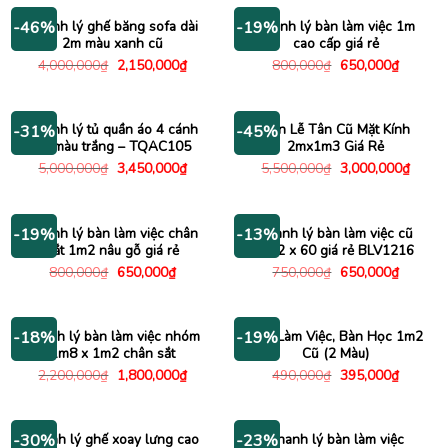
1,500,000₫.
là:
1,150
Thanh lý ghế băng sofa dài
Thanh lý bàn làm việc 1m
-46%
-19%
2m màu xanh cũ
cao cấp giá rẻ
Giá
Giá
Giá
Giá
4,000,000
₫
2,150,000
₫
800,000
₫
650,000
₫
gốc
hiện
gốc
hiện
là:
tại
là:
tại
4,000,000₫.
là:
800,000₫.
là:
2,150,000₫.
650,000
Thanh lý tủ quần áo 4 cánh
Bàn Lễ Tân Cũ Mặt Kính
-31%
-45%
cũ màu trắng – TQAC105
2mx1m3 Giá Rẻ
Giá
Giá
Giá
Giá
5,000,000
₫
3,450,000
₫
5,500,000
₫
3,000,000
₫
gốc
hiện
gốc
hiện
là:
tại
là:
tại
5,000,000₫.
là:
5,500,000₫.
là:
3,450,000₫.
3,000
Thanh lý bàn làm việc chân
Thanh lý bàn làm việc cũ
-19%
-13%
sắt 1m2 nâu gỗ giá rẻ
1m2 x 60 giá rẻ BLV1216
Giá
Giá
Giá
Giá
800,000
₫
650,000
₫
750,000
₫
650,000
₫
gốc
hiện
gốc
hiện
là:
tại
là:
tại
800,000₫.
là:
750,000₫.
là:
650,000₫.
650,000
Thanh lý bàn làm việc nhóm
Bàn Làm Việc, Bàn Học 1m2
-18%
-19%
1m8 x 1m2 chân sắt
Cũ (2 Màu)
Giá
Giá
Giá
Giá
2,200,000
₫
1,800,000
₫
490,000
₫
395,000
₫
gốc
hiện
gốc
hiện
là:
tại
là:
tại
2,200,000₫.
là:
490,000₫.
là:
1,800,000₫.
395,000
Thanh lý ghế xoay lưng cao
Thanh lý bàn làm việc
-30%
-23%