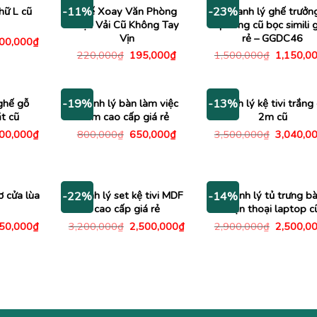
590,000₫.
hữ L cũ
Ghế Xoay Văn Phòng
Thanh lý ghế trưởn
-11%
-23%
Bọc Vải Cũ Không Tay
phòng cũ bọc simili g
Vịn
rẻ – GGDC46
Giá
200,000
₫
c
hiện
Giá
Giá
Giá
220,000
₫
195,000
₫
1,500,000
₫
1,150,0
tại
gốc
hiện
gốc
00,000₫.
là:
là:
tại
là:
1,200,000₫.
220,000₫.
là:
1,500,00
195,000₫.
ghế gỗ
Thanh lý bàn làm việc
Thanh lý kệ tivi trắng
-19%
-13%
t cũ
1m cao cấp giá rẻ
2m cũ
Giá
Giá
Giá
Giá
000,000
₫
800,000
₫
650,000
₫
3,500,000
₫
3,040,0
c
hiện
gốc
hiện
gốc
tại
là:
tại
là:
50,000₫.
là:
800,000₫.
là:
3,500,00
1,000,000₫.
650,000₫.
ơ cửa lùa
Thanh lý set kệ tivi MDF
Thanh lý tủ trưng b
-22%
-14%
cao cấp giá rẻ
điện thoại laptop c
Giá
Giá
Giá
Giá
450,000
₫
3,200,000
₫
2,500,000
₫
2,900,000
₫
2,500,0
c
hiện
gốc
hiện
gốc
tại
là:
tại
là:
00,000₫.
là:
3,200,000₫.
là:
2,900,00
1,450,000₫.
2,500,000₫.