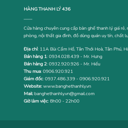
HÀNG THANH LÝ 436
Cửa hàng chuyên cung cấp bàn ghế thanh lý giá rẻ, 
phòng, nội thất gia đình, đồ dùng quán uy tín, chất
Địa chỉ
: 11A Bùi Cẩm Hổ, Tân Thới Hoà, Tân Phú, H
Bán hàng 1
:
0934.028.439
- Mr. Hưng
Bán hàng 2
:
0932.920.926
- Mr. Hiếu
Thu mua
:
0906.920.921
Giám đốc
:
0937.486.339
-
0906.920.921
Website:
www.banghethanhly.vn
Mail:
banghethanhly.vn@gmail.com
Giờ làm việc
: 8h00 - 22h00