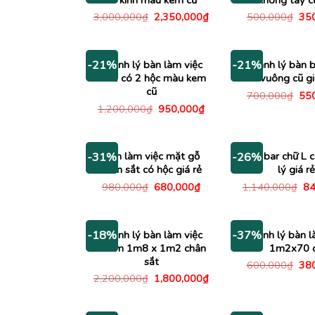
Giá
Giá
Giá
3,000,000
₫
2,350,000
₫
500,000
₫
35
gốc
hiện
gố
là:
tại
là:
3,000,000₫.
là:
500
2,350,000₫.
Thanh lý bàn làm việc
Thanh lý bàn 
-21%
-21%
1m2 có 2 hộc màu kem
vuông cũ gi
cũ
Giá
700,000
₫
55
gố
Giá
Giá
1,200,000
₫
950,000
₫
là:
gốc
hiện
700
là:
tại
1,200,000₫.
là:
950,000₫.
Bàn làm việc mặt gỗ
Bàn bar chữ L 
-31%
-26%
chân sắt có hộc giá rẻ
lý giá rẻ
Giá
Giá
Gi
980,000
₫
680,000
₫
1,140,000
₫
84
gốc
hiện
gố
là:
tại
là:
980,000₫.
là:
1,
680,000₫.
Thanh lý bàn làm việc
Thanh lý bàn l
-18%
-37%
nhóm 1m8 x 1m2 chân
1m2x70 
sắt
Giá
600,000
₫
38
gố
Giá
Giá
2,200,000
₫
1,800,000
₫
là:
gốc
hiện
600
là:
tại
2,200,000₫.
là: