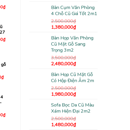
gốc
hiện
Giá
00
₫
Bàn Cụm Văn Phòng
là:
tại
hiện
4 Chỗ Cũ Giá Tốt 2m1
1,200,000₫.
là:
tại
0₫.
là:
940,000₫.
2,500,000
₫
3,450,000₫.
Giá
Giá
cũ
1,380,000
₫
127
gốc
hiện
Bàn Họp Văn Phòng
là:
tại
Giá
00
₫
hiện
Cũ Mặt Gỗ Sang
2,500,000₫.
là:
tại
Trọng 3m2
1,380,000₫.
0₫.
là:
5,450,000₫.
3,500,000
₫
Giá
Giá
2,480,000
₫
 gỗ
gốc
hiện
Bàn Họp Cũ Mặt Gỗ
là:
tại
Giá
0
₫
Có Hộp Điện Âm 2m
hiện
3,500,000₫.
là:
tại
2,480,000₫.
2,500,000
₫
00₫.
là:
900,000₫.
Giá
Giá
1,980,000
₫
 4
gốc
hiện
–
Sofa Bọc Da Cũ Màu
là:
tại
Xám Hiện Đại 2m2
2,500,000₫.
là:
Giá
00
₫
1,980,000₫.
2,500,000
₫
hiện
tại
Giá
Giá
1,480,000
₫
0₫.
là: