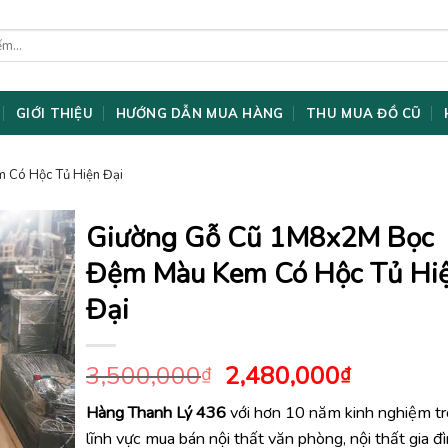
GIỚI THIỆU
HƯỚNG DẪN MUA HÀNG
THU MUA ĐỒ CŨ
 Có Hộc Tủ Hiện Đại
Giường Gỗ Cũ 1M8x2M Bọc
Đệm Màu Kem Có Hộc Tủ Hi
Đại
Giá
Giá
3,500,000
2,480,000
₫
₫
gốc
hiện
Hàng Thanh Lý 436
với hơn 10 năm kinh nghiệm t
là:
tại
lĩnh vực mua bán nội thất văn phòng, nội thất gia đ
3,500,000₫.
là: