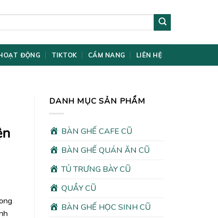
HOẠT ĐỘNG
TIKTOK
CẨM NANG
LIÊN HỆ
DANH MỤC SẢN PHẨM
ện
BÀN GHẾ CAFE CŨ
BÀN GHẾ QUÁN ĂN CŨ
TỦ TRƯNG BÀY CŨ
QUẦY CŨ
rong
BÀN GHẾ HỌC SINH CŨ
ình