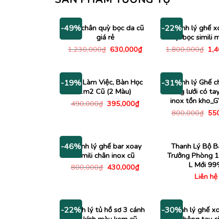
Ghế chân quỳ bọc da cũ
Thanh lý ghế x
-49%
-22%
giá rẻ
cấp bọc simili
Giá
Giá
Giá
1,230,000
₫
630,000
₫
1,800,000
₫
1,
gốc
hiện
gố
là:
tại
là:
1,230,000₫.
là:
1,8
630,000₫.
Bàn Làm Việc, Bàn Học
Thanh lý Ghế c
-19%
-31%
1m2 Cũ (2 Màu)
lưng lưới có ta
inox tồn kho
Giá
Giá
490,000
₫
395,000
₫
gốc
hiện
Giá
800,000
₫
55
là:
tại
gố
490,000₫.
là:
là:
395,000₫.
800
Thanh lý ghế bar xoay
Thanh Lý Bộ B
-46%
simili chân inox cũ
Trưởng Phòng 
L Mới 9
Giá
Giá
800,000
₫
430,000
₫
gốc
hiện
Liên hệ
là:
tại
800,000₫.
là:
430,000₫.
Thanh lý tủ hồ sơ 3 cánh
Thanh lý ghế x
-22%
-30%
có kính màu kem cũ
cao không tay 