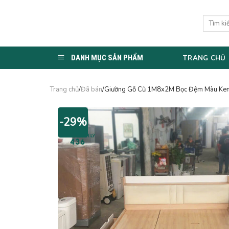
Skip
to
Tìm
kiếm:
content
DANH MỤC SẢN PHẨM
TRANG CHỦ
Trang chủ
/
Đã bán
/Giường Gỗ Cũ 1M8x2M Bọc Đệm Màu Kem
-29%