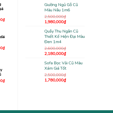
gốc
hiện
3,450,000₫.
g
Giường Ngủ Gỗ Cũ
là:
tại
iá
Màu Nâu 1m6
2,500,000₫.
là:
1,480,000₫.
2,500,000
₫
Giá
00
₫
Giá
Giá
1,980,000
₫
hiện
tại
gốc
hiện
0₫.
là:
Quầy Thu Ngân Cũ
là:
tại
1,150,000₫.
Thiết Kế Hiện Đại Màu
 dài
2,500,000₫.
là:
Đen 1m4
1,980,000₫.
Giá
00
₫
2,600,000
₫
hiện
Giá
Giá
2,180,000
₫
tại
0₫.
là:
gốc
hiện
3,040,000₫.
Sofa Bọc Vải Cũ Màu
là:
tại
Xám Giá Tốt
2,600,000₫.
là:
ày
2,180,000₫.
ũ
2,500,000
₫
Giá
Giá
1,780,000
₫
Giá
00
₫
hiện
gốc
hiện
tại
là:
tại
0₫.
là:
2,500,000₫.
2,500,000₫.
là:
1,780,000₫.