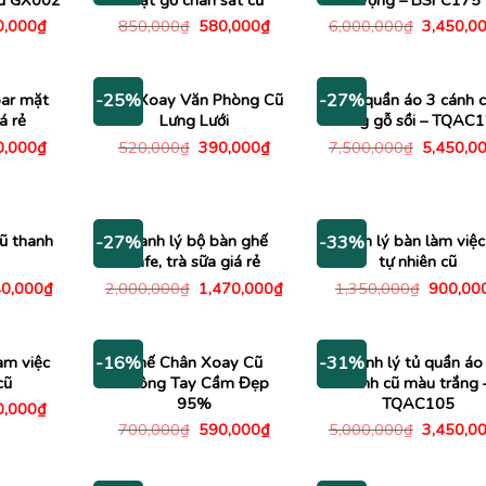
Giá
Giá
Giá
Giá
0,000
₫
850,000
₫
580,000
₫
6,000,000
₫
3,450,0
c
hiện
gốc
hiện
gốc
tại
là:
tại
là:
,000₫.
là:
850,000₫.
là:
6,000,00
350,000₫.
580,000₫.
bar mặt
Ghế Xoay Văn Phòng Cũ
Tủ quần áo 3 cánh 
-25%
-27%
á rẻ
Lưng Lưới
bằng gỗ sồi – TQAC
Giá
Giá
Giá
Giá
0,000
₫
520,000
₫
390,000
₫
7,500,000
₫
5,450,0
c
hiện
gốc
hiện
gốc
tại
là:
tại
là:
,000₫.
là:
520,000₫.
là:
7,500,00
550,000₫.
390,000₫.
cũ thanh
Thanh lý bộ bàn ghế
Thanh lý bàn làm việc
-27%
-33%
cafe, trà sữa giá rẻ
tự nhiên cũ
á
Giá
Giá
Giá
Giá
0,000
₫
2,000,000
₫
1,470,000
₫
1,350,000
₫
900,00
c
hiện
gốc
hiện
gốc
tại
là:
tại
là:
140,000₫.
là:
2,000,000₫.
là:
1,350,0
840,000₫.
1,470,000₫.
àm việc
Ghế Chân Xoay Cũ
Thanh lý tủ quần áo
-16%
-31%
cũ
Không Tay Cầm Đẹp
cánh cũ màu trắng 
95%
TQAC105
Giá
0,000
₫
c
hiện
Giá
Giá
Giá
700,000
₫
590,000
₫
5,000,000
₫
3,450,0
tại
gốc
hiện
gốc
,000₫.
là:
là:
tại
là:
380,000₫.
700,000₫.
là:
5,000,00