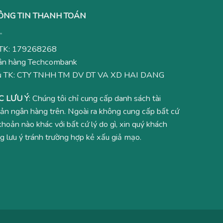
ÔNG TIN THANH TOÁN
TK: 179268268
n hàng Techcombank
ủ TK: CTY TNHH TM DV DT VA XD HAI DANG
C LƯU Ý
: Chúng tôi chỉ cung cấp danh sách tài
ản ngân hàng trên. Ngoài ra không cung cấp bất cứ
 khoản nào khác với bất cứ lý do gì, xin quý khách
g lưu ý tránh trường hợp kẻ xấu giả mạo.