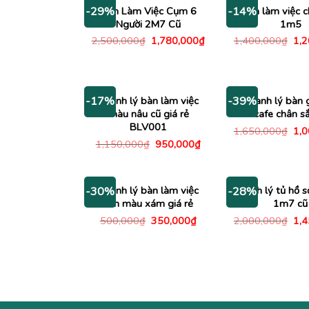
1,800,000₫.
Bàn Làm Việc Cụm 6
Bàn làm việc c
-29%
-14%
Người 2M7 Cũ
1m5
Giá
Giá
Giá
2,500,000
₫
1,780,000
₫
1,400,000
₫
1,
gốc
hiện
gố
là:
tại
là:
2,500,000₫.
là:
1,4
1,780,000₫.
Thanh lý bàn làm việc
Thanh lý bàn 
-17%
-39%
màu nâu cũ giá rẻ
cafe chân sắ
BLV001
Giá
1,650,000
₫
1,
gố
Giá
Giá
1,150,000
₫
950,000
₫
là:
gốc
hiện
1,6
là:
tại
1,150,000₫.
là:
950,000₫.
Thanh lý bàn làm việc
Thanh lý tủ hồ s
-30%
-28%
1m màu xám giá rẻ
1m7 cũ
Giá
Giá
Giá
500,000
₫
350,000
₫
2,000,000
₫
1,
gốc
hiện
gố
là:
tại
là:
500,000₫.
là:
2,0
350,000₫.