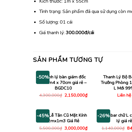
Kích thước: 1m x 55cm
Tình trạng: Sản phẩm đã qua sử dụng còn 
Số lượng: 01 cái
Giá thanh lý:
300.000đ/cái
SẢN PHẨM TƯƠNG TỰ
Thanh lý bàn giám đốc
Thanh Lý Bộ B
-50%
cũ 1m4 x 70cm giá rẻ –
Trưởng Phòng 
BGDC10
L Mới 9
Giá
Giá
4,300,000
₫
2,150,000
₫
Liên hệ
gốc
hiện
là:
tại
4,300,000₫.
là:
2,150,000₫.
Bàn Lễ Tân Cũ Mặt Kính
Bàn bar chữ L 
-45%
-26%
2mx1m3 Giá Rẻ
lý giá rẻ
Giá
Giá
Gi
5,500,000
₫
3,000,000
₫
1,140,000
₫
84
gốc
hiện
gố