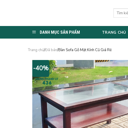
Skip
to
Tìm
kiếm:
content
DANH MỤC SẢN PHẨM
TRANG CHỦ
Trang chủ
/
Đã bán
/Bàn Sofa Gỗ Mặt Kính Cũ Giá Rẻ
-40%