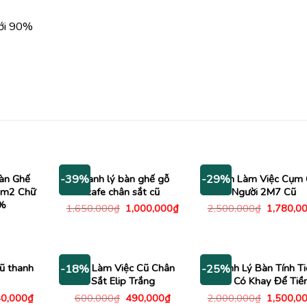
mới 90%
àn Ghế
Thanh lý bàn ghế gỗ
Bàn Làm Việc Cụm 
-39%
-29%
1m2 Chữ
cafe chân sắt cũ
Người 2M7 Cũ
9%
Giá
Giá
Giá
1,650,000
₫
1,000,000
₫
2,500,000
₫
1,780,0
gốc
hiện
gốc
là:
tại
là:
1,650,000₫.
là:
2,500,00
1,000,000₫.
cũ thanh
Bàn Làm Việc Cũ Chân
Thanh Lý Bàn Tính Ti
-18%
-25%
Sắt Elip Trắng
Cũ Có Khay Để Tiề
á
Giá
Giá
Giá
Giá
0,000
₫
600,000
₫
490,000
₫
2,000,000
₫
1,500,0
c
hiện
gốc
hiện
gốc