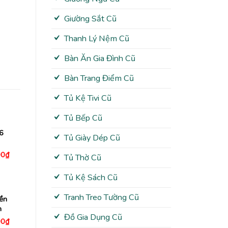
Giường Sắt Cũ
Thanh Lý Nệm Cũ
Bàn Ăn Gia Đình Cũ
Bàn Trang Điểm Cũ
Tủ Kệ Tivi Cũ
Tủ Bếp Cũ
6
Tủ Giày Dép Cũ
Giá
00
₫
Tủ Thờ Cũ
hiện
tại
0₫.
là:
Tủ Kệ Sách Cũ
1,780,000₫.
Tranh Treo Tường Cũ
ền
n
Đồ Gia Dụng Cũ
Giá
00
₫
hiện