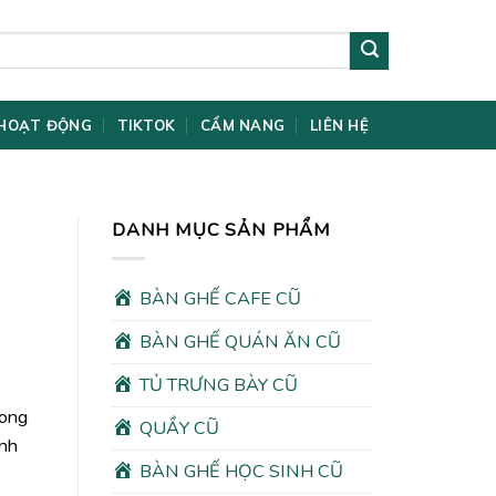
HOẠT ĐỘNG
TIKTOK
CẨM NANG
LIÊN HỆ
DANH MỤC SẢN PHẨM
BÀN GHẾ CAFE CŨ
BÀN GHẾ QUÁN ĂN CŨ
TỦ TRƯNG BÀY CŨ
rong
QUẦY CŨ
ình
BÀN GHẾ HỌC SINH CŨ