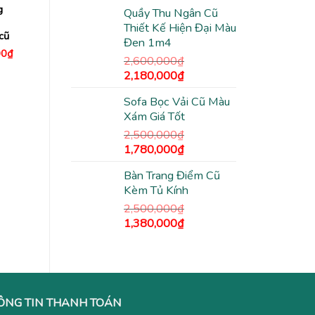
gốc
hiện
g
Quầy Thu Ngân Cũ
là:
tại
Thiết Kế Hiện Đại Màu
2,500,000₫.
là:
cũ
Đen 1m4
1,980,000₫.
Giá
00
₫
2,600,000
₫
hiện
tại
Giá
Giá
2,180,000
₫
0₫.
là:
gốc
hiện
1,150,000₫.
Sofa Bọc Vải Cũ Màu
là:
tại
Xám Giá Tốt
2,600,000₫.
là:
2,180,000₫.
2,500,000
₫
Giá
Giá
1,780,000
₫
gốc
hiện
Bàn Trang Điểm Cũ
là:
tại
Kèm Tủ Kính
2,500,000₫.
là:
1,780,000₫.
2,500,000
₫
Giá
Giá
1,380,000
₫
gốc
hiện
là:
tại
2,500,000₫.
là:
1,380,000₫.
ÔNG TIN THANH TOÁN