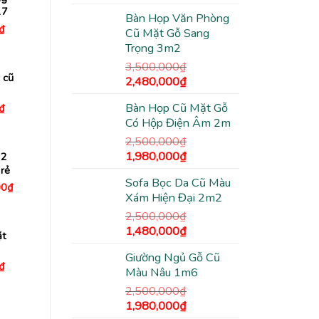
gốc
hiện
17
Bàn Họp Văn Phòng
là:
tại
Giá
₫
Cũ Mặt Gỗ Sang
2,500,000₫.
là:
hiện
Trọng 3m2
tại
1,380,000₫.
₫.
là:
3,500,000
₫
550,000₫.
 cũ
Giá
Giá
2,480,000
₫
gốc
hiện
Bàn Họp Cũ Mặt Gỗ
Giá
₫
là:
tại
hiện
Có Hộp Điện Âm 2m
3,500,000₫.
là:
tại
₫.
là:
2,480,000₫.
2,500,000
₫
650,000₫.
Giá
Giá
1,980,000
₫
 2
gốc
hiện
rẻ
Sofa Bọc Da Cũ Màu
là:
tại
Giá
00
₫
hiện
Xám Hiện Đại 2m2
2,500,000₫.
là:
tại
1,980,000₫.
2,500,000
₫
0₫.
là:
1,000,000₫.
Giá
Giá
1,480,000
₫
ặt
gốc
hiện
Giường Ngủ Gỗ Cũ
là:
tại
Giá
₫
Màu Nâu 1m6
2,500,000₫.
là:
hiện
tại
1,480,000₫.
2,500,000
₫
₫.
là:
Giá
Giá
1,980,000
₫
550,000₫.