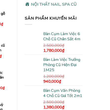
tại
NỘI THẤT NAIL, SPA CŨ
0₫.
là:
1,500,000₫.
 gỗ
SẢN PHẨM KHUYẾN MÃI
Giá
0
₫
hiện
tại
Bàn Cụm Làm Việc 6
00₫.
là:
900,000₫.
Chỗ Cũ Chân Sắt 4m
2,500,000
₫
 cũ
Giá
Giá
m
1,780,000
₫
gốc
hiện
Giá
₫
hiện
Bàn Làm Việc Trưởng
là:
tại
tại
Phòng Cũ Hiện Đại
2,500,000₫.
là:
₫.
là:
450,000₫.
1M25
1,780,000₫.
ệc
1,200,000
₫
ân
Giá
Giá
940,000
₫
gốc
hiện
Giá
00
₫
Bàn Cụm Văn Phòng
hiện
là:
tại
tại
4 Chỗ Cũ Giá Tốt 2m1
1,200,000₫.
là:
0₫.
là:
1,800,000₫.
940,000₫.
2,500,000
₫
uỳ
Giá
Giá
1,380,000
₫
ng