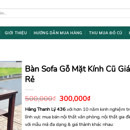
GIỚI THIỆU
HƯỚNG DẪN MUA HÀNG
THU MUA ĐỒ CŨ
Bàn Sofa Gỗ Mặt Kính Cũ Giá
Rẻ
Giá
Giá
500,000
300,000
₫
₫
gốc
hiện
Hàng Thanh Lý 436
với hơn 10 năm kinh nghiệm t
là:
tại
lĩnh vực mua bán nội thất văn phòng, nội thất gia đ
500,000₫.
là:
300,000₫.
với mẫu mã đa dạng & giá thành khác nhau: