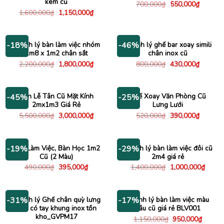
kem cũ
Giá
Giá
700,000
₫
550,000
₫
gốc
hiện
Giá
Giá
1,600,000
₫
1,150,000
₫
là:
tại
gốc
hiện
700,000₫.
là:
là:
tại
550,000
1,600,000₫.
là:
1,150,000₫.
Thanh lý bàn làm việc nhóm
Thanh lý ghế bar xoay simili
-18%
-46%
1m8 x 1m2 chân sắt
chân inox cũ
Giá
Giá
Giá
Giá
2,200,000
₫
1,800,000
₫
800,000
₫
430,000
₫
gốc
hiện
gốc
hiện
là:
tại
là:
tại
2,200,000₫.
là:
800,000₫.
là:
1,800,000₫.
430,000
Bàn Lễ Tân Cũ Mặt Kính
Ghế Xoay Văn Phòng Cũ
-45%
-25%
2mx1m3 Giá Rẻ
Lưng Lưới
Giá
Giá
Giá
Giá
5,500,000
₫
3,000,000
₫
520,000
₫
390,000
₫
gốc
hiện
gốc
hiện
là:
tại
là:
tại
5,500,000₫.
là:
520,000₫.
là:
3,000,000₫.
390,000
Bàn Làm Việc, Bàn Học 1m2
Thanh lý bàn làm việc đôi cũ
-19%
-29%
Cũ (2 Màu)
2m4 giá rẻ
Giá
Giá
Giá
Giá
490,000
₫
395,000
₫
1,400,000
₫
1,000,000
₫
gốc
hiện
gốc
hiện
là:
tại
là:
tại
490,000₫.
là:
1,400,000₫.
là:
395,000₫.
1,000
Thanh lý Ghế chân quỳ lưng
Thanh lý bàn làm việc màu
-31%
-17%
lưới có tay khung inox tồn
nâu cũ giá rẻ BLV001
kho_GVPM17
Giá
Giá
1,150,000
₫
950,000
₫