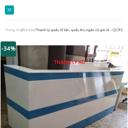
Skip
to
content
Trang chủ
/
Đã bán
/Thanh lý quầy lễ tân, quầy thu ngân cũ giá rẻ – QC93
-34%