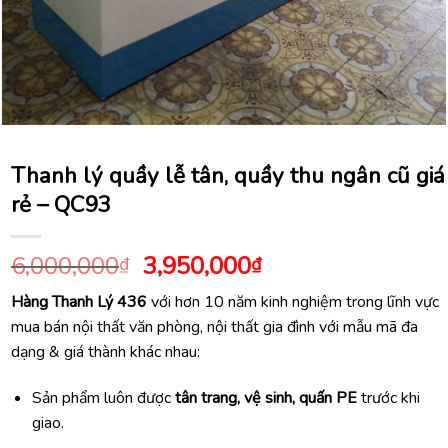
Thanh lý quầy lễ tân, quầy thu ngân cũ giá
rẻ – QC93
Giá
Giá
6,000,000
3,950,000
₫
₫
gốc
hiện
Hàng Thanh Lý 436
với hơn 10 năm kinh nghiệm trong lĩnh vực
là:
tại
mua bán nội thất văn phòng, nội thất gia đình với mẫu mã đa
6,000,000₫.
là:
dạng & giá thành khác nhau:
3,950,000₫.
Sản phẩm luôn được
tân trang, vệ sinh, quấn PE
trước khi
giao.