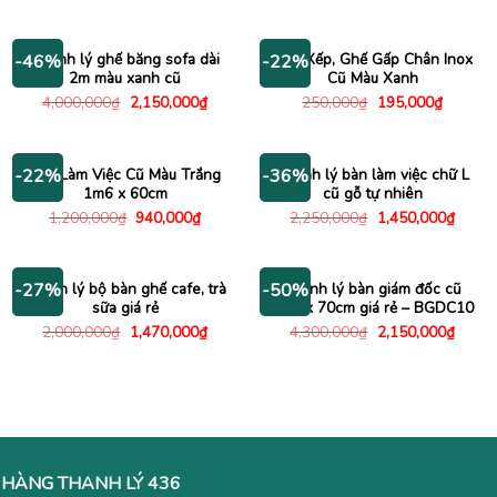
gốc
hiện
gốc
hiện
là:
tại
là:
tại
220,000₫.
là:
850,000₫.
là:
195,000₫.
580,000
Thanh lý ghế băng sofa dài
Ghế Xếp, Ghế Gấp Chân Inox
-46%
-22%
2m màu xanh cũ
Cũ Màu Xanh
Giá
Giá
Giá
Giá
4,000,000
₫
2,150,000
₫
250,000
₫
195,000
₫
gốc
hiện
gốc
hiện
là:
tại
là:
tại
4,000,000₫.
là:
250,000₫.
là:
2,150,000₫.
195,000
Bàn Làm Việc Cũ Màu Trắng
Thanh lý bàn làm việc chữ L
-22%
-36%
1m6 x 60cm
cũ gỗ tự nhiên
Giá
Giá
Giá
Giá
1,200,000
₫
940,000
₫
2,250,000
₫
1,450,000
₫
gốc
hiện
gốc
hiện
là:
tại
là:
tại
1,200,000₫.
là:
2,250,000₫.
là:
940,000₫.
1,450
Thanh lý bộ bàn ghế cafe, trà
Thanh lý bàn giám đốc cũ
-27%
-50%
sữa giá rẻ
1m4 x 70cm giá rẻ – BGDC10
Giá
Giá
Giá
Giá
2,000,000
₫
1,470,000
₫
4,300,000
₫
2,150,000
₫
gốc
hiện
gốc
hiện
là:
tại
là:
tại
2,000,000₫.
là:
4,300,000₫.
là:
1,470,000₫.
2,150
HÀNG THANH LÝ 436