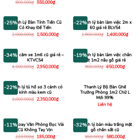
gốc
hiện
Giá
Giá
800,000
₫
550,000
₫
là:
tại
gốc
hiện
1,150,000₫.
là:
là:
tại
950,00
800,000₫.
là:
550,000₫.
Thanh Lý Bàn Tính Tiền Cũ
Thanh lý bàn làm việc 2m x
-25%
-22%
Có Khay Để Tiền
60 giá rẻ BLV54
Giá
Giá
Giá
Giá
2,000,000
₫
1,500,000
₫
1,800,000
₫
1,400,000
₫
gốc
hiện
gốc
hiện
là:
tại
là:
tại
2,000,000₫.
là:
1,800,000₫.
là:
1,500,000₫.
1,400
Kệ tivi căm xe 1m6 cũ giá rẻ –
Thanh lý bàn làm việc chân
-34%
-19%
KTVC54
sắt 1m2 nâu gỗ giá rẻ
Giá
Giá
Giá
Giá
4,500,000
₫
2,950,000
₫
800,000
₫
650,000
₫
gốc
hiện
gốc
hiện
là:
tại
là:
tại
4,500,000₫.
là:
800,000₫.
là:
2,950,000₫.
650,000
Thanh lý tủ hồ sơ 3 cánh có
Thanh Lý Bộ Bàn Ghế
-22%
kính màu kem cũ
Trưởng Phòng 1m2 Chữ L
Mới 99%
Giá
Giá
3,000,000
₫
2,350,000
₫
gốc
hiện
Liên hệ
là:
tại
3,000,000₫.
là:
2,350,000₫.
Ghế Xoay Văn Phòng Bọc Vải
Thanh lý bàn màu trắng mặt
-11%
-32%
Cũ Không Tay Vịn
gỗ chân sắt cũ
Giá
Giá
Giá
Giá
220,000
₫
195,000
₫
850,000
₫
580,000
₫