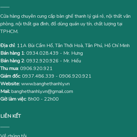
Cửa hàng chuyên cung cấp bàn ghế thanh lý giá rẻ, nội thất văn
phòng, nội thất gia đình, đồ dùng quán uy tín, chất lượng tại
TPHCM.
Địa chỉ
: 11A Bùi Cẩm Hổ, Tân Thới Hoà, Tân Phú, Hồ Chí Minh
Bán hàng 1
:
0934.028.439
- Mr. Hưng
Bán hàng 2
:
0932.920.926
- Mr. Hiếu
Thu mua
:
0906.920.921
Giám đốc
:
0937.486.339
-
0906.920.921
Website:
www.banghethanhly.vn
Mail:
banghethanhly.vn@gmail.com
Giờ làm việc
: 8h00 - 22h00
LIÊN KẾT
Về chúng tôi