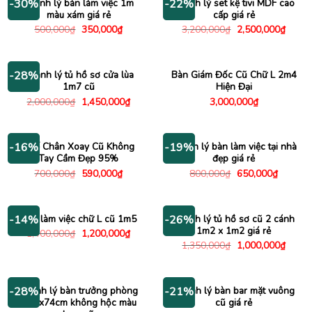
Thanh lý bàn làm việc 1m
Thanh lý set kệ tivi MDF cao
-30%
-22%
màu xám giá rẻ
cấp giá rẻ
Giá
Giá
Giá
Giá
500,000
₫
350,000
₫
3,200,000
₫
2,500,000
₫
gốc
hiện
gốc
hiện
là:
tại
là:
tại
500,000₫.
là:
3,200,000₫.
là:
350,000₫.
2,500
Thanh lý tủ hồ sơ cửa lùa
Bàn Giám Đốc Cũ Chữ L 2m4
-28%
1m7 cũ
Hiện Đại
Giá
Giá
2,000,000
₫
1,450,000
₫
3,000,000
₫
gốc
hiện
là:
tại
2,000,000₫.
là:
1,450,000₫.
Ghế Chân Xoay Cũ Không
Thanh lý bàn làm việc tại nhà
-16%
-19%
Tay Cầm Đẹp 95%
đẹp giá rẻ
Giá
Giá
Giá
Giá
700,000
₫
590,000
₫
800,000
₫
650,000
₫
gốc
hiện
gốc
hiện
là:
tại
là:
tại
700,000₫.
là:
800,000₫.
là:
590,000₫.
650,000
Bàn làm việc chữ L cũ 1m5
Thanh lý tủ hồ sơ cũ 2 cánh
-14%
-26%
1m2 x 1m2 giá rẻ
Giá
Giá
1,400,000
₫
1,200,000
₫
gốc
hiện
Giá
Giá
1,350,000
₫
1,000,000
₫
là:
tại
gốc
hiện
1,400,000₫.
là:
là:
tại
1,200,000₫.
1,350,000₫.
là:
1,000
Thanh lý bàn trưởng phòng
Thanh lý bàn bar mặt vuông
-28%
-21%
1m6x74cm không hộc màu
cũ giá rẻ