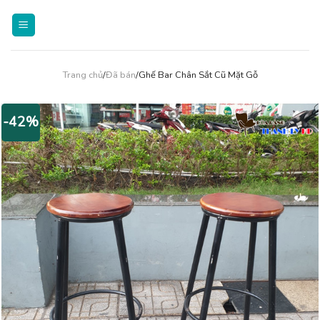
Skip
to
content
Trang chủ
/
Đã bán
/Ghế Bar Chân Sắt Cũ Mặt Gỗ
-42%