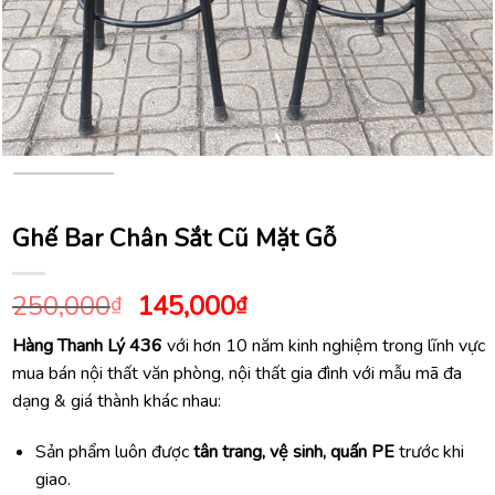
Ghế Bar Chân Sắt Cũ Mặt Gỗ
Giá
Giá
250,000
145,000
₫
₫
gốc
hiện
Hàng Thanh Lý 436
với hơn 10 năm kinh nghiệm trong lĩnh vực
là:
tại
mua bán nội thất văn phòng, nội thất gia đình với mẫu mã đa
250,000₫.
là:
dạng & giá thành khác nhau:
145,000₫.
Sản phẩm luôn được
tân trang, vệ sinh, quấn PE
trước khi
giao.