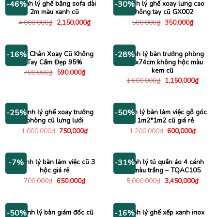
Thanh lý ghế băng sofa dài
Thanh lý ghế xoay lưng cao
-46%
-30%
2m màu xanh cũ
không tay cũ GX002
Giá
Giá
Giá
Giá
4,000,000
₫
2,150,000
₫
500,000
₫
350,000
₫
gốc
hiện
gốc
hiện
là:
tại
là:
tại
4,000,000₫.
là:
500,000₫.
là:
2,150,000₫.
350,000
Ghế Chân Xoay Cũ Không
Thanh lý bàn trưởng phòng
-16%
-28%
Tay Cầm Đẹp 95%
1m6x74cm không hộc màu
kem cũ
Giá
Giá
700,000
₫
590,000
₫
gốc
hiện
Giá
Giá
1,600,000
₫
1,150,000
₫
là:
tại
gốc
hiện
700,000₫.
là:
là:
tại
590,000₫.
1,600,000₫.
là:
1,150
Thanh lý ghế xoay trưởng
Thanh lý bàn làm việc gỗ góc
-25%
-50%
phòng cũ lưng lưới
L 1m2*1m2 cũ giá rẻ
Giá
Giá
Giá
Giá
1,000,000
₫
750,000
₫
1,200,000
₫
600,000
₫
gốc
hiện
gốc
hiện
là:
tại
là:
tại
1,000,000₫.
là:
1,200,000₫.
là:
750,000₫.
600,00
Thanh lý bàn làm việc cũ 3
Thanh lý tủ quần áo 4 cánh
-7%
-31%
hộc giá rẻ
cũ màu trắng – TQAC105
Giá
Giá
Giá
Giá
700,000
₫
650,000
₫
5,000,000
₫
3,450,000
₫
gốc
hiện
gốc
hiện
là:
tại
là:
tại
700,000₫.
là:
5,000,000₫.
là:
650,000₫.
3,450
Thanh lý bàn giám đốc cũ
Thanh lý ghế xếp xanh inox
-50%
-16%