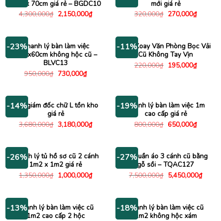
1m4 x 70cm giá rẻ – BGDC10
mới giá rẻ
Giá
Giá
Giá
Giá
4,300,000
₫
2,150,000
₫
320,000
₫
270,000
₫
gốc
hiện
gốc
hiện
là:
tại
là:
tại
4,300,000₫.
là:
320,000₫.
là:
2,150,000₫.
270,000
Thanh lý bàn làm việc
Ghế Xoay Văn Phòng Bọc Vải
-23%
-11%
1m2x60cm không hộc cũ –
Cũ Không Tay Vịn
BLVC13
Giá
Giá
220,000
₫
195,000
₫
gốc
hiện
Giá
Giá
950,000
₫
730,000
₫
là:
tại
gốc
hiện
220,000₫.
là:
là:
tại
195,000
950,000₫.
là:
730,000₫.
Bàn giám đốc chữ L tồn kho
Thanh lý bàn làm việc 1m
-14%
-19%
giá rẻ
cao cấp giá rẻ
Giá
Giá
Giá
Giá
3,680,000
₫
3,180,000
₫
800,000
₫
650,000
₫
gốc
hiện
gốc
hiện
là:
tại
là:
tại
3,680,000₫.
là:
800,000₫.
là:
3,180,000₫.
650,000
Thanh lý tủ hồ sơ cũ 2 cánh
Tủ quần áo 3 cánh cũ bằng
-26%
-27%
1m2 x 1m2 giá rẻ
gỗ sồi – TQAC127
Giá
Giá
Giá
Giá
1,350,000
₫
1,000,000
₫
7,500,000
₫
5,450,000
₫
gốc
hiện
gốc
hiện
là:
tại
là:
tại
1,350,000₫.
là:
7,500,000₫.
là:
1,000,000₫.
5,450
Thanh lý bàn làm việc cũ
Thanh lý bàn làm việc cũ
-13%
-18%
1m2 cao cấp 2 hộc
1m2 không hộc xám