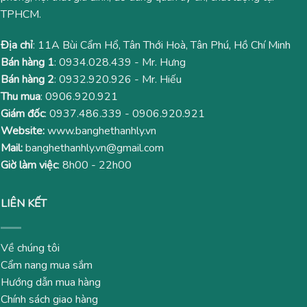
TPHCM.
Địa chỉ
: 11A Bùi Cẩm Hổ, Tân Thới Hoà, Tân Phú, Hồ Chí Minh
Bán hàng 1
:
0934.028.439
- Mr. Hưng
Bán hàng 2
:
0932.920.926
- Mr. Hiếu
Thu mua
:
0906.920.921
Giám đốc
:
0937.486.339
-
0906.920.921
Website:
www.banghethanhly.vn
Mail:
banghethanhly.vn@gmail.com
Giờ làm việc
: 8h00 - 22h00
LIÊN KẾT
Về chúng tôi
Cẩm nang mua sắm
Hướng dẫn mua hàng
Chính sách giao hàng