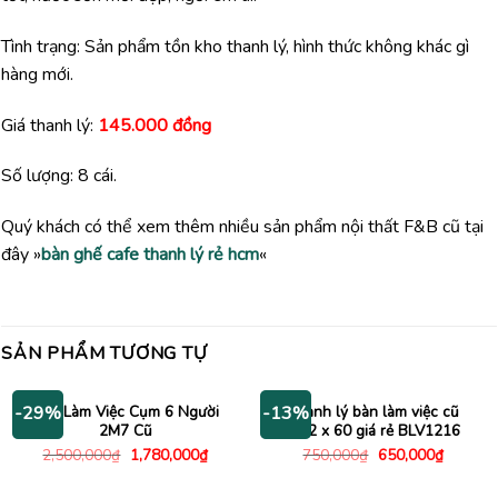
Tình trạng: Sản phẩm tồn kho thanh lý, hình thức không khác gì
hàng mới.
Giá thanh lý:
145.000 đồng
Số lượng: 8 cái.
Quý khách có thể xem thêm nhiều sản phẩm nội thất F&B cũ tại
đây »
bàn ghế cafe thanh lý rẻ hcm
«
SẢN PHẨM TƯƠNG TỰ
Bàn Làm Việc Cụm 6 Người
Thanh lý bàn làm việc cũ
-29%
-13%
2M7 Cũ
1m2 x 60 giá rẻ BLV1216
Giá
Giá
Giá
Giá
2,500,000
₫
1,780,000
₫
750,000
₫
650,000
₫
gốc
hiện
gốc
hiện
là:
tại
là:
tại
2,500,000₫.
là:
750,000₫.
là: