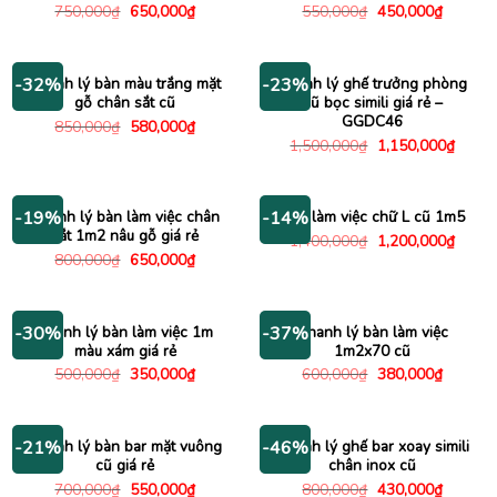
Giá
Giá
Giá
Giá
750,000
₫
650,000
₫
550,000
₫
450,000
₫
gốc
hiện
gốc
hiện
là:
tại
là:
tại
750,000₫.
là:
550,000₫.
là:
650,000₫.
450,000
Thanh lý bàn màu trắng mặt
Thanh lý ghế trưởng phòng
-32%
-23%
gỗ chân sắt cũ
cũ bọc simili giá rẻ –
GGDC46
Giá
Giá
850,000
₫
580,000
₫
gốc
hiện
Giá
Giá
1,500,000
₫
1,150,000
₫
là:
tại
gốc
hiện
850,000₫.
là:
là:
tại
580,000₫.
1,500,000₫.
là:
1,150
Thanh lý bàn làm việc chân
Bàn làm việc chữ L cũ 1m5
-19%
-14%
sắt 1m2 nâu gỗ giá rẻ
Giá
Giá
1,400,000
₫
1,200,000
₫
gốc
hiện
Giá
Giá
800,000
₫
650,000
₫
là:
tại
gốc
hiện
1,400,000₫.
là:
là:
tại
1,200
800,000₫.
là:
650,000₫.
Thanh lý bàn làm việc 1m
Thanh lý bàn làm việc
-30%
-37%
màu xám giá rẻ
1m2x70 cũ
Giá
Giá
Giá
Giá
500,000
₫
350,000
₫
600,000
₫
380,000
₫
gốc
hiện
gốc
hiện
là:
tại
là:
tại
500,000₫.
là:
600,000₫.
là:
350,000₫.
380,000
Thanh lý bàn bar mặt vuông
Thanh lý ghế bar xoay simili
-21%
-46%
cũ giá rẻ
chân inox cũ
Giá
Giá
Giá
Giá
700,000
₫
550,000
₫
800,000
₫
430,000
₫