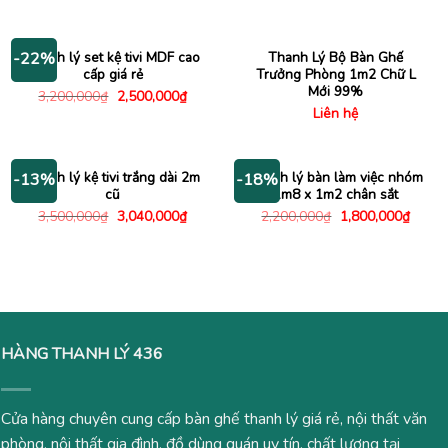
gốc
hiện
gốc
hiện
là:
tại
là:
tại
700,000₫.
là:
800,000₫.
là:
550,000₫.
430,000
Thanh lý set kệ tivi MDF cao
Thanh Lý Bộ Bàn Ghế
-22%
cấp giá rẻ
Trưởng Phòng 1m2 Chữ L
Mới 99%
Giá
Giá
3,200,000
₫
2,500,000
₫
gốc
hiện
Liên hệ
là:
tại
3,200,000₫.
là:
2,500,000₫.
Thanh lý kệ tivi trắng dài 2m
Thanh lý bàn làm việc nhóm
-13%
-18%
cũ
1m8 x 1m2 chân sắt
Giá
Giá
Giá
Giá
3,500,000
₫
3,040,000
₫
2,200,000
₫
1,800,000
₫
gốc
hiện
gốc
hiện
là:
tại
là:
tại
3,500,000₫.
là:
2,200,000₫.
là:
3,040,000₫.
1,800
HÀNG THANH LÝ 436
Cửa hàng chuyên cung cấp bàn ghế thanh lý giá rẻ, nội thất văn
phòng, nội thất gia đình, đồ dùng quán uy tín, chất lượng tại