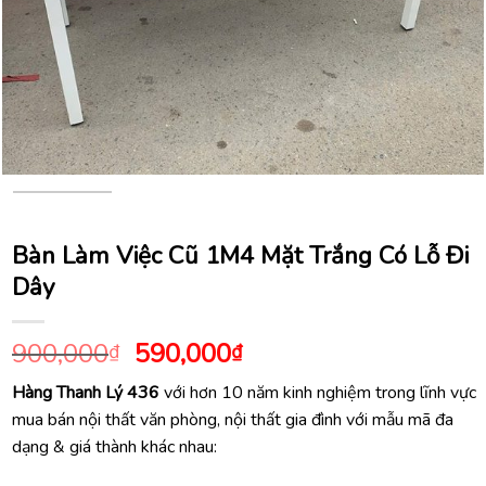
Bàn Làm Việc Cũ 1M4 Mặt Trắng Có Lỗ Đi
Dây
Giá
Giá
900,000
590,000
₫
₫
gốc
hiện
Hàng Thanh Lý 436
với hơn 10 năm kinh nghiệm trong lĩnh vực
là:
tại
mua bán nội thất văn phòng, nội thất gia đình với mẫu mã đa
900,000₫.
là:
dạng & giá thành khác nhau:
590,000₫.