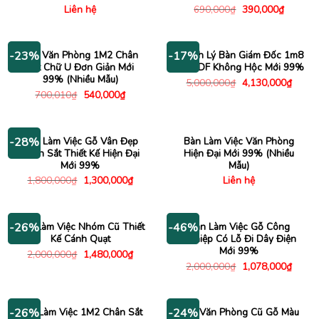
Giá
Giá
Liên hệ
690,000
₫
390,000
₫
gốc
hiện
là:
tại
690,000₫.
là:
390,000
Bàn Văn Phòng 1M2 Chân
Thanh Lý Bàn Giám Đốc 1m8
-23%
-17%
Sắt Chữ U Đơn Giản Mới
Gỗ MDF Không Hộc Mới 99%
99% (Nhiều Mẫu)
Giá
Giá
5,000,000
₫
4,130,000
₫
gốc
hiện
Giá
Giá
700,010
₫
540,000
₫
là:
tại
gốc
hiện
5,000,000₫.
là:
là:
tại
4,130
700,010₫.
là:
540,000₫.
Bàn Làm Việc Gỗ Vân Đẹp
Bàn Làm Việc Văn Phòng
-28%
Chân Sắt Thiết Kế Hiện Đại
Hiện Đại Mới 99% (Nhiều
Mới 99%
Mẫu)
Giá
Giá
1,800,000
₫
1,300,000
₫
Liên hệ
gốc
hiện
là:
tại
1,800,000₫.
là:
1,300,000₫.
Bàn Làm Việc Nhóm Cũ Thiết
Bàn Làm Việc Gỗ Công
-26%
-46%
Kế Cánh Quạt
Nghiệp Có Lỗ Đi Dây Điện
Mới 99%
Giá
Giá
2,000,000
₫
1,480,000
₫
gốc
hiện
Giá
Giá
2,000,000
₫
1,078,000
₫
là:
tại
gốc
hiện
2,000,000₫.
là:
là:
tại
1,480,000₫.
2,000,000₫.
là:
1,078
Bàn Làm Việc 1M2 Chân Sắt
Bàn Văn Phòng Cũ Gỗ Màu
-26%
-24%