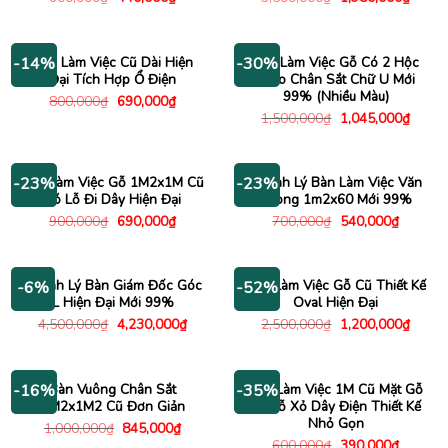
gốc
hiện
gốc
hiện
là:
tại
là:
tại
600,000₫.
là:
3,500,000₫.
là:
440,000₫.
1,980
Bàn Làm Việc Cũ Dài Hiện
Bàn Làm Việc Gỗ Có 2 Hộc
-14%
-30%
Đại Tích Hợp Ổ Điện
Treo Chân Sắt Chữ U Mới
99% (Nhiều Màu)
Giá
Giá
800,000
₫
690,000
₫
gốc
hiện
Giá
Giá
1,500,000
₫
1,045,000
₫
là:
tại
gốc
hiện
800,000₫.
là:
là:
tại
690,000₫.
1,500,000₫.
là:
1,045
Bàn Làm Việc Gỗ 1M2x1M Cũ
Thanh Lý Bàn Làm Việc Văn
-23%
-23%
Có Lỗ Đi Dây Hiện Đại
Phòng 1m2x60 Mới 99%
Giá
Giá
Giá
Giá
900,000
₫
690,000
₫
700,000
₫
540,000
₫
gốc
hiện
gốc
hiện
là:
tại
là:
tại
900,000₫.
là:
700,000₫.
là:
690,000₫.
540,000
Thanh Lý Bàn Giám Đốc Góc
Bàn Làm Việc Gỗ Cũ Thiết Kế
-6%
-52%
L Hiện Đại Mới 99%
Oval Hiện Đại
Giá
Giá
Giá
Giá
4,500,000
₫
4,230,000
₫
2,500,000
₫
1,200,000
₫
gốc
hiện
gốc
hiện
là:
tại
là:
tại
4,500,000₫.
là:
2,500,000₫.
là:
4,230,000₫.
1,200
Bàn Vuông Chân Sắt
Bàn Làm Việc 1M Cũ Mặt Gỗ
-16%
-35%
1M2x1M2 Cũ Đơn Giản
Có Lỗ Xỏ Dây Điện Thiết Kế
Nhỏ Gọn
Giá
Giá
1,000,000
₫
845,000
₫
gốc
hiện
Giá
Giá
600,000
₫
390,000
₫