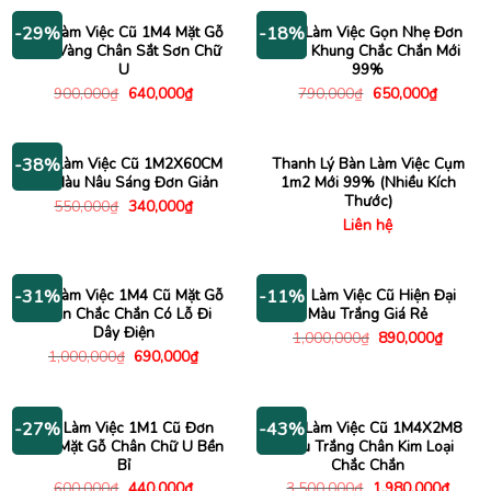
3,500,000₫.
là:
1,960,000₫.
Bàn Làm Việc Cũ 1M4 Mặt Gỗ
Bàn Làm Việc Gọn Nhẹ Đơn
-29%
-18%
Vân Vàng Chân Sắt Sơn Chữ
Giản Khung Chắc Chắn Mới
U
99%
Giá
Giá
Giá
Giá
900,000
₫
640,000
₫
790,000
₫
650,000
₫
gốc
hiện
gốc
hiện
là:
tại
là:
tại
900,000₫.
là:
790,000₫.
là:
640,000₫.
650,000
Bàn Làm Việc Cũ 1M2X60CM
Thanh Lý Bàn Làm Việc Cụm
-38%
Gỗ Màu Nâu Sáng Đơn Giản
1m2 Mới 99% (Nhiều Kích
Thước)
Giá
Giá
550,000
₫
340,000
₫
gốc
hiện
Liên hệ
là:
tại
550,000₫.
là:
340,000₫.
Bàn Làm Việc 1M4 Cũ Mặt Gỗ
Bàn Làm Việc Cũ Hiện Đại
-31%
-11%
Chân Chắc Chắn Có Lỗ Đi
Màu Trắng Giá Rẻ
Dây Điện
Giá
Giá
1,000,000
₫
890,000
₫
gốc
hiện
Giá
Giá
1,000,000
₫
690,000
₫
là:
tại
gốc
hiện
1,000,000₫.
là:
là:
tại
890,00
1,000,000₫.
là:
690,000₫.
Bàn Làm Việc 1M1 Cũ Đơn
Bàn Làm Việc Cũ 1M4X2M8
-27%
-43%
Giản Mặt Gỗ Chân Chữ U Bền
Màu Trắng Chân Kim Loại
Bỉ
Chắc Chắn
Giá
Giá
Giá
Giá
600,000
₫
440,000
₫
3,500,000
₫
1,980,000
₫