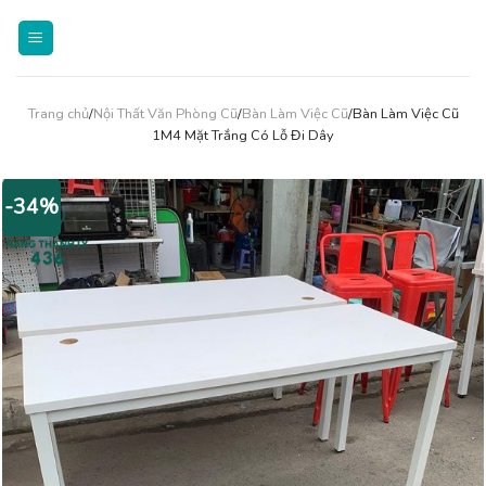
Skip
to
content
Trang chủ
/
Nội Thất Văn Phòng Cũ
/
Bàn Làm Việc Cũ
/Bàn Làm Việc Cũ
1M4 Mặt Trắng Có Lỗ Đi Dây
-34%