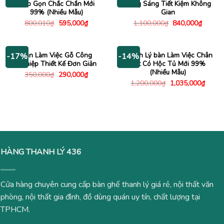
Gấp Gọn Chắc Chắn Mới
Vàng Sáng Tiết Kiệm Không
99% (Nhiều Mẫu)
Gian
Giá
Giá
Giá
Giá
800,010
₫
595,000
₫
1,100,000
₫
840,000
₫
gốc
hiện
gốc
hiện
là:
tại
là:
tại
800,010₫.
là:
1,100,000₫.
là:
595,000₫.
840,00
Bàn Làm Việc Gỗ Công
Thanh Lý bàn Làm Việc Chân
-17%
-14%
Nghiệp Thiết Kế Đơn Giản
Sắt Có Hộc Tủ Mới 99%
(Nhiều Mẫu)
Giá
Giá
350,000
₫
290,000
₫
gốc
hiện
Giá
Giá
1,200,000
₫
1,035,000
₫
là:
tại
gốc
hiện
350,000₫.
là:
là:
tại
290,000₫.
1,200,000₫.
là:
1,035
HÀNG THANH LÝ 436
Cửa hàng chuyên cung cấp bàn ghế thanh lý giá rẻ, nội thất văn
phòng, nội thất gia đình, đồ dùng quán uy tín, chất lượng tại
TPHCM.