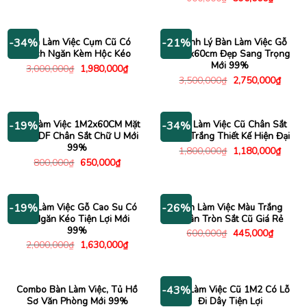
là:
tại
gốc
hiện
1,000,000₫.
là:
là:
tại
845,000₫.
600,000₫.
là:
390,000
Bàn Làm Việc Cụm Cũ Có
Thanh Lý Bàn Làm Việc Gỗ
-34%
-21%
Vách Ngăn Kèm Hộc Kéo
1m2x60cm Đẹp Sang Trọng
Mới 99%
Giá
Giá
3,000,000
₫
1,980,000
₫
gốc
hiện
Giá
Giá
3,500,000
₫
2,750,000
₫
là:
tại
gốc
hiện
3,000,000₫.
là:
là:
tại
1,980,000₫.
3,500,000₫.
là:
2,750
Bàn Làm Việc 1M2x60CM Mặt
Bàn Làm Việc Cũ Chân Sắt
-19%
-34%
Gỗ HDF Chân Sắt Chữ U Mới
Sơn Trắng Thiết Kế Hiện Đại
99%
Giá
Giá
1,800,000
₫
1,180,000
₫
gốc
hiện
Giá
Giá
800,000
₫
650,000
₫
là:
tại
gốc
hiện
1,800,000₫.
là:
là:
tại
1,180
800,000₫.
là:
650,000₫.
Bàn Làm Việc Gỗ Cao Su Có
Bàn Làm Việc Màu Trắng
-19%
-26%
3 Ngăn Kéo Tiện Lợi Mới
Chân Tròn Sắt Cũ Giá Rẻ
99%
Giá
Giá
600,000
₫
445,000
₫
gốc
hiện
Giá
Giá
2,000,000
₫
1,630,000
₫
là:
tại
gốc
hiện
600,000₫.
là:
là:
tại
445,000
2,000,000₫.
là:
1,630,000₫.
Combo Bàn Làm Việc, Tủ Hồ
Bàn Làm Việc Cũ 1M2 Có Lỗ
-43%
Sơ Văn Phòng Mới 99%
Đi Dây Tiện Lợi