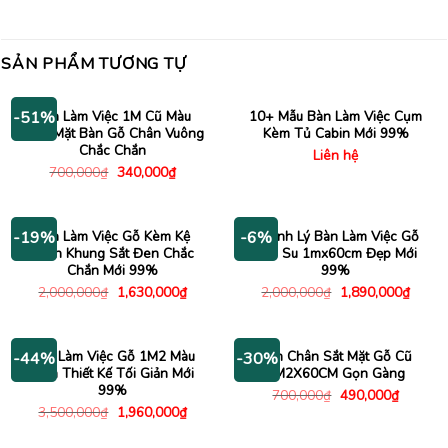
SẢN PHẨM TƯƠNG TỰ
Bàn Làm Việc 1M Cũ Màu
10+ Mẫu Bàn Làm Việc Cụm
-51%
Xám Mặt Bàn Gỗ Chân Vuông
Kèm Tủ Cabin Mới 99%
Chắc Chắn
Liên hệ
Giá
Giá
700,000
₫
340,000
₫
gốc
hiện
là:
tại
700,000₫.
là:
340,000₫.
Bàn Làm Việc Gỗ Kèm Kệ
Thanh Lý Bàn Làm Việc Gỗ
-19%
-6%
Sách Khung Sắt Đen Chắc
Cao Su 1mx60cm Đẹp Mới
Chắn Mới 99%
99%
Giá
Giá
Giá
Giá
2,000,000
₫
1,630,000
₫
2,000,000
₫
1,890,000
₫
gốc
hiện
gốc
hiện
là:
tại
là:
tại
2,000,000₫.
là:
2,000,000₫.
là:
1,630,000₫.
1,890
Bàn Làm Việc Gỗ 1M2 Màu
Bàn Chân Sắt Mặt Gỗ Cũ
-44%
-30%
Đen Thiết Kế Tối Giản Mới
1M2X60CM Gọn Gàng
99%
Giá
Giá
700,000
₫
490,000
₫
gốc
hiện
Giá
Giá
3,500,000
₫
1,960,000
₫
là:
tại
gốc
hiện
700,000₫.
là:
là:
tại
490,000