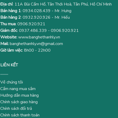
Địa chỉ
: 11A Bùi Cẩm Hổ, Tân Thới Hoà, Tân Phú, Hồ Chí Minh
Bán hàng 1
:
0934.028.439
- Mr. Hưng
Bán hàng 2
:
0932.920.926
- Mr. Hiếu
Thu mua
:
0906.920.921
Giám đốc
:
0937.486.339
-
0906.920.921
Website:
www.banghethanhly.vn
Mail:
banghethanhly.vn@gmail.com
Giờ làm việc
: 8h00 - 22h00
LIÊN KẾT
Về chúng tôi
Cẩm nang mua sắm
Hướng dẫn mua hàng
Chính sách giao hàng
Chính sách đổi trả
Chính sách thanh toán