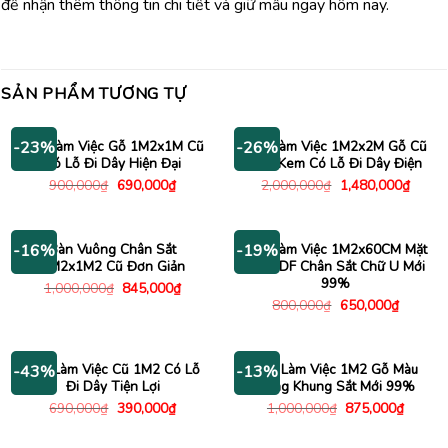
để nhận thêm thông tin chi tiết và giữ mẫu ngay hôm nay.
SẢN PHẨM TƯƠNG TỰ
Bàn Làm Việc Gỗ 1M2x1M Cũ
Bàn Làm Việc 1M2x2M Gỗ Cũ
-23%
-26%
Có Lỗ Đi Dây Hiện Đại
Màu Kem Có Lỗ Đi Dây Điện
Giá
Giá
Giá
Giá
900,000
₫
690,000
₫
2,000,000
₫
1,480,000
₫
gốc
hiện
gốc
hiện
là:
tại
là:
tại
900,000₫.
là:
2,000,000₫.
là:
690,000₫.
1,480
Bàn Vuông Chân Sắt
Bàn Làm Việc 1M2x60CM Mặt
-16%
-19%
1M2x1M2 Cũ Đơn Giản
Gỗ HDF Chân Sắt Chữ U Mới
99%
Giá
Giá
1,000,000
₫
845,000
₫
gốc
hiện
Giá
Giá
800,000
₫
650,000
₫
là:
tại
gốc
hiện
1,000,000₫.
là:
là:
tại
845,000₫.
800,000₫.
là:
650,000
Bàn Làm Việc Cũ 1M2 Có Lỗ
Bàn Làm Việc 1M2 Gỗ Màu
-43%
-13%
Đi Dây Tiện Lợi
Sáng Khung Sắt Mới 99%
Giá
Giá
Giá
Giá
690,000
₫
390,000
₫
1,000,000
₫
875,000
₫
gốc
hiện
gốc
hiện
là:
tại
là:
tại
690,000₫.
là:
1,000,000₫.
là: