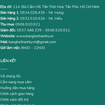
Địa chỉ
: 11A Bùi Cẩm Hổ, Tân Thới Hoà, Tân Phú, Hồ Chí Minh
Bán hàng 1
:
0934.028.439
- Mr. Hưng
Bán hàng 2
:
0932.920.926
- Mr. Hiếu
Thu mua
:
0906.920.921
Giám đốc
:
0937.486.339
-
0906.920.921
Website:
www.banghethanhly.vn
Mail:
banghethanhly.vn@gmail.com
Giờ làm việc
: 8h00 - 22h00
LIÊN KẾT
Về chúng tôi
Cẩm nang mua sắm
Hướng dẫn mua hàng
Chính sách giao hàng
Chính sách đổi trả