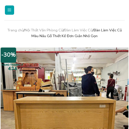
Skip
to
content
Trang chủ
/
Nội Thất Văn Phòng Cũ
/
Bàn Làm Việc Cũ
/Bàn Làm Việc Cũ
Màu Nâu Gỗ Thiết Kế Đơn Giản Nhỏ Gọn
-30%