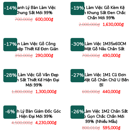
390,000₫.
875,00
Thanh Lý Bàn Làm Việc
Bàn Làm Việc Gỗ Kèm Kệ
-14%
-19%
Khung Sắt Mới 99%
Sách Khung Sắt Đen Chắc
Chắn Mới 99%
Giá
Giá
700,000
₫
600,000
₫
gốc
hiện
Giá
Giá
2,000,000
₫
1,630,000
₫
là:
tại
gốc
hiện
700,000₫.
là:
là:
tại
600,000₫.
2,000,000₫.
là:
1,630
Bàn Làm Việc Gỗ Công
Bàn Làm Việc 1M35x60CM
-17%
-30%
Nghiệp Thiết Kế Đơn Giản
Cũ Mặt Gỗ Nâu Chân Sắt
Giá
Giá
Giá
Giá
350,000
₫
290,000
₫
700,000
₫
490,000
₫
gốc
hiện
gốc
hiện
là:
tại
là:
tại
350,000₫.
là:
700,000₫.
là:
290,000₫.
490,000
Bàn Làm Việc Gỗ Vân Đẹp
Bàn Làm Việc 1M1 Cũ Đơn
-28%
-27%
Chân Sắt Thiết Kế Hiện Đại
Giản Mặt Gỗ Chân Chữ U Bền
Mới 99%
Bỉ
Giá
Giá
Giá
Giá
1,800,000
₫
1,300,000
₫
600,000
₫
440,000
₫
gốc
hiện
gốc
hiện
là:
tại
là:
tại
1,800,000₫.
là:
600,000₫.
là:
1,300,000₫.
440,000
Thanh Lý Bàn Giám Đốc Góc
Bàn Làm Việc 1M2 Chân Sắt
-6%
-26%
L Hiện Đại Mới 99%
Gấp Gọn Chắc Chắn Mới
99% (Nhiều Mẫu)
Giá
Giá
4,500,000
₫
4,230,000
₫
gốc
hiện
Giá
Giá
800,010
₫
595,000
₫
là:
tại
gốc
hiện
4,500,000₫.
là: