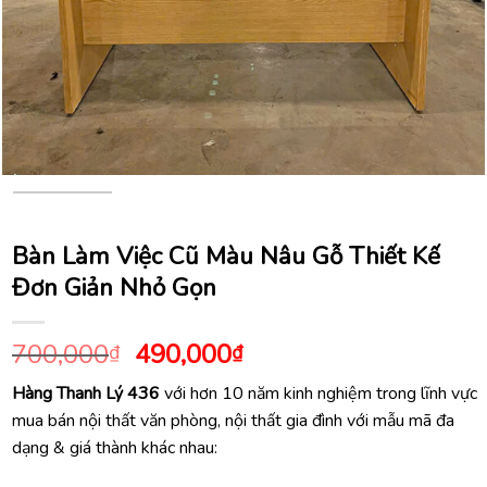
Bàn Làm Việc Cũ Màu Nâu Gỗ Thiết Kế
Đơn Giản Nhỏ Gọn
Giá
Giá
700,000
490,000
₫
₫
gốc
hiện
Hàng Thanh Lý 436
với hơn 10 năm kinh nghiệm trong lĩnh vực
là:
tại
mua bán nội thất văn phòng, nội thất gia đình với mẫu mã đa
700,000₫.
là:
dạng & giá thành khác nhau:
490,000₫.