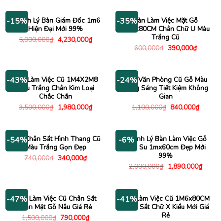
là:
tại
4,230,000₫.
800,010₫.
là:
595,000
Thanh Lý Bàn Giám Đốc 1m6
Bàn Làm Việc Mặt Gỗ
-15%
-35%
Hiện Đại Mới 99%
1M2x80CM Chân Chữ U Màu
Trắng Cũ
Giá
Giá
5,000,000
₫
4,230,000
₫
gốc
hiện
Giá
Giá
600,000
₫
390,000
₫
là:
tại
gốc
hiện
5,000,000₫.
là:
là:
tại
4,230,000₫.
600,000₫.
là:
390,000
Bàn Làm Việc Cũ 1M4X2M8
Bàn Văn Phòng Cũ Gỗ Màu
-43%
-24%
Màu Trắng Chân Kim Loại
Vàng Sáng Tiết Kiệm Không
Chắc Chắn
Gian
Giá
Giá
Giá
Giá
3,500,000
₫
1,980,000
₫
1,100,000
₫
840,000
₫
gốc
hiện
gốc
hiện
là:
tại
là:
tại
3,500,000₫.
là:
1,100,000₫.
là:
1,980,000₫.
840,00
Bàn Chân Sắt Hình Thang Cũ
Thanh Lý Bàn Làm Việc Gỗ
-54%
-6%
Màu Trắng Gọn Đẹp
Cao Su 1mx60cm Đẹp Mới
99%
Giá
Giá
740,000
₫
340,000
₫
gốc
hiện
Giá
Giá
2,000,000
₫
1,890,000
₫
là:
tại
gốc
hiện
740,000₫.
là:
là:
tại
340,000₫.
2,000,000₫.
là:
1,890
Bàn Làm Việc Cũ Chân Sắt
Bàn Làm Việc Cũ 1M6x80CM
-47%
-41%
Đen Mặt Gỗ Nâu Giá Rẻ
Chân Sắt Chữ X Kiểu Mới Giá
Rẻ
Giá
Giá
1,500,000
₫
790,000
₫