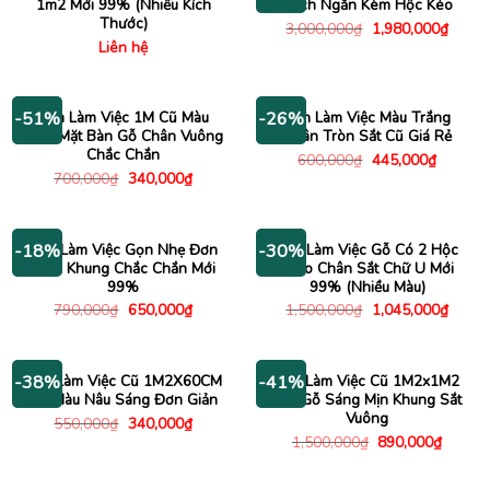
1m2 Mới 99% (Nhiều Kích
Vách Ngăn Kèm Hộc Kéo
Thước)
Giá
Giá
3,000,000
₫
1,980,000
₫
gốc
hiện
Liên hệ
là:
tại
3,000,000₫.
là:
1,980
Bàn Làm Việc 1M Cũ Màu
Bàn Làm Việc Màu Trắng
-51%
-26%
Xám Mặt Bàn Gỗ Chân Vuông
Chân Tròn Sắt Cũ Giá Rẻ
Chắc Chắn
Giá
Giá
600,000
₫
445,000
₫
gốc
hiện
Giá
Giá
700,000
₫
340,000
₫
là:
tại
gốc
hiện
600,000₫.
là:
là:
tại
445,000
700,000₫.
là:
340,000₫.
Bàn Làm Việc Gọn Nhẹ Đơn
Bàn Làm Việc Gỗ Có 2 Hộc
-18%
-30%
Giản Khung Chắc Chắn Mới
Treo Chân Sắt Chữ U Mới
99%
99% (Nhiều Màu)
Giá
Giá
Giá
Giá
790,000
₫
650,000
₫
1,500,000
₫
1,045,000
₫
gốc
hiện
gốc
hiện
là:
tại
là:
tại
790,000₫.
là:
1,500,000₫.
là:
650,000₫.
1,045
Bàn Làm Việc Cũ 1M2X60CM
Bàn Làm Việc Cũ 1M2x1M2
-38%
-41%
Gỗ Màu Nâu Sáng Đơn Giản
Mặt Gỗ Sáng Mịn Khung Sắt
Vuông
Giá
Giá
550,000
₫
340,000
₫
gốc
hiện
Giá
Giá
1,500,000
₫
890,000
₫
là:
tại
gốc
hiện
550,000₫.
là:
là:
tại
340,000₫.
1,500,000₫.
là: