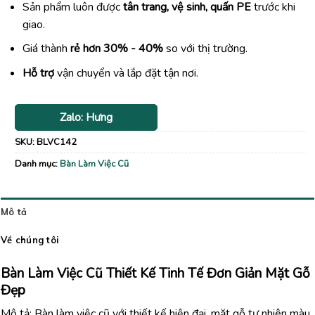
Sản phẩm luôn được
tân trang, vệ sinh, quấn PE
trước khi
giao.
Giá thành
rẻ hơn 30% - 40%
so với thị trường.
Hỗ trợ
vận chuyển và lắp đặt tận nơi.
Zalo: Hưng
SKU:
BLVC142
Danh mục:
Bàn Làm Việc Cũ
Mô tả
Về chúng tôi
Bàn Làm Việc Cũ Thiết Kế Tinh Tế Đơn Giản Mặt Gỗ
Đẹp
Mô tả: Bàn làm việc cũ với thiết kế hiện đại, mặt gỗ tự nhiên màu