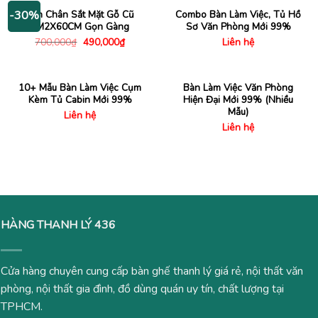
890,00
Bàn Chân Sắt Mặt Gỗ Cũ
Combo Bàn Làm Việc, Tủ Hồ
-30%
1M2X60CM Gọn Gàng
Sơ Văn Phòng Mới 99%
Giá
Giá
700,000
₫
490,000
₫
Liên hệ
gốc
hiện
là:
tại
700,000₫.
là:
490,000₫.
10+ Mẫu Bàn Làm Việc Cụm
Bàn Làm Việc Văn Phòng
Kèm Tủ Cabin Mới 99%
Hiện Đại Mới 99% (Nhiều
Mẫu)
Liên hệ
Liên hệ
HÀNG THANH LÝ 436
Cửa hàng chuyên cung cấp bàn ghế thanh lý giá rẻ, nội thất văn
phòng, nội thất gia đình, đồ dùng quán uy tín, chất lượng tại
TPHCM.