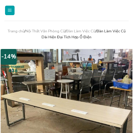
Skip
to
content
Trang chủ
/
Nội Thất Văn Phòng Cũ
/
Bàn Làm Việc Cũ
/Bàn Làm Việc Cũ
Dài Hiện Đại Tích Hợp Ổ Điện
-14%