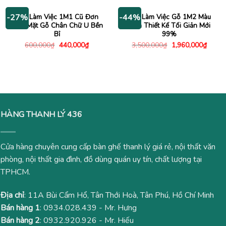
1,480,000₫.
1,800,000₫.
là:
1,300
Bàn Làm Việc 1M1 Cũ Đơn
Bàn Làm Việc Gỗ 1M2 Màu
-27%
-44%
Giản Mặt Gỗ Chân Chữ U Bền
Đen Thiết Kế Tối Giản Mới
Bỉ
99%
Giá
Giá
Giá
Giá
600,000
₫
440,000
₫
3,500,000
₫
1,960,000
₫
gốc
hiện
gốc
hiện
là:
tại
là:
tại
600,000₫.
là:
3,500,000₫.
là:
440,000₫.
1,960
HÀNG THANH LÝ 436
Cửa hàng chuyên cung cấp bàn ghế thanh lý giá rẻ, nội thất văn
phòng, nội thất gia đình, đồ dùng quán uy tín, chất lượng tại
TPHCM.
Địa chỉ
: 11A Bùi Cẩm Hổ, Tân Thới Hoà, Tân Phú, Hồ Chí Minh
Bán hàng 1
:
0934.028.439
- Mr. Hưng
Bán hàng 2
:
0932.920.926
- Mr. Hiếu