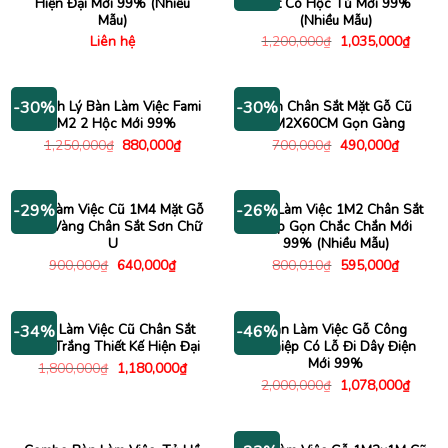
Hiện Đại Mới 99% (Nhiều
Sắt Có Hộc Tủ Mới 99%
Mẫu)
(Nhiều Mẫu)
Giá
Giá
Liên hệ
1,200,000
₫
1,035,000
₫
gốc
hiện
là:
tại
1,200,000₫.
là:
1,035
Thanh Lý Bàn Làm Việc Fami
Bàn Chân Sắt Mặt Gỗ Cũ
-30%
-30%
1M2 2 Hộc Mới 99%
1M2X60CM Gọn Gàng
Giá
Giá
Giá
Giá
1,250,000
₫
880,000
₫
700,000
₫
490,000
₫
gốc
hiện
gốc
hiện
là:
tại
là:
tại
1,250,000₫.
là:
700,000₫.
là:
880,000₫.
490,000
Bàn Làm Việc Cũ 1M4 Mặt Gỗ
Bàn Làm Việc 1M2 Chân Sắt
-29%
-26%
Vân Vàng Chân Sắt Sơn Chữ
Gấp Gọn Chắc Chắn Mới
U
99% (Nhiều Mẫu)
Giá
Giá
Giá
Giá
900,000
₫
640,000
₫
800,010
₫
595,000
₫
gốc
hiện
gốc
hiện
là:
tại
là:
tại
900,000₫.
là:
800,010₫.
là:
640,000₫.
595,000
Bàn Làm Việc Cũ Chân Sắt
Bàn Làm Việc Gỗ Công
-34%
-46%
Sơn Trắng Thiết Kế Hiện Đại
Nghiệp Có Lỗ Đi Dây Điện
Mới 99%
Giá
Giá
1,800,000
₫
1,180,000
₫
gốc
hiện
Giá
Giá
2,000,000
₫
1,078,000
₫
là:
tại
gốc
hiện
1,800,000₫.
là:
là:
tại
1,180,000₫.
2,000,000₫.
là:
1,078