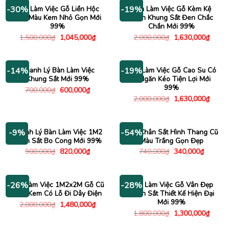
840,000₫.
Bàn Làm Việc Gỗ Liền Hộc
Bàn Làm Việc Gỗ Kèm Kệ
-30%
-19%
Kéo Màu Kem Nhỏ Gọn Mới
Sách Khung Sắt Đen Chắc
99%
Chắn Mới 99%
Giá
Giá
Giá
Giá
1,500,000
₫
1,045,000
₫
2,000,000
₫
1,630,000
₫
gốc
hiện
gốc
hiện
là:
tại
là:
tại
1,500,000₫.
là:
2,000,000₫.
là:
1,045,000₫.
1,630
Thanh Lý Bàn Làm Việc
Bàn Làm Việc Gỗ Cao Su Có
-14%
-19%
Khung Sắt Mới 99%
3 Ngăn Kéo Tiện Lợi Mới
99%
Giá
Giá
700,000
₫
600,000
₫
gốc
hiện
Giá
Giá
2,000,000
₫
1,630,000
₫
là:
tại
gốc
hiện
700,000₫.
là:
là:
tại
600,000₫.
2,000,000₫.
là:
1,630
Thanh Lý Bàn Làm Việc 1M2
Bàn Chân Sắt Hình Thang Cũ
-9%
-54%
Chân Sắt Bo Cong Mới 99%
Màu Trắng Gọn Đẹp
Giá
Giá
Giá
Giá
900,000
₫
820,000
₫
740,000
₫
340,000
₫
gốc
hiện
gốc
hiện
là:
tại
là:
tại
900,000₫.
là:
740,000₫.
là:
820,000₫.
340,000
Bàn Làm Việc 1M2x2M Gỗ Cũ
Bàn Làm Việc Gỗ Vân Đẹp
-26%
-28%
Màu Kem Có Lỗ Đi Dây Điện
Chân Sắt Thiết Kế Hiện Đại
Mới 99%
Giá
Giá
2,000,000
₫
1,480,000
₫
gốc
hiện
Giá
Giá
1,800,000
₫
1,300,000
₫
là:
tại
gốc
hiện
2,000,000₫.
là:
là:
tại