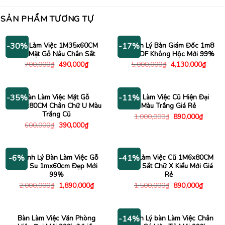
SẢN PHẨM TƯƠNG TỰ
Bàn Làm Việc 1M35x60CM
Thanh Lý Bàn Giám Đốc 1m8
-30%
-17%
Cũ Mặt Gỗ Nâu Chân Sắt
Gỗ MDF Không Hộc Mới 99%
Giá
Giá
Giá
Giá
700,000
₫
490,000
₫
5,000,000
₫
4,130,000
₫
gốc
hiện
gốc
hiện
là:
tại
là:
tại
700,000₫.
là:
5,000,000₫.
là:
490,000₫.
4,130
Bàn Làm Việc Mặt Gỗ
Bàn Làm Việc Cũ Hiện Đại
-35%
-11%
1M2x80CM Chân Chữ U Màu
Màu Trắng Giá Rẻ
Trắng Cũ
Giá
Giá
1,000,000
₫
890,000
₫
gốc
hiện
Giá
Giá
600,000
₫
390,000
₫
là:
tại
gốc
hiện
1,000,000₫.
là:
là:
tại
890,00
600,000₫.
là:
390,000₫.
Thanh Lý Bàn Làm Việc Gỗ
Bàn Làm Việc Cũ 1M6x80CM
-6%
-41%
Cao Su 1mx60cm Đẹp Mới
Chân Sắt Chữ X Kiểu Mới Giá
99%
Rẻ
Giá
Giá
Giá
Giá
2,000,000
₫
1,890,000
₫
1,500,000
₫
890,000
₫
gốc
hiện
gốc
hiện
là:
tại
là:
tại
2,000,000₫.
là:
1,500,000₫.
là:
1,890,000₫.
890,00
Bàn Làm Việc Văn Phòng
Thanh Lý bàn Làm Việc Chân
-14%