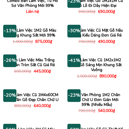
Combo Bàn Làm Việc, Tủ Hồ
Bàn Làm Việc Gỗ 1M2x1M Cũ
-23%
Sơ Văn Phòng Mới 99%
Có Lỗ Đi Dây Hiện Đại
Giá
Giá
Liên hệ
900,000
₫
690,000
₫
gốc
hiện
là:
tại
900,000₫.
là:
690,000
Bàn Làm Việc 1M2 Gỗ Màu
Bàn Làm Việc Cũ Mặt Gỗ Nâu
-13%
-30%
Sáng Khung Sắt Mới 99%
Sáng Kiểu Dáng Đơn Giá Rẻ
Giá
Giá
Giá
Giá
1,000,000
₫
875,000
₫
700,000
₫
490,000
₫
gốc
hiện
gốc
hiện
là:
tại
là:
tại
1,000,000₫.
là:
700,000₫.
là:
875,000₫.
490,000
Bàn Làm Việc Màu Trắng
Bàn Làm Việc Cũ 1M2x1M2
-26%
-41%
Chân Tròn Sắt Cũ Giá Rẻ
Mặt Gỗ Sáng Mịn Khung Sắt
Vuông
Giá
Giá
600,000
₫
445,000
₫
gốc
hiện
Giá
Giá
1,500,000
₫
890,000
₫
là:
tại
gốc
hiện
600,000₫.
là:
là:
tại
445,000₫.
1,500,000₫.
là:
890,00
Bàn Làm Việc Cũ 1M4x60CM
Bàn Văn Phòng 1M2 Chân
-20%
-23%
Mặt Vân Gỗ Đẹp Chân Chữ U
Sắt Chữ U Đơn Giản Mới
99% (Nhiều Mẫu)
Giá
Giá
800,000
₫
640,000
₫
gốc
hiện
Giá
Giá
700,010
₫
540,000
₫
là:
tại
gốc
hiện
800,000₫.
là:
là:
tại
640,000₫.
700,010₫.
là:
540,000