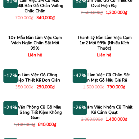
Bàn Làm Việc 1M Cũ Màu
Bàn Làm Việc Gỗ Cũ Thiết Kế
-51%
-52%
Xám Mặt Bàn Gỗ Chân Vuông
Oval Hiện Đại
Chắc Chắn
Giá
Giá
2,500,000
₫
1,200,000
₫
gốc
hiện
Giá
Giá
700,000
₫
340,000
₫
là:
tại
gốc
hiện
2,500,000₫.
là:
là:
tại
1,200
700,000₫.
là:
340,000₫.
10+ Mẫu Bàn Làm Việc Cụm
Thanh Lý Bàn Làm Việc Cụm
Vách Ngăn Chân Sắt Mới
1m2 Mới 99% (Nhiều Kích
99%
Thước)
Liên hệ
Liên hệ
Bàn Làm Việc Gỗ Công
Bàn Làm Việc Cũ Chân Sắt
-17%
-47%
Nghiệp Thiết Kế Đơn Giản
Đen Mặt Gỗ Nâu Giá Rẻ
Giá
Giá
Giá
Giá
350,000
₫
290,000
₫
1,500,000
₫
790,000
₫
gốc
hiện
gốc
hiện
là:
tại
là:
tại
350,000₫.
là:
1,500,000₫.
là:
290,000₫.
790,00
Bàn Văn Phòng Cũ Gỗ Màu
Bàn Làm Việc Nhóm Cũ Thiết
-24%
-26%
Vàng Sáng Tiết Kiệm Không
Kế Cánh Quạt
Gian
Giá
Giá
2,000,000
₫
1,480,000
₫
gốc
hiện
Giá
Giá
1,100,000
₫
840,000
₫
là:
tại
gốc
hiện
2,000,000₫.
là:
là:
tại
1,480
1,100,000₫.
là: