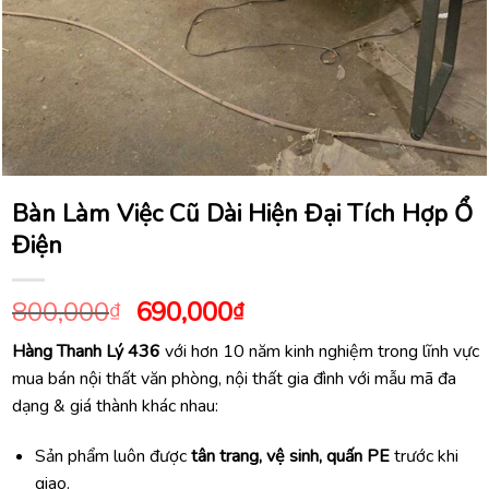
Bàn Làm Việc Cũ Dài Hiện Đại Tích Hợp Ổ
Điện
Giá
Giá
800,000
690,000
₫
₫
gốc
hiện
Hàng Thanh Lý 436
với hơn 10 năm kinh nghiệm trong lĩnh vực
là:
tại
mua bán nội thất văn phòng, nội thất gia đình với mẫu mã đa
800,000₫.
là:
dạng & giá thành khác nhau:
690,000₫.
Sản phẩm luôn được
tân trang, vệ sinh, quấn PE
trước khi
giao.