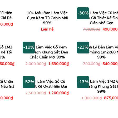
,000₫.
là:
700,000₫.
là:
là:
490,000₫.
600,000₫.
700,000
Cũ Hiện
10+ Mẫu Bàn Làm Việc
Bàn Làm Việc Cũ M
-30%
 Giá Rẻ
Cụm Kèm Tủ Cabin Mới
Nâu Gỗ Thiết Kế Đơ
99%
Giản Nhỏ Gọn
á
Giá
0,000
₫
c
hiện
Giá
Liên hệ
700,000
₫
490,000
tại
gốc
000,000₫.
là:
là:
890,000₫.
700,000
 Gỗ 1M2
Bàn Làm Việc Gỗ Kèm
Thanh Lý Bàn Làm Vi
-19%
-23%
 Kế Tối
Kệ Sách Khung Sắt Đen
Văn Phòng 1m2x60 
99%
Chắc Chắn Mới 99%
99%
Giá
Giá
Giá
Giá
960,000
₫
2,000,000
₫
1,630,000
₫
700,000
₫
540,000
c
hiện
gốc
hiện
gốc
tại
là:
tại
là:
00,000₫.
là:
2,000,000₫.
là:
700,000
1,960,000₫.
1,630,000₫.
Cũ Chân
Bàn Làm Việc Gỗ Cũ
Bàn Làm Việc 1M2 
-52%
-13%
 Nâu Giá
Thiết Kế Oval Hiện Đại
Màu Sáng Khung Sắt 
99%
Giá
Giá
2,500,000
₫
1,200,000
₫
gốc
hiện
á
Giá
Giá
0,000
₫
1,000,000
₫
875,00
là:
tại
c
hiện
gốc
2,500,000₫.
là:
tại
là:
1,200,000₫.
500,000₫.
là:
1,000,0
790,000₫.