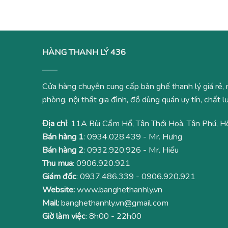
HÀNG THANH LÝ 436
Cửa hàng chuyên cung cấp bàn ghế thanh lý giá rẻ, 
phòng, nội thất gia đình, đồ dùng quán uy tín, chất
Địa chỉ
: 11A Bùi Cẩm Hổ, Tân Thới Hoà, Tân Phú, H
Bán hàng 1
:
0934.028.439
- Mr. Hưng
Bán hàng 2
:
0932.920.926
- Mr. Hiếu
Thu mua
:
0906.920.921
Giám đốc
:
0937.486.339
-
0906.920.921
Website:
www.banghethanhly.vn
Mail:
banghethanhly.vn@gmail.com
Giờ làm việc
: 8h00 - 22h00