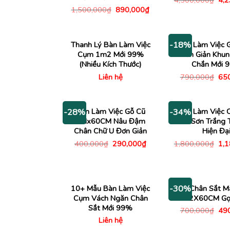
4,500,000
₫
4,
gố
Giá
Giá
1,500,000
₫
890,000
₫
là:
gốc
hiện
4,5
là:
tại
1,500,000₫.
là:
890,000₫.
Thanh Lý Bàn Làm Việc
Bàn Làm Việc 
-18%
Cụm 1m2 Mới 99%
Đơn Giản Khun
(Nhiều Kích Thước)
Chắn Mới 
Giá
Liên hệ
790,000
₫
65
gố
là:
790
Bàn Làm Việc Gỗ Cũ
Bàn Làm Việc 
-28%
-34%
1Mx60CM Nâu Đậm
Sắt Sơn Trắng 
Chân Chữ U Đơn Giản
Hiện Đạ
Giá
Giá
Giá
400,000
₫
290,000
₫
1,800,000
₫
1,
gốc
hiện
gố
là:
tại
là:
400,000₫.
là:
1,8
290,000₫.
10+ Mẫu Bàn Làm Việc
Bàn Chân Sắt M
-30%
Cụm Vách Ngăn Chân
1M2X60CM Gọ
Sắt Mới 99%
Giá
700,000
₫
49
gố
Liên hệ
là: