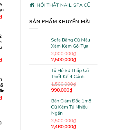
ây
NỘI THẤT NAIL, SPA CŨ
ọn
Giá
₫
hiện
SẢN PHẨM KHUYẾN MÃI
tại
₫.
là:
390,000₫.
2
Sofa Băng Cũ Màu
n
Xám Kèm Gối Tựa
u
3,000,000
₫
Giá
Giá
2,500,000
₫
Giá
₫
hiện
gốc
hiện
tại
Tủ Hồ Sơ Thấp Cũ
là:
tại
₫.
là:
540,000₫.
Thiết Kế 4 Cánh
3,000,000₫.
là:
ũ
2,500,000₫.
1,500,000
₫
Gỗ
Giá
Giá
990,000
₫
ắn
gốc
hiện
Giá
₫
Bàn Giám Đốc 1m8
hiện
là:
tại
tại
Cũ Kèm Tủ Nhiều
1,500,000₫.
là:
₫.
là:
Ngăn
340,000₫.
990,000₫.
3,500,000
₫
i
Giá
Giá
2,480,000
₫