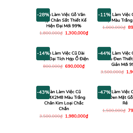
700
Bàn Làm Việc Gỗ Vân
Bàn Làm Việc 
-28%
-11%
Đẹp Chân Sắt Thiết Kế
Đại Màu Trắng
Hiện Đại Mới 99%
Gi
1,000,000
₫
89
gố
Giá
Giá
1,800,000
₫
1,300,000
₫
là:
gốc
hiện
1,
là:
tại
1,800,000₫.
là:
1,300,000₫.
Bàn Làm Việc Cũ Dài
Bàn Làm Việc
-14%
-44%
Hiện Đại Tích Hợp Ổ Điện
Màu Đen Thiết
Giản Mới 
Giá
Giá
800,000
₫
690,000
₫
gốc
hiện
Giá
3,500,000
₫
1,
là:
tại
gố
800,000₫.
là:
là:
690,000₫.
3,5
Bàn Làm Việc Cũ
Bàn Làm Việc 
-43%
-47%
1M4X2M8 Màu Trắng
Sắt Đen Mặt Gỗ
Chân Kim Loại Chắc
Rẻ
Chắn
Gi
1,500,000
₫
79
gố
Giá
Giá
3,500,000
₫
1,980,000
₫
là:
gốc
hiện
1,
là:
tại
3,500,000₫.
là:
1,980,000₫.