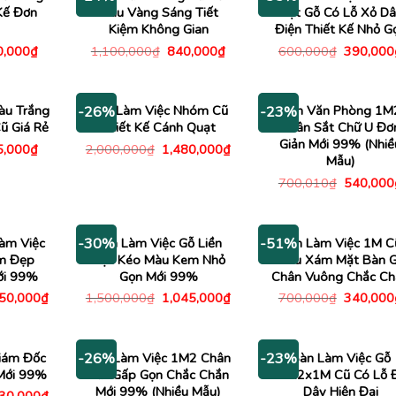
Kế Đơn
Màu Vàng Sáng Tiết
Mặt Gỗ Có Lỗ Xỏ D
Kiệm Không Gian
Điện Thiết Kế Nhỏ G
Giá
Giá
Giá
Giá
0,000
₫
1,100,000
₫
840,000
₫
600,000
₫
390,000
c
hiện
gốc
hiện
gốc
tại
là:
tại
là:
,000₫.
là:
1,100,000₫.
là:
600,000
290,000₫.
840,000₫.
àu Trắng
Bàn Làm Việc Nhóm Cũ
Bàn Văn Phòng 1M
-26%
-23%
ũ Giá Rẻ
Thiết Kế Cánh Quạt
Chân Sắt Chữ U Đơ
Giản Mới 99% (Nhiề
Giá
Giá
Giá
5,000
₫
2,000,000
₫
1,480,000
₫
c
hiện
gốc
hiện
Mẫu)
tại
là:
tại
Giá
700,010
₫
540,000
,000₫.
là:
2,000,000₫.
là:
gốc
445,000₫.
1,480,000₫.
là:
700,010
àm Việc
Bàn Làm Việc Gỗ Liền
Bàn Làm Việc 1M C
-30%
-51%
m Đẹp
Hộc Kéo Màu Kem Nhỏ
Màu Xám Mặt Bàn 
ới 99%
Gọn Mới 99%
Chân Vuông Chắc Ch
Giá
Giá
Giá
Giá
750,000
₫
1,500,000
₫
1,045,000
₫
700,000
₫
340,000
c
hiện
gốc
hiện
gốc
tại
là:
tại
là:
00,000₫.
là:
1,500,000₫.
là:
700,000
2,750,000₫.
1,045,000₫.
iám Đốc
Bàn Làm Việc 1M2 Chân
Bàn Làm Việc Gỗ
-26%
-23%
 Mới 99%
Sắt Gấp Gọn Chắc Chắn
1M2x1M Cũ Có Lỗ Đ
Mới 99% (Nhiều Mẫu)
Dây Hiện Đại
Giá