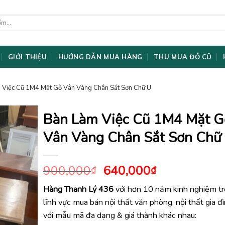
GIỚI THIỆU
HƯỚNG DẪN MUA HÀNG
THU MUA ĐỒ CŨ
 Việc Cũ 1M4 Mặt Gỗ Vân Vàng Chân Sắt Sơn Chữ U
Bàn Làm Việc Cũ 1M4 Mặt G
Vân Vàng Chân Sắt Sơn Chữ
Giá
Giá
900,000
640,000
₫
₫
gốc
hiện
Hàng Thanh Lý 436
với hơn 10 năm kinh nghiệm t
là:
tại
lĩnh vực mua bán nội thất văn phòng, nội thất gia đ
900,000₫.
là:
640,000₫.
với mẫu mã đa dạng & giá thành khác nhau: