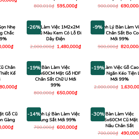
230,000
₫
c
hiện
Giá
Giá
Giá
800,010
₫
595,000
₫
900,000
₫
690,000
tại
gốc
hiện
gốc
00,000₫.
là:
là:
tại
là:
4,230,000₫.
800,010₫.
là:
900,000
595,000₫.
Gọn Nhẹ
Bàn Làm Việc 1M2x2M
Thanh Lý Bàn Làm Vi
-26%
-9%
g Chắc
Gỗ Cũ Màu Kem Có Lỗ Đi
1M2 Chân Sắt Bo Co
99%
Dây Điện
Mới 99%
Giá
Giá
Giá
Giá
0,000
₫
2,000,000
₫
1,480,000
₫
900,000
₫
820,000
c
hiện
gốc
hiện
gốc
tại
là:
tại
là:
,000₫.
là:
2,000,000₫.
là:
900,000
650,000₫.
1,480,000₫.
Cũ Chân
Bàn Làm Việc
Bàn Làm Việc Gỗ Cao
-19%
-19%
Thiết Kế
1M2x60CM Mặt Gỗ HDF
Có 3 Ngăn Kéo Tiện 
i
Chân Sắt Chữ U Mới
Mới 99%
99%
Giá
Giá
180,000
₫
2,000,000
₫
1,630,0
c
hiện
gốc
Giá
Giá
800,000
₫
650,000
₫
tại
là:
gốc
hiện
00,000₫.
là:
2,000,00
là:
tại
1,180,000₫.
800,000₫.
là:
650,000₫.
ặt Gỗ Cũ
Thanh Lý Bàn Làm Việc
Bàn Làm Việc
-14%
-30%
n Gàng
Khung Sắt Mới 99%
1M35x60CM Cũ Mặt
Nâu Chân Sắt
Giá
Giá
Giá
0,000
₫
700,000
₫
600,000
₫
c
hiện
gốc
hiện
Giá
700,000
₫
490,000
tại
là:
tại
gốc