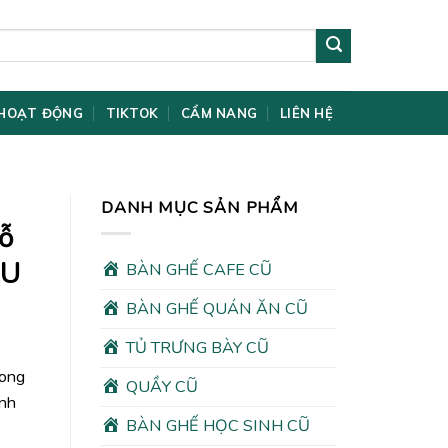
HOẠT ĐỘNG
TIKTOK
CẨM NANG
LIÊN HỆ
DANH MỤC SẢN PHẨM
ỗ
 U
BÀN GHẾ CAFE CŨ
BÀN GHẾ QUÁN ĂN CŨ
TỦ TRƯNG BÀY CŨ
rong
QUẦY CŨ
ình
BÀN GHẾ HỌC SINH CŨ