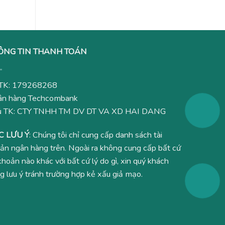
ÔNG TIN THANH TOÁN
TK: 179268268
n hàng Techcombank
ủ TK: CTY TNHH TM DV DT VA XD HAI DANG
C LƯU Ý
: Chúng tôi chỉ cung cấp danh sách tài
ản ngân hàng trên. Ngoài ra không cung cấp bất cứ
 khoản nào khác với bất cứ lý do gì, xin quý khách
g lưu ý tránh trường hợp kẻ xấu giả mạo.