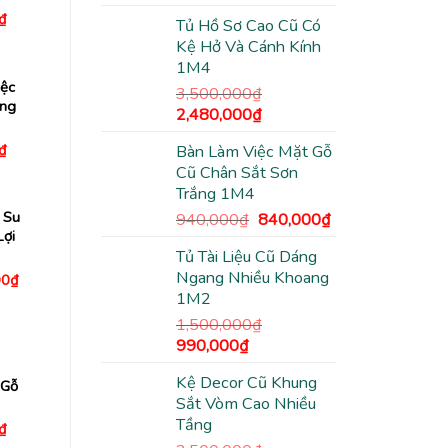
gốc
hiện
Giá
₫
Tủ Hồ Sơ Cao Cũ Có
là:
tại
hiện
Kệ Hở Và Cánh Kính
tại
3,500,000₫.
là:
₫.
là:
1M4
2,480,000₫.
690,000₫.
ệc
3,500,000
₫
ng
Giá
Giá
2,480,000
₫
gốc
hiện
Giá
₫
Bàn Làm Việc Mặt Gỗ
là:
tại
hiện
Cũ Chân Sắt Sơn
3,500,000₫.
là:
tại
₫.
là:
Trắng 1M4
2,480,000₫.
820,000₫.
 Su
Giá
Giá
940,000
₫
840,000
₫
Lợi
gốc
hiện
Tủ Tài Liệu Cũ Dáng
là:
tại
Ngang Nhiều Khoang
Giá
00
₫
940,000₫.
là:
hiện
1M2
840,000₫.
tại
0₫.
là:
1,500,000
₫
1,630,000₫.
Giá
Giá
990,000
₫
gốc
hiện
Kệ Decor Cũ Khung
là:
tại
 Gỗ
Sắt Vòm Cao Nhiều
1,500,000₫.
là:
Tầng
990,000₫.
Giá
₫
hiện