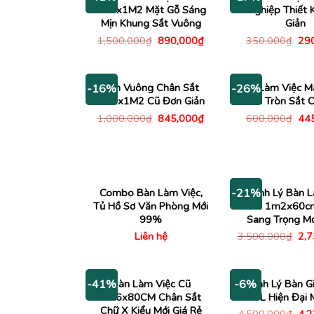
1M2x1M2 Mặt Gỗ Sáng
Nghiệp Thiết 
Mịn Khung Sắt Vuông
Giản
Giá
Giá
Giá
1,500,000
₫
890,000
₫
350,000
₫
29
gốc
hiện
gố
là:
tại
là:
1,500,000₫.
là:
350
890,000₫.
Bàn Vuông Chân Sắt
Bàn Làm Việc M
-16%
-26%
1M2x1M2 Cũ Đơn Giản
Chân Tròn Sắt C
Giá
Giá
Giá
1,000,000
₫
845,000
₫
600,000
₫
44
gốc
hiện
gố
là:
tại
là:
1,000,000₫.
là:
600
845,000₫.
Combo Bàn Làm Việc,
Thanh Lý Bàn L
-21%
Tủ Hồ Sơ Văn Phòng Mới
Gỗ 1m2x60c
99%
Sang Trọng M
Giá
Liên hệ
3,500,000
₫
2,
gố
là:
3,5
Bàn Làm Việc Cũ
Thanh Lý Bàn G
-41%
-6%
1M6x80CM Chân Sắt
Góc L Hiện Đại
Chữ X Kiểu Mới Giá Rẻ
Giá