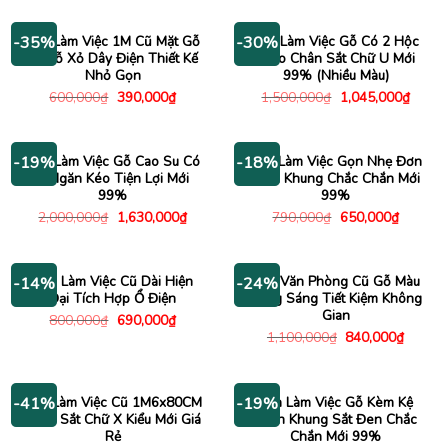
là:
tại
740,000₫.
là:
340,000₫.
Bàn Làm Việc 1M Cũ Mặt Gỗ
Bàn Làm Việc Gỗ Có 2 Hộc
-35%
-30%
Có Lỗ Xỏ Dây Điện Thiết Kế
Treo Chân Sắt Chữ U Mới
Nhỏ Gọn
99% (Nhiều Màu)
Giá
Giá
Giá
Giá
600,000
₫
390,000
₫
1,500,000
₫
1,045,000
₫
gốc
hiện
gốc
hiện
là:
tại
là:
tại
600,000₫.
là:
1,500,000₫.
là:
390,000₫.
1,045
Bàn Làm Việc Gỗ Cao Su Có
Bàn Làm Việc Gọn Nhẹ Đơn
-19%
-18%
3 Ngăn Kéo Tiện Lợi Mới
Giản Khung Chắc Chắn Mới
99%
99%
Giá
Giá
Giá
Giá
2,000,000
₫
1,630,000
₫
790,000
₫
650,000
₫
gốc
hiện
gốc
hiện
là:
tại
là:
tại
2,000,000₫.
là:
790,000₫.
là:
1,630,000₫.
650,000
Bàn Làm Việc Cũ Dài Hiện
Bàn Văn Phòng Cũ Gỗ Màu
-14%
-24%
Đại Tích Hợp Ổ Điện
Vàng Sáng Tiết Kiệm Không
Gian
Giá
Giá
800,000
₫
690,000
₫
gốc
hiện
Giá
Giá
1,100,000
₫
840,000
₫
là:
tại
gốc
hiện
800,000₫.
là:
là:
tại
690,000₫.
1,100,000₫.
là:
840,00
Bàn Làm Việc Cũ 1M6x80CM
Bàn Làm Việc Gỗ Kèm Kệ
-41%
-19%
Chân Sắt Chữ X Kiểu Mới Giá
Sách Khung Sắt Đen Chắc
Rẻ
Chắn Mới 99%