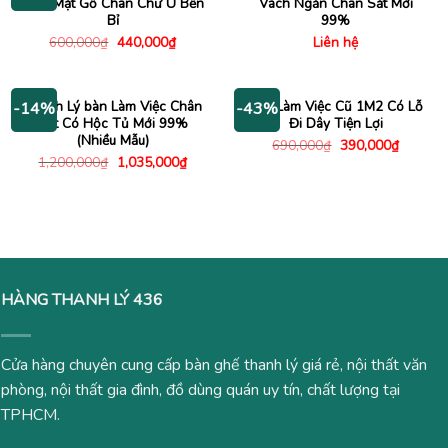
Giản Mặt Gỗ Chân Chữ U Bền
Vách Ngăn Chân Sắt Mới
Bỉ
99%
Giá
Giá
600,000
₫
440,000
₫
Liên hệ
gốc
hiện
là:
tại
600,000₫.
là:
440,000₫.
Thanh Lý bàn Làm Việc Chân
Bàn Làm Việc Cũ 1M2 Có Lỗ
-14%
-43%
Sắt Có Hộc Tủ Mới 99%
Đi Dây Tiện Lợi
(Nhiều Mẫu)
Giá
Giá
690,000
₫
390,000
₫
gốc
hiện
Giá
Giá
1,200,000
₫
1,035,000
₫
là:
tại
gốc
hiện
690,000₫.
là:
là:
tại
390,000
1,200,000₫.
là:
1,035,000₫.
HÀNG THANH LÝ 436
Cửa hàng chuyên cung cấp bàn ghế thanh lý giá rẻ, nội thất văn
phòng, nội thất gia đình, đồ dùng quán uy tín, chất lượng tại
TPHCM.