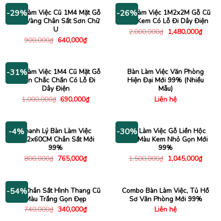
1,960
Bàn Làm Việc Cũ 1M4 Mặt Gỗ
Bàn Làm Việc 1M2x2M Gỗ Cũ
-29%
-26%
Vân Vàng Chân Sắt Sơn Chữ
Màu Kem Có Lỗ Đi Dây Điện
U
Giá
Giá
2,000,000
₫
1,480,000
₫
gốc
hiện
Giá
Giá
900,000
₫
640,000
₫
là:
tại
gốc
hiện
2,000,000₫.
là:
là:
tại
1,480
900,000₫.
là:
640,000₫.
Bàn Làm Việc 1M4 Cũ Mặt Gỗ
Bàn Làm Việc Văn Phòng
-31%
Chân Chắc Chắn Có Lỗ Đi
Hiện Đại Mới 99% (Nhiều
Dây Điện
Mẫu)
Giá
Giá
1,000,000
₫
690,000
₫
Liên hệ
gốc
hiện
là:
tại
1,000,000₫.
là:
690,000₫.
Thanh Lý Bàn Làm Việc
Bàn Làm Việc Gỗ Liền Hộc
-4%
-30%
1M2x60CM Chân Sắt Mới
Kéo Màu Kem Nhỏ Gọn Mới
99%
99%
Giá
Giá
Giá
Giá
800,000
₫
765,000
₫
1,500,000
₫
1,045,000
₫
gốc
hiện
gốc
hiện
là:
tại
là:
tại
800,000₫.
là:
1,500,000₫.
là:
765,000₫.
1,045
Bàn Chân Sắt Hình Thang Cũ
Combo Bàn Làm Việc, Tủ Hồ
-54%
Màu Trắng Gọn Đẹp
Sơ Văn Phòng Mới 99%
Giá
Giá
740,000
₫
340,000
₫
Liên hệ
gốc
hiện