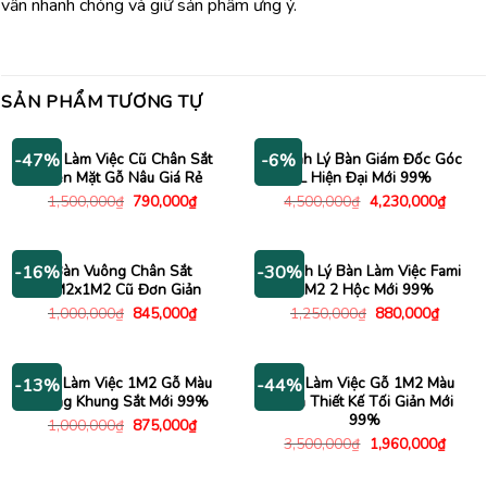
vấn nhanh chóng và giữ sản phẩm ưng ý.
SẢN PHẨM TƯƠNG TỰ
Bàn Làm Việc Cũ Chân Sắt
Thanh Lý Bàn Giám Đốc Góc
-47%
-6%
Đen Mặt Gỗ Nâu Giá Rẻ
L Hiện Đại Mới 99%
Giá
Giá
Giá
Giá
1,500,000
₫
790,000
₫
4,500,000
₫
4,230,000
₫
gốc
hiện
gốc
hiện
là:
tại
là:
tại
1,500,000₫.
là:
4,500,000₫.
là:
790,000₫.
4,230
Bàn Vuông Chân Sắt
Thanh Lý Bàn Làm Việc Fami
-16%
-30%
1M2x1M2 Cũ Đơn Giản
1M2 2 Hộc Mới 99%
Giá
Giá
Giá
Giá
1,000,000
₫
845,000
₫
1,250,000
₫
880,000
₫
gốc
hiện
gốc
hiện
là:
tại
là:
tại
1,000,000₫.
là:
1,250,000₫.
là:
845,000₫.
880,00
Bàn Làm Việc 1M2 Gỗ Màu
Bàn Làm Việc Gỗ 1M2 Màu
-13%
-44%
Sáng Khung Sắt Mới 99%
Đen Thiết Kế Tối Giản Mới
99%
Giá
Giá
1,000,000
₫
875,000
₫
gốc
hiện
Giá
Giá
3,500,000
₫
1,960,000
₫
là:
tại
gốc
hiện
1,000,000₫.
là:
là:
tại
875,000₫.
3,500,000₫.
là: