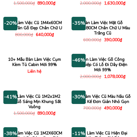
Giá
Giá
Giá
Giá
1,500,000
₫
890,000
₫
2,000,000
₫
1,630,000
₫
gốc
hiện
gốc
hiện
là:
tại
là:
tại
1,500,000₫.
là:
2,000,000₫.
là:
890,000₫.
1,630
Bàn Làm Việc Cũ 1M4x60CM
Bàn Làm Việc Mặt Gỗ
-20%
-35%
Mặt Vân Gỗ Đẹp Chân Chữ U
1M2x80CM Chân Chữ U Màu
Trắng Cũ
Giá
Giá
800,000
₫
640,000
₫
gốc
hiện
Giá
Giá
600,000
₫
390,000
₫
là:
tại
gốc
hiện
800,000₫.
là:
là:
tại
640,000₫.
600,000₫.
là:
390,000
10+ Mẫu Bàn Làm Việc Cụm
Bàn Làm Việc Gỗ Công
-46%
Kèm Tủ Cabin Mới 99%
Nghiệp Có Lỗ Đi Dây Điện
Mới 99%
Liên hệ
Giá
Giá
2,000,000
₫
1,078,000
₫
gốc
hiện
là:
tại
2,000,000₫.
là:
1,078
Bàn Làm Việc Cũ 1M2x1M2
Bàn Làm Việc Cũ Màu Nâu Gỗ
-41%
-30%
Mặt Gỗ Sáng Mịn Khung Sắt
Thiết Kế Đơn Giản Nhỏ Gọn
Vuông
Giá
Giá
700,000
₫
490,000
₫
gốc
hiện
Giá
Giá
1,500,000
₫
890,000
₫
là:
tại
gốc
hiện
700,000₫.
là:
là:
tại
490,000
1,500,000₫.
là:
890,000₫.
Bàn Làm Việc Cũ 1M2X60CM
Bàn Làm Việc Cũ Hiện Đại
-38%
-11%