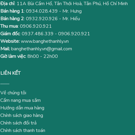
Địa chỉ
: 11A Bùi Cẩm Hổ, Tân Thới Hoà, Tân Phú, Hồ Chí Minh
Bán hàng 1
:
0934.028.439
- Mr. Hưng
Bán hàng 2
:
0932.920.926
- Mr. Hiếu
Thu mua
:
0906.920.921
Giám đốc
:
0937.486.339
-
0906.920.921
Website:
www.banghethanhly.vn
Mail:
banghethanhly.vn@gmail.com
Giờ làm việc
: 8h00 - 22h00
LIÊN KẾT
Về chúng tôi
Cẩm nang mua sắm
Hướng dẫn mua hàng
Chính sách giao hàng
Chính sách đổi trả
Chính sách thanh toán