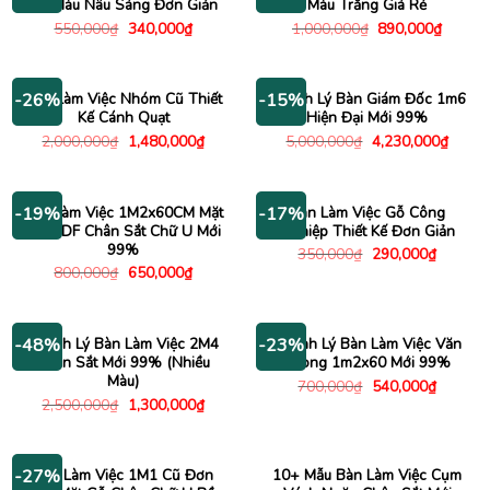
Gỗ Màu Nâu Sáng Đơn Giản
Màu Trắng Giá Rẻ
Giá
Giá
Giá
Giá
550,000
₫
340,000
₫
1,000,000
₫
890,000
₫
gốc
hiện
gốc
hiện
là:
tại
là:
tại
550,000₫.
là:
1,000,000₫.
là:
340,000₫.
890,00
Bàn Làm Việc Nhóm Cũ Thiết
Thanh Lý Bàn Giám Đốc 1m6
-26%
-15%
Kế Cánh Quạt
Hiện Đại Mới 99%
Giá
Giá
Giá
Giá
2,000,000
₫
1,480,000
₫
5,000,000
₫
4,230,000
₫
gốc
hiện
gốc
hiện
là:
tại
là:
tại
2,000,000₫.
là:
5,000,000₫.
là:
1,480,000₫.
4,230
Bàn Làm Việc 1M2x60CM Mặt
Bàn Làm Việc Gỗ Công
-19%
-17%
Gỗ HDF Chân Sắt Chữ U Mới
Nghiệp Thiết Kế Đơn Giản
99%
Giá
Giá
350,000
₫
290,000
₫
gốc
hiện
Giá
Giá
800,000
₫
650,000
₫
là:
tại
gốc
hiện
350,000₫.
là:
là:
tại
290,000
800,000₫.
là:
650,000₫.
Thanh Lý Bàn Làm Việc 2M4
Thanh Lý Bàn Làm Việc Văn
-48%
-23%
Chân Sắt Mới 99% (Nhiều
Phòng 1m2x60 Mới 99%
Màu)
Giá
Giá
700,000
₫
540,000
₫
gốc
hiện
Giá
Giá
2,500,000
₫
1,300,000
₫
là:
tại
gốc
hiện
700,000₫.
là:
là:
tại
540,000
2,500,000₫.
là:
1,300,000₫.
Bàn Làm Việc 1M1 Cũ Đơn
10+ Mẫu Bàn Làm Việc Cụm
-27%