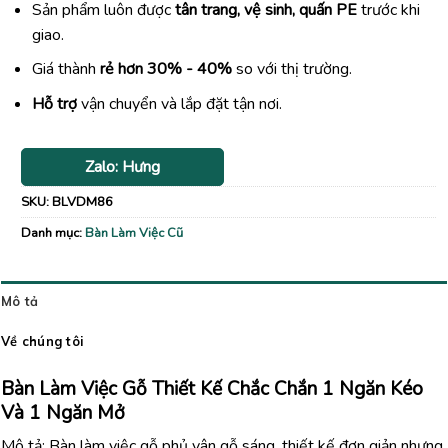
Sản phẩm luôn được
tân trang, vệ sinh, quấn PE
trước khi
giao.
Giá thành
rẻ hơn 30% - 40%
so với thị trường.
Hỗ trợ
vận chuyển và lắp đặt tận nơi.
Zalo: Hưng
SKU:
BLVDM86
Danh mục:
Bàn Làm Việc Cũ
Mô tả
Về chúng tôi
Bàn Làm Việc Gỗ Thiết Kế Chắc Chắn 1 Ngăn Kéo
Và 1 Ngăn Mở
Mô tả: Bàn làm việc gỗ phủ vân gỗ sáng, thiết kế đơn giản nhưng