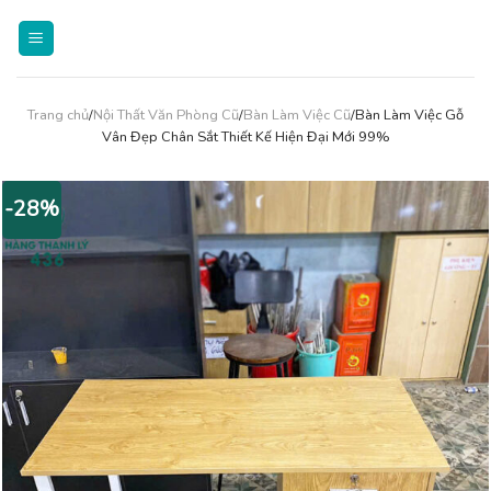
Skip
to
content
Trang chủ
/
Nội Thất Văn Phòng Cũ
/
Bàn Làm Việc Cũ
/Bàn Làm Việc Gỗ
Vân Đẹp Chân Sắt Thiết Kế Hiện Đại Mới 99%
-28%