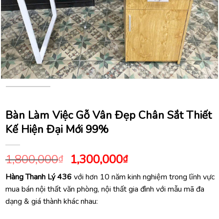
Bàn Làm Việc Gỗ Vân Đẹp Chân Sắt Thiết
Kế Hiện Đại Mới 99%
Giá
Giá
1,800,000
1,300,000
₫
₫
gốc
hiện
Hàng Thanh Lý 436
với hơn 10 năm kinh nghiệm trong lĩnh vực
là:
tại
mua bán nội thất văn phòng, nội thất gia đình với mẫu mã đa
1,800,000₫.
là:
dạng & giá thành khác nhau:
1,300,000₫.