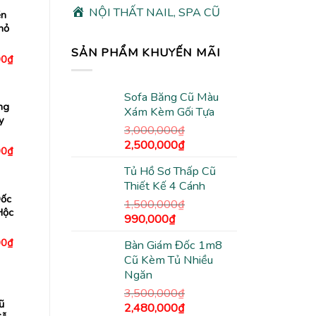
NỘI THẤT NAIL, SPA CŨ
ền
hỏ
SẢN PHẨM KHUYẾN MÃI
Giá
00
₫
hiện
tại
0₫.
là:
Sofa Băng Cũ Màu
1,045,000₫.
ng
Xám Kèm Gối Tựa
y
3,000,000
₫
Giá
Giá
2,500,000
₫
Giá
00
₫
gốc
hiện
hiện
tại
Tủ Hồ Sơ Thấp Cũ
là:
tại
0₫.
là:
Thiết Kế 4 Cánh
3,000,000₫.
là:
1,078,000₫.
Đốc
2,500,000₫.
1,500,000
₫
Hộc
Giá
Giá
990,000
₫
gốc
hiện
Giá
00
₫
Bàn Giám Đốc 1m8
là:
tại
hiện
Cũ Kèm Tủ Nhiều
tại
1,500,000₫.
là:
0₫.
là:
Ngăn
990,000₫.
4,130,000₫.
3,500,000
₫
ũ
Giá
Giá
2,480,000
₫