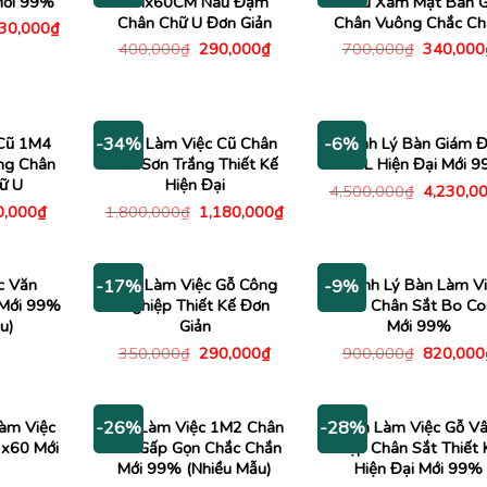
Mới 99%
1Mx60CM Nâu Đậm
Màu Xám Mặt Bàn 
Chân Chữ U Đơn Giản
Chân Vuông Chắc Ch
Giá
230,000
₫
c
hiện
Giá
Giá
Giá
400,000
₫
290,000
₫
700,000
₫
340,000
tại
gốc
hiện
gốc
00,000₫.
là:
là:
tại
là:
4,230,000₫.
400,000₫.
là:
700,000
290,000₫.
 Cũ 1M4
Bàn Làm Việc Cũ Chân
Thanh Lý Bàn Giám 
-34%
-6%
ng Chân
Sắt Sơn Trắng Thiết Kế
Góc L Hiện Đại Mới 
ữ U
Hiện Đại
Giá
4,500,000
₫
4,230,0
gốc
Giá
Giá
Giá
0,000
₫
1,800,000
₫
1,180,000
₫
là:
c
hiện
gốc
hiện
4,500,00
tại
là:
tại
,000₫.
là:
1,800,000₫.
là:
640,000₫.
1,180,000₫.
c Văn
Bàn Làm Việc Gỗ Công
Thanh Lý Bàn Làm Vi
-17%
-9%
 Mới 99%
Nghiệp Thiết Kế Đơn
1M2 Chân Sắt Bo Co
u)
Giản
Mới 99%
Giá
Giá
Giá
350,000
₫
290,000
₫
900,000
₫
820,000
gốc
hiện
gốc
là:
tại
là:
350,000₫.
là:
900,000
290,000₫.
àm Việc
Bàn Làm Việc 1M2 Chân
Bàn Làm Việc Gỗ V
-26%
-28%
x60 Mới
Sắt Gấp Gọn Chắc Chắn
Đẹp Chân Sắt Thiết 
Mới 99% (Nhiều Mẫu)
Hiện Đại Mới 99%