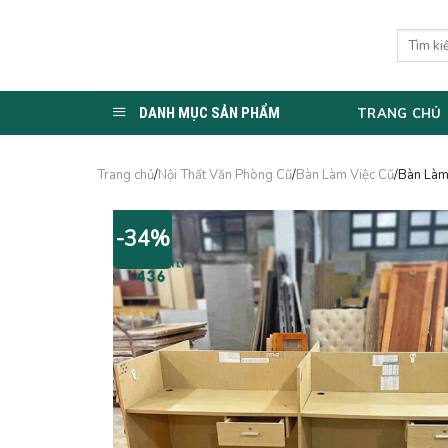
Skip
to
Tìm
kiếm:
content
DANH MỤC SẢN PHẨM
TRANG CHỦ
Trang chủ
/
Nội Thất Văn Phòng Cũ
/
Bàn Làm Việc Cũ
/Bàn Làm
-34%