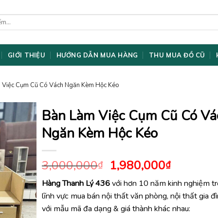
GIỚI THIỆU
HƯỚNG DẪN MUA HÀNG
THU MUA ĐỒ CŨ
 Việc Cụm Cũ Có Vách Ngăn Kèm Hộc Kéo
Bàn Làm Việc Cụm Cũ Có Vá
Ngăn Kèm Hộc Kéo
Giá
Giá
3,000,000
1,980,000
₫
₫
gốc
hiện
Hàng Thanh Lý 436
với hơn 10 năm kinh nghiệm t
là:
tại
lĩnh vực mua bán nội thất văn phòng, nội thất gia đ
3,000,000₫.
là:
1,980,0
với mẫu mã đa dạng & giá thành khác nhau: