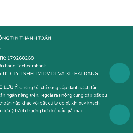
₫.
là:
490,000₫.
ÔNG TIN THANH TOÁN
TK: 179268268
n hàng Techcombank
ủ TK: CTY TNHH TM DV DT VA XD HAI DANG
C LƯU Ý
: Chúng tôi chỉ cung cấp danh sách tài
ản ngân hàng trên. Ngoài ra không cung cấp bất cứ
 khoản nào khác với bất cứ lý do gì, xin quý khách
g lưu ý tránh trường hợp kẻ xấu giả mạo.