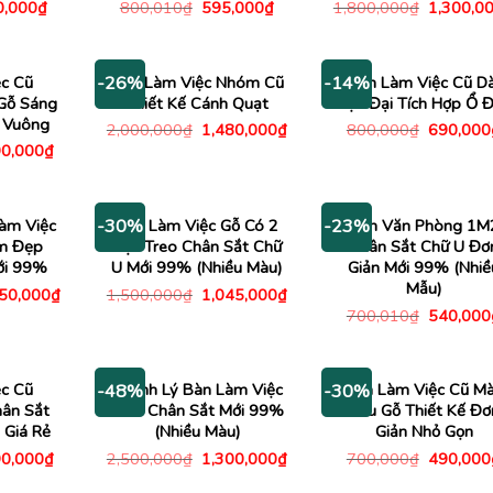
Giá
Giá
Giá
Giá
0,000
₫
800,010
₫
595,000
₫
1,800,000
₫
1,300,0
c
hiện
gốc
hiện
gốc
tại
là:
tại
là:
,000₫.
là:
800,010₫.
là:
1,800,00
540,000₫.
595,000₫.
c Cũ
Bàn Làm Việc Nhóm Cũ
Bàn Làm Việc Cũ Dà
-26%
-14%
Gỗ Sáng
Thiết Kế Cánh Quạt
Hiện Đại Tích Hợp Ổ Đ
 Vuông
Giá
Giá
Giá
2,000,000
₫
1,480,000
₫
800,000
₫
690,000
gốc
hiện
gốc
á
Giá
0,000
₫
là:
tại
là:
c
hiện
2,000,000₫.
là:
800,000
tại
1,480,000₫.
500,000₫.
là:
890,000₫.
àm Việc
Bàn Làm Việc Gỗ Có 2
Bàn Văn Phòng 1M
-30%
-23%
m Đẹp
Hộc Treo Chân Sắt Chữ
Chân Sắt Chữ U Đơ
ới 99%
U Mới 99% (Nhiều Màu)
Giản Mới 99% (Nhiề
Mẫu)
Giá
Giá
Giá
750,000
₫
1,500,000
₫
1,045,000
₫
c
hiện
gốc
hiện
Giá
700,010
₫
540,000
tại
là:
tại
gốc
00,000₫.
là:
1,500,000₫.
là:
là:
2,750,000₫.
1,045,000₫.
700,010
c Cũ
Thanh Lý Bàn Làm Việc
Bàn Làm Việc Cũ M
-48%
-30%
ân Sắt
2M4 Chân Sắt Mới 99%
Nâu Gỗ Thiết Kế Đơ
 Giá Rẻ
(Nhiều Màu)
Giản Nhỏ Gọn
á
Giá
Giá
Giá
Giá
0,000
₫
2,500,000
₫
1,300,000
₫
700,000
₫
490,000
c
hiện
gốc
hiện
gốc
tại
là:
tại
là: