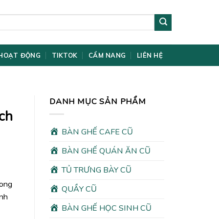
HOẠT ĐỘNG
TIKTOK
CẨM NANG
LIÊN HỆ
DANH MỤC SẢN PHẨM
ch
BÀN GHẾ CAFE CŨ
BÀN GHẾ QUÁN ĂN CŨ
TỦ TRƯNG BÀY CŨ
rong
QUẦY CŨ
ình
BÀN GHẾ HỌC SINH CŨ
00₫.