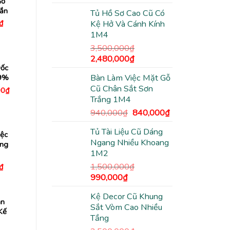
Gỗ
gốc
hiện
ắn
Tủ Hồ Sơ Cao Cũ Có
là:
tại
Giá
₫
Kệ Hở Và Cánh Kính
3,500,000₫.
là:
hiện
1M4
2,480,000₫.
tại
₫.
là:
3,500,000
₫
340,000₫.
Giá
Giá
2,480,000
₫
Đốc
gốc
hiện
Bàn Làm Việc Mặt Gỗ
99%
là:
tại
Cũ Chân Sắt Sơn
Giá
00
₫
3,500,000₫.
là:
hiện
Trắng 1M4
2,480,000₫.
tại
0₫.
là:
Giá
Giá
940,000
₫
840,000
₫
4,230,000₫.
gốc
hiện
Tủ Tài Liệu Cũ Dáng
là:
tại
ệc
Ngang Nhiều Khoang
940,000₫.
là:
ng
1M2
840,000₫.
1,500,000
₫
Giá
₫
hiện
Giá
Giá
990,000
₫
tại
gốc
hiện
₫.
là:
820,000₫.
Kệ Decor Cũ Khung
là:
tại
ân
Sắt Vòm Cao Nhiều
1,500,000₫.
là:
Kế
Tầng
990,000₫.