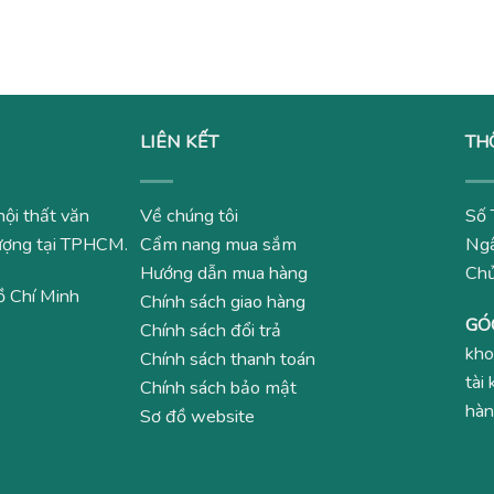
500,000₫.
là:
2,500,000₫.
là:
700,000
890,000₫.
1,300,000₫.
LIÊN KẾT
TH
nội thất văn
Về chúng tôi
Số 
 lượng tại TPHCM.
Cẩm nang mua sắm
Ngâ
Hướng dẫn mua hàng
Ch
ồ Chí Minh
Chính sách giao hàng
GÓ
Chính sách đổi trả
kho
Chính sách thanh toán
tài
Chính sách bảo mật
hàn
Sơ đồ website