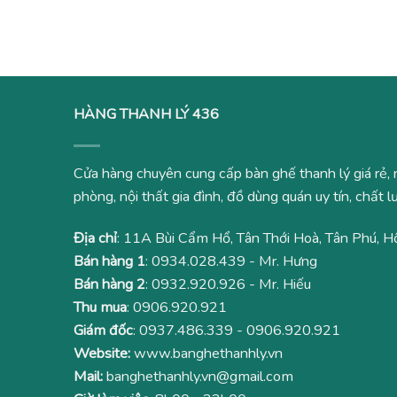
550,000₫.
là:
1,
340,000₫.
HÀNG THANH LÝ 436
Cửa hàng chuyên cung cấp bàn ghế thanh lý giá rẻ, 
phòng, nội thất gia đình, đồ dùng quán uy tín, chất
Địa chỉ
: 11A Bùi Cẩm Hổ, Tân Thới Hoà, Tân Phú, H
Bán hàng 1
:
0934.028.439
- Mr. Hưng
Bán hàng 2
:
0932.920.926
- Mr. Hiếu
Thu mua
:
0906.920.921
Giám đốc
:
0937.486.339
-
0906.920.921
Website:
www.banghethanhly.vn
Mail:
banghethanhly.vn@gmail.com