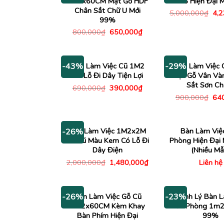
1M2x60CM Mặt Gỗ HDF
1m6 Hiện Đại 
Chân Sắt Chữ U Mới
Giá
5,000,000
₫
4,
gố
99%
là:
Giá
Giá
800,000
₫
650,000
₫
5,0
gốc
hiện
là:
tại
800,000₫.
là:
650,000₫.
Bàn Làm Việc Cũ 1M2
Bàn Làm Việc
-43%
-29%
Có Lỗ Đi Dây Tiện Lợi
Mặt Gỗ Vân Và
Sắt Sơn Ch
Giá
Giá
690,000
₫
390,000
₫
gốc
hiện
Giá
900,000
₫
64
là:
tại
gố
690,000₫.
là:
là:
390,000₫.
900
Bàn Làm Việc 1M2x2M
Bàn Làm Việ
-26%
Gỗ Cũ Màu Kem Có Lỗ Đi
Phòng Hiện Đại
Dây Điện
(Nhiều Mẫ
Giá
Giá
2,000,000
₫
1,480,000
₫
Liên hệ
gốc
hiện
là:
tại
2,000,000₫.
là:
1,480,000₫.
Bàn Làm Việc Gỗ Cũ
Thanh Lý Bàn L
-26%
-23%
1M2x60CM Kèm Khay
Văn Phòng 1m2
Bàn Phím Hiện Đại
99%