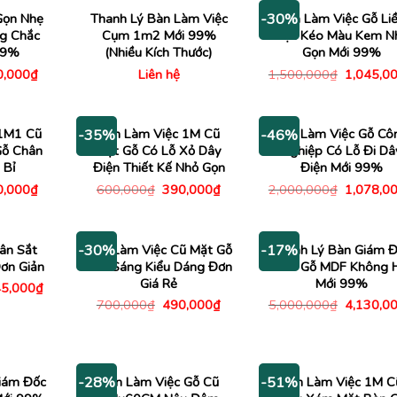
Gọn Nhẹ
Thanh Lý Bàn Làm Việc
Bàn Làm Việc Gỗ Li
-30%
g Chắc
Cụm 1m2 Mới 99%
Hộc Kéo Màu Kem N
99%
(Nhiều Kích Thước)
Gọn Mới 99%
Giá
Giá
0,000
₫
Liên hệ
1,500,000
₫
1,045,0
c
hiện
gốc
tại
là:
,000₫.
là:
1,500,00
650,000₫.
 1M1 Cũ
Bàn Làm Việc 1M Cũ
Bàn Làm Việc Gỗ Cô
-35%
-46%
Gỗ Chân
Mặt Gỗ Có Lỗ Xỏ Dây
Nghiệp Có Lỗ Đi Dâ
 Bỉ
Điện Thiết Kế Nhỏ Gọn
Điện Mới 99%
Giá
Giá
Giá
Giá
0,000
₫
600,000
₫
390,000
₫
2,000,000
₫
1,078,0
c
hiện
gốc
hiện
gốc
tại
là:
tại
là:
,000₫.
là:
600,000₫.
là:
2,000,00
440,000₫.
390,000₫.
ân Sắt
Bàn Làm Việc Cũ Mặt Gỗ
Thanh Lý Bàn Giám 
-30%
-17%
ơn Giản
Nâu Sáng Kiểu Dáng Đơn
1m8 Gỗ MDF Không 
Giá Rẻ
Mới 99%
á
Giá
5,000
₫
c
hiện
Giá
Giá
Giá
700,000
₫
490,000
₫
5,000,000
₫
4,130,0
tại
gốc
hiện
gốc
000,000₫.
là:
là:
tại
là:
845,000₫.
700,000₫.
là:
5,000,00
490,000₫.
iám Đốc
Bàn Làm Việc Gỗ Cũ
Bàn Làm Việc 1M C
-28%
-51%