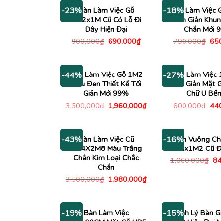
Bàn Làm Việc Gỗ
Bàn Làm Việc 
-23%
-18%
1M2x1M Cũ Có Lỗ Đi
Đơn Giản Khun
Dây Hiện Đại
Chắn Mới 
Giá
Giá
Giá
900,000
₫
690,000
₫
790,000
₫
65
gốc
hiện
gố
là:
tại
là:
900,000₫.
là:
790
690,000₫.
Bàn Làm Việc Gỗ 1M2
Bàn Làm Việc
-44%
-27%
Màu Đen Thiết Kế Tối
Đơn Giản Mặt 
Giản Mới 99%
Chữ U Bền
Giá
Giá
Giá
3,500,000
₫
1,960,000
₫
600,000
₫
44
gốc
hiện
gố
là:
tại
là:
3,500,000₫.
là:
600
1,960,000₫.
Bàn Làm Việc Cũ
Bàn Vuông Ch
-43%
-16%
1M4X2M8 Màu Trắng
1M2x1M2 Cũ Đ
Chân Kim Loại Chắc
Gi
1,000,000
₫
84
gố
Chắn
là:
Giá
Giá
3,500,000
₫
1,980,000
₫
1,
gốc
hiện
là:
tại
3,500,000₫.
là:
1,980,000₫.
Bàn Làm Việc
Thanh Lý Bàn G
-19%
-15%