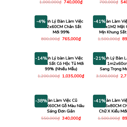
Giá
Giá
Giá
1,000,000
₫
740,000
₫
700,000
₫
54
gốc
hiện
gố
là:
tại
là:
1,000,000₫.
là:
700
740,000₫.
Thanh Lý Bàn Làm Việc
Bàn Làm Việ
-4%
-41%
1M2x60CM Chân Sắt
1M2x1M2 Mặt 
Mới 99%
Mịn Khung Sắt
Giá
Giá
Gi
800,000
₫
765,000
₫
1,500,000
₫
89
gốc
hiện
gố
là:
tại
là:
800,000₫.
là:
1,
765,000₫.
Thanh Lý bàn Làm Việc
Thanh Lý Bàn L
-14%
-21%
Chân Sắt Có Hộc Tủ Mới
Gỗ 1m2x60c
99% (Nhiều Mẫu)
Sang Trọng M
Giá
Giá
Giá
1,200,000
₫
1,035,000
₫
3,500,000
₫
2,
gốc
hiện
gố
là:
tại
là:
1,200,000₫.
là:
3,5
1,035,000₫.
Bàn Làm Việc Cũ
Bàn Làm Việ
-38%
-41%
1M2X60CM Gỗ Màu Nâu
1M6x80CM Ch
Sáng Đơn Giản
Chữ X Kiểu Mới
Giá
Giá
Gi
550,000
₫
340,000
₫
1,500,000
₫
89
gốc
hiện
gố
là:
tại
là: