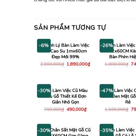
SẢN PHẨM TƯƠNG TỰ
Thanh Lý Bàn Làm Việc
Bàn Làm Việc
-6%
-26%
Gỗ Cao Su 1mx60cm
1M2x60CM Kè
Đẹp Mới 99%
Bàn Phím Hiệ
Giá
Giá
Gi
2,000,000
₫
1,890,000
₫
1,000,000
₫
74
gốc
hiện
gố
là:
tại
là:
2,000,000₫.
là:
1,
1,890,000₫.
Bàn Làm Việc Cũ Màu
Bàn Làm Việc 
-30%
-47%
Nâu Gỗ Thiết Kế Đơn
Sắt Đen Mặt Gỗ
Giản Nhỏ Gọn
Rẻ
Giá
Giá
Gi
700,000
₫
490,000
₫
1,500,000
₫
79
gốc
hiện
gố
là:
tại
là:
700,000₫.
là:
1,
490,000₫.
Bàn Chân Sắt Mặt Gỗ Cũ
Bàn Làm Việc
-30%
-35%
1M2X60CM Gọn Gàng
Mặt Gỗ Có Lỗ 