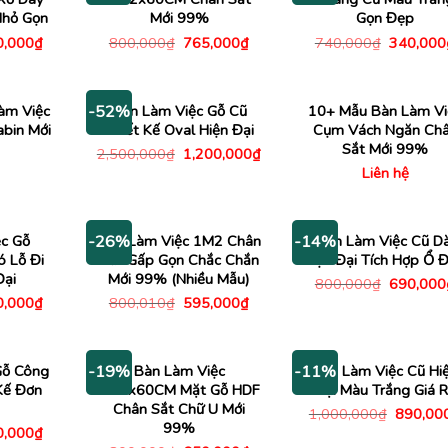
Nhỏ Gọn
Mới 99%
Gọn Đẹp
Giá
Giá
Giá
Giá
0,000
₫
800,000
₫
765,000
₫
740,000
₫
340,000
c
hiện
gốc
hiện
gốc
tại
là:
tại
là:
,000₫.
là:
800,000₫.
là:
740,000
390,000₫.
765,000₫.
àm Việc
Bàn Làm Việc Gỗ Cũ
10+ Mẫu Bàn Làm Vi
-52%
bin Mới
Thiết Kế Oval Hiện Đại
Cụm Vách Ngăn Ch
Sắt Mới 99%
Giá
Giá
2,500,000
₫
1,200,000
₫
gốc
hiện
Liên hệ
là:
tại
2,500,000₫.
là:
1,200,000₫.
c Gỗ
Bàn Làm Việc 1M2 Chân
Bàn Làm Việc Cũ Dà
-26%
-14%
 Lỗ Đi
Sắt Gấp Gọn Chắc Chắn
Hiện Đại Tích Hợp Ổ Đ
Đại
Mới 99% (Nhiều Mẫu)
Giá
800,000
₫
690,000
gốc
Giá
Giá
Giá
0,000
₫
800,010
₫
595,000
₫
là:
c
hiện
gốc
hiện
800,000
tại
là:
tại
,000₫.
là:
800,010₫.
là:
690,000₫.
595,000₫.
Gỗ Công
Bàn Làm Việc
Bàn Làm Việc Cũ Hi
-19%
-11%
Kế Đơn
1M2x60CM Mặt Gỗ HDF
Đại Màu Trắng Giá 
Chân Sắt Chữ U Mới
Giá
1,000,000
₫
890,00
gốc
99%
Giá
0,000
₫
là:
c
hiện