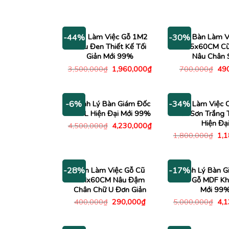
là:
350
Bàn Làm Việc Gỗ 1M2
Bàn Làm V
-44%
-30%
Màu Đen Thiết Kế Tối
1M35x60CM Cũ
Giản Mới 99%
Nâu Chân 
Giá
Giá
Giá
3,500,000
₫
1,960,000
₫
700,000
₫
49
gốc
hiện
gố
là:
tại
là:
3,500,000₫.
là:
700
1,960,000₫.
Thanh Lý Bàn Giám Đốc
Bàn Làm Việc 
-6%
-34%
Góc L Hiện Đại Mới 99%
Sắt Sơn Trắng 
Hiện Đạ
Giá
Giá
4,500,000
₫
4,230,000
₫
gốc
hiện
Giá
1,800,000
₫
1,
là:
tại
gố
4,500,000₫.
là:
là:
4,230,000₫.
1,8
Bàn Làm Việc Gỗ Cũ
Thanh Lý Bàn G
-28%
-17%
1Mx60CM Nâu Đậm
1m8 Gỗ MDF K
Chân Chữ U Đơn Giản
Mới 99
Giá
Giá
Giá
400,000
₫
290,000
₫
5,000,000
₫
4,
gốc
hiện
gố
là:
tại
là:
400,000₫.
là:
5,0