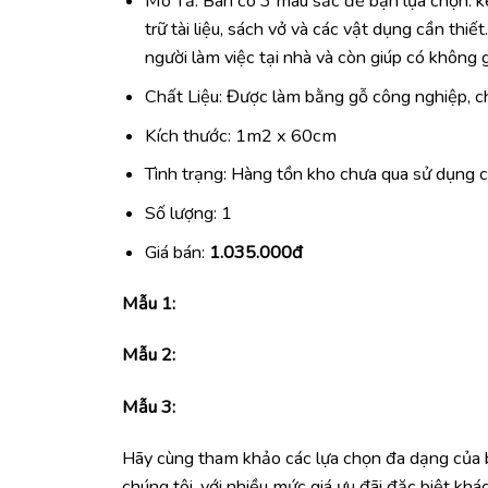
Mô Tả: Bàn có 3 màu sắc để bạn lựa chọn: ke
trữ tài liệu, sách vở và các vật dụng cần thi
người làm việc tại nhà và còn giúp có không g
Chất Liệu: Được làm bằng gỗ công nghiệp, ch
Kích thước: 1m2 x 60cm
Tình trạng: Hàng tồn kho chưa qua sử dụng
Số lượng: 1
Giá bán:
1.035.000đ
Mẫu 1:
Mẫu 2:
Mẫu 3:
Hãy cùng tham khảo các lựa chọn đa dạng của
chúng tôi, với nhiều mức giá ưu đãi đặc biệt khác