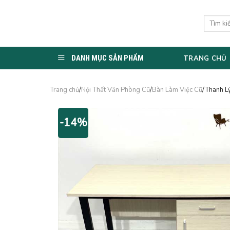
Skip
to
Tìm
kiếm:
content
DANH MỤC SẢN PHẨM
TRANG CHỦ
Trang chủ
/
Nội Thất Văn Phòng Cũ
/
Bàn Làm Việc Cũ
/Thanh L
-14%