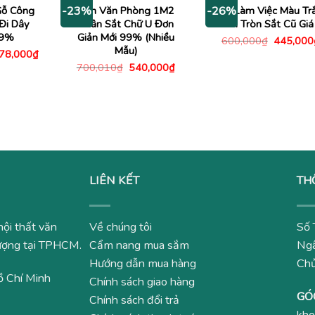
4,130,000₫.
1,480,000₫.
Gỗ Công
Bàn Văn Phòng 1M2
Bàn Làm Việc Màu Tr
-23%
-26%
Đi Dây
Chân Sắt Chữ U Đơn
Chân Tròn Sắt Cũ Giá
99%
Giản Mới 99% (Nhiều
Giá
600,000
₫
445,000
gốc
Mẫu)
Giá
078,000
₫
là:
c
hiện
Giá
Giá
700,010
₫
540,000
₫
600,000
tại
gốc
hiện
00,000₫.
là:
là:
tại
1,078,000₫.
700,010₫.
là:
540,000₫.
LIÊN KẾT
TH
nội thất văn
Về chúng tôi
Số 
 lượng tại TPHCM.
Cẩm nang mua sắm
Ngâ
Hướng dẫn mua hàng
Ch
ồ Chí Minh
Chính sách giao hàng
GÓ
Chính sách đổi trả