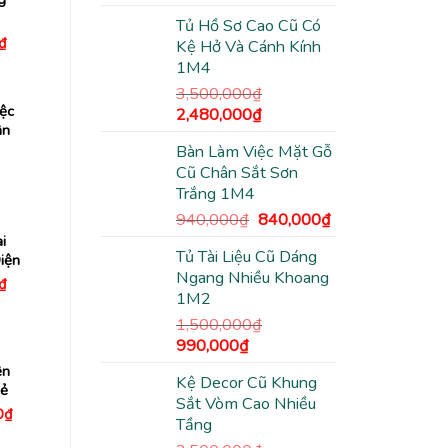
gốc
hiện
Tủ Hồ Sơ Cao Cũ Có
là:
tại
Giá
₫
Kệ Hở Và Cánh Kính
3,500,000₫.
là:
hiện
1M4
tại
2,480,000₫.
₫.
là:
3,500,000
₫
340,000₫.
ệc
Giá
Giá
2,480,000
₫
ân
gốc
hiện
Bàn Làm Việc Mặt Gỗ
là:
tại
Cũ Chân Sắt Sơn
3,500,000₫.
là:
Trắng 1M4
2,480,000₫.
Giá
Giá
940,000
₫
840,000
₫
gốc
hiện
i
Tủ Tài Liệu Cũ Dáng
là:
tại
iện
Ngang Nhiều Khoang
940,000₫.
là:
Giá
₫
hiện
1M2
840,000₫.
tại
1,500,000
₫
₫.
là:
690,000₫.
Giá
Giá
990,000
₫
gốc
hiện
ện
Kệ Decor Cũ Khung
là:
tại
Rẻ
Sắt Vòm Cao Nhiều
1,500,000₫.
là:
Giá
0
₫
Tầng
hiện
990,000₫.
tại