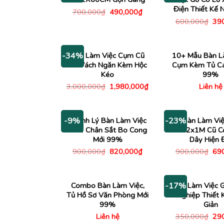
Điện Thiết Kế 
Giá
Giá
700,000
₫
490,000
₫
gốc
hiện
Giá
600,000
₫
39
là:
tại
gố
700,000₫.
là:
là:
490,000₫.
600
Bàn Làm Việc Cụm Cũ
10+ Mẫu Bàn L
-34%
Có Vách Ngăn Kèm Hộc
Cụm Kèm Tủ Ca
Kéo
99%
Giá
Giá
3,000,000
₫
1,980,000
₫
Liên hệ
gốc
hiện
là:
tại
3,000,000₫.
là:
1,980,000₫.
Thanh Lý Bàn Làm Việc
Bàn Làm Việ
-9%
-23%
1M2 Chân Sắt Bo Cong
1M2x1M Cũ Có
Mới 99%
Dây Hiện 
Giá
Giá
Giá
900,000
₫
820,000
₫
900,000
₫
69
gốc
hiện
gố
là:
tại
là:
900,000₫.
là:
900
820,000₫.
Combo Bàn Làm Việc,
Bàn Làm Việc 
-17%
Tủ Hồ Sơ Văn Phòng Mới
Nghiệp Thiết 
99%
Giản
Giá
Liên hệ
350,000
₫
29
gố