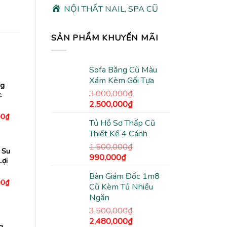
NỘI THẤT NAIL, SPA CŨ
SẢN PHẨM KHUYẾN MÃI
Sofa Băng Cũ Màu
Xám Kèm Gối Tựa
ng
3,000,000
₫
c
Giá
Giá
2,500,000
₫
gốc
hiện
Giá
00
₫
Tủ Hồ Sơ Thấp Cũ
hiện
là:
tại
tại
Thiết Kế 4 Cánh
3,000,000₫.
là:
0₫.
là:
1,980,000₫.
2,500,000₫.
1,500,000
₫
 Su
Giá
Giá
990,000
₫
Lợi
gốc
hiện
Bàn Giám Đốc 1m8
là:
tại
Giá
00
₫
Cũ Kèm Tủ Nhiều
1,500,000₫.
là:
hiện
tại
Ngăn
990,000₫.
0₫.
là:
3,500,000
₫
1,630,000₫.
Giá
Giá
2,480,000
₫
g