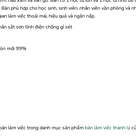
m, nâu xám và vân gỗ. Bàn có 1 hộc tủ lớn và 1 hộc tủ nhỏ để 
ết. Bàn phù hợp cho học sinh, sinh viên, nhân viên văn phòng và 
ian làm việc thoải mái, hiệu quả và ngăn nắp.
ân sắt sơn tĩnh điện chống gỉ sét
 còn mới 99%
 bàn làm việc trong danh mục sản phẩm
bàn làm việc thanh lý
c
.