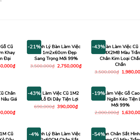
 Gỗ Cũ
Thanh Lý Bàn Làm Việc
Bàn Làm Việc Cũ
-21%
-43%
m Khay
Gỗ 1m2x60cm Đẹp
1M4X2M8 Màu Trắ
n Đại
Sang Trọng Mới 99%
Chân Kim Loại Chắ
Chắn
á
Giá
Giá
Giá
0,000
₫
3,500,000
₫
2,750,000
₫
c
hiện
gốc
hiện
Giá
3,500,000
₫
1,980,0
tại
là:
tại
gốc
000,000₫.
là:
3,500,000₫.
là:
là:
740,000₫.
2,750,000₫.
3,500,00
Cũ Chân
Bàn Làm Việc Cũ 1M2
Bàn Làm Việc Gỗ Cao
-43%
-19%
 Nâu Giá
Có Lỗ Đi Dây Tiện Lợi
Có 3 Ngăn Kéo Tiện 
Mới 99%
Giá
Giá
690,000
₫
390,000
₫
gốc
hiện
á
Giá
Giá
0,000
₫
2,000,000
₫
1,630,0
là:
tại
c
hiện
gốc
690,000₫.
là:
tại
là:
390,000₫.
500,000₫.
là:
2,000,00
790,000₫.
 1M Cũ
Thanh Lý Bàn Làm Việc
Bàn Chân Sắt Hình
-4%
-54%
Xỏ Dây
1M2x60CM Chân Sắt
Thang Cũ Màu Trắn