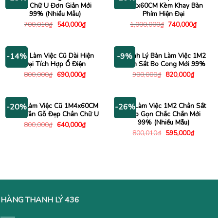
Sắt Chữ U Đơn Giản Mới
1M2x60CM Kèm Khay Bàn
99% (Nhiều Mẫu)
Phím Hiện Đại
Giá
Giá
Giá
Giá
700,010
₫
540,000
₫
1,000,000
₫
740,000
₫
gốc
hiện
gốc
hiện
là:
tại
là:
tại
700,010₫.
là:
1,000,000₫.
là:
540,000₫.
740,00
Bàn Làm Việc Cũ Dài Hiện
Thanh Lý Bàn Làm Việc 1M2
-14%
-9%
Đại Tích Hợp Ổ Điện
Chân Sắt Bo Cong Mới 99%
Giá
Giá
Giá
Giá
800,000
₫
690,000
₫
900,000
₫
820,000
₫
gốc
hiện
gốc
hiện
là:
tại
là:
tại
800,000₫.
là:
900,000₫.
là:
690,000₫.
820,000
Bàn Làm Việc Cũ 1M4x60CM
Bàn Làm Việc 1M2 Chân Sắt
-20%
-26%
Mặt Vân Gỗ Đẹp Chân Chữ U
Gấp Gọn Chắc Chắn Mới
99% (Nhiều Mẫu)
Giá
Giá
800,000
₫
640,000
₫
gốc
hiện
Giá
Giá
800,010
₫
595,000
₫
là:
tại
gốc
hiện
800,000₫.
là:
là:
tại
640,000₫.
800,010₫.
là:
595,000
HÀNG THANH LÝ 436