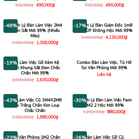
Giá
Giá
Giá
Giá
900,000
₫
690,000
₫
700,000
₫
490,000
₫
gốc
hiện
gốc
hiện
là:
tại
là:
tại
900,000₫.
là:
700,000₫.
là:
690,000₫.
490,000
Thanh Lý Bàn Làm Việc 2M4
Thanh Lý Bàn Giám Đốc 1m8
-48%
-17%
Chân Sắt Mới 99% (Nhiều
Gỗ MDF Không Hộc Mới 99%
Màu)
Giá
Giá
5,000,000
₫
4,130,000
₫
gốc
hiện
Giá
Giá
2,500,000
₫
1,300,000
₫
là:
tại
gốc
hiện
5,000,000₫.
là:
là:
tại
4,130
2,500,000₫.
là:
1,300,000₫.
Bàn Làm Việc Gỗ Kèm Kệ
Combo Bàn Làm Việc, Tủ Hồ
-19%
Sách Khung Sắt Đen Chắc
Sơ Văn Phòng Mới 99%
Chắn Mới 99%
Liên hệ
Giá
Giá
2,000,000
₫
1,630,000
₫
gốc
hiện
là:
tại
2,000,000₫.
là:
1,630,000₫.
Bàn Làm Việc Cũ 1M4X2M8
Thanh Lý Bàn Làm Việc Fami
-43%
-30%
Màu Trắng Chân Kim Loại
1M2 2 Hộc Mới 99%
Chắc Chắn
Giá
Giá
1,250,000
₫
880,000
₫
gốc
hiện
Giá
Giá
3,500,000
₫
1,980,000
₫
là:
tại
gốc
hiện
1,250,000₫.
là:
là:
tại
880,00
3,500,000₫.
là:
1,980,000₫.
Bàn Văn Phòng 1M2 Chân
Bàn Làm Việc Gỗ Cũ
-23%
-26%