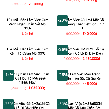
690,000
₫
390,000
₫
gốc
hiện
Giá
Giá
400,000
₫
290,000
₫
là:
tại
gốc
hiện
690,000₫.
là:
là:
tại
390,000
400,000₫.
là:
290,000₫.
10+ Mẫu Bàn Làm Việc Cụm
Bàn Làm Việc Cũ 1M4 Mặt Gỗ
-29%
Vách Ngăn Chân Sắt Mới
Vân Vàng Chân Sắt Sơn Chữ
99%
U
Giá
Giá
Liên hệ
900,000
₫
640,000
₫
gốc
hiện
là:
tại
900,000₫.
là:
640,000
10+ Mẫu Bàn Làm Việc Cụm
Bàn Làm Việc 1M2x2M Gỗ Cũ
-26%
Kèm Tủ Cabin Mới 99%
Màu Kem Có Lỗ Đi Dây Điện
Giá
Giá
Liên hệ
2,000,000
₫
1,480,000
₫
gốc
hiện
là:
tại
2,000,000₫.
là:
1,480
Thanh Lý bàn Làm Việc Chân
Bàn Làm Việc Màu Trắng
-14%
-26%
Sắt Có Hộc Tủ Mới 99%
Chân Tròn Sắt Cũ Giá Rẻ
(Nhiều Mẫu)
Giá
Giá
600,000
₫
445,000
₫
gốc
hiện
Giá
Giá
1,200,000
₫
1,035,000
₫
là:
tại
gốc
hiện
600,000₫.
là:
là:
tại
445,000
1,200,000₫.
là:
1,035,000₫.
Bàn Làm Việc Gỗ 1M2x1M Cũ
Bàn Làm Việc 1M35x60CM
-23%
-30%
Có Lỗ Đi Dây Hiện Đại
Cũ Mặt Gỗ Nâu Chân Sắt