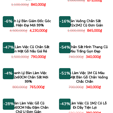
Giá
Giá
1,000,000
₫
875,000
₫
gốc
hiện
Giá
Giá
1,100,000
₫
840,000
₫
là:
tại
gốc
hiện
1,000,000₫.
là:
là:
tại
875,00
1,100,000₫.
là:
840,000₫.
Thanh Lý Bàn Giám Đốc Góc
Bàn Vuông Chân Sắt
-6%
-16%
L Hiện Đại Mới 99%
1M2x1M2 Cũ Đơn Giản
Giá
Giá
Giá
Giá
4,500,000
₫
4,230,000
₫
1,000,000
₫
845,000
₫
gốc
hiện
gốc
hiện
là:
tại
là:
tại
4,500,000₫.
là:
1,000,000₫.
là:
4,230,000₫.
845,00
Bàn Làm Việc Cũ Chân Sắt
Bàn Chân Sắt Hình Thang Cũ
-47%
-54%
Đen Mặt Gỗ Nâu Giá Rẻ
Màu Trắng Gọn Đẹp
Giá
Giá
Giá
Giá
1,500,000
₫
790,000
₫
740,000
₫
340,000
₫
gốc
hiện
gốc
hiện
là:
tại
là:
tại
1,500,000₫.
là:
740,000₫.
là:
790,000₫.
340,000
Thanh Lý Bàn Làm Việc
Bàn Làm Việc 1M Cũ Màu
-4%
-51%
1M2x60CM Chân Sắt Mới
Xám Mặt Bàn Gỗ Chân Vuông
99%
Chắc Chắn
Giá
Giá
Giá
Giá
800,000
₫
765,000
₫
700,000
₫
340,000
₫
gốc
hiện
gốc
hiện
là:
tại
là:
tại
800,000₫.
là:
700,000₫.
là:
765,000₫.
340,000
Bàn Làm Việc Gỗ Cũ
Bàn Làm Việc Cũ 1M2 Có Lỗ
-28%
-43%
1Mx60CM Nâu Đậm Chân
Đi Dây Tiện Lợi
Chữ U Đơn Giản
Giá
Giá