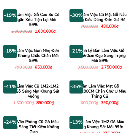
700,000₫.
là:
490,000
Bàn Làm Việc Gỗ Cao Su Có
Bàn Làm Việc Cũ Mặt Gỗ Nâu
-19%
-30%
3 Ngăn Kéo Tiện Lợi Mới
Sáng Kiểu Dáng Đơn Giá Rẻ
99%
Giá
Giá
700,000
₫
490,000
₫
gốc
hiện
Giá
Giá
2,000,000
₫
1,630,000
₫
là:
tại
gốc
hiện
700,000₫.
là:
là:
tại
490,000
2,000,000₫.
là:
1,630,000₫.
Bàn Làm Việc Gọn Nhẹ Đơn
Thanh Lý Bàn Làm Việc Gỗ
-18%
-21%
Giản Khung Chắc Chắn Mới
1m2x60cm Đẹp Sang Trọng
99%
Mới 99%
Giá
Giá
Giá
Giá
790,000
₫
650,000
₫
3,500,000
₫
2,750,000
₫
gốc
hiện
gốc
hiện
là:
tại
là:
tại
790,000₫.
là:
3,500,000₫.
là:
650,000₫.
2,750
Bàn Làm Việc Cũ 1M2x1M2
Bàn Làm Việc Mặt Gỗ
-41%
-35%
Mặt Gỗ Sáng Mịn Khung Sắt
1M2x80CM Chân Chữ U Màu
Vuông
Trắng Cũ
Giá
Giá
Giá
Giá
1,500,000
₫
890,000
₫
600,000
₫
390,000
₫
gốc
hiện
gốc
hiện
là:
tại
là:
tại
1,500,000₫.
là:
600,000₫.
là:
890,000₫.
390,000
Bàn Văn Phòng Cũ Gỗ Màu
Bàn Làm Việc 1M2 Gỗ Màu
-24%
-13%
Vàng Sáng Tiết Kiệm Không
Sáng Khung Sắt Mới 99%
Gian