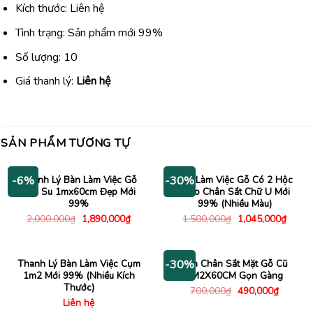
Kích thước: Liên hệ
Tình trạng: Sản phẩm mới 99%
Số lượng: 10
Giá thanh lý:
Liên hệ
SẢN PHẨM TƯƠNG TỰ
Thanh Lý Bàn Làm Việc Gỗ
Bàn Làm Việc Gỗ Có 2 Hộc
-6%
-30%
Cao Su 1mx60cm Đẹp Mới
Treo Chân Sắt Chữ U Mới
99%
99% (Nhiều Màu)
Giá
Giá
Giá
Giá
2,000,000
₫
1,890,000
₫
1,500,000
₫
1,045,000
₫
gốc
hiện
gốc
hiện
là:
tại
là:
tại
2,000,000₫.
là:
1,500,000₫.
là:
1,890,000₫.
1,045
Thanh Lý Bàn Làm Việc Cụm
Bàn Chân Sắt Mặt Gỗ Cũ
-30%
1m2 Mới 99% (Nhiều Kích
1M2X60CM Gọn Gàng
Thước)
Giá
Giá
700,000
₫
490,000
₫
gốc
hiện
Liên hệ
là:
tại