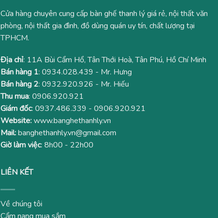
Cửa hàng chuyên cung cấp bàn ghế thanh lý giá rẻ, nội thất văn
phòng, nội thất gia đình, đồ dùng quán uy tín, chất lượng tại
TPHCM.
Địa chỉ
: 11A Bùi Cẩm Hổ, Tân Thới Hoà, Tân Phú, Hồ Chí Minh
Bán hàng 1
:
0934.028.439
- Mr. Hưng
Bán hàng 2
:
0932.920.926
- Mr. Hiếu
Thu mua
:
0906.920.921
Giám đốc
:
0937.486.339
-
0906.920.921
Website:
www.banghethanhly.vn
Mail:
banghethanhly.vn@gmail.com
Giờ làm việc
: 8h00 - 22h00
LIÊN KẾT
Về chúng tôi
Cẩm nang mua sắm