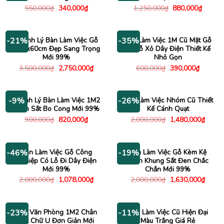
Giá
Giá
Giá
Giá
550,000
₫
340,000
₫
1,250,000
₫
880,000
₫
gốc
hiện
gốc
hiện
là:
tại
là:
tại
550,000₫.
là:
1,250,000₫.
là:
340,000₫.
880,00
Thanh Lý Bàn Làm Việc Gỗ
Bàn Làm Việc 1M Cũ Mặt Gỗ
-21%
-35%
1m2x60cm Đẹp Sang Trọng
Có Lỗ Xỏ Dây Điện Thiết Kế
Mới 99%
Nhỏ Gọn
Giá
Giá
Giá
Giá
3,500,000
₫
2,750,000
₫
600,000
₫
390,000
₫
gốc
hiện
gốc
hiện
là:
tại
là:
tại
3,500,000₫.
là:
600,000₫.
là:
2,750,000₫.
390,000
Thanh Lý Bàn Làm Việc 1M2
Bàn Làm Việc Nhóm Cũ Thiết
-9%
-26%
Chân Sắt Bo Cong Mới 99%
Kế Cánh Quạt
Giá
Giá
Giá
Giá
900,000
₫
820,000
₫
2,000,000
₫
1,480,000
₫
gốc
hiện
gốc
hiện
là:
tại
là:
tại
900,000₫.
là:
2,000,000₫.
là:
820,000₫.
1,480
Bàn Làm Việc Gỗ Công
Bàn Làm Việc Gỗ Kèm Kệ
-46%
-19%
Nghiệp Có Lỗ Đi Dây Điện
Sách Khung Sắt Đen Chắc
Mới 99%
Chắn Mới 99%
Giá
Giá
Giá
Giá
2,000,000
₫
1,078,000
₫
2,000,000
₫
1,630,000
₫
gốc
hiện
gốc
hiện
là:
tại
là:
tại
2,000,000₫.
là:
2,000,000₫.
là:
1,078,000₫.
1,630
Bàn Văn Phòng 1M2 Chân
Bàn Làm Việc Cũ Hiện Đại
-23%
-11%
Sắt Chữ U Đơn Giản Mới
Màu Trắng Giá Rẻ