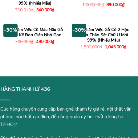
99% (Nhiều Mẫu)
Giá
Giá
1,000,000
₫
890,000
₫
gốc
hiện
Giá
Giá
700,010
₫
540,000
₫
là:
tại
gốc
hiện
1,000,000₫.
là:
là:
tại
890,00
700,010₫.
là:
540,000₫.
Bàn Làm Việc Cũ Màu Nâu Gỗ
Bàn Làm Việc Gỗ Có 2 Hộc
-30%
-30%
Thiết Kế Đơn Giản Nhỏ Gọn
Treo Chân Sắt Chữ U Mới
99% (Nhiều Màu)
Giá
Giá
700,000
₫
490,000
₫
gốc
hiện
Giá
Giá
1,500,000
₫
1,045,000
₫
là:
tại
gốc
hiện
700,000₫.
là:
là:
tại
490,000₫.
1,500,000₫.
là:
1,045
HÀNG THANH LÝ 436
Cửa hàng chuyên cung cấp bàn ghế thanh lý giá rẻ, nội thất văn
phòng, nội thất gia đình, đồ dùng quán uy tín, chất lượng tại
TPHCM.