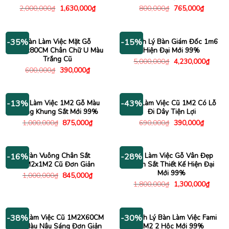
Giá
Giá
Giá
Giá
2,000,000
₫
1,630,000
₫
800,000
₫
765,000
₫
gốc
hiện
gốc
hiện
là:
tại
là:
tại
2,000,000₫.
là:
800,000₫.
là:
1,630,000₫.
765,000
Bàn Làm Việc Mặt Gỗ
Thanh Lý Bàn Giám Đốc 1m6
-35%
-15%
1M2x80CM Chân Chữ U Màu
Hiện Đại Mới 99%
Trắng Cũ
Giá
Giá
5,000,000
₫
4,230,000
₫
gốc
hiện
Giá
Giá
600,000
₫
390,000
₫
là:
tại
gốc
hiện
5,000,000₫.
là:
là:
tại
4,230
600,000₫.
là:
390,000₫.
Bàn Làm Việc 1M2 Gỗ Màu
Bàn Làm Việc Cũ 1M2 Có Lỗ
-13%
-43%
Sáng Khung Sắt Mới 99%
Đi Dây Tiện Lợi
Giá
Giá
Giá
Giá
1,000,000
₫
875,000
₫
690,000
₫
390,000
₫
gốc
hiện
gốc
hiện
là:
tại
là:
tại
1,000,000₫.
là:
690,000₫.
là:
875,000₫.
390,000
Bàn Vuông Chân Sắt
Bàn Làm Việc Gỗ Vân Đẹp
-16%
-28%
1M2x1M2 Cũ Đơn Giản
Chân Sắt Thiết Kế Hiện Đại
Mới 99%
Giá
Giá
1,000,000
₫
845,000
₫
gốc
hiện
Giá
Giá
1,800,000
₫
1,300,000
₫
là:
tại
gốc
hiện
1,000,000₫.
là:
là:
tại
845,000₫.
1,800,000₫.
là:
1,300
Bàn Làm Việc Cũ 1M2X60CM
Thanh Lý Bàn Làm Việc Fami
-38%
-30%
Gỗ Màu Nâu Sáng Đơn Giản
1M2 2 Hộc Mới 99%