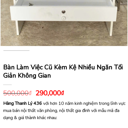
Bàn Làm Việc Cũ Kèm Kệ Nhiều Ngăn Tối
Giản Không Gian
Giá
Giá
500,000
290,000
₫
₫
gốc
hiện
Hàng Thanh Lý 436
với hơn 10 năm kinh nghiệm trong lĩnh vực
là:
tại
mua bán nội thất văn phòng, nội thất gia đình với mẫu mã đa
500,000₫.
là:
dạng & giá thành khác nhau:
290,000₫.