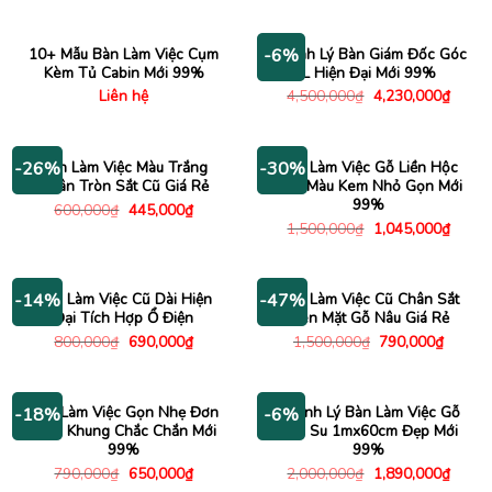
là:
tại
800,000₫.
là:
650,000₫.
10+ Mẫu Bàn Làm Việc Cụm
Thanh Lý Bàn Giám Đốc Góc
-6%
Kèm Tủ Cabin Mới 99%
L Hiện Đại Mới 99%
Giá
Giá
Liên hệ
4,500,000
₫
4,230,000
₫
gốc
hiện
là:
tại
4,500,000₫.
là:
4,230
Bàn Làm Việc Màu Trắng
Bàn Làm Việc Gỗ Liền Hộc
-26%
-30%
Chân Tròn Sắt Cũ Giá Rẻ
Kéo Màu Kem Nhỏ Gọn Mới
99%
Giá
Giá
600,000
₫
445,000
₫
gốc
hiện
Giá
Giá
1,500,000
₫
1,045,000
₫
là:
tại
gốc
hiện
600,000₫.
là:
là:
tại
445,000₫.
1,500,000₫.
là:
1,045
Bàn Làm Việc Cũ Dài Hiện
Bàn Làm Việc Cũ Chân Sắt
-14%
-47%
Đại Tích Hợp Ổ Điện
Đen Mặt Gỗ Nâu Giá Rẻ
Giá
Giá
Giá
Giá
800,000
₫
690,000
₫
1,500,000
₫
790,000
₫
gốc
hiện
gốc
hiện
là:
tại
là:
tại
800,000₫.
là:
1,500,000₫.
là:
690,000₫.
790,00
Bàn Làm Việc Gọn Nhẹ Đơn
Thanh Lý Bàn Làm Việc Gỗ
-18%
-6%
Giản Khung Chắc Chắn Mới
Cao Su 1mx60cm Đẹp Mới
99%
99%
Giá
Giá
Giá
Giá
790,000
₫
650,000
₫
2,000,000
₫
1,890,000
₫
gốc
hiện
gốc
hiện