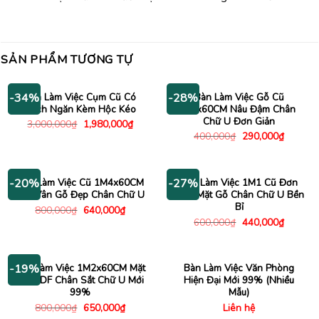
SẢN PHẨM TƯƠNG TỰ
Bàn Làm Việc Cụm Cũ Có
Bàn Làm Việc Gỗ Cũ
-34%
-28%
Vách Ngăn Kèm Hộc Kéo
1Mx60CM Nâu Đậm Chân
Chữ U Đơn Giản
Giá
Giá
3,000,000
₫
1,980,000
₫
gốc
hiện
Giá
Giá
400,000
₫
290,000
₫
là:
tại
gốc
hiện
3,000,000₫.
là:
là:
tại
1,980,000₫.
400,000₫.
là:
290,000
Bàn Làm Việc Cũ 1M4x60CM
Bàn Làm Việc 1M1 Cũ Đơn
-20%
-27%
Mặt Vân Gỗ Đẹp Chân Chữ U
Giản Mặt Gỗ Chân Chữ U Bền
Bỉ
Giá
Giá
800,000
₫
640,000
₫
gốc
hiện
Giá
Giá
600,000
₫
440,000
₫
là:
tại
gốc
hiện
800,000₫.
là:
là:
tại
640,000₫.
600,000₫.
là:
440,000
Bàn Làm Việc 1M2x60CM Mặt
Bàn Làm Việc Văn Phòng
-19%
Gỗ HDF Chân Sắt Chữ U Mới
Hiện Đại Mới 99% (Nhiều
99%
Mẫu)
Giá
Giá
800,000
₫
650,000
₫
Liên hệ
gốc
hiện