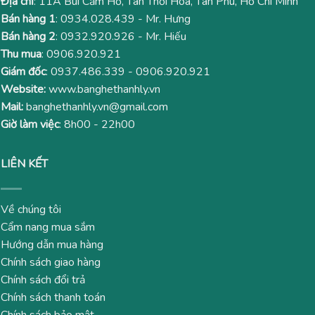
Địa chỉ
: 11A Bùi Cẩm Hổ, Tân Thới Hoà, Tân Phú, Hồ Chí Minh
Bán hàng 1
:
0934.028.439
- Mr. Hưng
Bán hàng 2
:
0932.920.926
- Mr. Hiếu
Thu mua
:
0906.920.921
Giám đốc
:
0937.486.339
-
0906.920.921
Website:
www.banghethanhly.vn
Mail:
banghethanhly.vn@gmail.com
Giờ làm việc
: 8h00 - 22h00
LIÊN KẾT
Về chúng tôi
Cẩm nang mua sắm
Hướng dẫn mua hàng
Chính sách giao hàng
Chính sách đổi trả
Chính sách thanh toán
Chính sách bảo mật