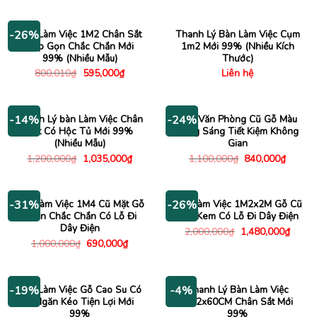
là:
tại
là:
tại
790,000₫.
là:
2,000,000₫.
là:
650,000₫.
1,890
Bàn Làm Việc 1M2 Chân Sắt
Thanh Lý Bàn Làm Việc Cụm
-26%
Gấp Gọn Chắc Chắn Mới
1m2 Mới 99% (Nhiều Kích
99% (Nhiều Mẫu)
Thước)
Giá
Giá
800,010
₫
595,000
₫
Liên hệ
gốc
hiện
là:
tại
800,010₫.
là:
595,000₫.
Thanh Lý bàn Làm Việc Chân
Bàn Văn Phòng Cũ Gỗ Màu
-14%
-24%
Sắt Có Hộc Tủ Mới 99%
Vàng Sáng Tiết Kiệm Không
(Nhiều Mẫu)
Gian
Giá
Giá
Giá
Giá
1,200,000
₫
1,035,000
₫
1,100,000
₫
840,000
₫
gốc
hiện
gốc
hiện
là:
tại
là:
tại
1,200,000₫.
là:
1,100,000₫.
là:
1,035,000₫.
840,00
Bàn Làm Việc 1M4 Cũ Mặt Gỗ
Bàn Làm Việc 1M2x2M Gỗ Cũ
-31%
-26%
Chân Chắc Chắn Có Lỗ Đi
Màu Kem Có Lỗ Đi Dây Điện
Dây Điện
Giá
Giá
2,000,000
₫
1,480,000
₫
gốc
hiện
Giá
Giá
1,000,000
₫
690,000
₫
là:
tại
gốc
hiện
2,000,000₫.
là:
là:
tại
1,480
1,000,000₫.
là:
690,000₫.
Bàn Làm Việc Gỗ Cao Su Có
Thanh Lý Bàn Làm Việc
-19%
-4%
3 Ngăn Kéo Tiện Lợi Mới
1M2x60CM Chân Sắt Mới
99%
99%