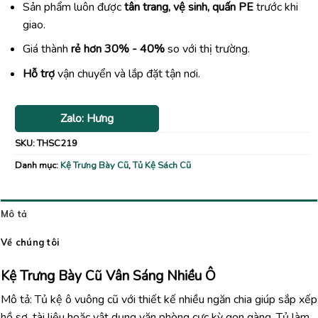
Sản phẩm luôn được
tân trang, vệ sinh, quấn PE
trước khi
giao.
Giá thành
rẻ hơn 30% - 40%
so với thị trường.
Hỗ trợ
vận chuyển và lắp đặt tận nơi.
Zalo: Hưng
SKU:
THSC219
Danh mục:
Kệ Trưng Bày Cũ
,
Tủ Kệ Sách Cũ
Mô tả
Về chúng tôi
Kệ Trưng Bày Cũ Vân Sáng Nhiều Ô
Mô tả: Tủ kệ ô vuông cũ với thiết kế nhiều ngăn chia giúp sắp xếp
hồ sơ, tài liệu hoặc vật dụng văn phòng cực kỳ gọn gàng. Tủ làm