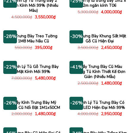
Thanh Lý Tủ Trưng Bày 2
Thanh lý tủ trưng bày 1m2 x
-21%
-25%
Cánh Kính Mới 99% (Nhiều
2m ngăn kính T06
Màu)
Giá
Giá
5,300,000
₫
4,000,000
₫
gốc
hiện
Giá
Giá
4,500,000
₫
3,550,000
₫
là:
tại
gốc
hiện
5,300,000₫.
là:
là:
tại
4,000
4,500,000₫.
là:
3,550,000₫.
Kệ Trưng Bày Treo Tường
Kệ Trưng Bày Khung Sắt Mặt
-28%
-30%
1M8 Màu Nâu Cũ
Gỗ Cũ Hiện Đại
Giá
Giá
Giá
Giá
550,000
₫
395,000
₫
3,500,000
₫
2,450,000
₫
gốc
hiện
gốc
hiện
là:
tại
là:
tại
550,000₫.
là:
3,500,000₫.
là:
395,000₫.
2,450
Thanh Lý Tủ Gỗ Trưng Bày
Quầy Trưng Bày Cũ Màu
-22%
-41%
Mặt Kính Mới 99%
Trắng Tủ Kính Thiết Kế Đơn
Giản (Nhiều Mẫu)
Giá
Giá
7,000,000
₫
5,480,000
₫
gốc
hiện
Giá
Giá
2,500,000
₫
1,480,000
₫
là:
tại
gốc
hiện
7,000,000₫.
là:
là:
tại
5,480,000₫.
2,500,000₫.
là:
1,480
Quầy Kính Trưng Bày Mỹ
Thanh Lý Tủ Trưng Bày Có
-26%
-26%
Phẩm Cũ Nổi Bật 1M1x50CM
Đèn LED Hiện Đại Mới 99%
Giá
Giá
Giá
Giá
2,000,000
₫
1,480,000
₫
4,000,000
₫
2,950,000
₫
gốc
hiện
gốc
hiện
là:
tại
là:
tại
2,000,000₫.
là:
4,000,000₫.
là:
1,480,000₫.
2,950