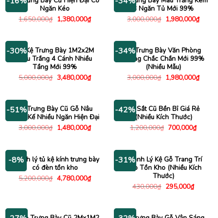
Tủ Trưng Bày Cũ Hiện Đại Có
Kệ Trưng Bày Màu Trắng Kèm
-16%
-34%
Ngăn Kéo
3 Ngăn Tủ Mới 99%
Giá
Giá
Giá
Giá
1,650,000
₫
1,380,000
₫
3,000,000
₫
1,980,000
₫
gốc
hiện
gốc
hiện
là:
tại
là:
tại
1,650,000₫.
là:
3,000,000₫.
là:
1,380,000₫.
1,980
Tủ Kệ Trưng Bày 1M2x2M
Kệ Trưng Bày Văn Phòng
-30%
-34%
Màu Trắng 4 Cánh Nhiều
Khung Chắc Chắn Mới 99%
Tầng Mới 99%
(Nhiều Mẫu)
Giá
Giá
Giá
Giá
5,000,000
₫
3,480,000
₫
3,000,000
₫
1,980,000
₫
gốc
hiện
gốc
hiện
là:
tại
là:
tại
5,000,000₫.
là:
3,000,000₫.
là:
3,480,000₫.
1,980
Kệ Trưng Bày Cũ Gỗ Nâu
Kệ Sắt Cũ Bền Bỉ Giá Rẻ
-51%
-42%
Thiết Kế Nhiều Ngăn Hiện Đại
(Nhiều Kích Thước)
Giá
Giá
Giá
Giá
3,000,000
₫
1,480,000
₫
1,200,000
₫
700,000
₫
gốc
hiện
gốc
hiện
là:
tại
là:
tại
3,000,000₫.
là:
1,200,000₫.
là:
1,480,000₫.
700,00
Thanh lý tủ kệ kính trưng bày
Thanh Lý Kệ Gỗ Trang Trí
-8%
-31%
có đèn tồn kho
Đẹp Tồn Kho (Nhiều Kích
Thước)
Giá
Giá
5,200,000
₫
4,780,000
₫
gốc
hiện
Giá
Giá
430,000
₫
295,000
₫
là:
tại
gốc
hiện
5,200,000₫.
là:
là:
tại
4,780,000₫.
430,000₫.
là:
295,000
Tủ Kệ Trưng Bày Cũ 2Mx1M2
Kệ Trưng Bày Gỗ Vân Sáng