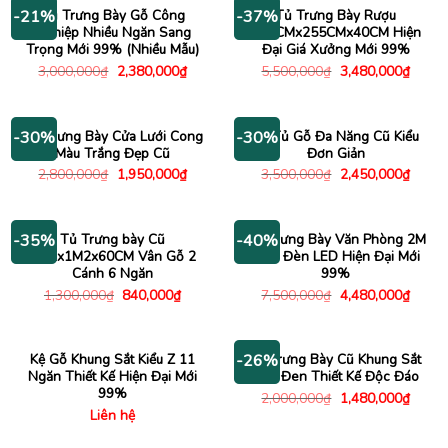
Tủ Trưng Bày Gỗ Công
Tủ Trưng Bày Rượu
-21%
-37%
Nghiệp Nhiều Ngăn Sang
117CMx255CMx40CM Hiện
Trọng Mới 99% (Nhiều Mẫu)
Đại Giá Xưởng Mới 99%
Giá
Giá
Giá
Giá
3,000,000
₫
2,380,000
₫
5,500,000
₫
3,480,000
₫
gốc
hiện
gốc
hiện
là:
tại
là:
tại
3,000,000₫.
là:
5,500,000₫.
là:
2,380,000₫.
3,480
Tủ Trưng Bày Cửa Lưới Cong
Kệ Tủ Gỗ Đa Năng Cũ Kiểu
-30%
-30%
Màu Trắng Đẹp Cũ
Đơn Giản
Giá
Giá
Giá
Giá
2,800,000
₫
1,950,000
₫
3,500,000
₫
2,450,000
₫
gốc
hiện
gốc
hiện
là:
tại
là:
tại
2,800,000₫.
là:
3,500,000₫.
là:
1,950,000₫.
2,450
Tủ Trưng bày Cũ
Tủ Trưng Bày Văn Phòng 2M
-35%
-40%
1M2x1M2x60CM Vân Gỗ 2
Kèm Đèn LED Hiện Đại Mới
Cánh 6 Ngăn
99%
Giá
Giá
Giá
Giá
1,300,000
₫
840,000
₫
7,500,000
₫
4,480,000
₫
gốc
hiện
gốc
hiện
là:
tại
là:
tại
1,300,000₫.
là:
7,500,000₫.
là:
840,000₫.
4,480
Kệ Gỗ Khung Sắt Kiểu Z 11
Kệ Trưng Bày Cũ Khung Sắt
-26%
Ngăn Thiết Kế Hiện Đại Mới
Sơn Đen Thiết Kế Độc Đáo
99%
Giá
Giá
2,000,000
₫
1,480,000
₫
gốc
hiện
Liên hệ
là:
tại
2,000,000₫.
là: