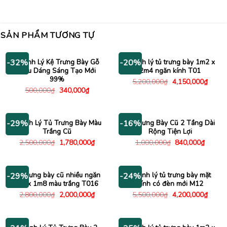
SẢN PHẨM TƯƠNG TỰ
Thanh Lý Kệ Trưng Bày Gỗ
Thanh lý tủ trưng bày 1m2 x
-32%
-20%
Kiểu Dáng Sáng Tạo Mới
2m4 ngăn kính T01
99%
Giá
Giá
5,200,000
₫
4,150,000
₫
gốc
hiện
Giá
Giá
500,000
₫
340,000
₫
là:
tại
gốc
hiện
5,200,000₫.
là:
là:
tại
4,150
500,000₫.
là:
340,000₫.
Thanh Lý Tủ Trưng Bày Màu
Kệ Trưng Bày Cũ 2 Tầng Dài
-29%
-16%
Trắng Cũ
Rộng Tiện Lợi
Giá
Giá
Giá
Giá
2,500,000
₫
1,780,000
₫
1,000,000
₫
840,000
₫
gốc
hiện
gốc
hiện
là:
tại
là:
tại
2,500,000₫.
là:
1,000,000₫.
là:
1,780,000₫.
840,00
Tủ trưng bày cũ nhiều ngăn
Thanh lý tủ trưng bày mặt
-29%
-24%
1m x 1m8 màu trắng T016
kính có đèn mới M12
Giá
Giá
Giá
Giá
2,800,000
₫
2,000,000
₫
5,500,000
₫
4,200,000
₫
gốc
hiện
gốc
hiện
là:
tại
là:
tại
2,800,000₫.
là:
5,500,000₫.
là:
2,000,000₫.
4,200