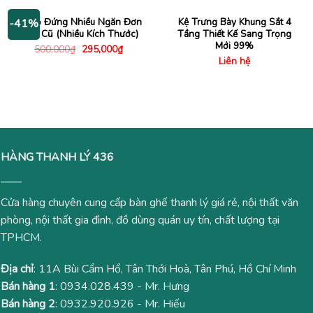
1,480
Kệ Gỗ Đứng Nhiều Ngăn Đơn
Kệ Trưng Bày Khung Sắt 4
-41%
Giản Cũ (Nhiều Kích Thước)
Tầng Thiết Kế Sang Trọng
Mới 99%
Giá
Giá
500,000
₫
295,000
₫
gốc
hiện
Liên hệ
là:
tại
500,000₫.
là:
295,000₫.
HÀNG THANH LÝ 436
Cửa hàng chuyên cung cấp bàn ghế thanh lý giá rẻ, nội thất văn
phòng, nội thất gia đình, đồ dùng quán uy tín, chất lượng tại
TPHCM.
Địa chỉ
: 11A Bùi Cẩm Hổ, Tân Thới Hoà, Tân Phú, Hồ Chí Minh
Bán hàng 1
:
0934.028.439
- Mr. Hưng
Bán hàng 2
:
0932.920.926
- Mr. Hiếu