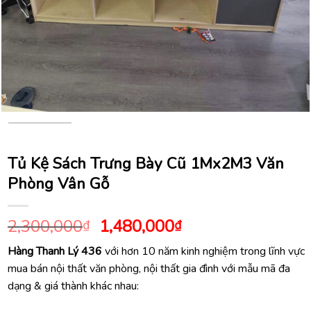
Tủ Kệ Sách Trưng Bày Cũ 1Mx2M3 Văn
Phòng Vân Gỗ
Giá
Giá
2,300,000
1,480,000
₫
₫
gốc
hiện
Hàng Thanh Lý 436
với hơn 10 năm kinh nghiệm trong lĩnh vực
là:
tại
mua bán nội thất văn phòng, nội thất gia đình với mẫu mã đa
2,300,000₫.
là:
dạng & giá thành khác nhau:
1,480,000₫.