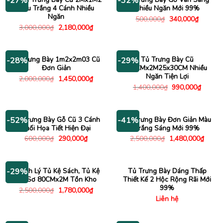
-27%
-32%
Màu Trắng 4 Cánh Nhiều
Nhiều Ngăn Mới 99%
Ngăn
Giá
Giá
500,000
₫
340,000
₫
gốc
hiện
Giá
Giá
3,000,000
₫
2,180,000
₫
là:
tại
gốc
hiện
500,000₫.
là:
là:
tại
340,000
3,000,000₫.
là:
2,180,000₫.
Kệ Trưng Bày 1m2x2m03 Cũ
Tủ Trưng Bày Cũ
-28%
-29%
Đơn Giản
55CMx2M25x30CM Nhiều
Ngăn Tiện Lợi
Giá
Giá
2,000,000
₫
1,450,000
₫
gốc
hiện
Giá
Giá
1,400,000
₫
990,000
₫
là:
tại
gốc
hiện
2,000,000₫.
là:
là:
tại
1,450,000₫.
1,400,000₫.
là:
990,00
Tủ Trưng Bày Gỗ Cũ 3 Cánh
Tủ Trưng Bày Đơn Giản Màu
-52%
-41%
Phối Họa Tiết Hiện Đại
Trắng Sáng Mới 99%
Giá
Giá
Giá
Giá
600,000
₫
290,000
₫
2,500,000
₫
1,480,000
₫
gốc
hiện
gốc
hiện
là:
tại
là:
tại
600,000₫.
là:
2,500,000₫.
là:
290,000₫.
1,480
Thanh Lý Tủ Kệ Sách, Tủ Kệ
Tủ Trưng Bày Dáng Thấp
-29%
Hồ Sơ 80CMx2M Tồn Kho
Thiết Kế 2 Hộc Rộng Rãi Mới
99%
Giá
Giá
2,500,000
₫
1,780,000
₫
gốc
hiện
Liên hệ
là:
tại
2,500,000₫.
là:
1,780,000₫.