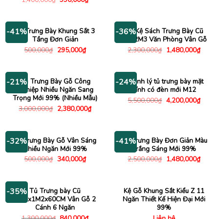
gốc
hiện
là:
tại
1,400,000₫.
là:
990,000₫.
Kệ Trưng Bày Khung Sắt 3
Tủ Kệ Sách Trưng Bày Cũ
-41%
-36%
Tầng Đơn Giản
1Mx2M3 Văn Phòng Vân Gỗ
Giá
Giá
Giá
Giá
500,000
₫
295,000
₫
2,300,000
₫
1,480,000
₫
gốc
hiện
gốc
hiện
là:
tại
là:
tại
500,000₫.
là:
2,300,000₫.
là:
295,000₫.
1,480
Tủ Trưng Bày Gỗ Công
Thanh lý tủ trưng bày mặt
-21%
-24%
Nghiệp Nhiều Ngăn Sang
kính có đèn mới M12
Trọng Mới 99% (Nhiều Mẫu)
Giá
Giá
5,500,000
₫
4,200,000
₫
gốc
hiện
Giá
Giá
3,000,000
₫
2,380,000
₫
là:
tại
gốc
hiện
5,500,000₫.
là:
là:
tại
4,200
3,000,000₫.
là:
2,380,000₫.
Kệ Trưng Bày Gỗ Vân Sáng
Tủ Trưng Bày Đơn Giản Màu
-32%
-41%
Nhiều Ngăn Mới 99%
Trắng Sáng Mới 99%
Giá
Giá
Giá
Giá
500,000
₫
340,000
₫
2,500,000
₫
1,480,000
₫
gốc
hiện
gốc
hiện
là:
tại
là:
tại
500,000₫.
là:
2,500,000₫.
là:
340,000₫.
1,480
Tủ Trưng bày Cũ
Kệ Gỗ Khung Sắt Kiểu Z 11
-35%
1M2x1M2x60CM Vân Gỗ 2
Ngăn Thiết Kế Hiện Đại Mới
Cánh 6 Ngăn
99%
Giá
Giá
1,300,000
₫
840,000
₫
Liên hệ