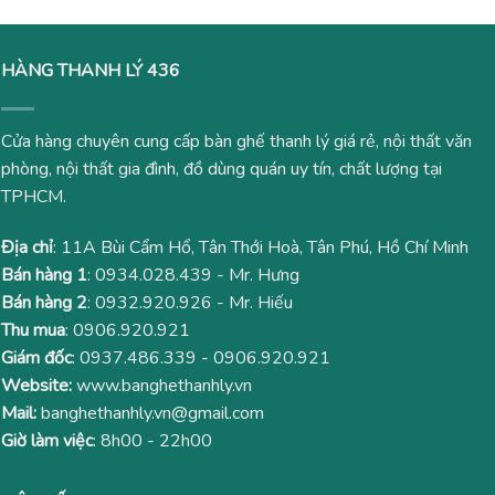
HÀNG THANH LÝ 436
Cửa hàng chuyên cung cấp bàn ghế thanh lý giá rẻ, nội thất văn
phòng, nội thất gia đình, đồ dùng quán uy tín, chất lượng tại
TPHCM.
Địa chỉ
: 11A Bùi Cẩm Hổ, Tân Thới Hoà, Tân Phú, Hồ Chí Minh
Bán hàng 1
:
0934.028.439
- Mr. Hưng
Bán hàng 2
:
0932.920.926
- Mr. Hiếu
Thu mua
:
0906.920.921
Giám đốc
:
0937.486.339
-
0906.920.921
Website:
www.banghethanhly.vn
Mail:
banghethanhly.vn@gmail.com
Giờ làm việc
: 8h00 - 22h00