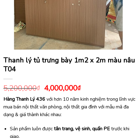
Thanh lý tủ trưng bày 1m2 x 2m màu nâu
T04
Giá
Giá
5,200,000
4,000,000
₫
₫
gốc
hiện
Hàng Thanh Lý 436
với hơn 10 năm kinh nghiệm trong lĩnh vực
là:
tại
mua bán nội thất văn phòng, nội thất gia đình với mẫu mã đa
5,200,000₫.
là:
dạng & giá thành khác nhau:
4,000,000₫.
Sản phẩm luôn được
tân trang, vệ sinh, quấn PE
trước khi
giao.