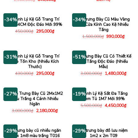
gốc
hiện
là:
tại
1,300,000₫.
là:
840,000₫.
Thanh Lý Kệ Gỗ Trang Trí
Tủ Trưng Bày Cũ Màu Vàng
-34%
-34%
1Mx74CM Độc Đáo Mới 99%
Có Cửa Kính Cao Kệ Nhiều
Tầng
Giá
Giá
450,000
₫
295,000
₫
gốc
hiện
Giá
Giá
1,500,000
₫
990,000
₫
là:
tại
gốc
hiện
450,000₫.
là:
là:
tại
295,000₫.
1,500,000₫.
là:
990,00
Thanh Lý Kệ Gỗ Trang Trí
Tủ Trưng Bày Cũ Có Thiết Kế
-31%
-51%
Đẹp Tồn Kho (Nhiều Kích
Hai Tầng Độc Đáo (Nhiều
Thước)
Mẫu)
Giá
Giá
Giá
Giá
430,000
₫
295,000
₫
3,000,000
₫
1,480,000
₫
gốc
hiện
gốc
hiện
là:
tại
là:
tại
430,000₫.
là:
3,000,000₫.
là:
295,000₫.
1,480
Tủ Kệ Trưng Bày Cũ 2Mx1M2
Thanh Lý Kệ Sắt Đa Tầng
-27%
-19%
Màu Trắng 4 Cánh Nhiều
Kèm Tủ 1M7 Mới 99%
Ngăn
Giá
Giá
5,500,000
₫
4,450,000
₫
gốc
hiện
Giá
Giá
3,000,000
₫
2,180,000
₫
là:
tại
gốc
hiện
5,500,000₫.
là:
là:
tại
4,450
3,000,000₫.
là:
2,180,000₫.
Tủ trưng bày cũ nhiều ngăn
Tủ trưng bày đồ lưu niệm
-29%
-29%
1m x 1m8 màu trắng T016
1m2 x 2m T09