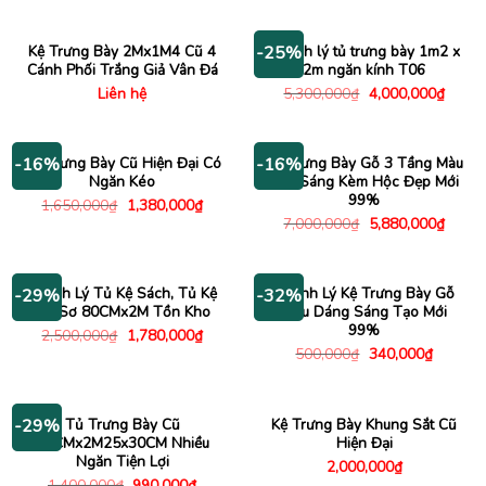
3,500,000₫.
là:
là:
tại
2,450,000₫.
2,000,000₫.
là:
990,00
Kệ Trưng Bày 2Mx1M4 Cũ 4
Thanh lý tủ trưng bày 1m2 x
-25%
Cánh Phối Trắng Giả Vân Đá
2m ngăn kính T06
Giá
Giá
Liên hệ
5,300,000
₫
4,000,000
₫
gốc
hiện
là:
tại
5,300,000₫.
là:
4,000
Tủ Trưng Bày Cũ Hiện Đại Có
Kệ Trưng Bày Gỗ 3 Tầng Màu
-16%
-16%
Ngăn Kéo
Nâu Sáng Kèm Hộc Đẹp Mới
99%
Giá
Giá
1,650,000
₫
1,380,000
₫
gốc
hiện
Giá
Giá
7,000,000
₫
5,880,000
₫
là:
tại
gốc
hiện
1,650,000₫.
là:
là:
tại
1,380,000₫.
7,000,000₫.
là:
5,880
Thanh Lý Tủ Kệ Sách, Tủ Kệ
Thanh Lý Kệ Trưng Bày Gỗ
-29%
-32%
Hồ Sơ 80CMx2M Tồn Kho
Kiểu Dáng Sáng Tạo Mới
99%
Giá
Giá
2,500,000
₫
1,780,000
₫
gốc
hiện
Giá
Giá
500,000
₫
340,000
₫
là:
tại
gốc
hiện
2,500,000₫.
là:
là:
tại
1,780,000₫.
500,000₫.
là:
340,000
Tủ Trưng Bày Cũ
Kệ Trưng Bày Khung Sắt Cũ
-29%
55CMx2M25x30CM Nhiều
Hiện Đại
Ngăn Tiện Lợi
2,000,000
₫
Giá
Giá
1,400,000
₫
990,000
₫