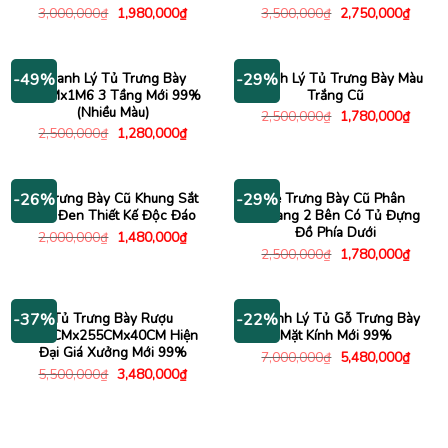
Giá
Giá
Giá
Giá
3,000,000
₫
1,980,000
₫
3,500,000
₫
2,750,000
₫
gốc
hiện
gốc
hiện
là:
tại
là:
tại
3,000,000₫.
là:
3,500,000₫.
là:
1,980,000₫.
2,750
Thanh Lý Tủ Trưng Bày
Thanh Lý Tủ Trưng Bày Màu
-49%
-29%
80CMx1M6 3 Tầng Mới 99%
Trắng Cũ
(Nhiều Màu)
Giá
Giá
2,500,000
₫
1,780,000
₫
gốc
hiện
Giá
Giá
2,500,000
₫
1,280,000
₫
là:
tại
gốc
hiện
2,500,000₫.
là:
là:
tại
1,780
2,500,000₫.
là:
1,280,000₫.
Kệ Trưng Bày Cũ Khung Sắt
Kệ Trưng Bày Cũ Phân
-26%
-29%
Sơn Đen Thiết Kế Độc Đáo
Khoang 2 Bên Có Tủ Đựng
Đồ Phía Dưới
Giá
Giá
2,000,000
₫
1,480,000
₫
gốc
hiện
Giá
Giá
2,500,000
₫
1,780,000
₫
là:
tại
gốc
hiện
2,000,000₫.
là:
là:
tại
1,480,000₫.
2,500,000₫.
là:
1,780
Tủ Trưng Bày Rượu
Thanh Lý Tủ Gỗ Trưng Bày
-37%
-22%
117CMx255CMx40CM Hiện
Mặt Kính Mới 99%
Đại Giá Xưởng Mới 99%
Giá
Giá
7,000,000
₫
5,480,000
₫
gốc
hiện
Giá
Giá
5,500,000
₫
3,480,000
₫
là:
tại
gốc
hiện
7,000,000₫.
là:
là:
tại
5,480
5,500,000₫.
là:
3,480,000₫.