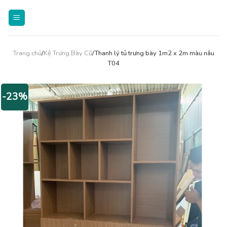
Skip
to
content
Trang chủ
/
Kệ Trưng Bày Cũ
/Thanh lý tủ trưng bày 1m2 x 2m màu nâu
T04
-23%