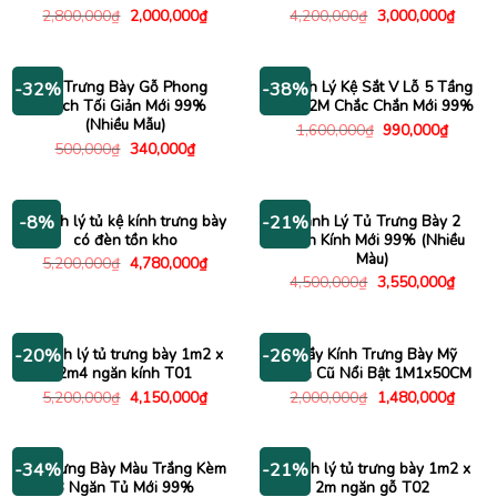
Giá
Giá
Giá
Giá
2,800,000
₫
2,000,000
₫
4,200,000
₫
3,000,000
₫
gốc
hiện
gốc
hiện
là:
tại
là:
tại
2,800,000₫.
là:
4,200,000₫.
là:
2,000,000₫.
3,000
Kệ Trưng Bày Gỗ Phong
Thanh Lý Kệ Sắt V Lỗ 5 Tầng
-32%
-38%
Cách Tối Giản Mới 99%
1M2x2M Chắc Chắn Mới 99%
(Nhiều Mẫu)
Giá
Giá
1,600,000
₫
990,000
₫
gốc
hiện
Giá
Giá
500,000
₫
340,000
₫
là:
tại
gốc
hiện
1,600,000₫.
là:
là:
tại
990,00
500,000₫.
là:
340,000₫.
Thanh lý tủ kệ kính trưng bày
Thanh Lý Tủ Trưng Bày 2
-8%
-21%
có đèn tồn kho
Cánh Kính Mới 99% (Nhiều
Màu)
Giá
Giá
5,200,000
₫
4,780,000
₫
gốc
hiện
Giá
Giá
4,500,000
₫
3,550,000
₫
là:
tại
gốc
hiện
5,200,000₫.
là:
là:
tại
4,780,000₫.
4,500,000₫.
là:
3,550
Thanh lý tủ trưng bày 1m2 x
Quầy Kính Trưng Bày Mỹ
-20%
-26%
2m4 ngăn kính T01
Phẩm Cũ Nổi Bật 1M1x50CM
Giá
Giá
Giá
Giá
5,200,000
₫
4,150,000
₫
2,000,000
₫
1,480,000
₫
gốc
hiện
gốc
hiện
là:
tại
là:
tại
5,200,000₫.
là:
2,000,000₫.
là:
4,150,000₫.
1,480
Kệ Trưng Bày Màu Trắng Kèm
Thanh lý tủ trưng bày 1m2 x
-34%
-21%
3 Ngăn Tủ Mới 99%
2m ngăn gỗ T02