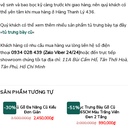
vệ sinh và bao bọc kỹ càng trước khi giao hàng, nên quý khách có
thể yên tâm khi mua hàng ở Hàng Thanh Lý 436.
Quý khách có thể xem thêm nhiều sản phẩm tủ trưng bày tại đây
»
tủ trưng bày cũ
«
Khách hàng có nhu cầu mua hàng vui lòng liên hệ số điện
thoại
0934 028 439 (Zalo Viber 24/24)
hoặc đến trực tiếp
showroom chúng tôi tại địa chỉ:
11A Bùi Cẩm Hổ, Tân Thới Hoà,
Tân Phú, Hồ Chí Minh
SẢN PHẨM TƯƠNG TỰ
Kệ Tủ Gỗ Đa Năng Cũ Kiểu
Bục Trưng Bày Gỗ Cũ
-30%
-51%
Đơn Giản
2Mx65CM Màu Trắng Viền
Đen 2 Tầng
Giá
Giá
3,500,000
₫
2,450,000
₫
gốc
hiện
Giá
Giá
2,000,000
₫
990,000
₫
là:
tại
gốc
hiện