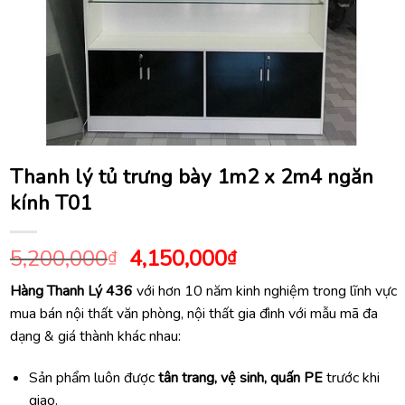
Thanh lý tủ trưng bày 1m2 x 2m4 ngăn
kính T01
Giá
Giá
5,200,000
4,150,000
₫
₫
gốc
hiện
Hàng Thanh Lý 436
với hơn 10 năm kinh nghiệm trong lĩnh vực
là:
tại
mua bán nội thất văn phòng, nội thất gia đình với mẫu mã đa
5,200,000₫.
là:
dạng & giá thành khác nhau:
4,150,000₫.
Sản phẩm luôn được
tân trang, vệ sinh, quấn PE
trước khi
giao.