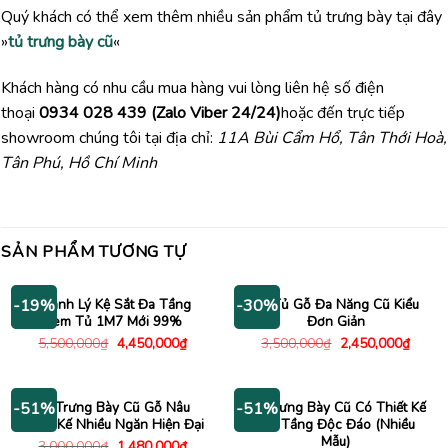
Quý khách có thể xem thêm nhiều sản phẩm tủ trưng bày tại đây
»
tủ trưng bày cũ
«
Khách hàng có nhu cầu mua hàng vui lòng liên hệ số điện
thoại
0934 028 439 (Zalo Viber 24/24)
hoặc đến trực tiếp
showroom chúng tôi tại địa chỉ:
11A Bùi Cẩm Hổ, Tân Thới Hoà,
Tân Phú, Hồ Chí Minh
SẢN PHẨM TƯƠNG TỰ
Thanh Lý Kệ Sắt Đa Tầng
Kệ Tủ Gỗ Đa Năng Cũ Kiểu
-19%
-30%
Kèm Tủ 1M7 Mới 99%
Đơn Giản
Giá
Giá
Giá
Giá
5,500,000
₫
4,450,000
₫
3,500,000
₫
2,450,000
₫
gốc
hiện
gốc
hiện
là:
tại
là:
tại
5,500,000₫.
là:
3,500,000₫.
là:
4,450,000₫.
2,450
Kệ Trưng Bày Cũ Gỗ Nâu
Tủ Trưng Bày Cũ Có Thiết Kế
-51%
-51%
Thiết Kế Nhiều Ngăn Hiện Đại
Hai Tầng Độc Đáo (Nhiều
Mẫu)
Giá
Giá
3,000,000
₫
1,480,000
₫