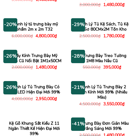
gốc
hiện
Giá
Giá
3,000,000
₫
1,480,000
₫
là:
tại
gốc
hiện
3,000,000₫.
là:
là:
tại
1,480,000₫.
3,000,000₫.
là:
1,480
Thanh lý tủ trưng bày mỹ
Thanh Lý Tủ Kệ Sách, Tủ Kệ
-20%
-29%
phẩm 2m x 2m T32
Hồ Sơ 80CMx2M Tồn Kho
Giá
Giá
Giá
Giá
6,000,000
₫
4,800,000
₫
2,500,000
₫
1,780,000
₫
gốc
hiện
gốc
hiện
là:
tại
là:
tại
6,000,000₫.
là:
2,500,000₫.
là:
4,800,000₫.
1,780
Quầy Kính Trưng Bày Mỹ
Kệ Trưng Bày Treo Tường
-26%
-28%
Phẩm Cũ Nổi Bật 1M1x50CM
1M8 Màu Nâu Cũ
Giá
Giá
Giá
Giá
2,000,000
₫
1,480,000
₫
550,000
₫
395,000
₫
gốc
hiện
gốc
hiện
là:
tại
là:
tại
2,000,000₫.
là:
550,000₫.
là:
1,480,000₫.
395,000
Thanh Lý Tủ Trưng Bày Có
Thanh Lý Tủ Trưng Bày 2
-26%
-21%
Đèn LED Hiện Đại Mới 99%
Cánh Kính Mới 99% (Nhiều
Màu)
Giá
Giá
4,000,000
₫
2,950,000
₫
gốc
hiện
Giá
Giá
4,500,000
₫
3,550,000
₫
là:
tại
gốc
hiện
4,000,000₫.
là:
là:
tại
2,950,000₫.
4,500,000₫.
là:
3,550
Kệ Gỗ Khung Sắt Kiểu Z 11
Tủ Trưng Bày Đơn Giản Màu
-41%
Ngăn Thiết Kế Hiện Đại Mới
Trắng Sáng Mới 99%
99%
Giá
Giá
2,500,000
₫
1,480,000
₫