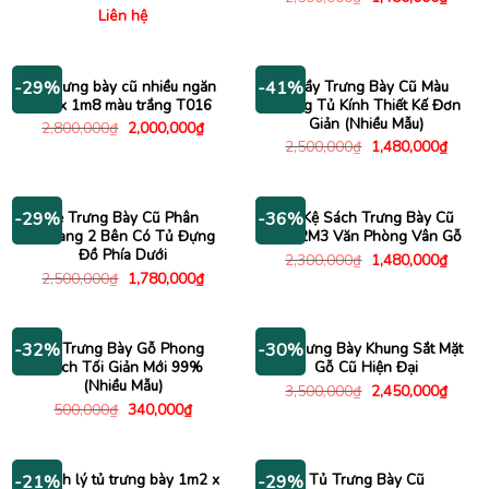
gốc
hiện
Liên hệ
là:
tại
2,500,000₫.
là:
1,480
Tủ trưng bày cũ nhiều ngăn
Quầy Trưng Bày Cũ Màu
-29%
-41%
1m x 1m8 màu trắng T016
Trắng Tủ Kính Thiết Kế Đơn
Giản (Nhiều Mẫu)
Giá
Giá
2,800,000
₫
2,000,000
₫
gốc
hiện
Giá
Giá
2,500,000
₫
1,480,000
₫
là:
tại
gốc
hiện
2,800,000₫.
là:
là:
tại
2,000,000₫.
2,500,000₫.
là:
1,480
Kệ Trưng Bày Cũ Phân
Tủ Kệ Sách Trưng Bày Cũ
-29%
-36%
Khoang 2 Bên Có Tủ Đựng
1Mx2M3 Văn Phòng Vân Gỗ
Đồ Phía Dưới
Giá
Giá
2,300,000
₫
1,480,000
₫
gốc
hiện
Giá
Giá
2,500,000
₫
1,780,000
₫
là:
tại
gốc
hiện
2,300,000₫.
là:
là:
tại
1,480
2,500,000₫.
là:
1,780,000₫.
Kệ Trưng Bày Gỗ Phong
Kệ Trưng Bày Khung Sắt Mặt
-32%
-30%
Cách Tối Giản Mới 99%
Gỗ Cũ Hiện Đại
(Nhiều Mẫu)
Giá
Giá
3,500,000
₫
2,450,000
₫
gốc
hiện
Giá
Giá
500,000
₫
340,000
₫
là:
tại
gốc
hiện
3,500,000₫.
là:
là:
tại
2,450
500,000₫.
là:
340,000₫.
Thanh lý tủ trưng bày 1m2 x
Tủ Trưng Bày Cũ
-21%
-29%