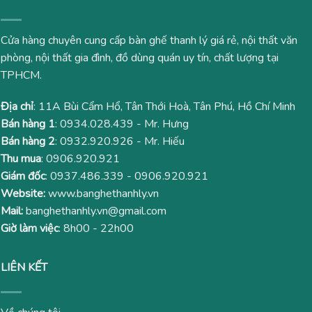
Cửa hàng chuyên cung cấp bàn ghế thanh lý giá rẻ, nội thất văn
phòng, nội thất gia đình, đồ dùng quán uy tín, chất lượng tại
TPHCM.
Địa chỉ
: 11A Bùi Cẩm Hổ, Tân Thới Hoà, Tân Phú, Hồ Chí Minh
Bán hàng 1
:
0934.028.439
- Mr. Hưng
Bán hàng 2
:
0932.920.926
- Mr. Hiếu
Thu mua
:
0906.920.921
Giám đốc
:
0937.486.339
-
0906.920.921
Website:
www.banghethanhly.vn
Mail:
banghethanhly.vn@gmail.com
Giờ làm việc
: 8h00 - 22h00
LIÊN KẾT