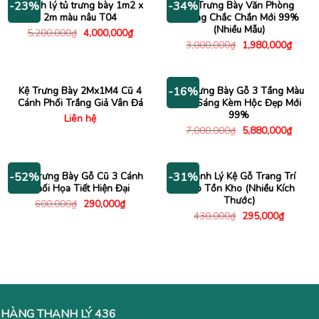
Thanh lý tủ trưng bày 1m2 x
Kệ Trưng Bày Văn Phòng
-23%
-34%
2m màu nâu T04
Khung Chắc Chắn Mới 99%
(Nhiều Mẫu)
Giá
Giá
5,200,000
₫
4,000,000
₫
gốc
hiện
Giá
Giá
3,000,000
₫
1,980,000
₫
là:
tại
gốc
hiện
5,200,000₫.
là:
là:
tại
4,000,000₫.
3,000,000₫.
là:
1,980
Kệ Trưng Bày 2Mx1M4 Cũ 4
Kệ Trưng Bày Gỗ 3 Tầng Màu
-16%
Cánh Phối Trắng Giả Vân Đá
Nâu Sáng Kèm Hộc Đẹp Mới
99%
Liên hệ
Giá
Giá
7,000,000
₫
5,880,000
₫
gốc
hiện
là:
tại
7,000,000₫.
là:
5,880
Tủ Trưng Bày Gỗ Cũ 3 Cánh
Thanh Lý Kệ Gỗ Trang Trí
-52%
-31%
Phối Họa Tiết Hiện Đại
Đẹp Tồn Kho (Nhiều Kích
Thước)
Giá
Giá
600,000
₫
290,000
₫
gốc
hiện
Giá
Giá
430,000
₫
295,000
₫
là:
tại
gốc
hiện
600,000₫.
là:
là:
tại
290,000₫.
430,000₫.
là:
295,000
HÀNG THANH LÝ 436