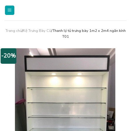
Skip
to
content
Trang chủ
/
Kệ Trưng Bày Cũ
/Thanh lý tủ trưng bày 1m2 x 2m4 ngăn kính
T01
-20%