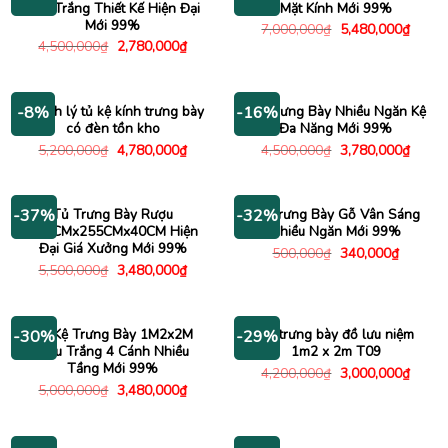
Màu Trắng Thiết Kế Hiện Đại
Mặt Kính Mới 99%
Mới 99%
Giá
Giá
7,000,000
₫
5,480,000
₫
gốc
hiện
Giá
Giá
4,500,000
₫
2,780,000
₫
là:
tại
gốc
hiện
7,000,000₫.
là:
là:
tại
5,480
4,500,000₫.
là:
2,780,000₫.
Thanh lý tủ kệ kính trưng bày
Tủ Trưng Bày Nhiều Ngăn Kệ
-8%
-16%
có đèn tồn kho
Đa Năng Mới 99%
Giá
Giá
Giá
Giá
5,200,000
₫
4,780,000
₫
4,500,000
₫
3,780,000
₫
gốc
hiện
gốc
hiện
là:
tại
là:
tại
5,200,000₫.
là:
4,500,000₫.
là:
4,780,000₫.
3,780
Tủ Trưng Bày Rượu
Kệ Trưng Bày Gỗ Vân Sáng
-37%
-32%
117CMx255CMx40CM Hiện
Nhiều Ngăn Mới 99%
Đại Giá Xưởng Mới 99%
Giá
Giá
500,000
₫
340,000
₫
gốc
hiện
Giá
Giá
5,500,000
₫
3,480,000
₫
là:
tại
gốc
hiện
500,000₫.
là:
là:
tại
340,000
5,500,000₫.
là:
3,480,000₫.
Tủ Kệ Trưng Bày 1M2x2M
Tủ trưng bày đồ lưu niệm
-30%
-29%
Màu Trắng 4 Cánh Nhiều
1m2 x 2m T09
Tầng Mới 99%
Giá
Giá
4,200,000
₫
3,000,000
₫
gốc
hiện
Giá
Giá
5,000,000
₫
3,480,000
₫
là:
tại
gốc
hiện
4,200,000₫.
là:
là:
tại
3,000
5,000,000₫.
là:
3,480,000₫.