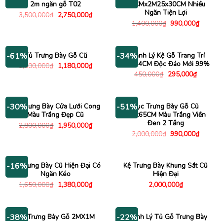
2m ngăn gỗ T02
55CMx2M25x30CM Nhiều
Ngăn Tiện Lợi
Giá
Giá
3,500,000
₫
2,750,000
₫
gốc
hiện
Giá
Giá
1,400,000
₫
990,000
₫
là:
tại
gốc
hiện
3,500,000₫.
là:
là:
tại
2,750,000₫.
1,400,000₫.
là:
990,00
Tủ Trưng Bày Gỗ Cũ
Thanh Lý Kệ Gỗ Trang Trí
-61%
-34%
1Mx74CM Độc Đáo Mới 99%
Giá
Giá
3,000,000
₫
1,180,000
₫
gốc
hiện
Giá
Giá
450,000
₫
295,000
₫
là:
tại
gốc
hiện
3,000,000₫.
là:
là:
tại
1,180,000₫.
450,000₫.
là:
295,000
Tủ Trưng Bày Cửa Lưới Cong
Bục Trưng Bày Gỗ Cũ
-30%
-51%
Màu Trắng Đẹp Cũ
2Mx65CM Màu Trắng Viền
Đen 2 Tầng
Giá
Giá
2,800,000
₫
1,950,000
₫
gốc
hiện
Giá
Giá
2,000,000
₫
990,000
₫
là:
tại
gốc
hiện
2,800,000₫.
là:
là:
tại
1,950,000₫.
2,000,000₫.
là:
990,00
Tủ Trưng Bày Cũ Hiện Đại Có
Kệ Trưng Bày Khung Sắt Cũ
-16%
Ngăn Kéo
Hiện Đại
Giá
Giá
1,650,000
₫
1,380,000
₫
2,000,000
₫
gốc
hiện
là:
tại
1,650,000₫.
là:
1,380,000₫.
Tủ Trưng Bày Gỗ 2MX1M
Thanh Lý Tủ Gỗ Trưng Bày
-38%
-22%