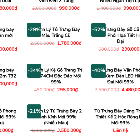
 Dưới
Viền Đen 2 Tầng
Nhiều Ngăn Tiện Lợ
Giá
Giá
Giá
Giá
780,000
₫
2,000,000
₫
990,000
₫
1,400,000
₫
990,00
c
hiện
gốc
hiện
gốc
tại
là:
tại
là:
00,000₫.
là:
2,000,000₫.
là:
1,400,0
1,780,000₫.
990,000₫.
ưng bày
Thanh Lý Tủ Trưng Bày
Tủ Trưng Bày Gỗ Cũ
-29%
-52%
èn mới
Màu Trắng Cũ
Cánh Phối Họa Tiết H
Đại
Giá
Giá
2,500,000
₫
1,780,000
₫
gốc
hiện
Giá
Giá
200,000
₫
600,000
₫
290,000
là:
tại
c
hiện
gốc
2,500,000₫.
là:
tại
là:
1,780,000₫.
00,000₫.
là:
600,000
4,200,000₫.
ưng bày
Thanh Lý Kệ Gỗ Trang Trí
Tủ Trưng Bày Văn Ph
-34%
-40%
 2m T32
1Mx74CM Độc Đáo Mới
2M Kèm Đèn LED Hi
99%
Đại Mới 99%
Giá
800,000
₫
c
hiện
Giá
Giá
Giá
450,000
₫
295,000
₫
7,500,000
₫
4,480,0
tại
gốc
hiện
gốc
00,000₫.
là:
là:
tại
là:
4,800,000₫.
450,000₫.
là:
7,500,00
295,000₫.
ỗ Phong
Thanh Lý Tủ Trưng Bày 2
Tủ Trưng Bày Dáng T
-21%
Mới 99%
Cánh Kính Mới 99%
Thiết Kế 2 Hộc Rộng 
u)
(Nhiều Màu)
Mới 99%
Giá
Giá
Giá
0,000
₫
4,500,000
₫
3,550,000
₫
Liên hệ
c
hiện
gốc
hiện
tại
là:
tại