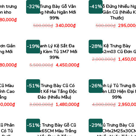
ính trưng
Kệ Trưng Bày Gỗ Vân
Kệ Gỗ Đứng Nhiều N
-32%
-41%
ồn kho
Sáng Nhiều Ngăn Mới
Đơn Giản Cũ (Nhiều K
99%
Thước)
Giá
780,000
₫
c
hiện
Giá
Giá
Giá
500,000
₫
340,000
₫
500,000
₫
295,000
tại
gốc
hiện
gốc
00,000₫.
là:
là:
tại
là:
4,780,000₫.
500,000₫.
là:
500,000
340,000₫.
ơn Giản
Thanh Lý Kệ Sắt Đa
Kệ Trưng Bày
-19%
-28%
ng Mới
Tầng Kèm Tủ 1M7 Mới
1m2x2m03 Cũ Đơn G
99%
Giá
2,000,000
₫
1,450,0
gốc
Giá
Giá
Giá
480,000
₫
5,500,000
₫
4,450,000
₫
là:
c
hiện
gốc
hiện
2,000,00
tại
là:
tại
00,000₫.
là:
5,500,000₫.
là:
1,480,000₫.
4,450,000₫.
Cũ Màu
Tủ Trưng Bày Cũ Có
Thanh Lý Tủ Trưng B
-51%
-26%
ính Cao
Thiết Kế Hai Tầng Độc
Có Đèn LED Hiện Đại 
ầng
Đáo (Nhiều Mẫu)
99%
á
Giá
Giá
Giá
Giá
0,000
₫
3,000,000
₫
1,480,000
₫
4,000,000
₫
2,950,0
c
hiện
gốc
hiện
gốc
tại
là:
tại
là:
500,000₫.
là:
3,000,000₫.
là:
4,000,00
990,000₫.
1,480,000₫.
Cũ Phân
Bục Trưng Bày Gỗ Cũ
Tủ Trưng Bày Cũ
-51%
-29%
 Có Tủ
2Mx65CM Màu Trắng
55CMx2M25x30C