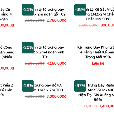
,000₫.
là:
4,500,000₫.
là:
340,000₫.
3,550,000₫.
Bày Cũ
Thanh lý tủ trưng bày
Thanh Lý Kệ Sắt V L
-21%
-38%
rắng 4
1m2 x 2m ngăn gỗ T02
Tầng 1M2x2M Chắ
Ngăn
Chắn Mới 99%
Giá
Giá
3,500,000
₫
2,750,000
₫
gốc
hiện
Giá
Giá
180,000
₫
1,600,000
₫
990,00
là:
tại
c
hiện
gốc
3,500,000₫.
là:
tại
là:
2,750,000₫.
00,000₫.
là:
1,600,0
2,180,000₫.
Gỗ Công
Thanh lý tủ trưng bày
Kệ Trưng Bày Khung 
-20%
găn Sang
1m2 x 2m4 ngăn kính
4 Tầng Thiết Kế Sa
 (Nhiều
T01
Trọng Mới 99%
Giá
Giá
5,200,000
₫
4,150,000
₫
Liên hệ
gốc
hiện
Giá
380,000
₫
là:
tại
c
hiện
5,200,000₫.
là:
tại
4,150,000₫.
00,000₫.
là:
2,380,000₫.
t Kiểu Z
Tủ trưng bày đồ lưu
Tủ Trưng Bày Rượu
-29%
-37%
Kế Hiện
niệm 1m2 x 2m T09
117CMx255CMx40
99%
Hiện Đại Giá Xưởng M
Giá
Giá
4,200,000
₫
3,000,000
₫
gốc
hiện
99%
là:
tại
Giá
5,500,000
₫
3,480,0
4,200,000₫.
là:
gốc
3,000,000₫.
là: