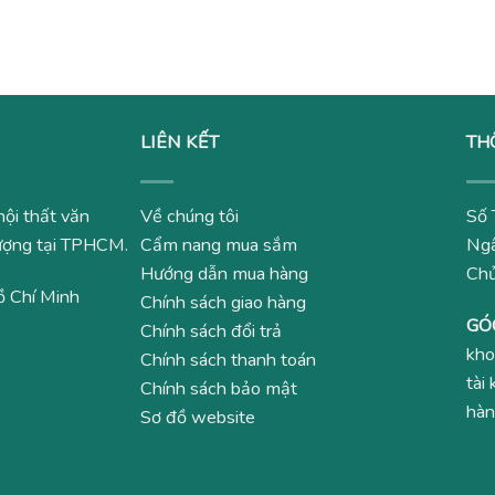
5,500,00
LIÊN KẾT
TH
nội thất văn
Về chúng tôi
Số 
 lượng tại TPHCM.
Cẩm nang mua sắm
Ngâ
Hướng dẫn mua hàng
Ch
ồ Chí Minh
Chính sách giao hàng
GÓ
Chính sách đổi trả
kho
Chính sách thanh toán
tài
Chính sách bảo mật
hàn
Sơ đồ website