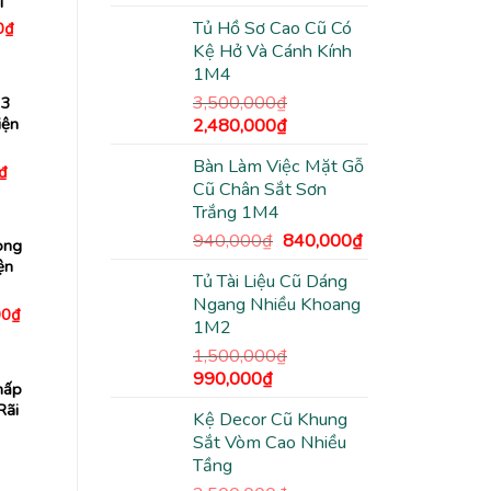
i
gốc
hiện
Tủ Hồ Sơ Cao Cũ Có
Giá
0
₫
là:
tại
hiện
Kệ Hở Và Cánh Kính
3,500,000₫.
là:
tại
1M4
00₫.
là:
2,480,000₫.
990,000₫.
3,500,000
₫
 3
Giá
Giá
iện
2,480,000
₫
gốc
hiện
Bàn Làm Việc Mặt Gỗ
là:
tại
Giá
₫
hiện
Cũ Chân Sắt Sơn
3,500,000₫.
là:
tại
Trắng 1M4
2,480,000₫.
₫.
là:
290,000₫.
Giá
Giá
940,000
₫
840,000
₫
òng
gốc
hiện
ện
Tủ Tài Liệu Cũ Dáng
là:
tại
Ngang Nhiều Khoang
940,000₫.
là:
Giá
00
₫
1M2
hiện
840,000₫.
tại
1,500,000
₫
0₫.
là:
4,480,000₫.
Giá
Giá
990,000
₫
hấp
gốc
hiện
Rãi
Kệ Decor Cũ Khung
là:
tại
Sắt Vòm Cao Nhiều
1,500,000₫.
là:
Tầng
990,000₫.