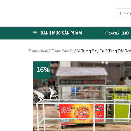
Skip
to
Tìm
kiếm:
content
DANH MỤC SẢN PHẨM
TRANG CHỦ
Trang chủ
/
Kệ Trưng Bày Cũ
/Kệ Trưng Bày Cũ 2 Tầng Dài Rộn
-16%