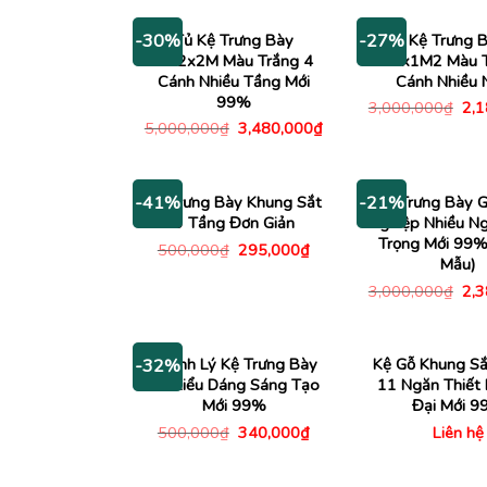
2,000,000₫.
là:
500
1,480,000₫.
Tủ Kệ Trưng Bày
Tủ Kệ Trưng 
-30%
-27%
1M2x2M Màu Trắng 4
2Mx1M2 Màu T
Cánh Nhiều Tầng Mới
Cánh Nhiều 
99%
Giá
3,000,000
₫
2,
gố
Giá
Giá
5,000,000
₫
3,480,000
₫
là:
gốc
hiện
3,0
là:
tại
5,000,000₫.
là:
3,480,000₫.
Kệ Trưng Bày Khung Sắt
Tủ Trưng Bày 
-41%
-21%
3 Tầng Đơn Giản
Nghiệp Nhiều N
Trọng Mới 99%
Giá
Giá
500,000
₫
295,000
₫
gốc
hiện
Mẫu)
là:
tại
Giá
3,000,000
₫
2,
500,000₫.
là:
gố
295,000₫.
là:
3,0
Thanh Lý Kệ Trưng Bày
Kệ Gỗ Khung Sắ
-32%
Gỗ Kiểu Dáng Sáng Tạo
11 Ngăn Thiết 
Mới 99%
Đại Mới 
Giá
Giá
500,000
₫
340,000
₫
Liên hệ
gốc
hiện
là:
tại
500,000₫.
là: