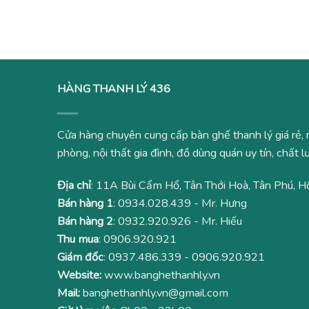
340,000₫.
HÀNG THANH LÝ 436
Cửa hàng chuyên cung cấp bàn ghế thanh lý giá rẻ, 
phòng, nội thất gia đình, đồ dùng quán uy tín, chất
Địa chỉ
: 11A Bùi Cẩm Hổ, Tân Thới Hoà, Tân Phú, H
Bán hàng 1
:
0934.028.439
- Mr. Hưng
Bán hàng 2
:
0932.920.926
- Mr. Hiếu
Thu mua
:
0906.920.921
Giám đốc
:
0937.486.339
-
0906.920.921
Website:
www.banghethanhly.vn
Mail:
banghethanhly.vn@gmail.com