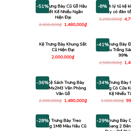
Kệ Trưng Bày Cũ Gỗ Nâu
Thanh lý tủ kệ k
-51%
-8%
Thiết Kế Nhiều Ngăn
bày có đèn t
Hiện Đại
Giá
5,200,000
₫
4,
gố
Giá
Giá
3,000,000
₫
1,480,000
₫
là:
gốc
hiện
5,2
là:
tại
3,000,000₫.
là:
1,480,000₫.
Kệ Trưng Bày Khung Sắt
Tủ Trưng Bày Đ
-41%
Cũ Hiện Đại
Màu Trắng Sá
99%
2,000,000
₫
Giá
2,500,000
₫
1,
gố
là:
2,5
Tủ Kệ Sách Trưng Bày
Tủ Trưng Bày 
-36%
-34%
Cũ 1Mx2M3 Văn Phòng
Vàng Có Cửa K
Vân Gỗ
Kệ Nhiều T
Giá
Giá
Gi
2,300,000
₫
1,480,000
₫
1,500,000
₫
99
gốc
hiện
gố
là:
tại
là:
2,300,000₫.
là:
1,
1,480,000₫.
Kệ Trưng Bày Treo
Kệ Trưng Bày 
-28%
-29%
Tường 1M8 Màu Nâu Cũ
Khoang 2 Bên