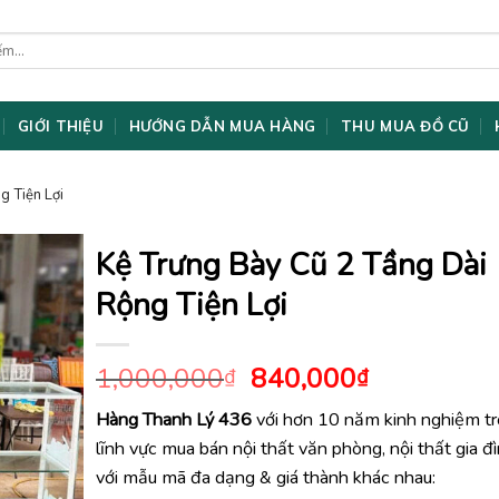
GIỚI THIỆU
HƯỚNG DẪN MUA HÀNG
THU MUA ĐỒ CŨ
g Tiện Lợi
Kệ Trưng Bày Cũ 2 Tầng Dài
Rộng Tiện Lợi
Giá
Giá
1,000,000
840,000
₫
₫
gốc
hiện
Hàng Thanh Lý 436
với hơn 10 năm kinh nghiệm t
là:
tại
lĩnh vực mua bán nội thất văn phòng, nội thất gia đ
1,000,000₫.
là:
840,000₫.
với mẫu mã đa dạng & giá thành khác nhau: