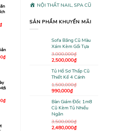
NỘI THẤT NAIL, SPA CŨ
găn
ích
SẢN PHẨM KHUYẾN MÃI
Giá
₫
hiện
tại
₫.
là:
Sofa Băng Cũ Màu
295,000₫.
Xám Kèm Gối Tựa
iản
3,000,000
₫
Giá
00
₫
Giá
Giá
2,500,000
₫
hiện
tại
gốc
hiện
0₫.
là:
Tủ Hồ Sơ Thấp Cũ
là:
tại
1,450,000₫.
Thiết Kế 4 Cánh
3,000,000₫.
là:
ày
2,500,000₫.
1,500,000
₫
Mới
Giá
Giá
990,000
₫
gốc
hiện
Giá
00
₫
Bàn Giám Đốc 1m8
là:
tại
hiện
Cũ Kèm Tủ Nhiều
tại
1,500,000₫.
là:
0₫.
là:
Ngăn
990,000₫.
2,950,000₫.
3,500,000
₫
M
Giá
Giá
2,480,000
₫