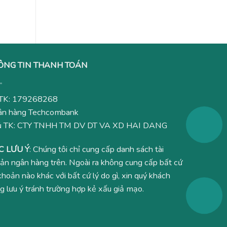
0₫.
là:
3,480,000₫.
ÔNG TIN THANH TOÁN
TK: 179268268
n hàng Techcombank
ủ TK: CTY TNHH TM DV DT VA XD HAI DANG
C LƯU Ý
: Chúng tôi chỉ cung cấp danh sách tài
ản ngân hàng trên. Ngoài ra không cung cấp bất cứ
 khoản nào khác với bất cứ lý do gì, xin quý khách
g lưu ý tránh trường hợp kẻ xấu giả mạo.