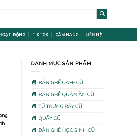
HOẠT ĐỘNG
TIKTOK
CẨM NANG
LIÊN HỆ
DANH MỤC SẢN PHẨM
BÀN GHẾ CAFE CŨ
BÀN GHẾ QUÁN ĂN CŨ
TỦ TRƯNG BÀY CŨ
rong
QUẦY CŨ
ình
BÀN GHẾ HỌC SINH CŨ