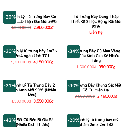
là:
tại
gốc
hiện
2,000,000₫.
là:
là:
tại
1,480
3,000,000₫.
là:
2,180,000₫.
Thanh Lý Tủ Trưng Bày Có
Tủ Trưng Bày Dáng Thấp
-26%
Đèn LED Hiện Đại Mới 99%
Thiết Kế 2 Hộc Rộng Rãi Mới
99%
Giá
Giá
4,000,000
₫
2,950,000
₫
gốc
hiện
Liên hệ
là:
tại
4,000,000₫.
là:
2,950,000₫.
Thanh lý tủ trưng bày 1m2 x
Tủ Trưng Bày Cũ Màu Vàng
-20%
-34%
2m4 ngăn kính T01
Có Cửa Kính Cao Kệ Nhiều
Tầng
Giá
Giá
5,200,000
₫
4,150,000
₫
gốc
hiện
Giá
Giá
1,500,000
₫
990,000
₫
là:
tại
gốc
hiện
5,200,000₫.
là:
là:
tại
4,150,000₫.
1,500,000₫.
là:
990,00
Thanh Lý Tủ Trưng Bày 2
Kệ Trưng Bày Khung Sắt Mặt
-21%
-30%
Cánh Kính Mới 99% (Nhiều
Gỗ Cũ Hiện Đại
Màu)
Giá
Giá
3,500,000
₫
2,450,000
₫
gốc
hiện
Giá
Giá
4,500,000
₫
3,550,000
₫
là:
tại
gốc
hiện
3,500,000₫.
là:
là:
tại
2,450
4,500,000₫.
là:
3,550,000₫.
Kệ Sắt Cũ Bền Bỉ Giá Rẻ
Thanh lý tủ trưng bày mỹ
-42%
-20%
(Nhiều Kích Thước)
phẩm 2m x 2m T32