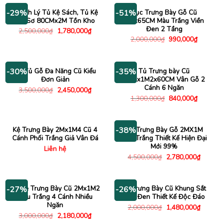
3,480
Thanh Lý Tủ Kệ Sách, Tủ Kệ
Bục Trưng Bày Gỗ Cũ
-29%
-51%
Hồ Sơ 80CMx2M Tồn Kho
2Mx65CM Màu Trắng Viền
Đen 2 Tầng
Giá
Giá
2,500,000
₫
1,780,000
₫
gốc
hiện
Giá
Giá
2,000,000
₫
990,000
₫
là:
tại
gốc
hiện
2,500,000₫.
là:
là:
tại
1,780,000₫.
2,000,000₫.
là:
990,00
Kệ Tủ Gỗ Đa Năng Cũ Kiểu
Tủ Trưng bày Cũ
-30%
-35%
Đơn Giản
1M2x1M2x60CM Vân Gỗ 2
Cánh 6 Ngăn
Giá
Giá
3,500,000
₫
2,450,000
₫
gốc
hiện
Giá
Giá
1,300,000
₫
840,000
₫
là:
tại
gốc
hiện
3,500,000₫.
là:
là:
tại
2,450,000₫.
1,300,000₫.
là:
840,00
Kệ Trưng Bày 2Mx1M4 Cũ 4
Tủ Trưng Bày Gỗ 2MX1M
-38%
Cánh Phối Trắng Giả Vân Đá
Màu Trắng Thiết Kế Hiện Đại
Mới 99%
Liên hệ
Giá
Giá
4,500,000
₫
2,780,000
₫
gốc
hiện
là:
tại
4,500,000₫.
là:
2,780
Tủ Kệ Trưng Bày Cũ 2Mx1M2
Kệ Trưng Bày Cũ Khung Sắt
-27%
-26%
Màu Trắng 4 Cánh Nhiều
Sơn Đen Thiết Kế Độc Đáo
Ngăn
Giá
Giá
2,000,000
₫
1,480,000
₫
gốc
hiện
Giá
Giá
3,000,000
₫
2,180,000
₫