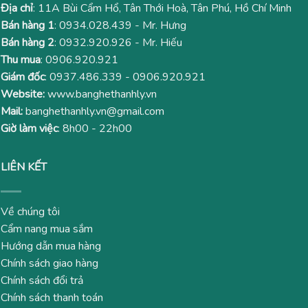
Địa chỉ
: 11A Bùi Cẩm Hổ, Tân Thới Hoà, Tân Phú, Hồ Chí Minh
Bán hàng 1
:
0934.028.439
- Mr. Hưng
Bán hàng 2
:
0932.920.926
- Mr. Hiếu
Thu mua
:
0906.920.921
Giám đốc
:
0937.486.339
-
0906.920.921
Website:
www.banghethanhly.vn
Mail:
banghethanhly.vn@gmail.com
Giờ làm việc
: 8h00 - 22h00
LIÊN KẾT
Về chúng tôi
Cẩm nang mua sắm
Hướng dẫn mua hàng
Chính sách giao hàng
Chính sách đổi trả
Chính sách thanh toán