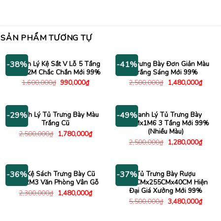
SẢN PHẨM TƯƠNG TỰ
Thanh Lý Kệ Sắt V Lỗ 5 Tầng
Tủ Trưng Bày Đơn Giản Màu
-38%
-41%
1M2x2M Chắc Chắn Mới 99%
Trắng Sáng Mới 99%
Giá
Giá
Giá
Giá
1,600,000
₫
990,000
₫
2,500,000
₫
1,480,000
₫
gốc
hiện
gốc
hiện
là:
tại
là:
tại
1,600,000₫.
là:
2,500,000₫.
là:
990,000₫.
1,480
Thanh Lý Tủ Trưng Bày Màu
Thanh Lý Tủ Trưng Bày
-29%
-49%
Trắng Cũ
80CMx1M6 3 Tầng Mới 99%
(Nhiều Màu)
Giá
Giá
2,500,000
₫
1,780,000
₫
gốc
hiện
Giá
Giá
2,500,000
₫
1,280,000
₫
là:
tại
gốc
hiện
2,500,000₫.
là:
là:
tại
1,780,000₫.
2,500,000₫.
là:
1,280
Tủ Kệ Sách Trưng Bày Cũ
Tủ Trưng Bày Rượu
-36%
-37%
1Mx2M3 Văn Phòng Vân Gỗ
117CMx255CMx40CM Hiện
Đại Giá Xưởng Mới 99%
Giá
Giá
2,300,000
₫
1,480,000
₫
gốc
hiện
Giá
Giá
5,500,000
₫
3,480,000
₫
là:
tại
gốc
hiện
2,300,000₫.
là:
là:
tại
1,480,000₫.
5,500,000₫.
là: