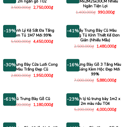
2m ngăn gỗ T02
55CMx2M25x30CM Nhiều
Ngăn Tiện Lợi
Giá
Giá
3,500,000
₫
2,750,000
₫
gốc
hiện
Giá
Giá
1,400,000
₫
990,000
₫
là:
tại
gốc
hiện
3,500,000₫.
là:
là:
tại
2,750,000₫.
1,400,000₫.
là:
990,00
Thanh Lý Kệ Sắt Đa Tầng
Quầy Trưng Bày Cũ Màu
-19%
-41%
Kèm Tủ 1M7 Mới 99%
Trắng Tủ Kính Thiết Kế Đơn
Giản (Nhiều Mẫu)
Giá
Giá
5,500,000
₫
4,450,000
₫
gốc
hiện
Giá
Giá
2,500,000
₫
1,480,000
₫
là:
tại
gốc
hiện
5,500,000₫.
là:
là:
tại
4,450,000₫.
2,500,000₫.
là:
1,480
Tủ Trưng Bày Cửa Lưới Cong
Kệ Trưng Bày Gỗ 3 Tầng Màu
-30%
-16%
Màu Trắng Đẹp Cũ
Nâu Sáng Kèm Hộc Đẹp Mới
99%
Giá
Giá
2,800,000
₫
1,950,000
₫
gốc
hiện
Giá
Giá
7,000,000
₫
5,880,000
₫
là:
tại
gốc
hiện
2,800,000₫.
là:
là:
tại
1,950,000₫.
7,000,000₫.
là:
5,880
Tủ Trưng Bày Gỗ Cũ
Thanh lý tủ trưng bày 1m2 x
-61%
-23%
2m màu nâu T04
Giá
Giá
3,000,000
₫
1,180,000
₫
gốc
hiện
Giá
Giá
5,200,000
₫
4,000,000
₫
là:
tại
gốc
hiện
3,000,000₫.
là:
là:
tại
1,180,000₫.
5,200,000₫.
là:
4,000