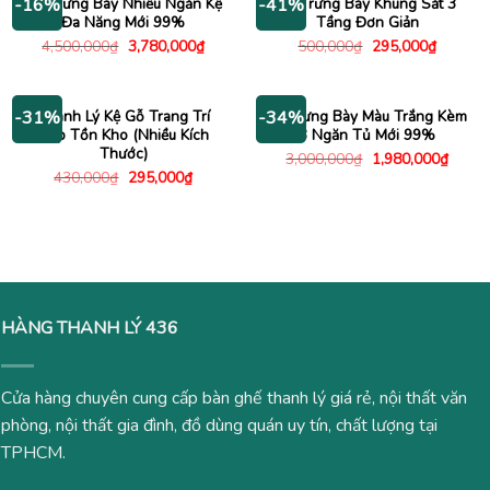
Tủ Trưng Bày Nhiều Ngăn Kệ
Kệ Trưng Bày Khung Sắt 3
-16%
-41%
Đa Năng Mới 99%
Tầng Đơn Giản
Giá
Giá
Giá
Giá
4,500,000
₫
3,780,000
₫
500,000
₫
295,000
₫
gốc
hiện
gốc
hiện
là:
tại
là:
tại
4,500,000₫.
là:
500,000₫.
là:
3,780,000₫.
295,000
Thanh Lý Kệ Gỗ Trang Trí
Kệ Trưng Bày Màu Trắng Kèm
-31%
-34%
Đẹp Tồn Kho (Nhiều Kích
3 Ngăn Tủ Mới 99%
Thước)
Giá
Giá
3,000,000
₫
1,980,000
₫
gốc
hiện
Giá
Giá
430,000
₫
295,000
₫
là:
tại
gốc
hiện
3,000,000₫.
là:
là:
tại
1,980
430,000₫.
là:
295,000₫.
HÀNG THANH LÝ 436
Cửa hàng chuyên cung cấp bàn ghế thanh lý giá rẻ, nội thất văn
phòng, nội thất gia đình, đồ dùng quán uy tín, chất lượng tại
TPHCM.