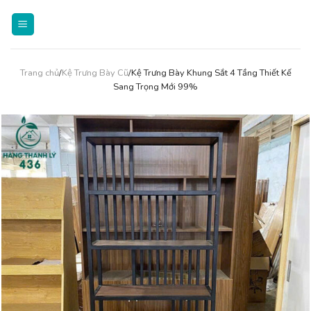
Skip
to
content
Trang chủ
/
Kệ Trưng Bày Cũ
/Kệ Trưng Bày Khung Sắt 4 Tầng Thiết Kế
Sang Trọng Mới 99%