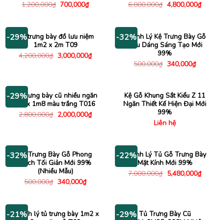
Giá
Giá
Giá
Giá
1,200,000
₫
700,000
₫
6,000,000
₫
4,800,000
₫
gốc
hiện
gốc
hiện
là:
tại
là:
tại
1,200,000₫.
là:
6,000,000₫.
là:
700,000₫.
4,800
Tủ trưng bày đồ lưu niệm
Thanh Lý Kệ Trưng Bày Gỗ
-29%
-32%
1m2 x 2m T09
Kiểu Dáng Sáng Tạo Mới
99%
Giá
Giá
4,200,000
₫
3,000,000
₫
gốc
hiện
Giá
Giá
500,000
₫
340,000
₫
là:
tại
gốc
hiện
4,200,000₫.
là:
là:
tại
3,000,000₫.
500,000₫.
là:
340,000
Tủ trưng bày cũ nhiều ngăn
Kệ Gỗ Khung Sắt Kiểu Z 11
-29%
1m x 1m8 màu trắng T016
Ngăn Thiết Kế Hiện Đại Mới
99%
Giá
Giá
2,800,000
₫
2,000,000
₫
gốc
hiện
Liên hệ
là:
tại
2,800,000₫.
là:
2,000,000₫.
Kệ Trưng Bày Gỗ Phong
Thanh Lý Tủ Gỗ Trưng Bày
-32%
-22%
Cách Tối Giản Mới 99%
Mặt Kính Mới 99%
(Nhiều Mẫu)
Giá
Giá
7,000,000
₫
5,480,000
₫
gốc
hiện
Giá
Giá
500,000
₫
340,000
₫
là:
tại
gốc
hiện
7,000,000₫.
là:
là:
tại
5,480
500,000₫.
là:
340,000₫.
Thanh lý tủ trưng bày 1m2 x
Tủ Trưng Bày Cũ
-21%
-29%