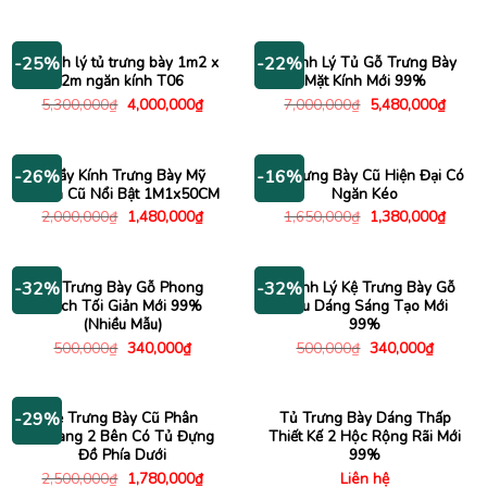
là:
tại
gốc
hiện
3,000,000₫.
là:
là:
tại
1,180,000₫.
2,000,000₫.
là:
1,450
Thanh lý tủ trưng bày 1m2 x
Thanh Lý Tủ Gỗ Trưng Bày
-25%
-22%
2m ngăn kính T06
Mặt Kính Mới 99%
Giá
Giá
Giá
Giá
5,300,000
₫
4,000,000
₫
7,000,000
₫
5,480,000
₫
gốc
hiện
gốc
hiện
là:
tại
là:
tại
5,300,000₫.
là:
7,000,000₫.
là:
4,000,000₫.
5,480
Quầy Kính Trưng Bày Mỹ
Tủ Trưng Bày Cũ Hiện Đại Có
-26%
-16%
Phẩm Cũ Nổi Bật 1M1x50CM
Ngăn Kéo
Giá
Giá
Giá
Giá
2,000,000
₫
1,480,000
₫
1,650,000
₫
1,380,000
₫
gốc
hiện
gốc
hiện
là:
tại
là:
tại
2,000,000₫.
là:
1,650,000₫.
là:
1,480,000₫.
1,380
Kệ Trưng Bày Gỗ Phong
Thanh Lý Kệ Trưng Bày Gỗ
-32%
-32%
Cách Tối Giản Mới 99%
Kiểu Dáng Sáng Tạo Mới
(Nhiều Mẫu)
99%
Giá
Giá
Giá
Giá
500,000
₫
340,000
₫
500,000
₫
340,000
₫
gốc
hiện
gốc
hiện
là:
tại
là:
tại
500,000₫.
là:
500,000₫.
là:
340,000₫.
340,000
Kệ Trưng Bày Cũ Phân
Tủ Trưng Bày Dáng Thấp
-29%
Khoang 2 Bên Có Tủ Đựng
Thiết Kế 2 Hộc Rộng Rãi Mới
Đồ Phía Dưới
99%
Giá
Giá
2,500,000
₫
1,780,000
₫
Liên hệ