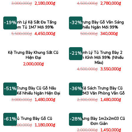
Giá
Giá
Giá
Giá
3,000,000
₫
2,180,000
₫
4,500,000
₫
2,780,000
₫
gốc
hiện
gốc
hiện
là:
tại
là:
tại
3,000,000₫.
là:
4,500,000₫.
là:
2,180,000₫.
2,780
Thanh Lý Kệ Sắt Đa Tầng
Kệ Trưng Bày Gỗ Vân Sáng
-19%
-32%
Kèm Tủ 1M7 Mới 99%
Nhiều Ngăn Mới 99%
Giá
Giá
Giá
Giá
5,500,000
₫
4,450,000
₫
500,000
₫
340,000
₫
gốc
hiện
gốc
hiện
là:
tại
là:
tại
5,500,000₫.
là:
500,000₫.
là:
4,450,000₫.
340,000
Kệ Trưng Bày Khung Sắt Cũ
Thanh Lý Tủ Trưng Bày 2
-21%
Hiện Đại
Cánh Kính Mới 99% (Nhiều
Màu)
2,000,000
₫
Giá
Giá
4,500,000
₫
3,550,000
₫
gốc
hiện
là:
tại
4,500,000₫.
là:
3,550
Kệ Trưng Bày Cũ Gỗ Nâu
Tủ Kệ Sách Trưng Bày Cũ
-51%
-36%
Thiết Kế Nhiều Ngăn Hiện Đại
1Mx2M3 Văn Phòng Vân Gỗ
Giá
Giá
Giá
Giá
3,000,000
₫
1,480,000
₫
2,300,000
₫
1,480,000
₫
gốc
hiện
gốc
hiện
là:
tại
là:
tại
3,000,000₫.
là:
2,300,000₫.
là:
1,480,000₫.
1,480
Tủ Trưng Bày Gỗ Cũ
Kệ Trưng Bày 1m2x2m03 Cũ
-61%
-28%
Đơn Giản
Giá
Giá
3,000,000
₫
1,180,000
₫
gốc
hiện
Giá
Giá
2,000,000
₫
1,450,000
₫