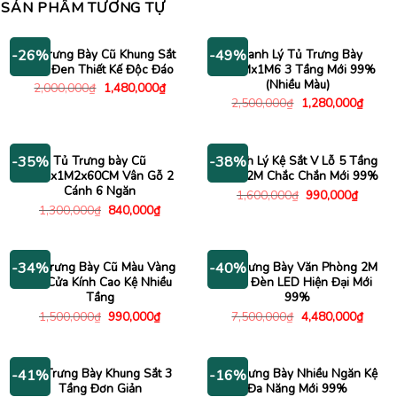
SẢN PHẨM TƯƠNG TỰ
Kệ Trưng Bày Cũ Khung Sắt
Thanh Lý Tủ Trưng Bày
-26%
-49%
Sơn Đen Thiết Kế Độc Đáo
80CMx1M6 3 Tầng Mới 99%
(Nhiều Màu)
Giá
Giá
2,000,000
₫
1,480,000
₫
gốc
hiện
Giá
Giá
2,500,000
₫
1,280,000
₫
là:
tại
gốc
hiện
2,000,000₫.
là:
là:
tại
1,480,000₫.
2,500,000₫.
là:
1,280
Tủ Trưng bày Cũ
Thanh Lý Kệ Sắt V Lỗ 5 Tầng
-35%
-38%
1M2x1M2x60CM Vân Gỗ 2
1M2x2M Chắc Chắn Mới 99%
Cánh 6 Ngăn
Giá
Giá
1,600,000
₫
990,000
₫
gốc
hiện
Giá
Giá
1,300,000
₫
840,000
₫
là:
tại
gốc
hiện
1,600,000₫.
là:
là:
tại
990,00
1,300,000₫.
là:
840,000₫.
Tủ Trưng Bày Cũ Màu Vàng
Tủ Trưng Bày Văn Phòng 2M
-34%
-40%
Có Cửa Kính Cao Kệ Nhiều
Kèm Đèn LED Hiện Đại Mới
Tầng
99%
Giá
Giá
Giá
Giá
1,500,000
₫
990,000
₫
7,500,000
₫
4,480,000
₫
gốc
hiện
gốc
hiện
là:
tại
là:
tại
1,500,000₫.
là:
7,500,000₫.
là:
990,000₫.
4,480
Kệ Trưng Bày Khung Sắt 3
Tủ Trưng Bày Nhiều Ngăn Kệ
-41%
-16%
Tầng Đơn Giản
Đa Năng Mới 99%