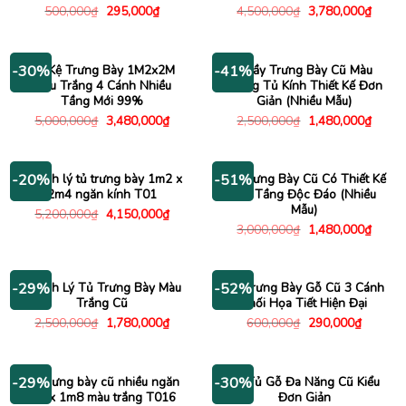
Giá
Giá
Giá
Giá
500,000
₫
295,000
₫
4,500,000
₫
3,780,000
₫
gốc
hiện
gốc
hiện
là:
tại
là:
tại
500,000₫.
là:
4,500,000₫.
là:
295,000₫.
3,780
Tủ Kệ Trưng Bày 1M2x2M
Quầy Trưng Bày Cũ Màu
-30%
-41%
Màu Trắng 4 Cánh Nhiều
Trắng Tủ Kính Thiết Kế Đơn
Tầng Mới 99%
Giản (Nhiều Mẫu)
Giá
Giá
Giá
Giá
5,000,000
₫
3,480,000
₫
2,500,000
₫
1,480,000
₫
gốc
hiện
gốc
hiện
là:
tại
là:
tại
5,000,000₫.
là:
2,500,000₫.
là:
3,480,000₫.
1,480
Thanh lý tủ trưng bày 1m2 x
Tủ Trưng Bày Cũ Có Thiết Kế
-20%
-51%
2m4 ngăn kính T01
Hai Tầng Độc Đáo (Nhiều
Mẫu)
Giá
Giá
5,200,000
₫
4,150,000
₫
gốc
hiện
Giá
Giá
3,000,000
₫
1,480,000
₫
là:
tại
gốc
hiện
5,200,000₫.
là:
là:
tại
4,150,000₫.
3,000,000₫.
là:
1,480
Thanh Lý Tủ Trưng Bày Màu
Tủ Trưng Bày Gỗ Cũ 3 Cánh
-29%
-52%
Trắng Cũ
Phối Họa Tiết Hiện Đại
Giá
Giá
Giá
Giá
2,500,000
₫
1,780,000
₫
600,000
₫
290,000
₫
gốc
hiện
gốc
hiện
là:
tại
là:
tại
2,500,000₫.
là:
600,000₫.
là:
1,780,000₫.
290,000
Tủ trưng bày cũ nhiều ngăn
Kệ Tủ Gỗ Đa Năng Cũ Kiểu
-29%
-30%
1m x 1m8 màu trắng T016
Đơn Giản