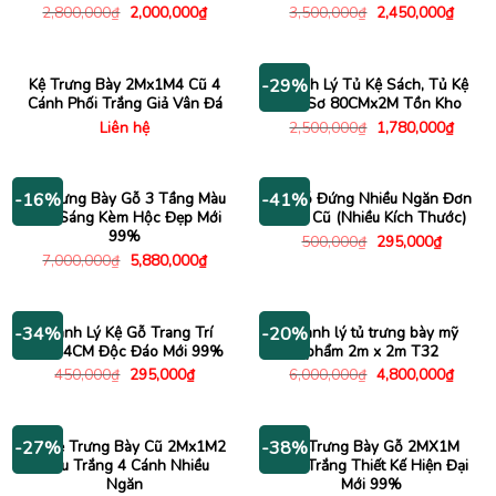
Giá
Giá
Giá
Giá
2,800,000
₫
2,000,000
₫
3,500,000
₫
2,450,000
₫
gốc
hiện
gốc
hiện
là:
tại
là:
tại
2,800,000₫.
là:
3,500,000₫.
là:
2,000,000₫.
2,450
Kệ Trưng Bày 2Mx1M4 Cũ 4
Thanh Lý Tủ Kệ Sách, Tủ Kệ
-29%
Cánh Phối Trắng Giả Vân Đá
Hồ Sơ 80CMx2M Tồn Kho
Giá
Giá
Liên hệ
2,500,000
₫
1,780,000
₫
gốc
hiện
là:
tại
2,500,000₫.
là:
1,780
Kệ Trưng Bày Gỗ 3 Tầng Màu
Kệ Gỗ Đứng Nhiều Ngăn Đơn
-16%
-41%
Nâu Sáng Kèm Hộc Đẹp Mới
Giản Cũ (Nhiều Kích Thước)
99%
Giá
Giá
500,000
₫
295,000
₫
gốc
hiện
Giá
Giá
7,000,000
₫
5,880,000
₫
là:
tại
gốc
hiện
500,000₫.
là:
là:
tại
295,000
7,000,000₫.
là:
5,880,000₫.
Thanh Lý Kệ Gỗ Trang Trí
Thanh lý tủ trưng bày mỹ
-34%
-20%
1Mx74CM Độc Đáo Mới 99%
phẩm 2m x 2m T32
Giá
Giá
Giá
Giá
450,000
₫
295,000
₫
6,000,000
₫
4,800,000
₫
gốc
hiện
gốc
hiện
là:
tại
là:
tại
450,000₫.
là:
6,000,000₫.
là:
295,000₫.
4,800
Tủ Kệ Trưng Bày Cũ 2Mx1M2
Tủ Trưng Bày Gỗ 2MX1M
-27%
-38%
Màu Trắng 4 Cánh Nhiều
Màu Trắng Thiết Kế Hiện Đại
Ngăn
Mới 99%