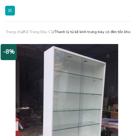
Skip
to
content
Trang chủ
/
Kệ Trưng Bày Cũ
/Thanh lý tủ kệ kính trưng bày có đèn tồn kho
-8%