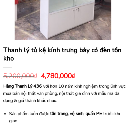
Thanh lý tủ kệ kính trưng bày có đèn tồn
kho
Giá
Giá
5,200,000
4,780,000
₫
₫
gốc
hiện
Hàng Thanh Lý 436
với hơn 10 năm kinh nghiệm trong lĩnh vực
là:
tại
mua bán nội thất văn phòng, nội thất gia đình với mẫu mã đa
5,200,000₫.
là:
dạng & giá thành khác nhau:
4,780,000₫.
Sản phẩm luôn được
tân trang, vệ sinh, quấn PE
trước khi
giao.