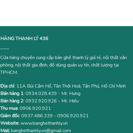
gốc
hiện
là:
tại
2,500,000₫.
là:
1,780,000₫.
HÀNG THANH LÝ 436
Cửa hàng chuyên cung cấp bàn ghế thanh lý giá rẻ, nội thất văn
phòng, nội thất gia đình, đồ dùng quán uy tín, chất lượng tại
TPHCM.
Địa chỉ
: 11A Bùi Cẩm Hổ, Tân Thới Hoà, Tân Phú, Hồ Chí Minh
Bán hàng 1
:
0934.028.439
- Mr. Hưng
Bán hàng 2
:
0932.920.926
- Mr. Hiếu
Thu mua
:
0906.920.921
Giám đốc
:
0937.486.339
-
0906.920.921
Website:
www.banghethanhly.vn
Mail:
banghethanhly.vn@gmail.com