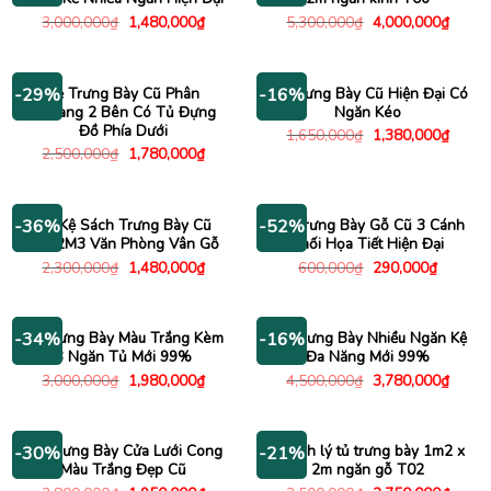
Giá
Giá
Giá
Giá
3,000,000
₫
1,480,000
₫
5,300,000
₫
4,000,000
₫
gốc
hiện
gốc
hiện
là:
tại
là:
tại
3,000,000₫.
là:
5,300,000₫.
là:
1,480,000₫.
4,000
Kệ Trưng Bày Cũ Phân
Tủ Trưng Bày Cũ Hiện Đại Có
-29%
-16%
Khoang 2 Bên Có Tủ Đựng
Ngăn Kéo
Đồ Phía Dưới
Giá
Giá
1,650,000
₫
1,380,000
₫
gốc
hiện
Giá
Giá
2,500,000
₫
1,780,000
₫
là:
tại
gốc
hiện
1,650,000₫.
là:
là:
tại
1,380
2,500,000₫.
là:
1,780,000₫.
Tủ Kệ Sách Trưng Bày Cũ
Tủ Trưng Bày Gỗ Cũ 3 Cánh
-36%
-52%
1Mx2M3 Văn Phòng Vân Gỗ
Phối Họa Tiết Hiện Đại
Giá
Giá
Giá
Giá
2,300,000
₫
1,480,000
₫
600,000
₫
290,000
₫
gốc
hiện
gốc
hiện
là:
tại
là:
tại
2,300,000₫.
là:
600,000₫.
là:
1,480,000₫.
290,000
Kệ Trưng Bày Màu Trắng Kèm
Tủ Trưng Bày Nhiều Ngăn Kệ
-34%
-16%
3 Ngăn Tủ Mới 99%
Đa Năng Mới 99%
Giá
Giá
Giá
Giá
3,000,000
₫
1,980,000
₫
4,500,000
₫
3,780,000
₫
gốc
hiện
gốc
hiện
là:
tại
là:
tại
3,000,000₫.
là:
4,500,000₫.
là:
1,980,000₫.
3,780
Tủ Trưng Bày Cửa Lưới Cong
Thanh lý tủ trưng bày 1m2 x
-30%
-21%
Màu Trắng Đẹp Cũ
2m ngăn gỗ T02