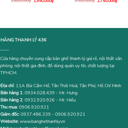
Giá
Giá
Giá
Giá
2,800,000
₫
1,950,000
₫
3,500,000
₫
2,750,000
₫
gốc
hiện
gốc
hiện
là:
tại
là:
tại
2,800,000₫.
là:
3,500,000₫.
là:
1,950,000₫.
2,750
HÀNG THANH LÝ 436
Cửa hàng chuyên cung cấp bàn ghế thanh lý giá rẻ, nội thất văn
phòng, nội thất gia đình, đồ dùng quán uy tín, chất lượng tại
TPHCM.
Địa chỉ
: 11A Bùi Cẩm Hổ, Tân Thới Hoà, Tân Phú, Hồ Chí Minh
Bán hàng 1
:
0934.028.439
- Mr. Hưng
Bán hàng 2
:
0932.920.926
- Mr. Hiếu
Thu mua
:
0906.920.921
Giám đốc
:
0937.486.339
-
0906.920.921
Website:
www.banghethanhly.vn