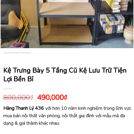
Kệ Trưng Bày 5 Tầng Cũ Kệ Lưu Trữ Tiện
Lợi Bền Bỉ
Giá
Giá
800,000
490,000
₫
₫
gốc
hiện
Hàng Thanh Lý 436
với hơn 10 năm kinh nghiệm trong lĩnh vực
là:
tại
mua bán nội thất văn phòng, nội thất gia đình với mẫu mã đa
800,000₫.
là:
dạng & giá thành khác nhau:
490,000₫.