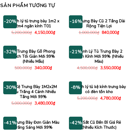
SẢN PHẨM TƯƠNG TỰ
Thanh lý tủ trưng bày 1m2 x
Kệ Trưng Bày Cũ 2 Tầng Dài
-20%
-16%
2m4 ngăn kính T01
Rộng Tiện Lợi
Giá
Giá
Giá
Giá
5,200,000
₫
4,150,000
₫
1,000,000
₫
840,000
₫
gốc
hiện
gốc
hiện
là:
tại
là:
tại
5,200,000₫.
là:
1,000,000₫.
là:
4,150,000₫.
840,00
Kệ Trưng Bày Gỗ Phong
Thanh Lý Tủ Trưng Bày 2
-32%
-21%
Cách Tối Giản Mới 99%
Cánh Kính Mới 99% (Nhiều
(Nhiều Mẫu)
Màu)
Giá
Giá
Giá
Giá
500,000
₫
340,000
₫
4,500,000
₫
3,550,000
₫
gốc
hiện
gốc
hiện
là:
tại
là:
tại
500,000₫.
là:
4,500,000₫.
là:
340,000₫.
3,550
Tủ Kệ Trưng Bày 1M2x2M
Thanh lý tủ kệ kính trưng bày
-30%
-8%
Màu Trắng 4 Cánh Nhiều
có đèn tồn kho
Tầng Mới 99%
Giá
Giá
5,200,000
₫
4,780,000
₫
gốc
hiện
Giá
Giá
5,000,000
₫
3,480,000
₫
là:
tại
gốc
hiện
5,200,000₫.
là:
là:
tại
4,780
5,000,000₫.
là:
3,480,000₫.
Tủ Trưng Bày Đơn Giản Màu
Kệ Sắt Cũ Bền Bỉ Giá Rẻ
-41%
-42%
Trắng Sáng Mới 99%
(Nhiều Kích Thước)