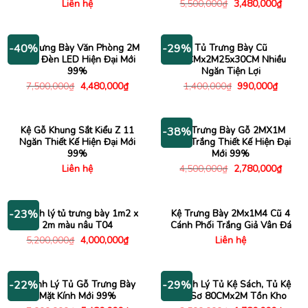
Giá
Giá
Liên hệ
5,500,000
₫
3,480,000
₫
gốc
hiện
là:
tại
5,500,000₫.
là:
3,480
Tủ Trưng Bày Văn Phòng 2M
Tủ Trưng Bày Cũ
-40%
-29%
Kèm Đèn LED Hiện Đại Mới
55CMx2M25x30CM Nhiều
99%
Ngăn Tiện Lợi
Giá
Giá
Giá
Giá
7,500,000
₫
4,480,000
₫
1,400,000
₫
990,000
₫
gốc
hiện
gốc
hiện
là:
tại
là:
tại
7,500,000₫.
là:
1,400,000₫.
là:
4,480,000₫.
990,00
Kệ Gỗ Khung Sắt Kiểu Z 11
Tủ Trưng Bày Gỗ 2MX1M
-38%
Ngăn Thiết Kế Hiện Đại Mới
Màu Trắng Thiết Kế Hiện Đại
99%
Mới 99%
Giá
Giá
Liên hệ
4,500,000
₫
2,780,000
₫
gốc
hiện
là:
tại
4,500,000₫.
là:
2,780
Thanh lý tủ trưng bày 1m2 x
Kệ Trưng Bày 2Mx1M4 Cũ 4
-23%
2m màu nâu T04
Cánh Phối Trắng Giả Vân Đá
Giá
Giá
5,200,000
₫
4,000,000
₫
Liên hệ
gốc
hiện
là:
tại
5,200,000₫.
là:
4,000,000₫.
Thanh Lý Tủ Gỗ Trưng Bày
Thanh Lý Tủ Kệ Sách, Tủ Kệ
-22%
-29%
Mặt Kính Mới 99%
Hồ Sơ 80CMx2M Tồn Kho