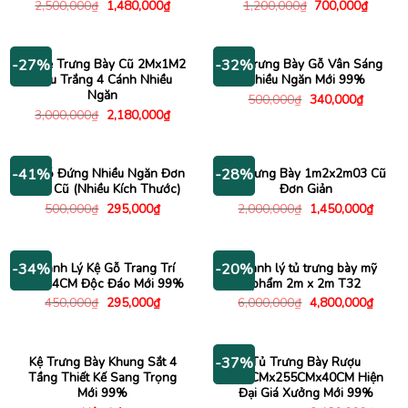
Giá
Giá
Giá
Giá
2,500,000
₫
1,480,000
₫
1,200,000
₫
700,000
₫
gốc
hiện
gốc
hiện
là:
tại
là:
tại
2,500,000₫.
là:
1,200,000₫.
là:
1,480,000₫.
700,00
Tủ Kệ Trưng Bày Cũ 2Mx1M2
Kệ Trưng Bày Gỗ Vân Sáng
-27%
-32%
Màu Trắng 4 Cánh Nhiều
Nhiều Ngăn Mới 99%
Ngăn
Giá
Giá
500,000
₫
340,000
₫
gốc
hiện
Giá
Giá
3,000,000
₫
2,180,000
₫
là:
tại
gốc
hiện
500,000₫.
là:
là:
tại
340,000
3,000,000₫.
là:
2,180,000₫.
Kệ Gỗ Đứng Nhiều Ngăn Đơn
Kệ Trưng Bày 1m2x2m03 Cũ
-41%
-28%
Giản Cũ (Nhiều Kích Thước)
Đơn Giản
Giá
Giá
Giá
Giá
500,000
₫
295,000
₫
2,000,000
₫
1,450,000
₫
gốc
hiện
gốc
hiện
là:
tại
là:
tại
500,000₫.
là:
2,000,000₫.
là:
295,000₫.
1,450
Thanh Lý Kệ Gỗ Trang Trí
Thanh lý tủ trưng bày mỹ
-34%
-20%
1Mx74CM Độc Đáo Mới 99%
phẩm 2m x 2m T32
Giá
Giá
Giá
Giá
450,000
₫
295,000
₫
6,000,000
₫
4,800,000
₫
gốc
hiện
gốc
hiện
là:
tại
là:
tại
450,000₫.
là:
6,000,000₫.
là:
295,000₫.
4,800
Kệ Trưng Bày Khung Sắt 4
Tủ Trưng Bày Rượu
-37%
Tầng Thiết Kế Sang Trọng
117CMx255CMx40CM Hiện
Mới 99%
Đại Giá Xưởng Mới 99%