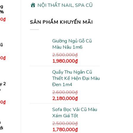
NỘI THẤT NAIL, SPA CŨ
ng
9%
Giá
00
₫
SẢN PHẨM KHUYẾN MÃI
hiện
tại
0₫.
là:
5,480,000₫.
Giường Ngủ Gỗ Cũ
Cũ
Màu Nâu 1m6
2,500,000
₫
Giá
00
₫
Giá
Giá
1,980,000
₫
hiện
tại
gốc
hiện
0₫.
là:
Quầy Thu Ngân Cũ
là:
tại
2,450,000₫.
Thiết Kế Hiện Đại Màu
2,500,000₫.
là:
y 2
Đen 1m4
1,980,000₫.
%
2,600,000
₫
Giá
Giá
2,180,000
₫
Giá
00
₫
gốc
hiện
hiện
Sofa Bọc Vải Cũ Màu
tại
là:
tại
0₫.
là:
Xám Giá Tốt
2,600,000₫.
là:
3,550,000₫.
u
2,180,000₫.
2,500,000
₫
ới
Giá
Giá
1,780,000
₫