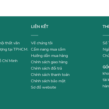
295,000₫.
LIÊN KẾT
TH
nội thất văn
Về chúng tôi
Số 
 lượng tại TPHCM.
Cẩm nang mua sắm
Ngâ
Hướng dẫn mua hàng
Ch
ồ Chí Minh
Chính sách giao hàng
GÓ
Chính sách đổi trả
kho
Chính sách thanh toán
tài
Chính sách bảo mật
hàn
Sơ đồ website