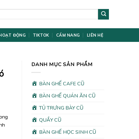
HOẠT ĐỘNG
TIKTOK
CẨM NANG
LIÊN HỆ
DANH MỤC SẢN PHẨM
ó
BÀN GHẾ CAFE CŨ
BÀN GHẾ QUÁN ĂN CŨ
TỦ TRƯNG BÀY CŨ
rong
QUẦY CŨ
ình
BÀN GHẾ HỌC SINH CŨ