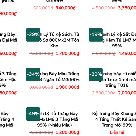
 (Nhiều
Mới 99%
99%
Giá
Giá
Giá
500,000
₫
340,000
₫
4,500,000
₫
3,780,0
gốc
hiện
gốc
Giá
380,000
₫
là:
tại
là:
c
hiện
500,000₫.
là:
4,500,00
tại
340,000₫.
00,000₫.
là:
2,380,000₫.
ưng Bày
Thanh Lý Tủ Kệ Sách, Tủ
Thanh Lý Kệ Sắt Đ
-29%
-19%
 Đại Mới
Kệ Hồ Sơ 80CMx2M Tồn
Tầng Kèm Tủ 1M7 M
Kho
99%
Giá
Giá
Giá
Giá
950,000
₫
2,500,000
₫
1,780,000
₫
5,500,000
₫
4,450,0
c
hiện
gốc
hiện
gốc
tại
là:
tại
là:
00,000₫.
là:
2,500,000₫.
là:
5,500,00
2,950,000₫.
1,780,000₫.
ỗ 3 Tầng
Kệ Trưng Bày Màu Trắng
Tủ trưng bày cũ nhi
-34%
-29%
Kèm Hộc
Kèm 3 Ngăn Tủ Mới 99%
ngăn 1m x 1m8 mà
99%
trắng T016
Giá
Giá
3,000,000
₫
1,980,000
₫
gốc
hiện
Giá
Giá
880,000
₫
2,800,000
₫
2,000,0
là:
tại
c
hiện
gốc
3,000,000₫.
là:
tại
là:
1,980,000₫.
00,000₫.
là:
2,800,00
5,880,000₫.
 Bày
Thanh Lý Tủ Trưng Bày
Kệ Trưng Bày Khung 
-49%
rắng 4
80CMx1M6 3 Tầng Mới
4 Tầng Thiết Kế Sa
ng Mới
99% (Nhiều Màu)
Trọng Mới 99%
Giá
Giá
2,500,000
₫
1,280,000
₫
Liên hệ