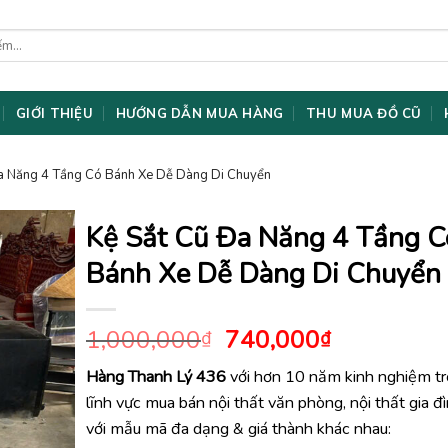
GIỚI THIỆU
HƯỚNG DẪN MUA HÀNG
THU MUA ĐỒ CŨ
Đa Năng 4 Tầng Có Bánh Xe Dễ Dàng Di Chuyển
Kệ Sắt Cũ Đa Năng 4 Tầng C
Bánh Xe Dễ Dàng Di Chuyển
Giá
Giá
1,000,000
740,000
₫
₫
gốc
hiện
Hàng Thanh Lý 436
với hơn 10 năm kinh nghiệm t
là:
tại
lĩnh vực mua bán nội thất văn phòng, nội thất gia đ
1,000,000₫.
là:
740,000₫.
với mẫu mã đa dạng & giá thành khác nhau: