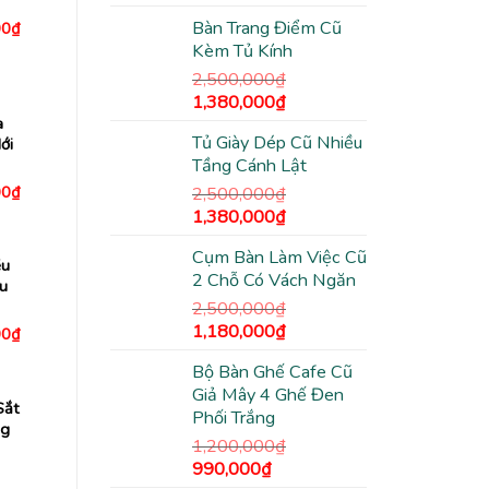
gốc
hiện
Bàn Trang Điểm Cũ
Giá
00
₫
là:
tại
hiện
Kèm Tủ Kính
2,500,000₫.
là:
tại
0₫.
là:
1,780,000₫.
2,500,000
₫
3,780,000₫.
Giá
Giá
1,380,000
₫
gốc
hiện
a
Tủ Giày Dép Cũ Nhiều
ới
là:
tại
Tầng Cánh Lật
2,500,000₫.
là:
Giá
00
₫
1,380,000₫.
2,500,000
₫
hiện
Giá
Giá
1,380,000
₫
tại
0₫.
là:
gốc
hiện
4,450,000₫.
Cụm Bàn Làm Việc Cũ
là:
tại
ều
2 Chỗ Có Vách Ngăn
2,500,000₫.
là:
u
1,380,000₫.
2,500,000
₫
Giá
Giá
1,180,000
₫
Giá
00
₫
hiện
gốc
hiện
tại
Bộ Bàn Ghế Cafe Cũ
là:
tại
0₫.
là:
Giả Mây 4 Ghế Đen
2,000,000₫.
2,500,000₫.
là:
Sắt
Phối Trắng
1,180,000₫.
ng
1,200,000
₫
Giá
Giá
990,000
₫