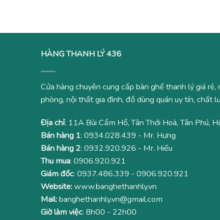
HÀNG THANH LÝ 436
Cửa hàng chuyên cung cấp bàn ghế thanh lý giá rẻ, 
phòng, nội thất gia đình, đồ dùng quán uy tín, chất
Địa chỉ
: 11A Bùi Cẩm Hổ, Tân Thới Hoà, Tân Phú, H
Bán hàng 1
:
0934.028.439
- Mr. Hưng
Bán hàng 2
:
0932.920.926
- Mr. Hiếu
Thu mua
:
0906.920.921
Giám đốc
:
0937.486.339
-
0906.920.921
Website:
www.banghethanhly.vn
Mail:
banghethanhly.vn@gmail.com
Giờ làm việc
: 8h00 - 22h00