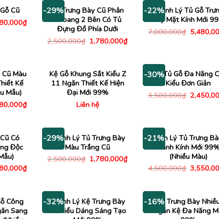
 Gỗ Cũ
Kệ Trưng Bày Cũ Phân
Thanh Lý Tủ Gỗ Trư
-29%
-22%
Khoang 2 Bên Có Tủ
Bày Mặt Kính Mới 9
Giá
180,000
₫
c
hiện
Đựng Đồ Phía Dưới
Giá
7,000,000
₫
5,480,0
tại
gốc
Giá
Giá
2,500,000
₫
1,780,000
₫
00,000₫.
là:
là:
gốc
hiện
1,180,000₫.
7,000,00
là:
tại
2,500,000₫.
là:
1,780,000₫.
 Cũ Màu
Kệ Gỗ Khung Sắt Kiểu Z
Kệ Tủ Gỗ Đa Năng 
-30%
Thiết Kế
11 Ngăn Thiết Kế Hiện
Kiểu Đơn Giản
ều Mẫu)
Đại Mới 99%
Giá
3,500,000
₫
2,450,0
gốc
Giá
480,000
₫
Liên hệ
là:
c
hiện
3,500,00
tại
00,000₫.
là:
1,480,000₫.
 Cũ Có
Thanh Lý Tủ Trưng Bày
Thanh Lý Tủ Trưng Bà
-29%
-21%
ầng Độc
Màu Trắng Cũ
Cánh Kính Mới 99
Mẫu)
(Nhiều Màu)
Giá
Giá
2,500,000
₫
1,780,000
₫
gốc
hiện
Giá
Giá
480,000
₫
4,500,000
₫
3,550,0
là:
tại
c
hiện
gốc
2,500,000₫.
là:
tại
là:
1,780,000₫.
00,000₫.
là:
4,500,00
1,480,000₫.
Gỗ Công
Thanh Lý Kệ Trưng Bày
Tủ Trưng Bày Nhiề
-32%
-16%
găn Sang
Gỗ Kiểu Dáng Sáng Tạo
Ngăn Kệ Đa Năng M