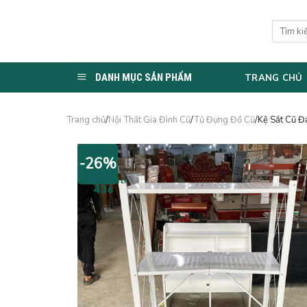
Skip
to
Tìm
kiếm:
content
DANH MỤC SẢN PHẨM
TRANG CHỦ
Trang chủ
/
Nội Thất Gia Đình Cũ
/
Tủ Đựng Đồ Cũ
/Kệ Sắt Cũ 
-26%