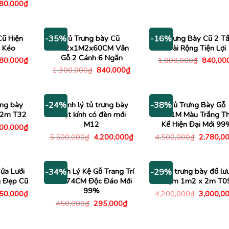
gốc
hiện
Giá
480,000
₫
là:
tại
c
hiện
2,500,000₫.
là:
tại
1,280,000₫.
00,000₫.
là:
3,480,000₫.
Cũ Hiện
Tủ Trưng bày Cũ
Kệ Trưng Bày Cũ 2 T
-35%
-16%
 Kéo
1M2x1M2x60CM Vân
Dài Rộng Tiện Lợi
Gỗ 2 Cánh 6 Ngăn
Giá
Giá
380,000
₫
1,000,000
₫
840,00
c
hiện
gốc
Giá
Giá
1,300,000
₫
840,000
₫
tại
là:
gốc
hiện
50,000₫.
là:
1,000,0
là:
tại
1,380,000₫.
1,300,000₫.
là:
840,000₫.
ưng bày
Thanh lý tủ trưng bày
Tủ Trưng Bày Gỗ
-24%
-38%
 2m T32
mặt kính có đèn mới
2MX1M Màu Trắng Th
M12
Kế Hiện Đại Mới 99
Giá
800,000
₫
c
hiện
Giá
Giá
Giá
5,500,000
₫
4,200,000
₫
4,500,000
₫
2,780,0
tại
gốc
hiện
gốc
00,000₫.
là:
là:
tại
là:
4,800,000₫.
5,500,000₫.
là:
4,500,00
4,200,000₫.
ửa Lưới
Thanh Lý Kệ Gỗ Trang Trí
Tủ trưng bày đồ lư
-34%
-29%
g Đẹp Cũ
1Mx74CM Độc Đáo Mới
niệm 1m2 x 2m T0
99%
Giá
Giá
950,000
₫
4,200,000
₫
3,000,0
c
hiện
gốc
Giá
Giá
450,000
₫
295,000
₫
tại
là:
gốc
hiện
00,000₫.
là:
4,200,00
là:
tại
1,950,000₫.
450,000₫.
là: