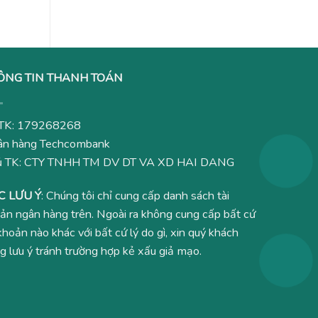
ÔNG TIN THANH TOÁN
TK: 179268268
n hàng Techcombank
ủ TK: CTY TNHH TM DV DT VA XD HAI DANG
C LƯU Ý
: Chúng tôi chỉ cung cấp danh sách tài
ản ngân hàng trên. Ngoài ra không cung cấp bất cứ
 khoản nào khác với bất cứ lý do gì, xin quý khách
g lưu ý tránh trường hợp kẻ xấu giả mạo.