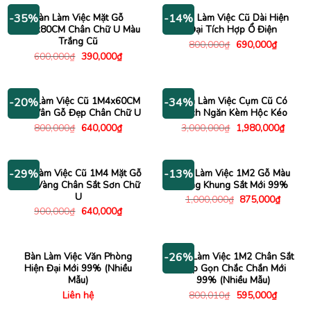
1,045
Bàn Làm Việc Mặt Gỗ
Bàn Làm Việc Cũ Dài Hiện
-35%
-14%
1M2x80CM Chân Chữ U Màu
Đại Tích Hợp Ổ Điện
Trắng Cũ
Giá
Giá
800,000
₫
690,000
₫
gốc
hiện
Giá
Giá
600,000
₫
390,000
₫
là:
tại
gốc
hiện
800,000₫.
là:
là:
tại
690,000
600,000₫.
là:
390,000₫.
Bàn Làm Việc Cũ 1M4x60CM
Bàn Làm Việc Cụm Cũ Có
-20%
-34%
Mặt Vân Gỗ Đẹp Chân Chữ U
Vách Ngăn Kèm Hộc Kéo
Giá
Giá
Giá
Giá
800,000
₫
640,000
₫
3,000,000
₫
1,980,000
₫
gốc
hiện
gốc
hiện
là:
tại
là:
tại
800,000₫.
là:
3,000,000₫.
là:
640,000₫.
1,980
Bàn Làm Việc Cũ 1M4 Mặt Gỗ
Bàn Làm Việc 1M2 Gỗ Màu
-29%
-13%
Vân Vàng Chân Sắt Sơn Chữ
Sáng Khung Sắt Mới 99%
U
Giá
Giá
1,000,000
₫
875,000
₫
gốc
hiện
Giá
Giá
900,000
₫
640,000
₫
là:
tại
gốc
hiện
1,000,000₫.
là:
là:
tại
875,00
900,000₫.
là:
640,000₫.
Bàn Làm Việc Văn Phòng
Bàn Làm Việc 1M2 Chân Sắt
-26%
Hiện Đại Mới 99% (Nhiều
Gấp Gọn Chắc Chắn Mới
Mẫu)
99% (Nhiều Mẫu)
Giá
Giá
Liên hệ
800,010
₫
595,000
₫
gốc
hiện