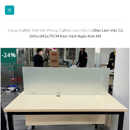
Skip
to
content
Trang chủ
/
Nội Thất Văn Phòng Cũ
/
Bàn Làm Việc Cũ
/Bàn Làm Việc Cũ
1M2x1M2x75CM Kèm Vách Ngăn Kính Mờ
-24%