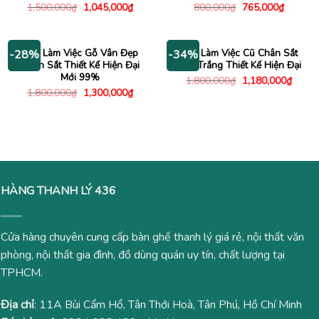
Giá
Giá
Giá
Giá
1,500,000
₫
1,045,000
₫
800,000
₫
765,000
₫
gốc
hiện
gốc
hiện
là:
tại
là:
tại
1,500,000₫.
là:
800,000₫.
là:
1,045,000₫.
765,000
Bàn Làm Việc Gỗ Vân Đẹp
Bàn Làm Việc Cũ Chân Sắt
-28%
-34%
Chân Sắt Thiết Kế Hiện Đại
Sơn Trắng Thiết Kế Hiện Đại
Mới 99%
Giá
Giá
1,800,000
₫
1,180,000
₫
gốc
hiện
Giá
Giá
1,800,000
₫
1,300,000
₫
là:
tại
gốc
hiện
1,800,000₫.
là:
là:
tại
1,180
1,800,000₫.
là:
1,300,000₫.
HÀNG THANH LÝ 436
Cửa hàng chuyên cung cấp bàn ghế thanh lý giá rẻ, nội thất văn
phòng, nội thất gia đình, đồ dùng quán uy tín, chất lượng tại
TPHCM.
Địa chỉ
: 11A Bùi Cẩm Hổ, Tân Thới Hoà, Tân Phú, Hồ Chí Minh