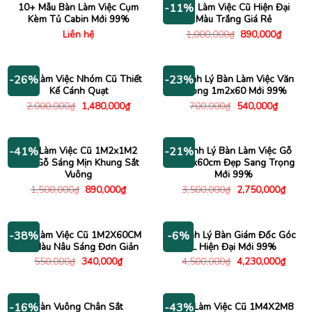
10+ Mẫu Bàn Làm Việc Cụm
Bàn Làm Việc Cũ Hiện Đại
-11%
Kèm Tủ Cabin Mới 99%
Màu Trắng Giá Rẻ
Giá
Giá
Liên hệ
1,000,000
₫
890,000
₫
gốc
hiện
là:
tại
1,000,000₫.
là:
890,00
Bàn Làm Việc Nhóm Cũ Thiết
Thanh Lý Bàn Làm Việc Văn
-26%
-23%
Kế Cánh Quạt
Phòng 1m2x60 Mới 99%
Giá
Giá
Giá
Giá
2,000,000
₫
1,480,000
₫
700,000
₫
540,000
₫
gốc
hiện
gốc
hiện
là:
tại
là:
tại
2,000,000₫.
là:
700,000₫.
là:
1,480,000₫.
540,000
Bàn Làm Việc Cũ 1M2x1M2
Thanh Lý Bàn Làm Việc Gỗ
-41%
-21%
Mặt Gỗ Sáng Mịn Khung Sắt
1m2x60cm Đẹp Sang Trọng
Vuông
Mới 99%
Giá
Giá
Giá
Giá
1,500,000
₫
890,000
₫
3,500,000
₫
2,750,000
₫
gốc
hiện
gốc
hiện
là:
tại
là:
tại
1,500,000₫.
là:
3,500,000₫.
là:
890,000₫.
2,750
Bàn Làm Việc Cũ 1M2X60CM
Thanh Lý Bàn Giám Đốc Góc
-38%
-6%
Gỗ Màu Nâu Sáng Đơn Giản
L Hiện Đại Mới 99%
Giá
Giá
Giá
Giá
550,000
₫
340,000
₫
4,500,000
₫
4,230,000
₫
gốc
hiện
gốc
hiện
là:
tại
là:
tại
550,000₫.
là:
4,500,000₫.
là:
340,000₫.
4,230
Bàn Vuông Chân Sắt
Bàn Làm Việc Cũ 1M4X2M8
-16%
-43%