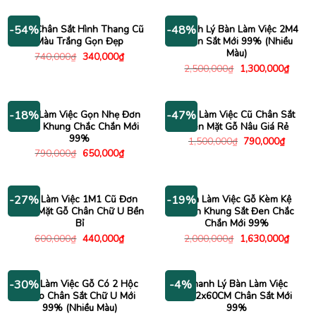
là:
tại
800,010₫.
là:
595,000
Bàn Chân Sắt Hình Thang Cũ
Thanh Lý Bàn Làm Việc 2M4
-54%
-48%
Màu Trắng Gọn Đẹp
Chân Sắt Mới 99% (Nhiều
Màu)
Giá
Giá
740,000
₫
340,000
₫
gốc
hiện
Giá
Giá
2,500,000
₫
1,300,000
₫
là:
tại
gốc
hiện
740,000₫.
là:
là:
tại
340,000₫.
2,500,000₫.
là:
1,300
Bàn Làm Việc Gọn Nhẹ Đơn
Bàn Làm Việc Cũ Chân Sắt
-18%
-47%
Giản Khung Chắc Chắn Mới
Đen Mặt Gỗ Nâu Giá Rẻ
99%
Giá
Giá
1,500,000
₫
790,000
₫
gốc
hiện
Giá
Giá
790,000
₫
650,000
₫
là:
tại
gốc
hiện
1,500,000₫.
là:
là:
tại
790,00
790,000₫.
là:
650,000₫.
Bàn Làm Việc 1M1 Cũ Đơn
Bàn Làm Việc Gỗ Kèm Kệ
-27%
-19%
Giản Mặt Gỗ Chân Chữ U Bền
Sách Khung Sắt Đen Chắc
Bỉ
Chắn Mới 99%
Giá
Giá
Giá
Giá
600,000
₫
440,000
₫
2,000,000
₫
1,630,000
₫
gốc
hiện
gốc
hiện
là:
tại
là:
tại
600,000₫.
là:
2,000,000₫.
là:
440,000₫.
1,630
Bàn Làm Việc Gỗ Có 2 Hộc
Thanh Lý Bàn Làm Việc
-30%
-4%
Treo Chân Sắt Chữ U Mới
1M2x60CM Chân Sắt Mới
99% (Nhiều Màu)
99%