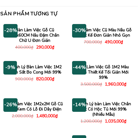
SẢN PHẨM TƯƠNG TỰ
Bàn Làm Việc Gỗ Cũ
Bàn Làm Việc Cũ Màu Nâu Gỗ
-28%
-30%
1Mx60CM Nâu Đậm Chân
Thiết Kế Đơn Giản Nhỏ Gọn
Chữ U Đơn Giản
Giá
Giá
700,000
₫
490,000
₫
gốc
hiện
Giá
Giá
400,000
₫
290,000
₫
là:
tại
gốc
hiện
700,000₫.
là:
là:
tại
490,000
400,000₫.
là:
290,000₫.
Thanh Lý Bàn Làm Việc 1M2
Bàn Làm Việc Gỗ 1M2 Màu
-9%
-44%
Chân Sắt Bo Cong Mới 99%
Đen Thiết Kế Tối Giản Mới
99%
Giá
Giá
900,000
₫
820,000
₫
gốc
hiện
Giá
Giá
3,500,000
₫
1,960,000
₫
là:
tại
gốc
hiện
900,000₫.
là:
là:
tại
820,000₫.
3,500,000₫.
là:
1,960
Bàn Làm Việc 1M2x2M Gỗ Cũ
Thanh Lý bàn Làm Việc Chân
-26%
-14%
Màu Kem Có Lỗ Đi Dây Điện
Sắt Có Hộc Tủ Mới 99%
(Nhiều Mẫu)
Giá
Giá
2,000,000
₫
1,480,000
₫
gốc
hiện
Giá
Giá
1,200,000
₫
1,035,000
₫
là:
tại
gốc
hiện
2,000,000₫.
là:
là:
tại
1,480,000₫.
1,200,000₫.
là:
1,035