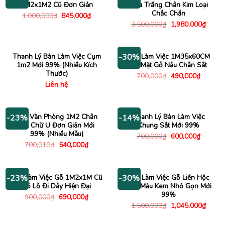
1M2x1M2 Cũ Đơn Giản
Màu Trắng Chân Kim Loại
Chắc Chắn
Giá
Giá
1,000,000
₫
845,000
₫
gốc
hiện
Giá
Giá
3,500,000
₫
1,980,000
₫
là:
tại
gốc
hiện
1,000,000₫.
là:
là:
tại
845,000₫.
3,500,000₫.
là:
1,980
Thanh Lý Bàn Làm Việc Cụm
Bàn Làm Việc 1M35x60CM
-30%
1m2 Mới 99% (Nhiều Kích
Cũ Mặt Gỗ Nâu Chân Sắt
Thước)
Giá
Giá
700,000
₫
490,000
₫
gốc
hiện
Liên hệ
là:
tại
700,000₫.
là:
490,000
Bàn Văn Phòng 1M2 Chân
Thanh Lý Bàn Làm Việc
-23%
-14%
Sắt Chữ U Đơn Giản Mới
Khung Sắt Mới 99%
99% (Nhiều Mẫu)
Giá
Giá
700,000
₫
600,000
₫
gốc
hiện
Giá
Giá
700,010
₫
540,000
₫
là:
tại
gốc
hiện
700,000₫.
là:
là:
tại
600,000
700,010₫.
là:
540,000₫.
Bàn Làm Việc Gỗ 1M2x1M Cũ
Bàn Làm Việc Gỗ Liền Hộc
-23%
-30%
Có Lỗ Đi Dây Hiện Đại
Kéo Màu Kem Nhỏ Gọn Mới
99%
Giá
Giá
900,000
₫
690,000
₫
gốc
hiện
Giá
Giá
1,500,000
₫
1,045,000
₫
là:
tại
gốc
hiện
900,000₫.
là:
là:
tại
690,000₫.
1,500,000₫.
là: