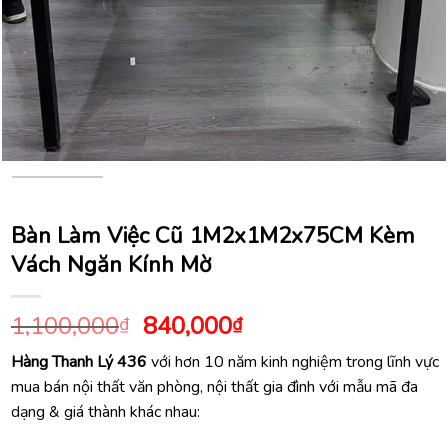
Bàn Làm Việc Cũ 1M2x1M2x75CM Kèm
Vách Ngăn Kính Mờ
Giá
Giá
1,100,000
840,000
₫
₫
gốc
hiện
Hàng Thanh Lý 436
với hơn 10 năm kinh nghiệm trong lĩnh vực
là:
tại
mua bán nội thất văn phòng, nội thất gia đình với mẫu mã đa
1,100,000₫.
là:
dạng & giá thành khác nhau:
840,000₫.