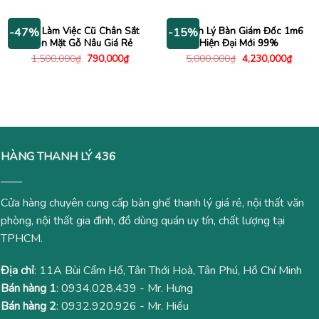
là:
tại
là:
tại
1,800,000₫.
là:
5,000,000₫.
là:
1,180,000₫.
4,130
Bàn Làm Việc Cũ Chân Sắt
Thanh Lý Bàn Giám Đốc 1m6
-47%
-15%
Đen Mặt Gỗ Nâu Giá Rẻ
Hiện Đại Mới 99%
Giá
Giá
Giá
Giá
1,500,000
₫
790,000
₫
5,000,000
₫
4,230,000
₫
gốc
hiện
gốc
hiện
là:
tại
là:
tại
1,500,000₫.
là:
5,000,000₫.
là:
790,000₫.
4,230
HÀNG THANH LÝ 436
Cửa hàng chuyên cung cấp bàn ghế thanh lý giá rẻ, nội thất văn
phòng, nội thất gia đình, đồ dùng quán uy tín, chất lượng tại
TPHCM.
Địa chỉ
: 11A Bùi Cẩm Hổ, Tân Thới Hoà, Tân Phú, Hồ Chí Minh
Bán hàng 1
:
0934.028.439
- Mr. Hưng
Bán hàng 2
:
0932.920.926
- Mr. Hiếu