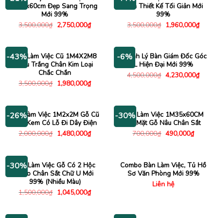
1m2x60cm Đẹp Sang Trọng
Đen Thiết Kế Tối Giản Mới
Mới 99%
99%
Giá
Giá
Giá
Giá
3,500,000
₫
2,750,000
₫
3,500,000
₫
1,960,000
₫
gốc
hiện
gốc
hiện
là:
tại
là:
tại
3,500,000₫.
là:
3,500,000₫.
là:
2,750,000₫.
1,960
Bàn Làm Việc Cũ 1M4X2M8
Thanh Lý Bàn Giám Đốc Góc
-43%
-6%
Màu Trắng Chân Kim Loại
L Hiện Đại Mới 99%
Chắc Chắn
Giá
Giá
4,500,000
₫
4,230,000
₫
gốc
hiện
Giá
Giá
3,500,000
₫
1,980,000
₫
là:
tại
gốc
hiện
4,500,000₫.
là:
là:
tại
4,230
3,500,000₫.
là:
1,980,000₫.
Bàn Làm Việc 1M2x2M Gỗ Cũ
Bàn Làm Việc 1M35x60CM
-26%
-30%
Màu Kem Có Lỗ Đi Dây Điện
Cũ Mặt Gỗ Nâu Chân Sắt
Giá
Giá
Giá
Giá
2,000,000
₫
1,480,000
₫
700,000
₫
490,000
₫
gốc
hiện
gốc
hiện
là:
tại
là:
tại
2,000,000₫.
là:
700,000₫.
là:
1,480,000₫.
490,000
Bàn Làm Việc Gỗ Có 2 Hộc
Combo Bàn Làm Việc, Tủ Hồ
-30%
Treo Chân Sắt Chữ U Mới
Sơ Văn Phòng Mới 99%
99% (Nhiều Màu)
Liên hệ
Giá
Giá
1,500,000
₫
1,045,000
₫
gốc
hiện
là:
tại
1,500,000₫.
là:
1,045,000₫.