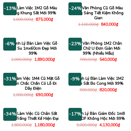
1,500,000₫.
là:
1,045
Bàn Làm Việc 1M2 Gỗ Màu
Bàn Văn Phòng Cũ Gỗ Màu
-13%
-24%
Sáng Khung Sắt Mới 99%
Vàng Sáng Tiết Kiệm Không
Gian
Giá
Giá
1,000,000
₫
875,000
₫
gốc
hiện
Giá
Giá
1,100,000
₫
840,000
₫
là:
tại
gốc
hiện
1,000,000₫.
là:
là:
tại
875,000₫.
1,100,000₫.
là:
840,00
Thanh Lý Bàn Làm Việc Gỗ
Bàn Văn Phòng 1M2 Chân
-6%
-23%
Cao Su 1mx60cm Đẹp Mới
Sắt Chữ U Đơn Giản Mới
99%
99% (Nhiều Mẫu)
Giá
Giá
Giá
Giá
2,000,000
₫
1,890,000
₫
700,010
₫
540,000
₫
gốc
hiện
gốc
hiện
là:
tại
là:
tại
2,000,000₫.
là:
700,010₫.
là:
1,890,000₫.
540,000
Bàn Làm Việc 1M4 Cũ Mặt Gỗ
Thanh Lý Bàn Làm Việc 1M2
-31%
-9%
Chân Chắc Chắn Có Lỗ Đi
Chân Sắt Bo Cong Mới 99%
Dây Điện
Giá
Giá
900,000
₫
820,000
₫
gốc
hiện
Giá
Giá
1,000,000
₫
690,000
₫
là:
tại
gốc
hiện
900,000₫.
là:
là:
tại
820,000
1,000,000₫.
là:
690,000₫.
Bàn Làm Việc Cũ Chân Sắt
Thanh Lý Bàn Giám Đốc 1m8
-34%
-17%
Sơn Trắng Thiết Kế Hiện Đại
Gỗ MDF Không Hộc Mới 99%
Giá
Giá
Giá
Giá
1,800,000
₫
1,180,000
₫
5,000,000
₫
4,130,000
₫
gốc
hiện
gốc
hiện