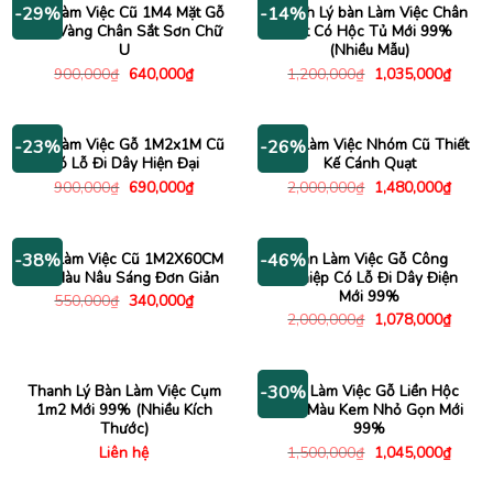
Bàn Làm Việc Cũ 1M4 Mặt Gỗ
Thanh Lý bàn Làm Việc Chân
-29%
-14%
Vân Vàng Chân Sắt Sơn Chữ
Sắt Có Hộc Tủ Mới 99%
U
(Nhiều Mẫu)
Giá
Giá
Giá
Giá
900,000
₫
640,000
₫
1,200,000
₫
1,035,000
₫
gốc
hiện
gốc
hiện
là:
tại
là:
tại
900,000₫.
là:
1,200,000₫.
là:
640,000₫.
1,035
Bàn Làm Việc Gỗ 1M2x1M Cũ
Bàn Làm Việc Nhóm Cũ Thiết
-23%
-26%
Có Lỗ Đi Dây Hiện Đại
Kế Cánh Quạt
Giá
Giá
Giá
Giá
900,000
₫
690,000
₫
2,000,000
₫
1,480,000
₫
gốc
hiện
gốc
hiện
là:
tại
là:
tại
900,000₫.
là:
2,000,000₫.
là:
690,000₫.
1,480
Bàn Làm Việc Cũ 1M2X60CM
Bàn Làm Việc Gỗ Công
-38%
-46%
Gỗ Màu Nâu Sáng Đơn Giản
Nghiệp Có Lỗ Đi Dây Điện
Mới 99%
Giá
Giá
550,000
₫
340,000
₫
gốc
hiện
Giá
Giá
2,000,000
₫
1,078,000
₫
là:
tại
gốc
hiện
550,000₫.
là:
là:
tại
340,000₫.
2,000,000₫.
là:
1,078
Thanh Lý Bàn Làm Việc Cụm
Bàn Làm Việc Gỗ Liền Hộc
-30%
1m2 Mới 99% (Nhiều Kích
Kéo Màu Kem Nhỏ Gọn Mới
Thước)
99%
Giá
Giá
Liên hệ
1,500,000
₫
1,045,000
₫
gốc
hiện
là:
tại