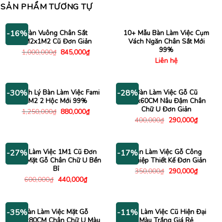
SẢN PHẨM TƯƠNG TỰ
Bàn Vuông Chân Sắt
10+ Mẫu Bàn Làm Việc Cụm
-16%
1M2x1M2 Cũ Đơn Giản
Vách Ngăn Chân Sắt Mới
99%
Giá
Giá
1,000,000
₫
845,000
₫
gốc
hiện
Liên hệ
là:
tại
1,000,000₫.
là:
845,000₫.
Thanh Lý Bàn Làm Việc Fami
Bàn Làm Việc Gỗ Cũ
-30%
-28%
1M2 2 Hộc Mới 99%
1Mx60CM Nâu Đậm Chân
Chữ U Đơn Giản
Giá
Giá
1,250,000
₫
880,000
₫
gốc
hiện
Giá
Giá
400,000
₫
290,000
₫
là:
tại
gốc
hiện
1,250,000₫.
là:
là:
tại
880,000₫.
400,000₫.
là:
290,000
Bàn Làm Việc 1M1 Cũ Đơn
Bàn Làm Việc Gỗ Công
-27%
-17%
Giản Mặt Gỗ Chân Chữ U Bền
Nghiệp Thiết Kế Đơn Giản
Bỉ
Giá
Giá
350,000
₫
290,000
₫
gốc
hiện
Giá
Giá
600,000
₫
440,000
₫
là:
tại
gốc
hiện
350,000₫.
là:
là:
tại
290,000
600,000₫.
là:
440,000₫.
Bàn Làm Việc Mặt Gỗ
Bàn Làm Việc Cũ Hiện Đại
-35%
-11%
1M2x80CM Chân Chữ U Màu
Màu Trắng Giá Rẻ