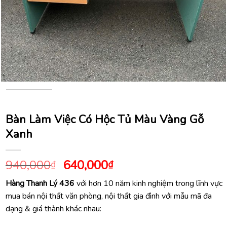
Bàn Làm Việc Có Hộc Tủ Màu Vàng Gỗ
Xanh
Giá
Giá
940,000
640,000
₫
₫
gốc
hiện
Hàng Thanh Lý 436
với hơn 10 năm kinh nghiệm trong lĩnh vực
là:
tại
mua bán nội thất văn phòng, nội thất gia đình với mẫu mã đa
940,000₫.
là:
dạng & giá thành khác nhau:
640,000₫.