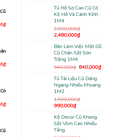
2,230,000₫.
gốc
hiện
Tủ Hồ Sơ Cao Cũ Có
là:
tại
 Cũ
Kệ Hở Và Cánh Kính
3,500,000₫.
là:
1M4
2,480,000₫.
Giá
00
₫
3,500,000
₫
hiện
tại
Giá
Giá
2,480,000
₫
0₫.
là:
gốc
hiện
1,180,000₫.
Bàn Làm Việc Mặt Gỗ
là:
tại
sân
Cũ Chân Sắt Sơn
3,500,000₫.
là:
Trắng 1M4
2,480,000₫.
Giá
00
₫
Giá
Giá
940,000
₫
840,000
₫
hiện
tại
gốc
hiện
0₫.
là:
Tủ Tài Liệu Cũ Dáng
là:
tại
3,500,000₫.
Ngang Nhiều Khoang
940,000₫.
là:
 Có
1M2
840,000₫.
1,500,000
₫
Giá
00
₫
Giá
Giá
990,000
₫
hiện
gốc
hiện
tại
0₫.
là:
Kệ Decor Cũ Khung
là:
tại
1,090,000₫.
Sắt Vòm Cao Nhiều
1,500,000₫.
là:
Tầng
 Cũ
990,000₫.