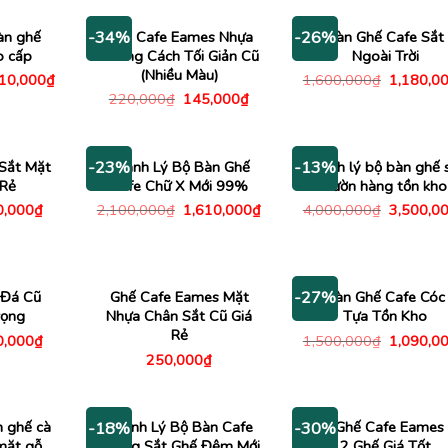
2,100,000₫.
1,490,000₫.
àn ghế
Ghế Cafe Eames Nhựa
Bộ Bàn Ghế Cafe Sắt
-34%
-26%
o cấp
Phong Cách Tối Giản Cũ
Ngoài Trời
(Nhiều Màu)
Giá
Giá
510,000
₫
1,600,000
₫
1,180,0
c
hiện
gốc
Giá
Giá
220,000
₫
145,000
₫
tại
là:
gốc
hiện
00,000₫.
là:
1,600,00
là:
tại
4,510,000₫.
220,000₫.
là:
145,000₫.
Sắt Mặt
Thanh Lý Bộ Bàn Ghế
Thanh lý bộ bàn ghế 
-23%
-13%
 Rẻ
Cafe Chữ X Mới 99%
vườn hàng tồn kho
Giá
Giá
Giá
Giá
0,000
₫
2,100,000
₫
1,610,000
₫
4,000,000
₫
3,500,0
c
hiện
gốc
hiện
gốc
tại
là:
tại
là:
,000₫.
là:
2,100,000₫.
là:
4,000,00
490,000₫.
1,610,000₫.
 Đá Cũ
Ghế Cafe Eames Mặt
Bộ Bàn Ghế Cafe Cóc
-27%
rọng
Nhựa Chân Sắt Cũ Giá
Tựa Tồn Kho
Rẻ
Giá
Giá
0,000
₫
1,500,000
₫
1,090,0
c
hiện
gốc
250,000
₫
tại
là:
,000₫.
là:
1,500,00
490,000₫.
n ghế cà
Thanh Lý Bộ Bàn Cafe
Bàn Ghế Cafe Eames
-18%
-30%
mặt gỗ
Khung Sắt Ghế Đệm Mới
2 Ghế Giá Tốt