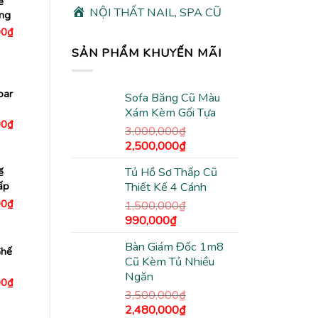
ế
NỘI THẤT NAIL, SPA CŨ
ng
Giá
00
₫
hiện
tại
SẢN PHẨM KHUYẾN MÃI
0₫.
là:
1,650,000₫.
bar
Sofa Băng Cũ Màu
Xám Kèm Gối Tựa
Giá
00
₫
3,000,000
₫
hiện
tại
Giá
Giá
2,500,000
₫
0₫.
là:
gốc
hiện
1,570,000₫.
Tủ Hồ Sơ Thấp Cũ
ế
là:
tại
ấp
Thiết Kế 4 Cánh
3,000,000₫.
là:
Giá
00
₫
2,500,000₫.
1,500,000
₫
hiện
Giá
Giá
990,000
₫
tại
0₫.
là:
gốc
hiện
1,590,000₫.
Bàn Giám Đốc 1m8
là:
tại
Ghế
Cũ Kèm Tủ Nhiều
1,500,000₫.
là:
Ngăn
990,000₫.
Giá
00
₫
hiện
3,500,000
₫
tại
Giá
Giá
2,480,000
₫
0₫.
là: