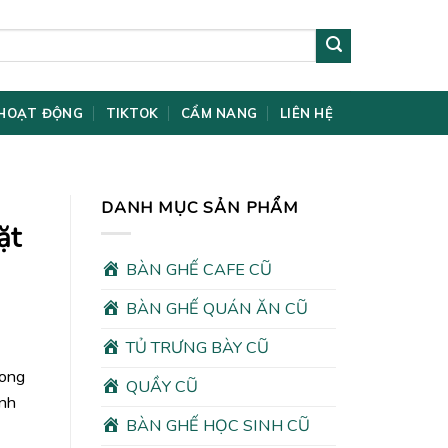
HOẠT ĐỘNG
TIKTOK
CẨM NANG
LIÊN HỆ
DANH MỤC SẢN PHẨM
ặt
BÀN GHẾ CAFE CŨ
BÀN GHẾ QUÁN ĂN CŨ
TỦ TRƯNG BÀY CŨ
rong
QUẦY CŨ
ình
BÀN GHẾ HỌC SINH CŨ