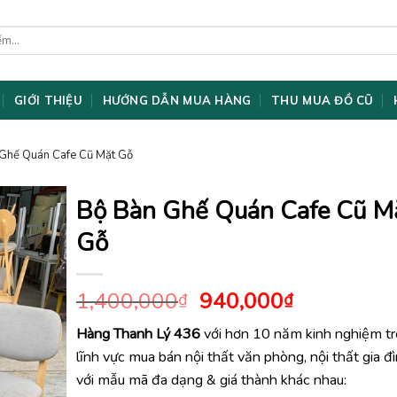
GIỚI THIỆU
HƯỚNG DẪN MUA HÀNG
THU MUA ĐỒ CŨ
 Ghế Quán Cafe Cũ Mặt Gỗ
Bộ Bàn Ghế Quán Cafe Cũ M
Gỗ
Giá
Giá
1,400,000
940,000
₫
₫
gốc
hiện
Hàng Thanh Lý 436
với hơn 10 năm kinh nghiệm t
là:
tại
lĩnh vực mua bán nội thất văn phòng, nội thất gia đ
1,400,000₫.
là:
940,000₫.
với mẫu mã đa dạng & giá thành khác nhau: